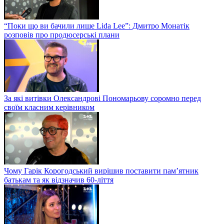
“Поки що ви бачили лише Lida Lee”: Дмитро Монатік
розповів про продюсерські плани
За які витівки Олександрові Пономарьову соромно перед
своїм класним керівником
Чому Гарік Корогодський вирішив поставити пам’ятник
батькам та як відзначив 60-ліття