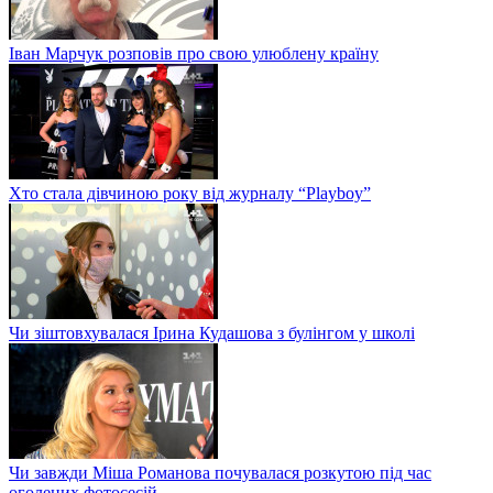
Іван Марчук розповів про свою улюблену країну
Хто стала дівчиною року від журналу “Playboy”
Чи зіштовхувалася Ірина Кудашова з булінгом у школі
Чи завжди Міша Романова почувалася розкутою під час
оголених фотосесій