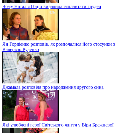
Чому Наталія Гоцій видалила імплантати грудей
Ян Гордієнко розповів, як розпочалися його стосунки з
Валерією Руденко
Джамала розповіла про народження другого сина
Які улюблені герої Світського життя у Віри Брежнєвої