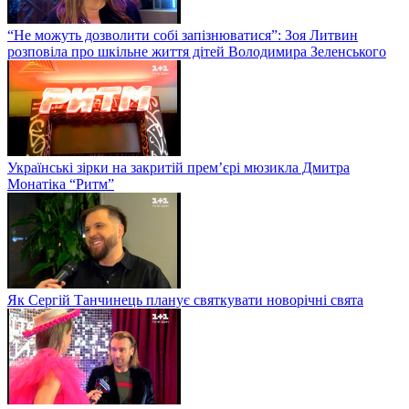
“Не можуть дозволити собі запізнюватися”: Зоя Литвин
розповіла про шкільне життя дітей Володимира Зеленського
Українські зірки на закритій прем’єрі мюзикла Дмитра
Монатіка “Ритм”
Як Сергій Танчинець планує святкувати новорічні свята