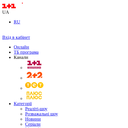
UA
RU
Вхід в кабінет
Онлайн
ТБ програма
Канали
Категорії
Реаліті-шоу
Розважальні шоу
Новини
Серіали