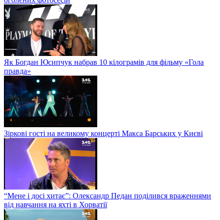
Як Богдан Юсипчук набрав 10 кілограмів для фільму «Гола
правда»
Зіркові гості на великому концерті Макса Барських у Києві
“Мене і досі хитає”: Олександр Педан поділився враженнями
від навчання на яхті в Хорватії