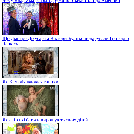
Чому Влад Яма разом з дружиною зачастили до Америки
Що Дмитро Дікусар та Вікторія Булітко подарували Григорію
Чапкісу
Як Камалія вчилася танцям
Як світські батьки вирощують своїх дітей