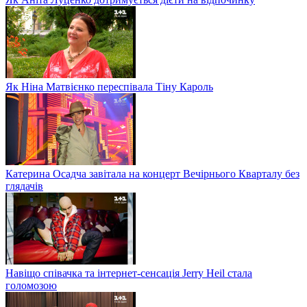
Як Ніна Матвієнко переспівала Тіну Кароль
Катерина Осадча завітала на концерт Вечірнього Кварталу без
глядачів
Навіщо співачка та інтернет-сенсація Jerry Heil стала
голомозою