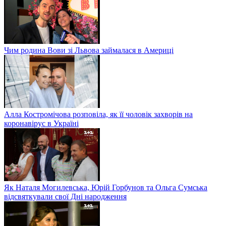
Чим родина Вови зі Львова займалася в Америці
Алла Костромічова розповіла, як її чоловік захворів на
коронавірус в Україні
Як Наталя Могилевська, Юрій Горбунов та Ольга Сумська
відсвяткували свої Дні народження