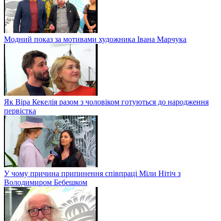
Модний показ за мотивами художника Івана Марчука
Як Віра Кекелія разом з чоловіком готуються до народження
первістка
У чому причина припинення співпраці Міли Нітіч з
Володимиром Бебешком