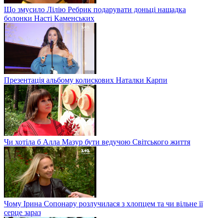
Що змусило Лілію Ребрик подарувати доньці нащадка
болонки Насті Каменських
Презентація альбому колискових Наталки Карпи
Чи хотіла б Алла Мазур бути ведучою Світського життя
Чому Ірина Сопонару розлучилася з хлопцем та чи вільне її
серце зараз