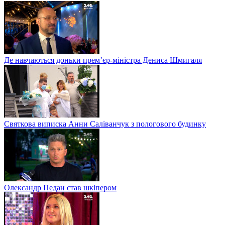
Де навчаються доньки прем’єр-міністра Дениса Шмигаля
Святкова виписка Анни Саліванчук з пологового будинку
Олександр Педан став шкіпером