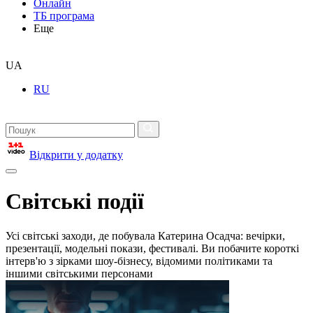
Онлайн
ТБ програма
Еще
UA
RU
Відкрити у додатку
Світські події
Усі світські заходи, де побувала Катерина Осадча: вечірки,
презентації, модельні покази, фестивалі. Ви побачите короткі
інтерв'ю з зірками шоу-бізнесу, відомими політиками та
іншими світськими персонами