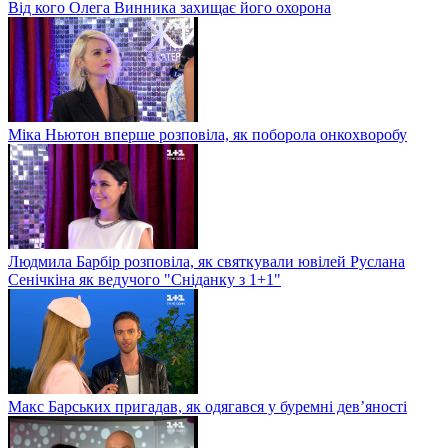
Від кого Олега Винника захищає його охорона
Міка Ньютон вперше розповіла, як поборола онкохворобу
Людмила Барбір розповіла, як святкували ювілей Руслана
Сенічкіна як ведучого "Сніданку з 1+1"
Макс Барських пригадав, як одягався у буремні дев’яності