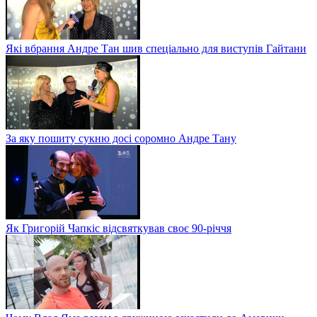
Які вбрання Андре Тан шив спеціально для виступів Гайтани
За яку пошиту сукню досі соромно Андре Тану
Як Григорій Чапкіс відсвяткував своє 90-річчя