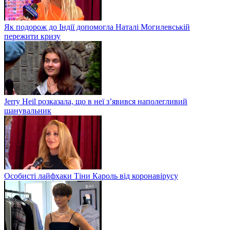
Як подорож до Індії допомогла Наталі Могилевській
пережити кризу
Jerry Heil розказала, що в неї з’явився наполегливий
шанувальник
Особисті лайфхаки Тіни Кароль від коронавірусу