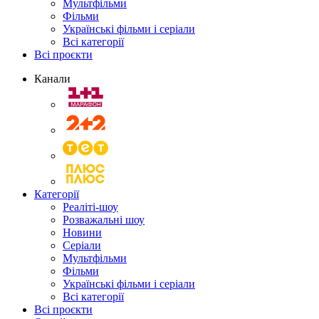
Мультфільми
Фільми
Українські фільми і серіали
Всі категорії
Всі проєкти
Канали
Категорії
Реаліті-шоу
Розважальні шоу
Новини
Серіали
Мультфільми
Фільми
Українські фільми і серіали
Всі категорії
Всі проєкти