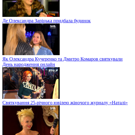
Де Олександра Заріцька придбала будинок
Як Олександра Кучеренко та Дмитро Комаров святкували
День народження онлайн
Святкування 25-річного ювілею жіночого журналу «Наталі»