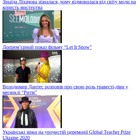
Зінаїда Ліхачова зізналася, чому відмовилася від світу моди на
користь мистецтва
Допрем’єрний показ фільму “Let It Snow”
Володимир Дантес розповів про свою роль травесті-діви у
мюзиклі “Ритм”
Українські зірки на урочистій церемонії Global Teacher Prize
Ukraine 2020