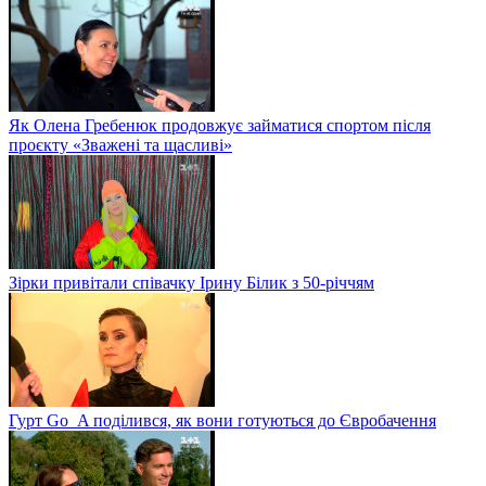
Як Олена Гребенюк продовжує займатися спортом після
проєкту «Зважені та щасливі»
Зірки привітали співачку Ірину Білик з 50-річчям
Гурт Go_A поділився, як вони готуються до Євробачення