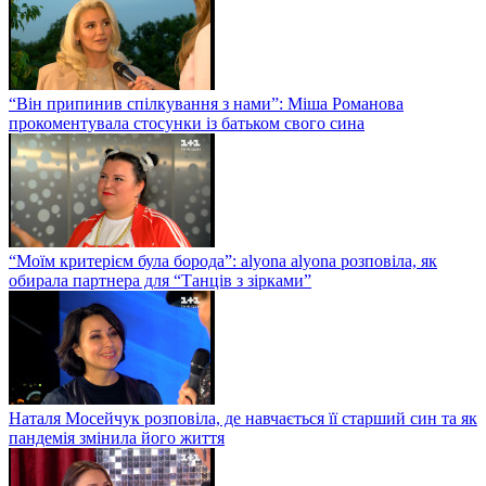
“Він припинив спілкування з нами”: Міша Романова
прокоментувала стосунки із батьком свого сина
“Моїм критерієм була борода”: alyona alyona розповіла, як
обирала партнера для “Танців з зірками”
Наталя Мосейчук розповіла, де навчається її старший син та як
пандемія змінила його життя