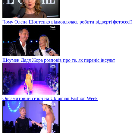
Чому Олена Шоптенко відмовлялась робити відверті фотосесії
Шоумен Дядя Жора розповів про те, як переніс інсульт
Оксамитовий сезон на Ukrainian Fashion Week