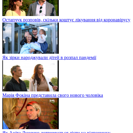
Остапчук розповів, скільки коштує лікування від коронавірусу
Як зірки народжували дітей в розпал пандемії
Марія Фокіна представила свого нового чоловіка
Як Аніта Луценко дотримується дієти на відпочинку