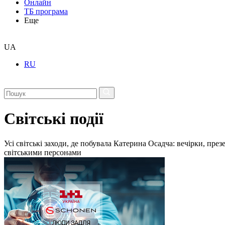
Онлайн
ТБ програма
Еще
UA
RU
Світські події
Усі світські заходи, де побувала Катерина Осадча: вечірки, пре
світськими персонами