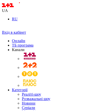
UA
RU
Вхід в кабінет
Онлайн
ТБ програма
Канали
Категорії
Реаліті-шоу
Розважальні шоу
Новини
Серіали