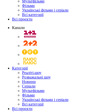
Мультфільми
Фільми
Українські фільми і серіали
Всі категорії
Всі проєкти
Канали
Категорії
Реаліті-шоу
Розважальні шоу
Новини
Серіали
Мультфільми
Фільми
Українські фільми і серіали
Всі категорії
Всі проєкти