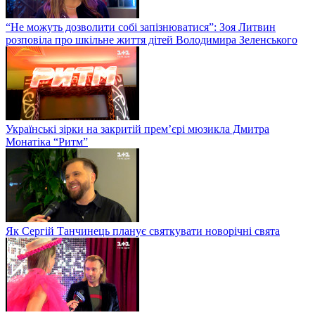
“Не можуть дозволити собі запізнюватися”: Зоя Литвин
розповіла про шкільне життя дітей Володимира Зеленського
Українські зірки на закритій прем’єрі мюзикла Дмитра
Монатіка “Ритм”
Як Сергій Танчинець планує святкувати новорічні свята