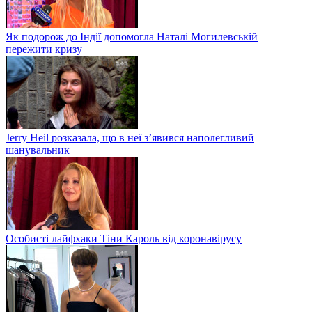
Як подорож до Індії допомогла Наталі Могилевській
пережити кризу
Jerry Heil розказала, що в неї з’явився наполегливий
шанувальник
Особисті лайфхаки Тіни Кароль від коронавірусу