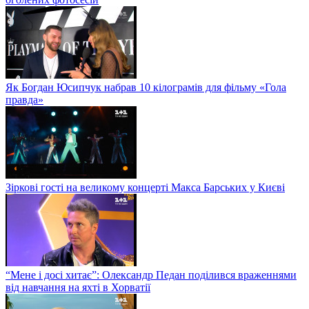
Як Богдан Юсипчук набрав 10 кілограмів для фільму «Гола
правда»
Зіркові гості на великому концерті Макса Барських у Києві
“Мене і досі хитає”: Олександр Педан поділився враженнями
від навчання на яхті в Хорватії