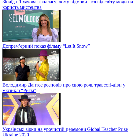
Зінаїда Ліхачова зізналася, чому відмовилася від світу моди на
користь мистецтва
Допрем’єрний показ фільму “Let It Snow”
Володимир Дантес розповів про свою роль травесті-діви у
мюзиклі “Ритм”
Українські зірки на урочистій церемонії Global Teacher Prize
Ukraine 2020