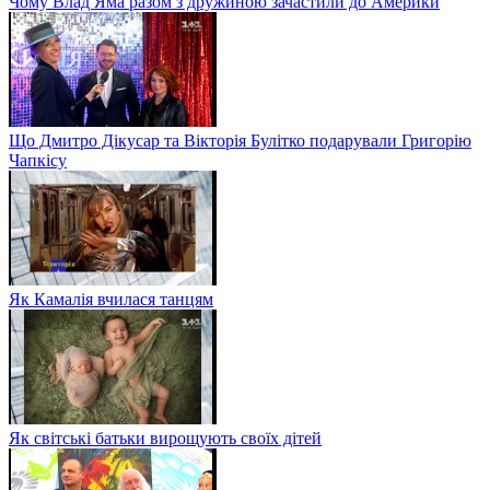
Чому Влад Яма разом з дружиною зачастили до Америки
Що Дмитро Дікусар та Вікторія Булітко подарували Григорію
Чапкісу
Як Камалія вчилася танцям
Як світські батьки вирощують своїх дітей