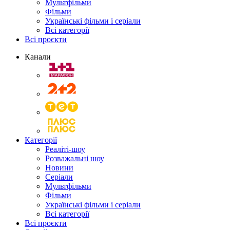
Мультфільми
Фільми
Українські фільми і серіали
Всі категорії
Всі проєкти
Канали
Категорії
Реаліті-шоу
Розважальні шоу
Новини
Серіали
Мультфільми
Фільми
Українські фільми і серіали
Всі категорії
Всі проєкти