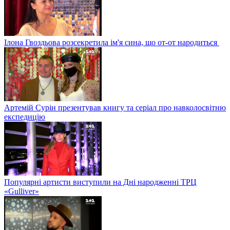
Ілона Гвоздьова розсекретила ім'я сина, що от-от народиться
Артемій Сурін презентував книгу та серіал про навколосвітню
експедицію
Популярні артисти виступили на Дні народженні ТРЦ
«Gulliver»