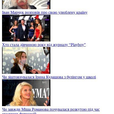
Іван Марчук розповів про свою улюблену країну
Хто стала дівчиною року від журналу “Playboy”
Чи зіштовхувалася Ірина Кудашова з булінгом у школі
Чи завжди Міша Романова почувалася розкутою під час
оголених фотосесій