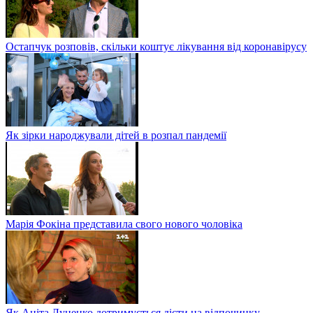
Остапчук розповів, скільки коштує лікування від коронавірусу
Як зірки народжували дітей в розпал пандемії
Марія Фокіна представила свого нового чоловіка
Як Аніта Луценко дотримується дієти на відпочинку