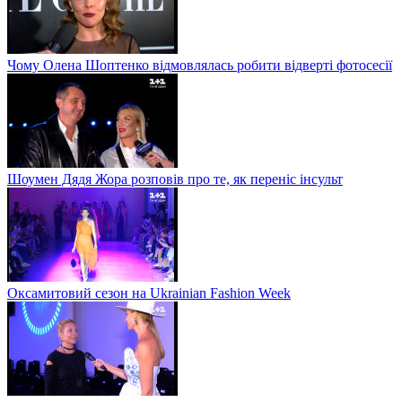
Чому Олена Шоптенко відмовлялась робити відверті фотосесії
Шоумен Дядя Жора розповів про те, як переніс інсульт
Оксамитовий сезон на Ukrainian Fashion Week