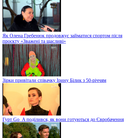
Як Олена Гребенюк продовжує займатися спортом після
проєкту «Зважені та щасливі»
Зірки привітали співачку Ірину Білик з 50-річчям
Гурт Go_A поділився, як вони готуються до Євробачення