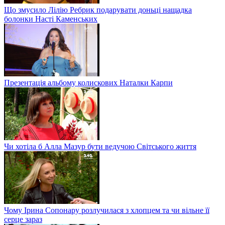
Що змусило Лілію Ребрик подарувати доньці нащадка
болонки Насті Каменських
Презентація альбому колискових Наталки Карпи
Чи хотіла б Алла Мазур бути ведучою Світського життя
Чому Ірина Сопонару розлучилася з хлопцем та чи вільне її
серце зараз