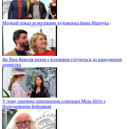
Модний показ за мотивами художника Івана Марчука
Як Віра Кекелія разом з чоловіком готуються до народження
первістка
У чому причина припинення співпраці Міли Нітіч з
Володимиром Бебешком