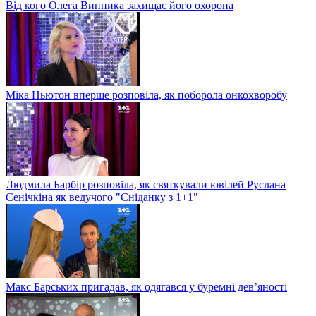
Від кого Олега Винника захищає його охорона
Міка Ньютон вперше розповіла, як поборола онкохворобу
Людмила Барбір розповіла, як святкували ювілей Руслана
Сенічкіна як ведучого "Сніданку з 1+1"
Макс Барських пригадав, як одягався у буремні дев’яності