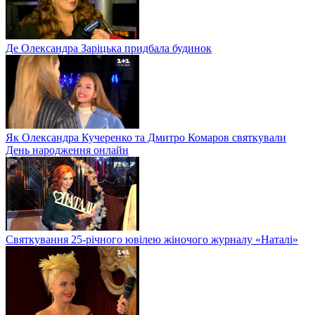
Де Олександра Заріцька придбала будинок
Як Олександра Кучеренко та Дмитро Комаров святкували
День народження онлайн
Святкування 25-річного ювілею жіночого журналу «Наталі»