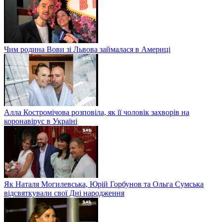
Чим родина Вови зі Львова займалася в Америці
Алла Костромічова розповіла, як її чоловік захворів на
коронавірус в Україні
Як Наталя Могилевська, Юрій Горбунов та Ольга Сумська
відсвяткували свої Дні народження