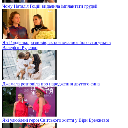
Чому Наталія Гоцій видалила імплантати грудей
Ян Гордієнко розповів, як розпочалися його стосунки з
Валерією Руденко
Джамала розповіла про народження другого сина
Які улюблені герої Світського життя у Віри Брежнєвої