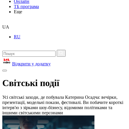
Онлайн
ТБ програма
Еще
UA
RU
Відкрити у додатку
Світські події
Усі світські заходи, де побувала Катерина Осадча: вечірки,
презентації, модельні покази, фестивалі. Ви побачите короткі
інтерв'ю з зірками шоу-бізнесу, відомими політиками та
іншими світськими персонами