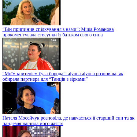
“Він припинив спілкування з нами”: Міша Романова
прокоментувала стосунки із батьком свого сина
“Моїм критерієм була борода”: alyona alyona розповіла, як
обирала партнера для “Танців з зірками”
Наталя Мосейчук розповіла, де навчається її старший син та як
пандемія змінила його життя