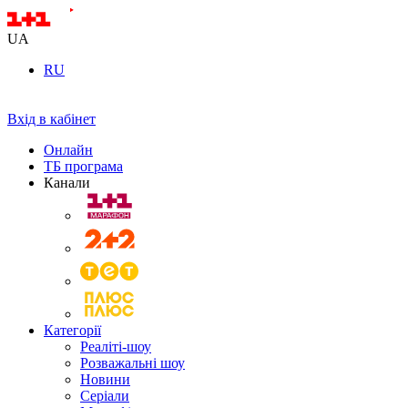
UA
RU
Вхід в кабінет
Онлайн
ТБ програма
Канали
Категорії
Реаліті-шоу
Розважальні шоу
Новини
Серіали