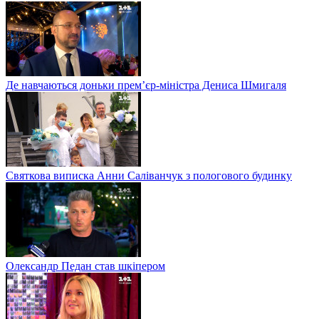
Де навчаються доньки прем’єр-міністра Дениса Шмигаля
Святкова виписка Анни Саліванчук з пологового будинку
Олександр Педан став шкіпером