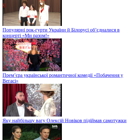
Популярні рок-гурти України й Білорусі об’єдналися в
концерті «Ми разом!»
Прем’єра української романтичної комедії «Побачення у
Вегасі»
Яку найбільшу вагу Олексій Новіков підіймав самотужки