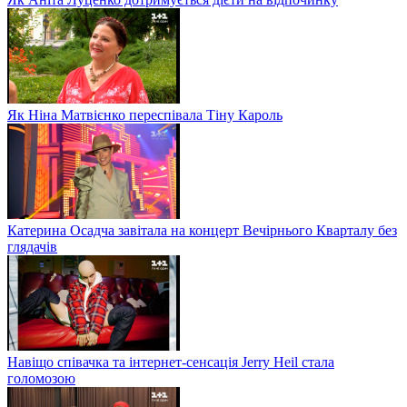
Як Ніна Матвієнко переспівала Тіну Кароль
Катерина Осадча завітала на концерт Вечірнього Кварталу без
глядачів
Навіщо співачка та інтернет-сенсація Jerry Heil стала
голомозою