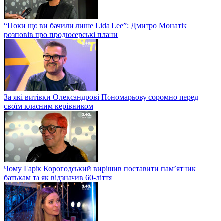
“Поки що ви бачили лише Lida Lee”: Дмитро Монатік
розповів про продюсерські плани
За які витівки Олександрові Пономарьову соромно перед
своїм класним керівником
Чому Гарік Корогодський вирішив поставити пам’ятник
батькам та як відзначив 60-ліття