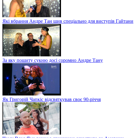
Які вбрання Андре Тан шив спеціально для виступів Гайтани
За яку пошиту сукню досі соромно Андре Тану
Як Григорій Чапкіс відсвяткував своє 90-річчя