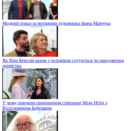
Модний показ за мотивами художника Івана Марчука
Як Віра Кекелія разом з чоловіком готуються до народження
первістка
У чому причина припинення співпраці Міли Нітіч з
Володимиром Бебешком