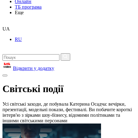
Онлайн
ТБ програма
Еще
UA
RU
Відкрити у додатку
Світські події
Усі світські заходи, де побувала Катерина Осадча: вечірки,
презентації, модельні покази, фестивалі. Ви побачите короткі
інтерв'ю з зірками шоу-бізнесу, відомими політиками та
іншими світськими персонами