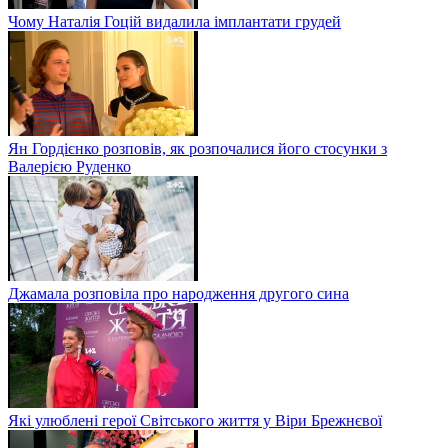
Чому Наталія Гоцій видалила імплантати грудей
Ян Гордієнко розповів, як розпочалися його стосунки з
Валерією Руденко
Джамала розповіла про народження другого сина
Які улюблені герої Світського життя у Віри Брежнєвої