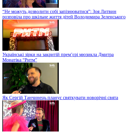
“Не можуть дозволити собі запізнюватися”: Зоя Литвин
розповіла про шкільне життя дітей Володимира Зеленського
Українські зірки на закритій прем’єрі мюзикла Дмитра
Монатіка “Ритм”
Як Сергій Танчинець планує святкувати новорічні свята