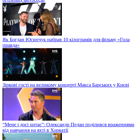
Як Богдан Юсипчук набрав 10 кілограмів для фільму «Гола
правда»
Зіркові гості на великому концерті Макса Барських у Києві
“Мене і досі хитає”: Олександр Педан поділився враженнями
від навчання на яхті в Хорватії