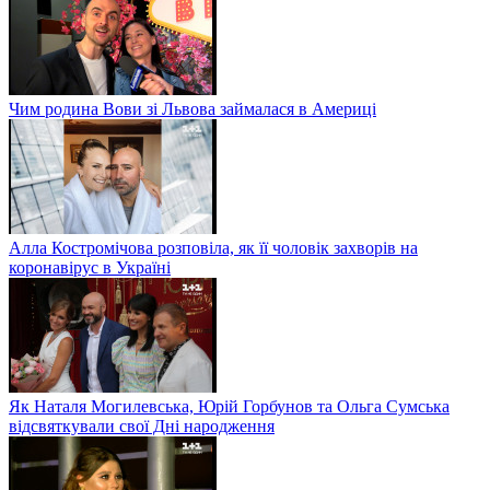
Чим родина Вови зі Львова займалася в Америці
Алла Костромічова розповіла, як її чоловік захворів на
коронавірус в Україні
Як Наталя Могилевська, Юрій Горбунов та Ольга Сумська
відсвяткували свої Дні народження