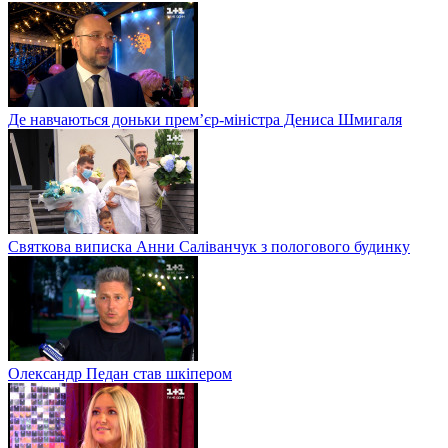
Де навчаються доньки прем’єр-міністра Дениса Шмигаля
Святкова виписка Анни Саліванчук з пологового будинку
Олександр Педан став шкіпером