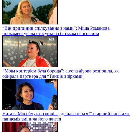
“Він припинив спілкування з нами”: Міша Романова
прокоментувала стосунки із батьком свого сина
“Моїм критерієм була борода”: alyona alyona розповіла, як
обирала партнера для “Танців з зірками”
Наталя Мосейчук розповіла, де навчається її старший син та як
пандемія змінила його життя