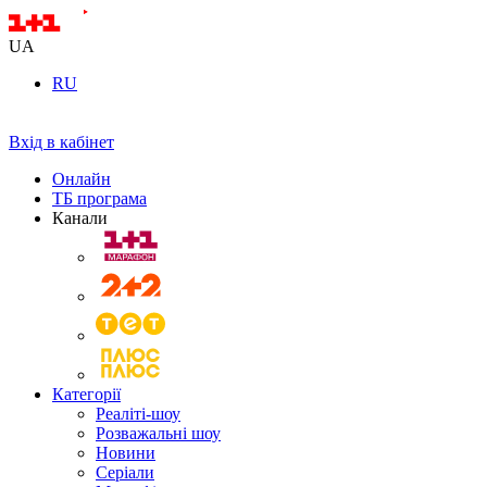
UA
RU
Вхід в кабінет
Онлайн
ТБ програма
Канали
Категорії
Реаліті-шоу
Розважальні шоу
Новини
Серіали