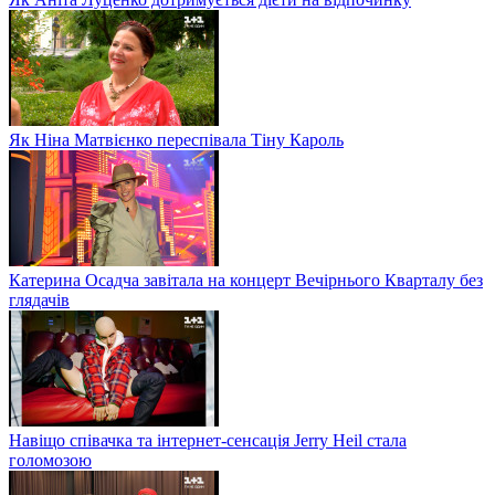
Як Ніна Матвієнко переспівала Тіну Кароль
Катерина Осадча завітала на концерт Вечірнього Кварталу без
глядачів
Навіщо співачка та інтернет-сенсація Jerry Heil стала
голомозою