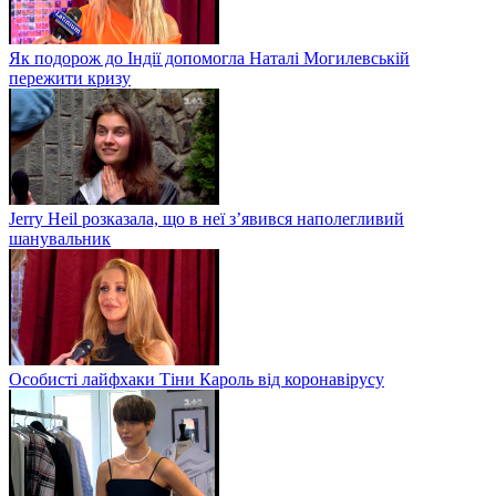
Як подорож до Індії допомогла Наталі Могилевській
пережити кризу
Jerry Heil розказала, що в неї з’явився наполегливий
шанувальник
Особисті лайфхаки Тіни Кароль від коронавірусу