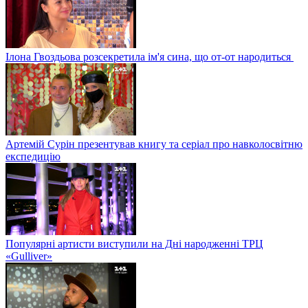
Ілона Гвоздьова розсекретила ім'я сина, що от-от народиться
Артемій Сурін презентував книгу та серіал про навколосвітню
експедицію
Популярні артисти виступили на Дні народженні ТРЦ
«Gulliver»