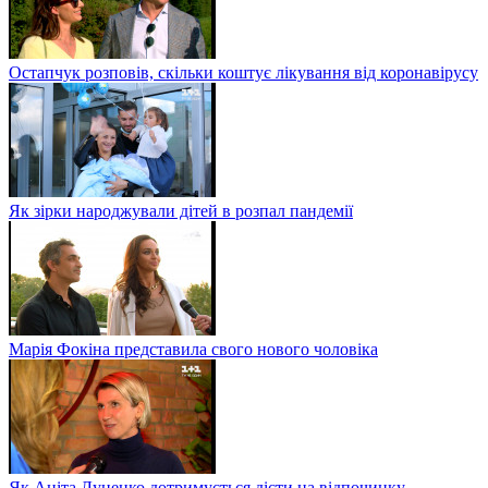
Остапчук розповів, скільки коштує лікування від коронавірусу
Як зірки народжували дітей в розпал пандемії
Марія Фокіна представила свого нового чоловіка
Як Аніта Луценко дотримується дієти на відпочинку