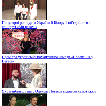
Популярні рок-гурти України й Білорусі об’єдналися в
концерті «Ми разом!»
Прем’єра української романтичної комедії «Побачення у
Вегасі»
Яку найбільшу вагу Олексій Новіков підіймав самотужки