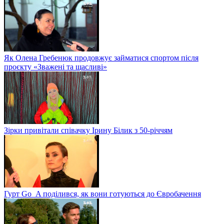
Як Олена Гребенюк продовжує займатися спортом після
проєкту «Зважені та щасливі»
Зірки привітали співачку Ірину Білик з 50-річчям
Гурт Go_A поділився, як вони готуються до Євробачення