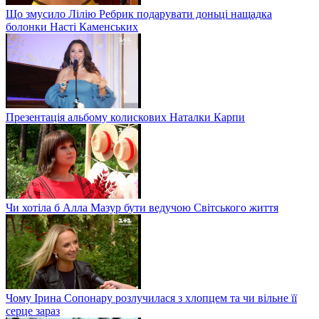
Що змусило Лілію Ребрик подарувати доньці нащадка
болонки Насті Каменських
Презентація альбому колискових Наталки Карпи
Чи хотіла б Алла Мазур бути ведучою Світського життя
Чому Ірина Сопонару розлучилася з хлопцем та чи вільне її
серце зараз