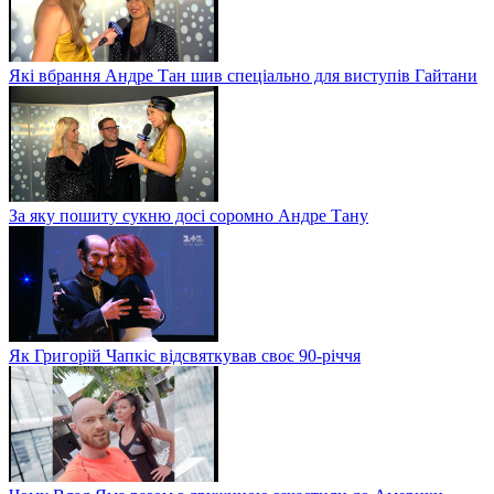
Які вбрання Андре Тан шив спеціально для виступів Гайтани
За яку пошиту сукню досі соромно Андре Тану
Як Григорій Чапкіс відсвяткував своє 90-річчя