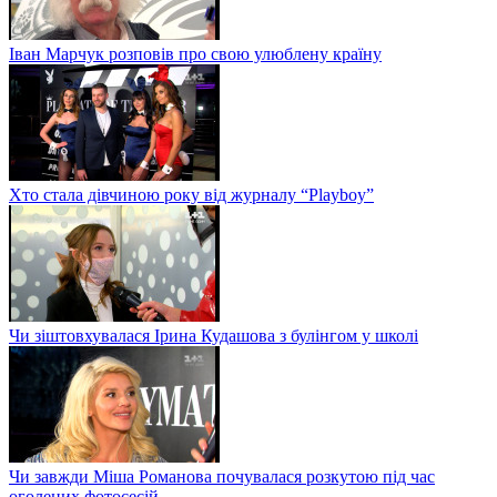
Іван Марчук розповів про свою улюблену країну
Хто стала дівчиною року від журналу “Playboy”
Чи зіштовхувалася Ірина Кудашова з булінгом у школі
Чи завжди Міша Романова почувалася розкутою під час
оголених фотосесій