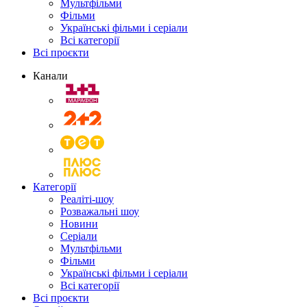
Мультфільми
Фільми
Українські фільми і серіали
Всі категорії
Всі проєкти
Канали
Категорії
Реаліті-шоу
Розважальні шоу
Новини
Серіали
Мультфільми
Фільми
Українські фільми і серіали
Всі категорії
Всі проєкти