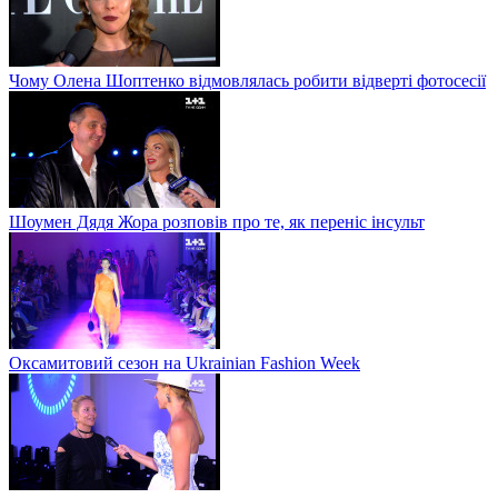
Чому Олена Шоптенко відмовлялась робити відверті фотосесії
Шоумен Дядя Жора розповів про те, як переніс інсульт
Оксамитовий сезон на Ukrainian Fashion Week