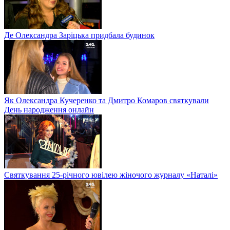
Де Олександра Заріцька придбала будинок
Як Олександра Кучеренко та Дмитро Комаров святкували
День народження онлайн
Святкування 25-річного ювілею жіночого журналу «Наталі»