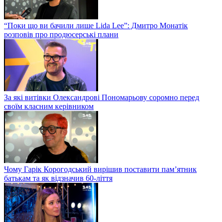
“Поки що ви бачили лише Lida Lee”: Дмитро Монатік
розповів про продюсерські плани
За які витівки Олександрові Пономарьову соромно перед
своїм класним керівником
Чому Гарік Корогодський вирішив поставити пам’ятник
батькам та як відзначив 60-ліття