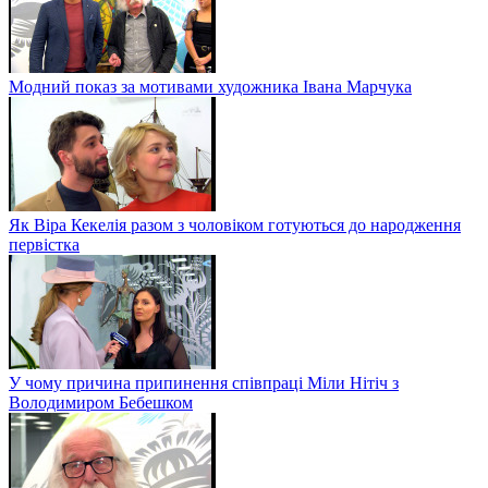
Модний показ за мотивами художника Івана Марчука
Як Віра Кекелія разом з чоловіком готуються до народження
первістка
У чому причина припинення співпраці Міли Нітіч з
Володимиром Бебешком