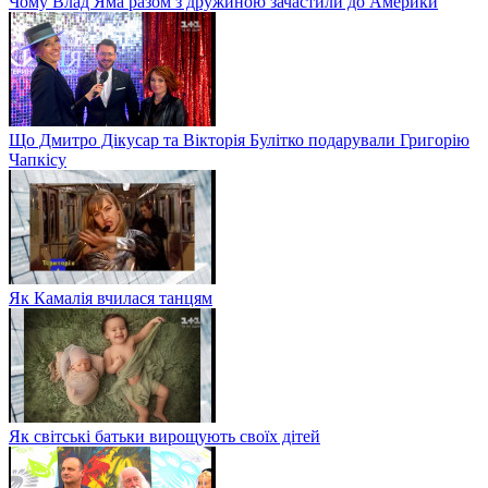
Чому Влад Яма разом з дружиною зачастили до Америки
Що Дмитро Дікусар та Вікторія Булітко подарували Григорію
Чапкісу
Як Камалія вчилася танцям
Як світські батьки вирощують своїх дітей