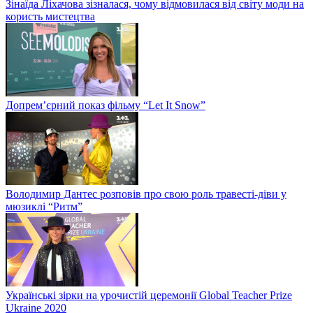
Зінаїда Ліхачова зізналася, чому відмовилася від світу моди на
користь мистецтва
Допрем’єрний показ фільму “Let It Snow”
Володимир Дантес розповів про свою роль травесті-діви у
мюзиклі “Ритм”
Українські зірки на урочистій церемонії Global Teacher Prize
Ukraine 2020