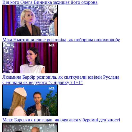
Від кого Олега Винника захищає його охорона
Міка Ньютон вперше розповіла, як поборола онкохворобу
Людмила Барбір розповіла, як святкували ювілей Руслана
Сенічкіна як ведучого "Сніданку з 1+1"
Макс Барських пригадав, як одягався у буремні дев’яності