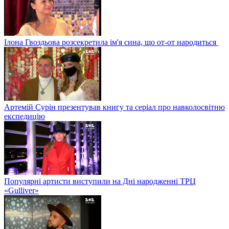
Ілона Гвоздьова розсекретила ім'я сина, що от-от народиться
Артемій Сурін презентував книгу та серіал про навколосвітню
експедицію
Популярні артисти виступили на Дні народженні ТРЦ
«Gulliver»