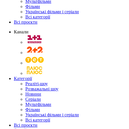
Мультфільми
Фільми
Українські фільми і серіали
Всі категорії
Всі проєкти
Канали
Категорії
Реаліті-шоу
Розважальні шоу
Новини
Серіали
Мультфільми
Фільми
Українські фільми і серіали
Всі категорії
Всі проєкти