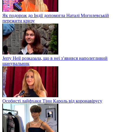
Як подорож до Індії допомогла Наталі Могилевській
пережити кризу
Jerry Heil розказала, що в неї з’явився наполегливий
шанувальник
Особисті лайфхаки Тіни Кароль від коронавірусу