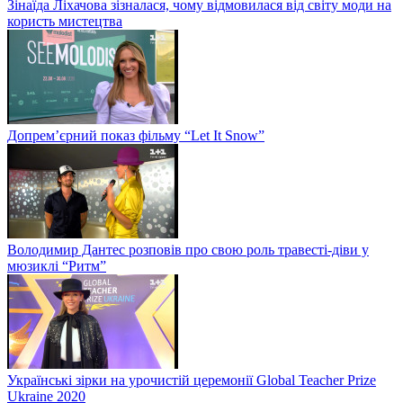
Зінаїда Ліхачова зізналася, чому відмовилася від світу моди на
користь мистецтва
Допрем’єрний показ фільму “Let It Snow”
Володимир Дантес розповів про свою роль травесті-діви у
мюзиклі “Ритм”
Українські зірки на урочистій церемонії Global Teacher Prize
Ukraine 2020