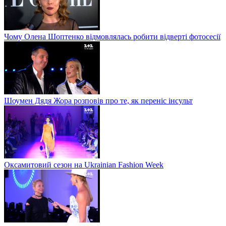
Чому Олена Шоптенко відмовлялась робити відверті фотосесії
Шоумен Дядя Жора розповів про те, як переніс інсульт
Оксамитовий сезон на Ukrainian Fashion Week