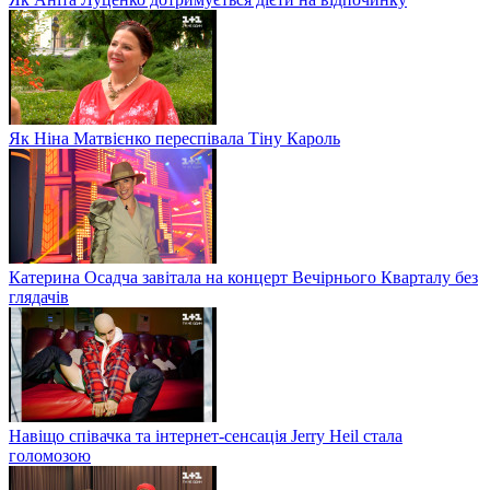
Як Ніна Матвієнко переспівала Тіну Кароль
Катерина Осадча завітала на концерт Вечірнього Кварталу без
глядачів
Навіщо співачка та інтернет-сенсація Jerry Heil стала
голомозою