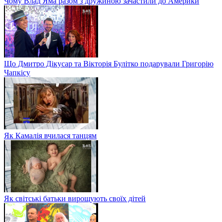
Чому Влад Яма разом з дружиною зачастили до Америки
Що Дмитро Дікусар та Вікторія Булітко подарували Григорію
Чапкісу
Як Камалія вчилася танцям
Як світські батьки вирощують своїх дітей