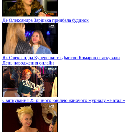
Де Олександра Заріцька придбала будинок
Як Олександра Кучеренко та Дмитро Комаров святкували
День народження онлайн
Святкування 25-річного ювілею жіночого журналу «Наталі»