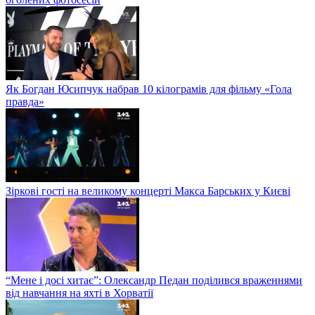
Як Богдан Юсипчук набрав 10 кілограмів для фільму «Гола
правда»
Зіркові гості на великому концерті Макса Барських у Києві
“Мене і досі хитає”: Олександр Педан поділився враженнями
від навчання на яхті в Хорватії