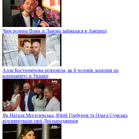
Чим родина Вови зі Львова займалася в Америці
Алла Костромічова розповіла, як її чоловік захворів на
коронавірус в Україні
Як Наталя Могилевська, Юрій Горбунов та Ольга Сумська
відсвяткували свої Дні народження