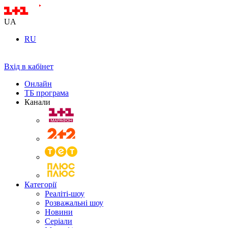
UA
RU
Вхід в кабінет
Онлайн
ТБ програма
Канали
Категорії
Реаліті-шоу
Розважальні шоу
Новини
Серіали