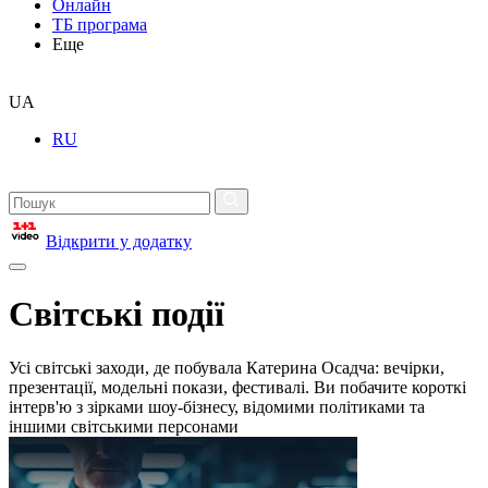
Онлайн
ТБ програма
Еще
UA
RU
Відкрити у додатку
Світські події
Усі світські заходи, де побувала Катерина Осадча: вечірки,
презентації, модельні покази, фестивалі. Ви побачите короткі
інтерв'ю з зірками шоу-бізнесу, відомими політиками та
іншими світськими персонами