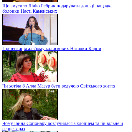
Що змусило Лілію Ребрик подарувати доньці нащадка
болонки Насті Каменських
Презентація альбому колискових Наталки Карпи
Чи хотіла б Алла Мазур бути ведучою Світського життя
Чому Ірина Сопонару розлучилася з хлопцем та чи вільне її
серце зараз