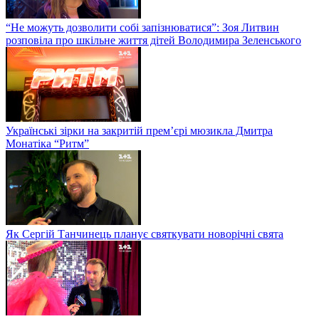
“Не можуть дозволити собі запізнюватися”: Зоя Литвин
розповіла про шкільне життя дітей Володимира Зеленського
Українські зірки на закритій прем’єрі мюзикла Дмитра
Монатіка “Ритм”
Як Сергій Танчинець планує святкувати новорічні свята