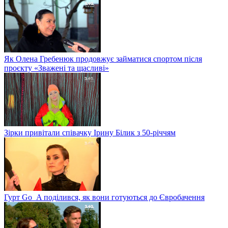
Як Олена Гребенюк продовжує займатися спортом після
проєкту «Зважені та щасливі»
Зірки привітали співачку Ірину Білик з 50-річчям
Гурт Go_A поділився, як вони готуються до Євробачення