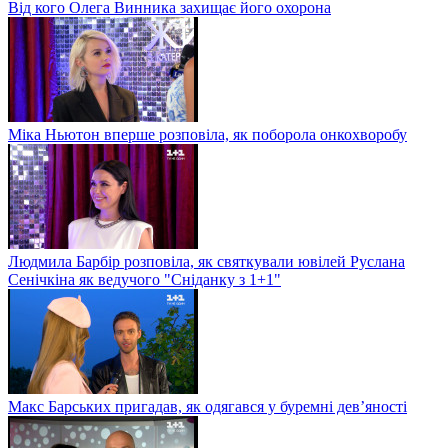
Від кого Олега Винника захищає його охорона
Міка Ньютон вперше розповіла, як поборола онкохворобу
Людмила Барбір розповіла, як святкували ювілей Руслана
Сенічкіна як ведучого "Сніданку з 1+1"
Макс Барських пригадав, як одягався у буремні дев’яності