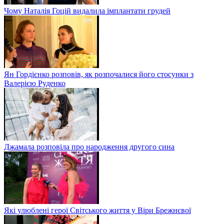
Чому Наталія Гоцій видалила імплантати грудей
Ян Гордієнко розповів, як розпочалися його стосунки з
Валерією Руденко
Джамала розповіла про народження другого сина
Які улюблені герої Світського життя у Віри Брежнєвої