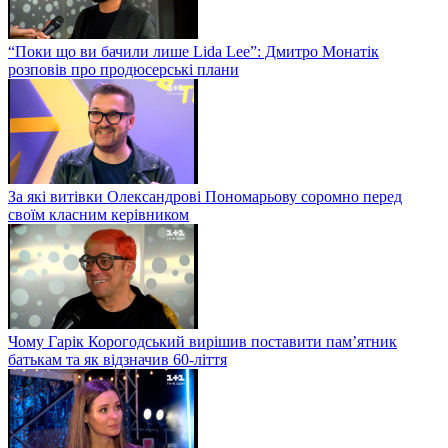
“Поки що ви бачили лише Lida Lee”: Дмитро Монатік
розповів про продюсерські плани
За які витівки Олександрові Пономарьову соромно перед
своїм класним керівником
Чому Гарік Корогодський вирішив поставити пам’ятник
батькам та як відзначив 60-ліття