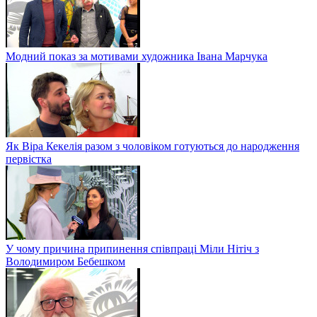
Модний показ за мотивами художника Івана Марчука
Як Віра Кекелія разом з чоловіком готуються до народження
первістка
У чому причина припинення співпраці Міли Нітіч з
Володимиром Бебешком