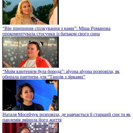
“Він припинив спілкування з нами”: Міша Романова
прокоментувала стосунки із батьком свого сина
“Моїм критерієм була борода”: alyona alyona розповіла, як
обирала партнера для “Танців з зірками”
Наталя Мосейчук розповіла, де навчається її старший син та як
пандемія змінила його життя