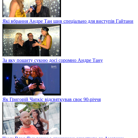
Які вбрання Андре Тан шив спеціально для виступів Гайтани
За яку пошиту сукню досі соромно Андре Тану
Як Григорій Чапкіс відсвяткував своє 90-річчя