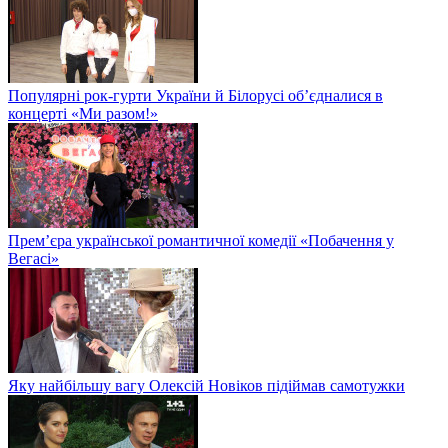
Популярні рок-гурти України й Білорусі об’єдналися в
концерті «Ми разом!»
Прем’єра української романтичної комедії «Побачення у
Вегасі»
Яку найбільшу вагу Олексій Новіков підіймав самотужки