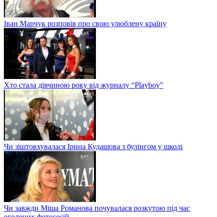
Іван Марчук розповів про свою улюблену країну
Хто стала дівчиною року від журналу “Playboy”
Чи зіштовхувалася Ірина Кудашова з булінгом у школі
Чи завжди Міша Романова почувалася розкутою під час
оголених фотосесій