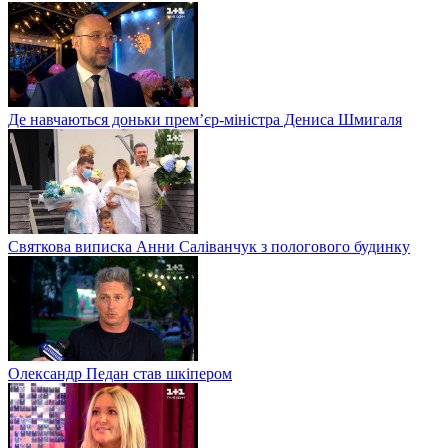
Де навчаються доньки прем’єр-міністра Дениса Шмигаля
Святкова виписка Анни Саліванчук з пологового будинку
Олександр Педан став шкіпером