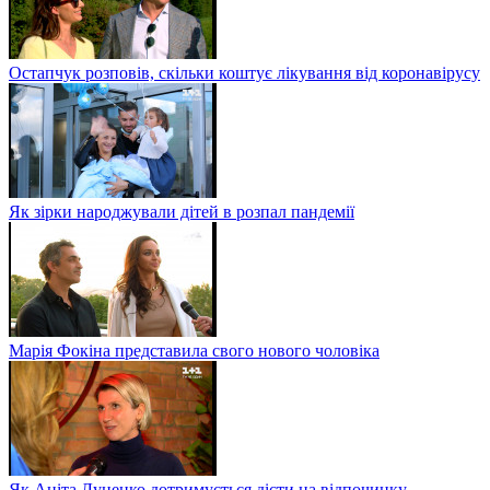
Остапчук розповів, скільки коштує лікування від коронавірусу
Як зірки народжували дітей в розпал пандемії
Марія Фокіна представила свого нового чоловіка
Як Аніта Луценко дотримується дієти на відпочинку