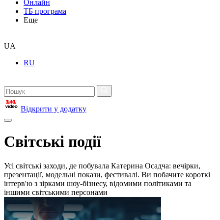
Онлайн
ТБ програма
Еще
UA
RU
Відкрити у додатку
Світські події
Усі світські заходи, де побувала Катерина Осадча: вечірки,
презентації, модельні покази, фестивалі. Ви побачите короткі
інтерв'ю з зірками шоу-бізнесу, відомими політиками та
іншими світськими персонами