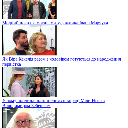
Модний показ за мотивами художника Івана Марчука
Як Віра Кекелія разом з чоловіком готуються до народження
первістка
У чому причина припинення співпраці Міли Нітіч з
Володимиром Бебешком