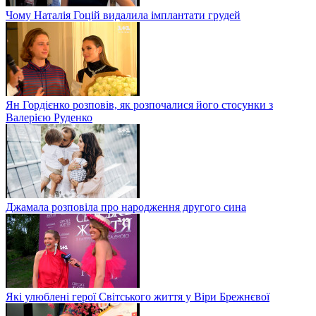
Чому Наталія Гоцій видалила імплантати грудей
Ян Гордієнко розповів, як розпочалися його стосунки з
Валерією Руденко
Джамала розповіла про народження другого сина
Які улюблені герої Світського життя у Віри Брежнєвої