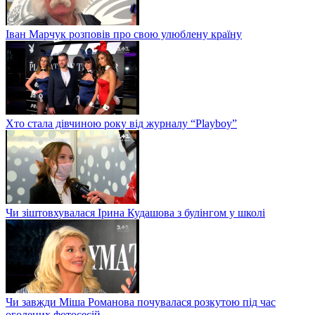
Іван Марчук розповів про свою улюблену країну
Хто стала дівчиною року від журналу “Playboy”
Чи зіштовхувалася Ірина Кудашова з булінгом у школі
Чи завжди Міша Романова почувалася розкутою під час
оголених фотосесій