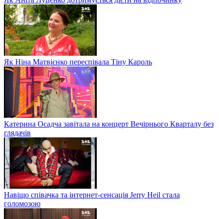
Як Ніна Матвієнко переспівала Тіну Кароль
Катерина Осадча завітала на концерт Вечірнього Кварталу без
глядачів
Навіщо співачка та інтернет-сенсація Jerry Heil стала
голомозою