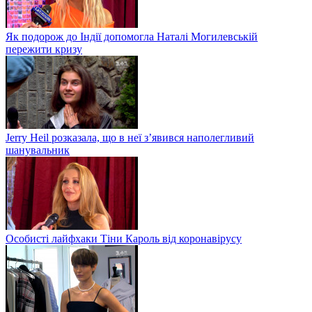
Як подорож до Індії допомогла Наталі Могилевській
пережити кризу
Jerry Heil розказала, що в неї з’явився наполегливий
шанувальник
Особисті лайфхаки Тіни Кароль від коронавірусу