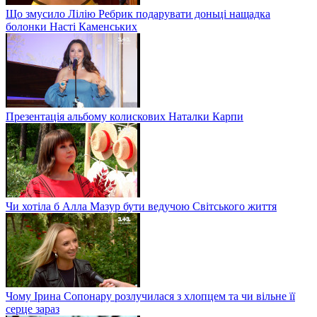
Що змусило Лілію Ребрик подарувати доньці нащадка
болонки Насті Каменських
Презентація альбому колискових Наталки Карпи
Чи хотіла б Алла Мазур бути ведучою Світського життя
Чому Ірина Сопонару розлучилася з хлопцем та чи вільне її
серце зараз