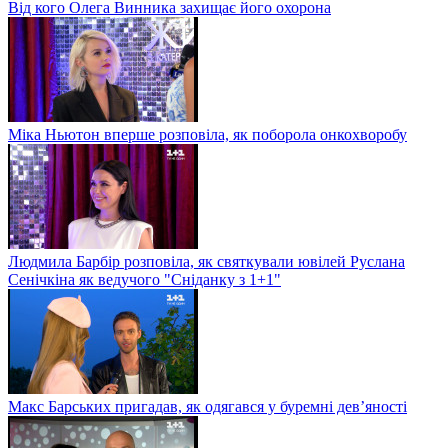
Від кого Олега Винника захищає його охорона
Міка Ньютон вперше розповіла, як поборола онкохворобу
Людмила Барбір розповіла, як святкували ювілей Руслана
Сенічкіна як ведучого "Сніданку з 1+1"
Макс Барських пригадав, як одягався у буремні дев’яності