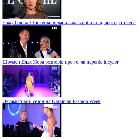
Чому Олена Шоптенко відмовлялась робити відверті фотосесії
Шоумен Дядя Жора розповів про те, як переніс інсульт
Оксамитовий сезон на Ukrainian Fashion Week