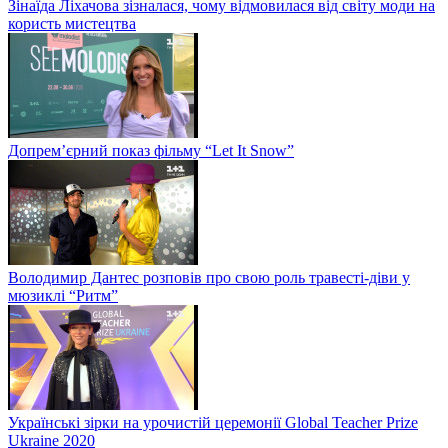
Зінаїда Ліхачова зізналася, чому відмовилася від світу моди на
користь мистецтва
Допрем’єрний показ фільму “Let It Snow”
Володимир Дантес розповів про свою роль травесті-діви у
мюзиклі “Ритм”
Українські зірки на урочистій церемонії Global Teacher Prize
Ukraine 2020