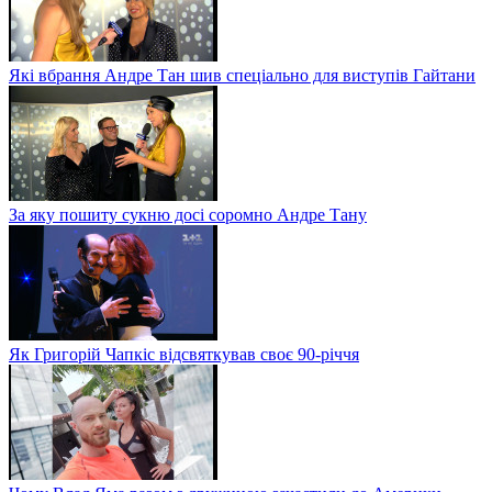
Які вбрання Андре Тан шив спеціально для виступів Гайтани
За яку пошиту сукню досі соромно Андре Тану
Як Григорій Чапкіс відсвяткував своє 90-річчя