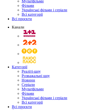
Мультфільми
Фільми
Українські фільми і серіали
Всі категорії
Всі проєкти
Канали
Категорії
Реаліті-шоу
Розважальні шоу
Новини
Серіали
Мультфільми
Фільми
Українські фільми і серіали
Всі категорії
Всі проєкти