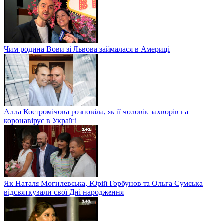
Чим родина Вови зі Львова займалася в Америці
Алла Костромічова розповіла, як її чоловік захворів на
коронавірус в Україні
Як Наталя Могилевська, Юрій Горбунов та Ольга Сумська
відсвяткували свої Дні народження