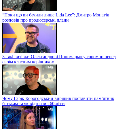
“Поки що ви бачили лише Lida Lee”: Дмитро Монатік
розповів про продюсерські плани
За які витівки Олександрові Пономарьову соромно перед
своїм класним керівником
Чому Гарік Корогодський вирішив поставити пам’ятник
батькам та як відзначив 60-ліття