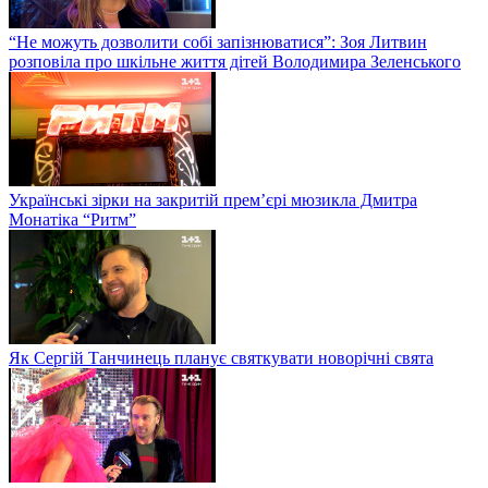
“Не можуть дозволити собі запізнюватися”: Зоя Литвин
розповіла про шкільне життя дітей Володимира Зеленського
Українські зірки на закритій прем’єрі мюзикла Дмитра
Монатіка “Ритм”
Як Сергій Танчинець планує святкувати новорічні свята