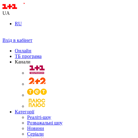
UA
RU
Вхід в кабінет
Онлайн
ТБ програма
Канали
Категорії
Реаліті-шоу
Розважальні шоу
Новини
Серіали