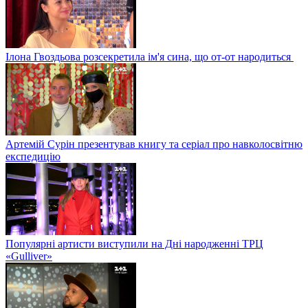
Ілона Гвоздьова розсекретила ім'я сина, що от-от народиться
Артемій Сурін презентував книгу та серіал про навколосвітню
експедицію
Популярні артисти виступили на Дні народженні ТРЦ
«Gulliver»