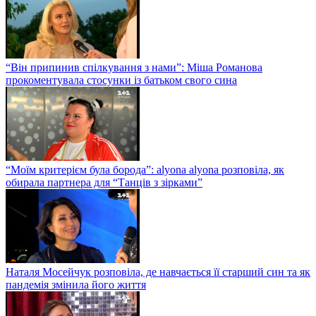
“Він припинив спілкування з нами”: Міша Романова
прокоментувала стосунки із батьком свого сина
“Моїм критерієм була борода”: alyona alyona розповіла, як
обирала партнера для “Танців з зірками”
Наталя Мосейчук розповіла, де навчається її старший син та як
пандемія змінила його життя