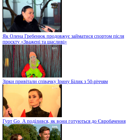
Як Олена Гребенюк продовжує займатися спортом після
проєкту «Зважені та щасливі»
Зірки привітали співачку Ірину Білик з 50-річчям
Гурт Go_A поділився, як вони готуються до Євробачення