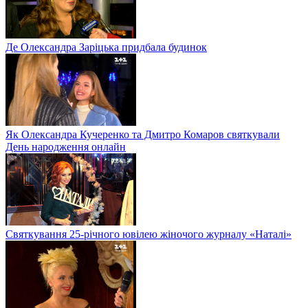
Де Олександра Заріцька придбала будинок
Як Олександра Кучеренко та Дмитро Комаров святкували
День народження онлайн
Святкування 25-річного ювілею жіночого журналу «Наталі»