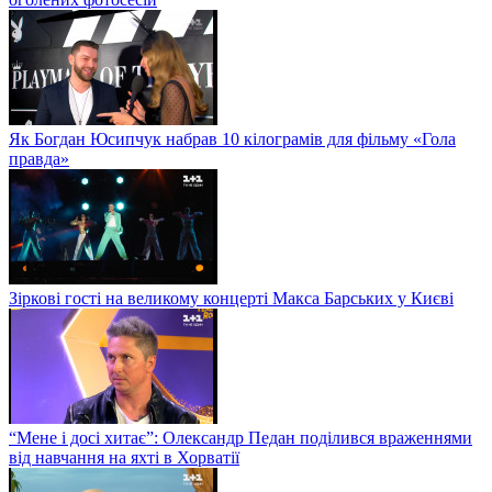
Як Богдан Юсипчук набрав 10 кілограмів для фільму «Гола
правда»
Зіркові гості на великому концерті Макса Барських у Києві
“Мене і досі хитає”: Олександр Педан поділився враженнями
від навчання на яхті в Хорватії