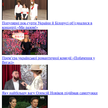
Популярні рок-гурти України й Білорусі об’єдналися в
концерті «Ми разом!»
Прем’єра української романтичної комедії «Побачення у
Вегасі»
Яку найбільшу вагу Олексій Новіков підіймав самотужки