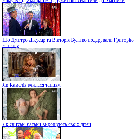
Чому Влад Яма разом з дружиною зачастили до Америки
Що Дмитро Дікусар та Вікторія Булітко подарували Григорію
Чапкісу
Як Камалія вчилася танцям
Як світські батьки вирощують своїх дітей