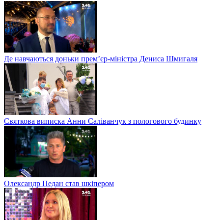
Де навчаються доньки прем’єр-міністра Дениса Шмигаля
Святкова виписка Анни Саліванчук з пологового будинку
Олександр Педан став шкіпером