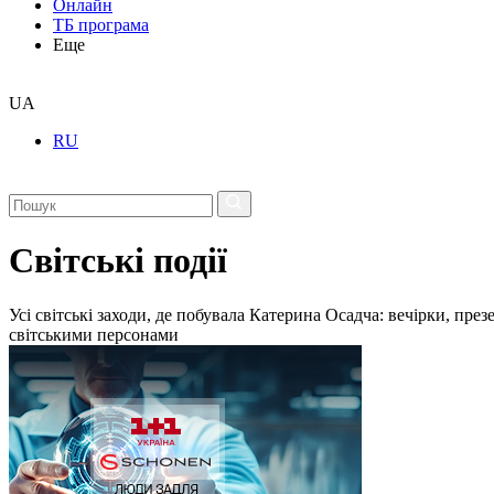
Онлайн
ТБ програма
Еще
UA
RU
Світські події
Усі світські заходи, де побувала Катерина Осадча: вечірки, пре
світськими персонами