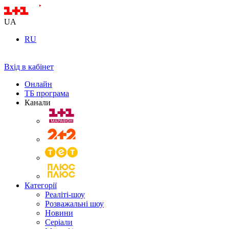
UA
RU
Вхід в кабінет
Онлайн
ТБ програма
Канали
Категорії
Реаліті-шоу
Розважальні шоу
Новини
Серіали