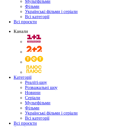
Мультфільми
Фільми
Українські фільми і серіали
Всі категорії
Всі проєкти
Канали
Категорії
Реаліті-шоу
Розважальні шоу
Новини
Серіали
Мультфільми
Фільми
Українські фільми і серіали
Всі категорії
Всі проєкти