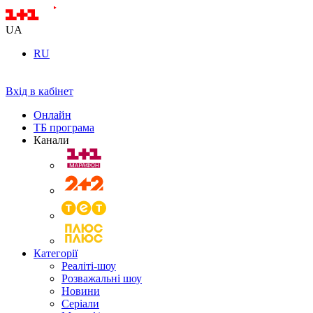
UA
RU
Вхід в кабінет
Онлайн
ТБ програма
Канали
Категорії
Реаліті-шоу
Розважальні шоу
Новини
Серіали