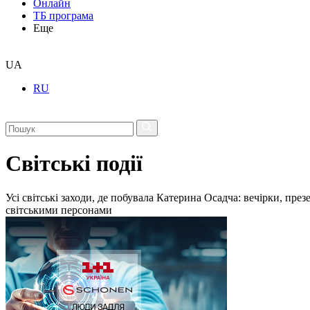
Онлайн
ТБ програма
Еще
UA
RU
Світські події
Усі світські заходи, де побувала Катерина Осадча: вечірки, пре
світськими персонами