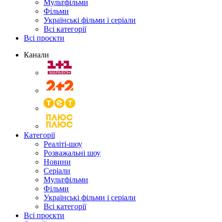
Мультфільми
Фільми
Українські фільми і серіали
Всі категорії
Всі проєкти
Канали
Категорії
Реаліті-шоу
Розважальні шоу
Новини
Серіали
Мультфільми
Фільми
Українські фільми і серіали
Всі категорії
Всі проєкти