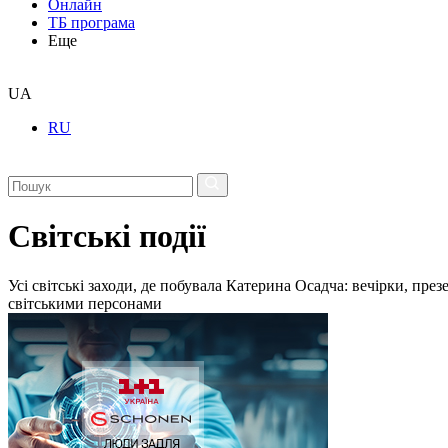
Онлайн
ТБ програма
Еще
UA
RU
Світські події
Усі світські заходи, де побувала Катерина Осадча: вечірки, пре
світськими персонами