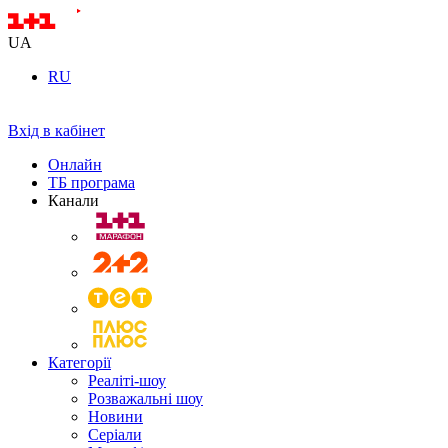
UA
RU
Вхід в кабінет
Онлайн
ТБ програма
Канали
Категорії
Реаліті-шоу
Розважальні шоу
Новини
Серіали