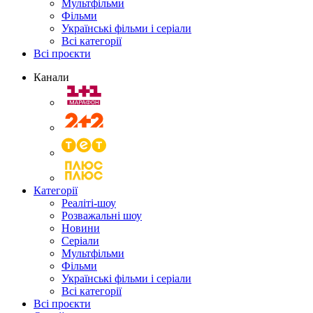
Мультфільми
Фільми
Українські фільми і серіали
Всі категорії
Всі проєкти
Канали
Категорії
Реаліті-шоу
Розважальні шоу
Новини
Серіали
Мультфільми
Фільми
Українські фільми і серіали
Всі категорії
Всі проєкти