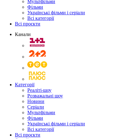
Мультфільми
Фільми
Українські фільми і серіали
Всі категорії
Всі проєкти
Канали
Категорії
Реаліті-шоу
Розважальні шоу
Новини
Серіали
Мультфільми
Фільми
Українські фільми і серіали
Всі категорії
Всі проєкти