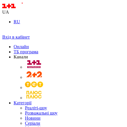
UA
RU
Вхід в кабінет
Онлайн
ТБ програма
Канали
Категорії
Реаліті-шоу
Розважальні шоу
Новини
Серіали