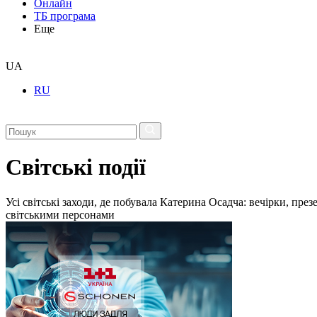
Онлайн
ТБ програма
Еще
UA
RU
Світські події
Усі світські заходи, де побувала Катерина Осадча: вечірки, пре
світськими персонами