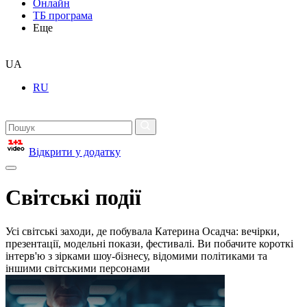
Онлайн
ТБ програма
Еще
UA
RU
Відкрити у додатку
Світські події
Усі світські заходи, де побувала Катерина Осадча: вечірки,
презентації, модельні покази, фестивалі. Ви побачите короткі
інтерв'ю з зірками шоу-бізнесу, відомими політиками та
іншими світськими персонами