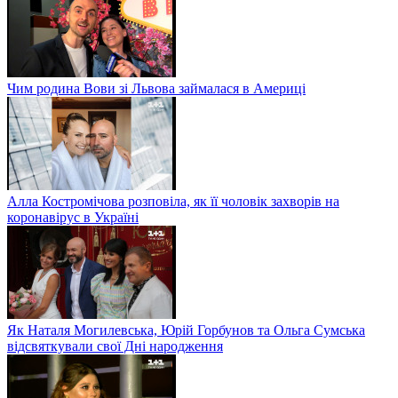
Чим родина Вови зі Львова займалася в Америці
Алла Костромічова розповіла, як її чоловік захворів на
коронавірус в Україні
Як Наталя Могилевська, Юрій Горбунов та Ольга Сумська
відсвяткували свої Дні народження