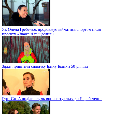
Як Олена Гребенюк продовжує займатися спортом після
проєкту «Зважені та щасливі»
Зірки привітали співачку Ірину Білик з 50-річчям
Гурт Go_A поділився, як вони готуються до Євробачення