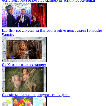
Чому Влад Яма разом з дружиною зачастили до Америки
Що Дмитро Дікусар та Вікторія Булітко подарували Григорію
Чапкісу
Як Камалія вчилася танцям
Як світські батьки вирощують своїх дітей