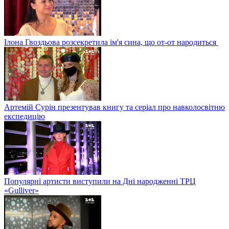
Ілона Гвоздьова розсекретила ім'я сина, що от-от народиться
Артемій Сурін презентував книгу та серіал про навколосвітню
експедицію
Популярні артисти виступили на Дні народженні ТРЦ
«Gulliver»