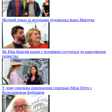
Модний показ за мотивами художника Івана Марчука
Як Віра Кекелія разом з чоловіком готуються до народження
первістка
У чому причина припинення співпраці Міли Нітіч з
Володимиром Бебешком