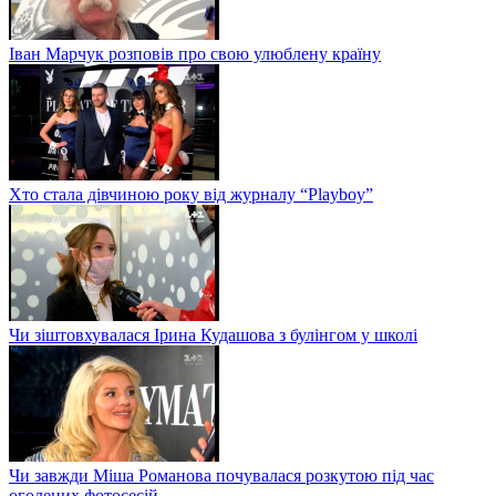
Іван Марчук розповів про свою улюблену країну
Хто стала дівчиною року від журналу “Playboy”
Чи зіштовхувалася Ірина Кудашова з булінгом у школі
Чи завжди Міша Романова почувалася розкутою під час
оголених фотосесій