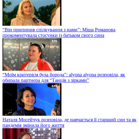
“Він припинив спілкування з нами”: Міша Романова
прокоментувала стосунки із батьком свого сина
“Моїм критерієм була борода”: alyona alyona розповіла, як
обирала партнера для “Танців з зірками”
Наталя Мосейчук розповіла, де навчається її старший син та як
пандемія змінила його життя