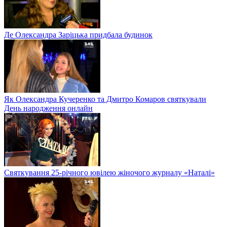
Де Олександра Заріцька придбала будинок
Як Олександра Кучеренко та Дмитро Комаров святкували
День народження онлайн
Святкування 25-річного ювілею жіночого журналу «Наталі»