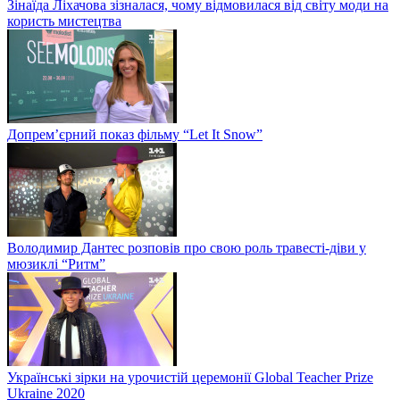
Зінаїда Ліхачова зізналася, чому відмовилася від світу моди на
користь мистецтва
Допрем’єрний показ фільму “Let It Snow”
Володимир Дантес розповів про свою роль травесті-діви у
мюзиклі “Ритм”
Українські зірки на урочистій церемонії Global Teacher Prize
Ukraine 2020