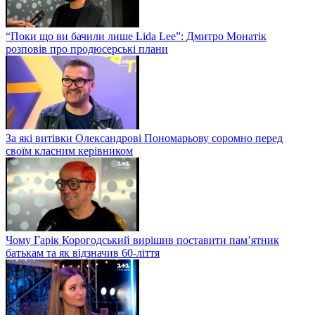
“Поки що ви бачили лише Lida Lee”: Дмитро Монатік
розповів про продюсерські плани
За які витівки Олександрові Пономарьову соромно перед
своїм класним керівником
Чому Гарік Корогодський вирішив поставити пам’ятник
батькам та як відзначив 60-ліття