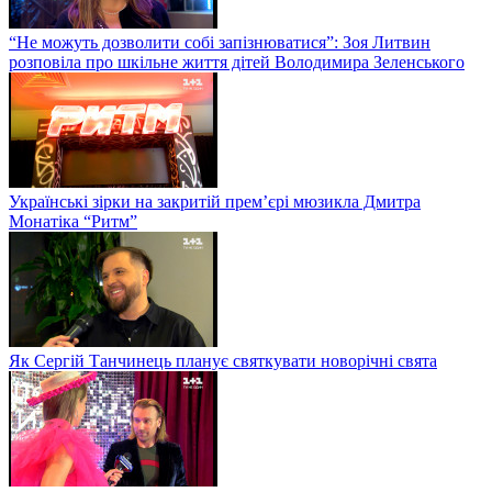
“Не можуть дозволити собі запізнюватися”: Зоя Литвин
розповіла про шкільне життя дітей Володимира Зеленського
Українські зірки на закритій прем’єрі мюзикла Дмитра
Монатіка “Ритм”
Як Сергій Танчинець планує святкувати новорічні свята