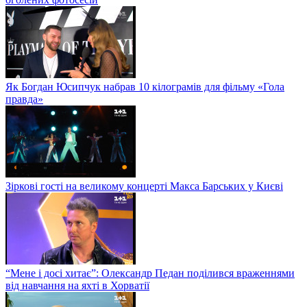
Як Богдан Юсипчук набрав 10 кілограмів для фільму «Гола
правда»
Зіркові гості на великому концерті Макса Барських у Києві
“Мене і досі хитає”: Олександр Педан поділився враженнями
від навчання на яхті в Хорватії