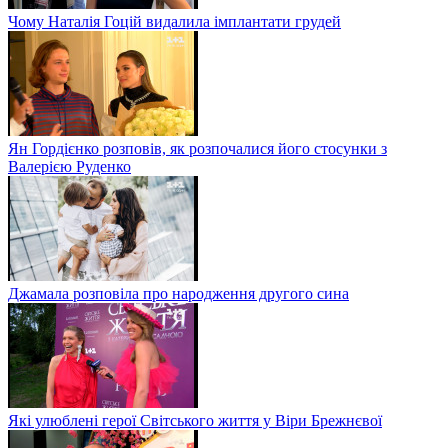
Чому Наталія Гоцій видалила імплантати грудей
Ян Гордієнко розповів, як розпочалися його стосунки з
Валерією Руденко
Джамала розповіла про народження другого сина
Які улюблені герої Світського життя у Віри Брежнєвої