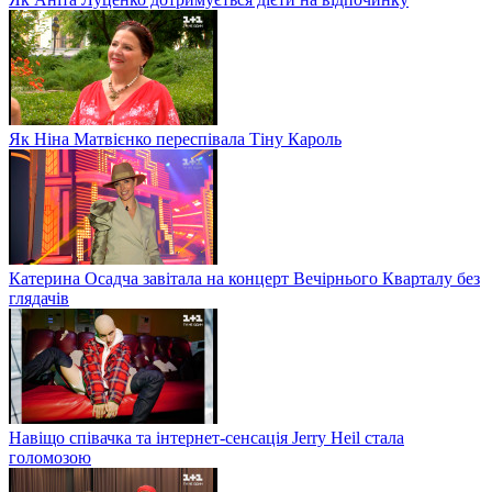
Як Ніна Матвієнко переспівала Тіну Кароль
Катерина Осадча завітала на концерт Вечірнього Кварталу без
глядачів
Навіщо співачка та інтернет-сенсація Jerry Heil стала
голомозою