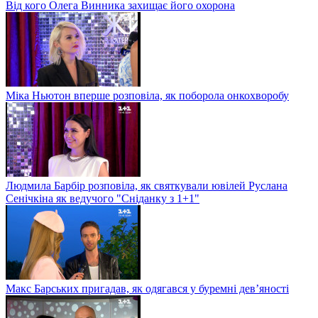
Від кого Олега Винника захищає його охорона
Міка Ньютон вперше розповіла, як поборола онкохворобу
Людмила Барбір розповіла, як святкували ювілей Руслана
Сенічкіна як ведучого "Сніданку з 1+1"
Макс Барських пригадав, як одягався у буремні дев’яності