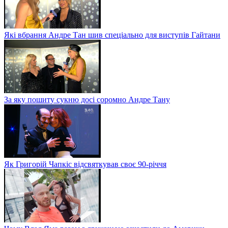
Які вбрання Андре Тан шив спеціально для виступів Гайтани
За яку пошиту сукню досі соромно Андре Тану
Як Григорій Чапкіс відсвяткував своє 90-річчя