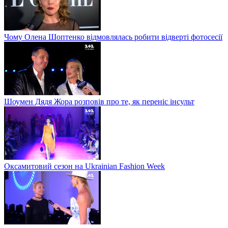
Чому Олена Шоптенко відмовлялась робити відверті фотосесії
Шоумен Дядя Жора розповів про те, як переніс інсульт
Оксамитовий сезон на Ukrainian Fashion Week