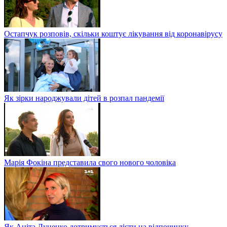
Остапчук розповів, скільки коштує лікування від коронавірусу
Як зірки народжували дітей в розпал пандемії
Марія Фокіна представила свого нового чоловіка
Як Аніта Луценко дотримується дієти на відпочинку