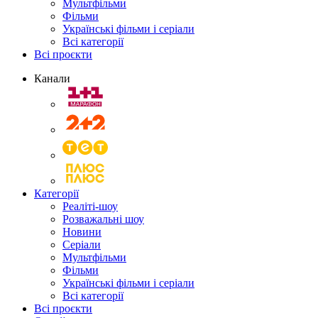
Мультфільми
Фільми
Українські фільми і серіали
Всі категорії
Всі проєкти
Канали
Категорії
Реаліті-шоу
Розважальні шоу
Новини
Серіали
Мультфільми
Фільми
Українські фільми і серіали
Всі категорії
Всі проєкти