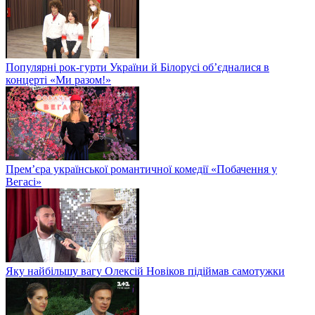
Популярні рок-гурти України й Білорусі об’єдналися в
концерті «Ми разом!»
Прем’єра української романтичної комедії «Побачення у
Вегасі»
Яку найбільшу вагу Олексій Новіков підіймав самотужки