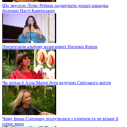
Що змусило Лілію Ребрик подарувати доньці нащадка
болонки Насті Каменських
Презентація альбому колискових Наталки Карпи
Чи хотіла б Алла Мазур бути ведучою Світського життя
Чому Ірина Сопонару розлучилася з хлопцем та чи вільне її
серце зараз