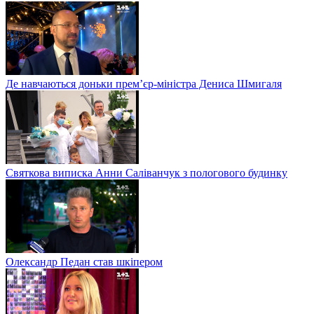
Де навчаються доньки прем’єр-міністра Дениса Шмигаля
Святкова виписка Анни Саліванчук з пологового будинку
Олександр Педан став шкіпером