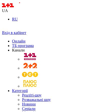
UA
RU
Вхід в кабінет
Онлайн
ТБ програма
Канали
Категорії
Реаліті-шоу
Розважальні шоу
Новини
Серіали