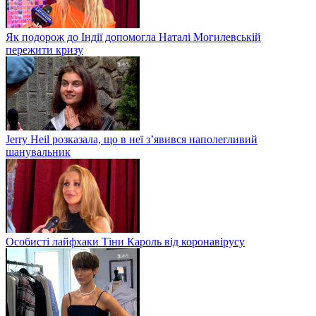
Як подорож до Індії допомогла Наталі Могилевській
пережити кризу
Jerry Heil розказала, що в неї з’явився наполегливий
шанувальник
Особисті лайфхаки Тіни Кароль від коронавірусу