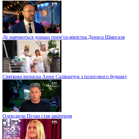
Де навчаються доньки прем’єр-міністра Дениса Шмигаля
Святкова виписка Анни Саліванчук з пологового будинку
Олександр Педан став шкіпером