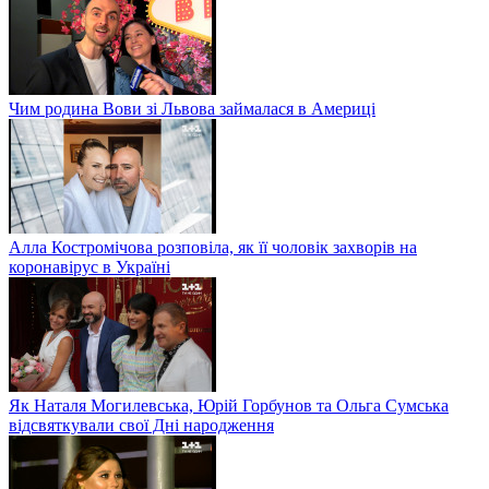
Чим родина Вови зі Львова займалася в Америці
Алла Костромічова розповіла, як її чоловік захворів на
коронавірус в Україні
Як Наталя Могилевська, Юрій Горбунов та Ольга Сумська
відсвяткували свої Дні народження