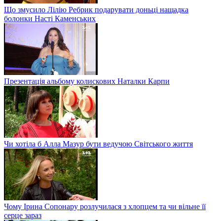
Що змусило Лілію Ребрик подарувати доньці нащадка
болонки Насті Каменських
Презентація альбому колискових Наталки Карпи
Чи хотіла б Алла Мазур бути ведучою Світського життя
Чому Ірина Сопонару розлучилася з хлопцем та чи вільне її
серце зараз