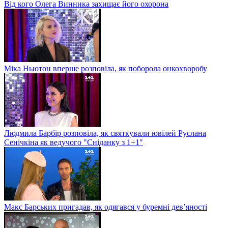
Від кого Олега Винника захищає його охорона
Міка Ньютон вперше розповіла, як поборола онкохворобу
Людмила Барбір розповіла, як святкували ювілей Руслана
Сенічкіна як ведучого "Сніданку з 1+1"
Макс Барських пригадав, як одягався у буремні дев’яності