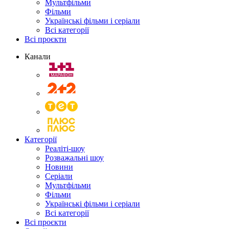
Мультфільми
Фільми
Українські фільми і серіали
Всі категорії
Всі проєкти
Канали
Категорії
Реаліті-шоу
Розважальні шоу
Новини
Серіали
Мультфільми
Фільми
Українські фільми і серіали
Всі категорії
Всі проєкти