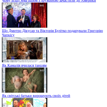
Чому Влад Яма разом з дружиною зачастили до Америки
Що Дмитро Дікусар та Вікторія Булітко подарували Григорію
Чапкісу
Як Камалія вчилася танцям
Як світські батьки вирощують своїх дітей