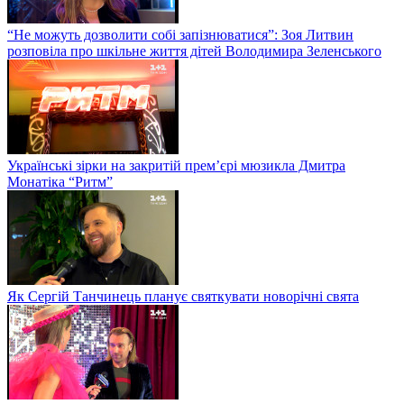
“Не можуть дозволити собі запізнюватися”: Зоя Литвин
розповіла про шкільне життя дітей Володимира Зеленського
Українські зірки на закритій прем’єрі мюзикла Дмитра
Монатіка “Ритм”
Як Сергій Танчинець планує святкувати новорічні свята