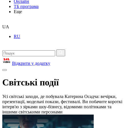
Онлайн
ТБ програма
Еще
UA
RU
Відкрити у додатку
Світські події
Усі світські заходи, де побувала Катерина Осадча: вечірки,
презентації, модельні покази, фестивалі. Ви побачите короткі
інтерв'ю з зірками шоу-бізнесу, відомими політиками та
іншими світськими персонами