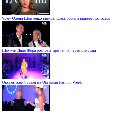
Чому Олена Шоптенко відмовлялась робити відверті фотосесії
Шоумен Дядя Жора розповів про те, як переніс інсульт
Оксамитовий сезон на Ukrainian Fashion Week