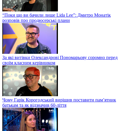
“Поки що ви бачили лише Lida Lee”: Дмитро Монатік
розповів про продюсерські плани
За які витівки Олександрові Пономарьову соромно перед
своїм класним керівником
Чому Гарік Корогодський вирішив поставити пам’ятник
батькам та як відзначив 60-ліття