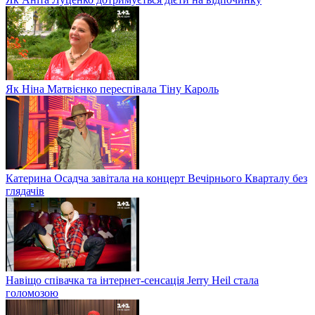
Як Ніна Матвієнко переспівала Тіну Кароль
Катерина Осадча завітала на концерт Вечірнього Кварталу без
глядачів
Навіщо співачка та інтернет-сенсація Jerry Heil стала
голомозою