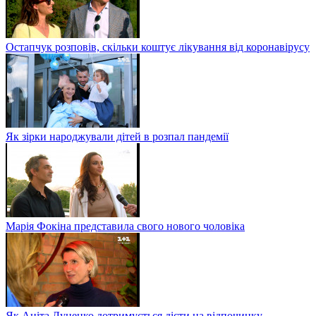
Остапчук розповів, скільки коштує лікування від коронавірусу
Як зірки народжували дітей в розпал пандемії
Марія Фокіна представила свого нового чоловіка
Як Аніта Луценко дотримується дієти на відпочинку