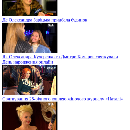
Де Олександра Заріцька придбала будинок
Як Олександра Кучеренко та Дмитро Комаров святкували
День народження онлайн
Святкування 25-річного ювілею жіночого журналу «Наталі»