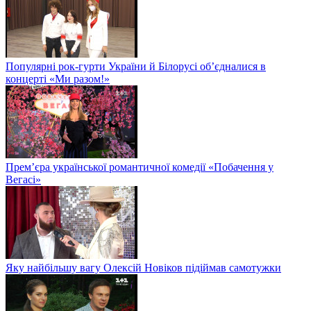
Популярні рок-гурти України й Білорусі об’єдналися в
концерті «Ми разом!»
Прем’єра української романтичної комедії «Побачення у
Вегасі»
Яку найбільшу вагу Олексій Новіков підіймав самотужки