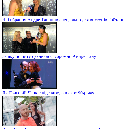
Які вбрання Андре Тан шив спеціально для виступів Гайтани
За яку пошиту сукню досі соромно Андре Тану
Як Григорій Чапкіс відсвяткував своє 90-річчя