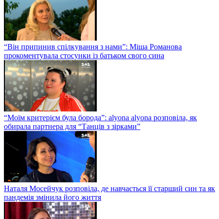
“Він припинив спілкування з нами”: Міша Романова
прокоментувала стосунки із батьком свого сина
“Моїм критерієм була борода”: alyona alyona розповіла, як
обирала партнера для “Танців з зірками”
Наталя Мосейчук розповіла, де навчається її старший син та як
пандемія змінила його життя