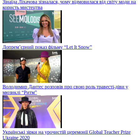
Зінаїда Ліхачова зізналася, чому відмовилася від світу моди на
користь мистецтва
Допрем’єрний показ фільму “Let It Snow”
Володимир Дантес розповів про свою роль травесті-діви у
мюзиклі “Ритм”
Українські зірки на урочистій церемонії Global Teacher Prize
Ukraine 2020