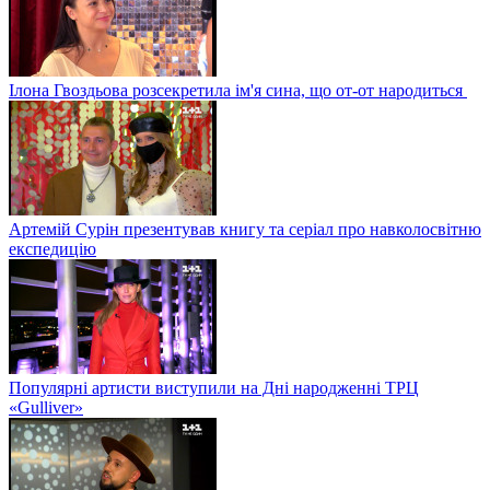
Ілона Гвоздьова розсекретила ім'я сина, що от-от народиться
Артемій Сурін презентував книгу та серіал про навколосвітню
експедицію
Популярні артисти виступили на Дні народженні ТРЦ
«Gulliver»