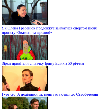
Як Олена Гребенюк продовжує займатися спортом після
проєкту «Зважені та щасливі»
Зірки привітали співачку Ірину Білик з 50-річчям
Гурт Go_A поділився, як вони готуються до Євробачення