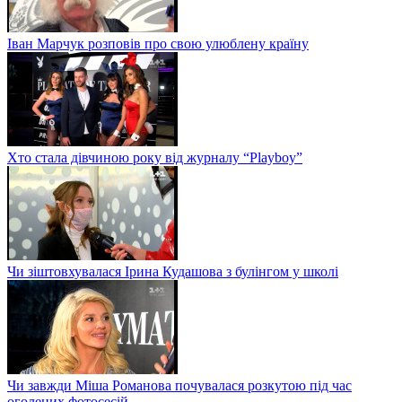
Іван Марчук розповів про свою улюблену країну
Хто стала дівчиною року від журналу “Playboy”
Чи зіштовхувалася Ірина Кудашова з булінгом у школі
Чи завжди Міша Романова почувалася розкутою під час
оголених фотосесій