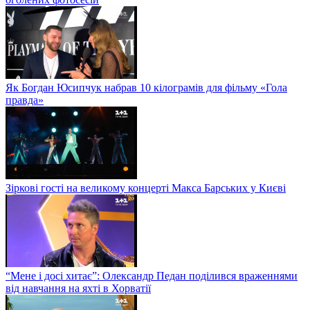
Як Богдан Юсипчук набрав 10 кілограмів для фільму «Гола
правда»
Зіркові гості на великому концерті Макса Барських у Києві
“Мене і досі хитає”: Олександр Педан поділився враженнями
від навчання на яхті в Хорватії