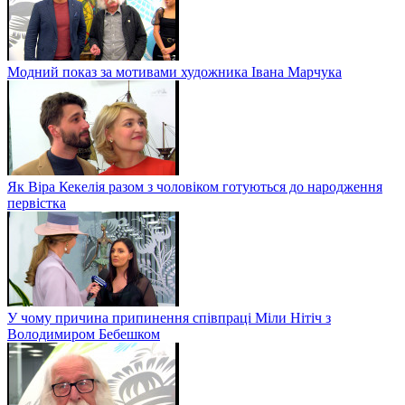
Модний показ за мотивами художника Івана Марчука
Як Віра Кекелія разом з чоловіком готуються до народження
первістка
У чому причина припинення співпраці Міли Нітіч з
Володимиром Бебешком