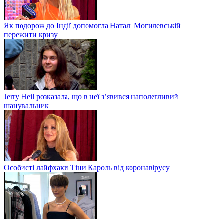
Як подорож до Індії допомогла Наталі Могилевській
пережити кризу
Jerry Heil розказала, що в неї з’явився наполегливий
шанувальник
Особисті лайфхаки Тіни Кароль від коронавірусу