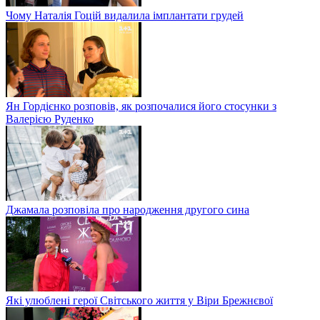
Чому Наталія Гоцій видалила імплантати грудей
Ян Гордієнко розповів, як розпочалися його стосунки з
Валерією Руденко
Джамала розповіла про народження другого сина
Які улюблені герої Світського життя у Віри Брежнєвої