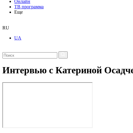
Онлайн
ТВ программа
Еще
RU
UA
Интервью с Катериной Осадч