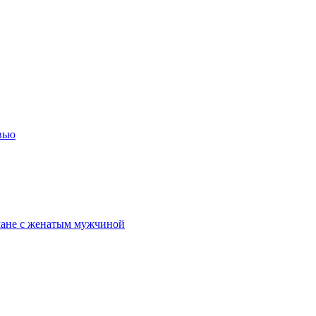
вью
омане с женатым мужчиной