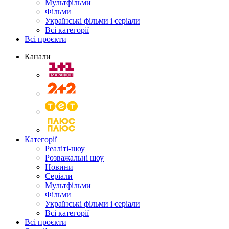
Мультфільми
Фільми
Українські фільми і серіали
Всі категорії
Всі проєкти
Канали
Категорії
Реаліті-шоу
Розважальні шоу
Новини
Серіали
Мультфільми
Фільми
Українські фільми і серіали
Всі категорії
Всі проєкти