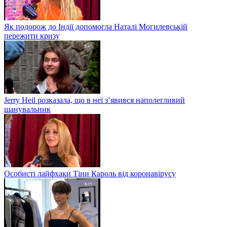
Як подорож до Індії допомогла Наталі Могилевській
пережити кризу
Jerry Heil розказала, що в неї з’явився наполегливий
шанувальник
Особисті лайфхаки Тіни Кароль від коронавірусу