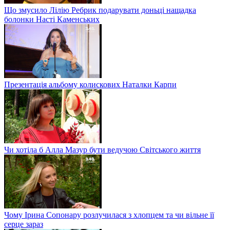
Що змусило Лілію Ребрик подарувати доньці нащадка
болонки Насті Каменських
Презентація альбому колискових Наталки Карпи
Чи хотіла б Алла Мазур бути ведучою Світського життя
Чому Ірина Сопонару розлучилася з хлопцем та чи вільне її
серце зараз