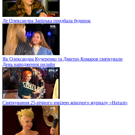
Де Олександра Заріцька придбала будинок
Як Олександра Кучеренко та Дмитро Комаров святкували
День народження онлайн
Святкування 25-річного ювілею жіночого журналу «Наталі»