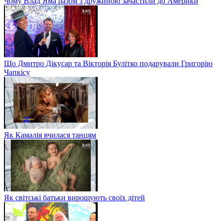
Чому Влад Яма разом з дружиною зачастили до Америки
Що Дмитро Дікусар та Вікторія Булітко подарували Григорію
Чапкісу
Як Камалія вчилася танцям
Як світські батьки вирощують своїх дітей