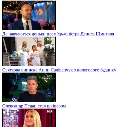
Де навчаються доньки прем’єр-міністра Дениса Шмигаля
Святкова виписка Анни Саліванчук з пологового будинку
Олександр Педан став шкіпером