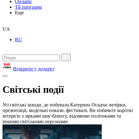
Онлайн
ТБ програма
Еще
UA
RU
Відкрити у додатку
Світські події
Усі світські заходи, де побувала Катерина Осадча: вечірки,
презентації, модельні покази, фестивалі. Ви побачите короткі
інтерв'ю з зірками шоу-бізнесу, відомими політиками та
іншими світськими персонами