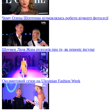
Чому Олена Шоптенко відмовлялась робити відверті фотосесії
Шоумен Дядя Жора розповів про те, як переніс інсульт
Оксамитовий сезон на Ukrainian Fashion Week