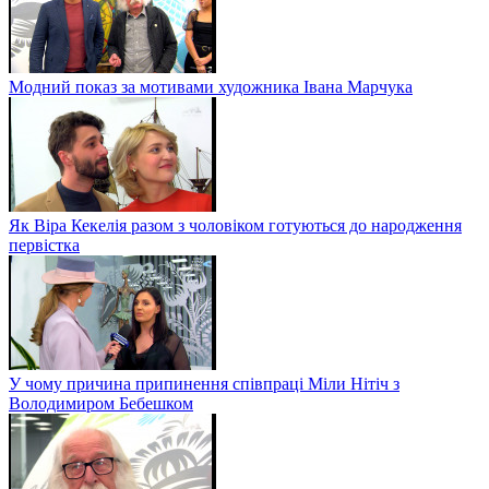
Модний показ за мотивами художника Івана Марчука
Як Віра Кекелія разом з чоловіком готуються до народження
первістка
У чому причина припинення співпраці Міли Нітіч з
Володимиром Бебешком