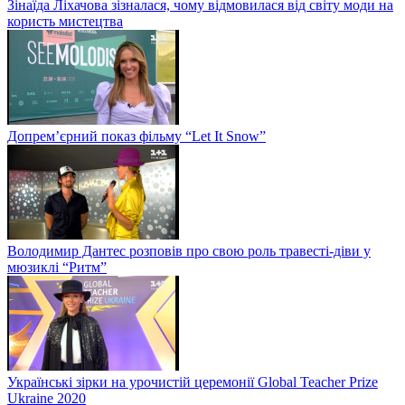
Зінаїда Ліхачова зізналася, чому відмовилася від світу моди на
користь мистецтва
Допрем’єрний показ фільму “Let It Snow”
Володимир Дантес розповів про свою роль травесті-діви у
мюзиклі “Ритм”
Українські зірки на урочистій церемонії Global Teacher Prize
Ukraine 2020