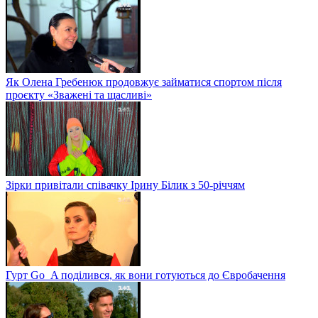
Як Олена Гребенюк продовжує займатися спортом після
проєкту «Зважені та щасливі»
Зірки привітали співачку Ірину Білик з 50-річчям
Гурт Go_A поділився, як вони готуються до Євробачення