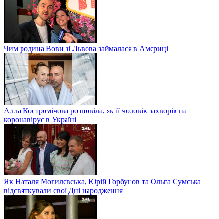
Чим родина Вови зі Львова займалася в Америці
Алла Костромічова розповіла, як її чоловік захворів на
коронавірус в Україні
Як Наталя Могилевська, Юрій Горбунов та Ольга Сумська
відсвяткували свої Дні народження