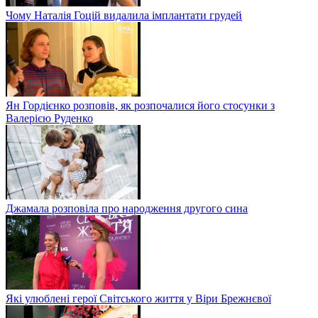
Чому Наталія Гоцій видалила імплантати грудей
Ян Гордієнко розповів, як розпочалися його стосунки з
Валерією Руденко
Джамала розповіла про народження другого сина
Які улюблені герої Світського життя у Віри Брежнєвої