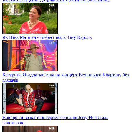
Як Ніна Матвієнко переспівала Тіну Кароль
Катерина Осадча завітала на концерт Вечірнього Кварталу без
глядачів
Навіщо співачка та інтернет-сенсація Jerry Heil стала
голомозою