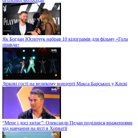
Як Богдан Юсипчук набрав 10 кілограмів для фільму «Гола
правда»
Зіркові гості на великому концерті Макса Барських у Києві
“Мене і досі хитає”: Олександр Педан поділився враженнями
від навчання на яхті в Хорватії