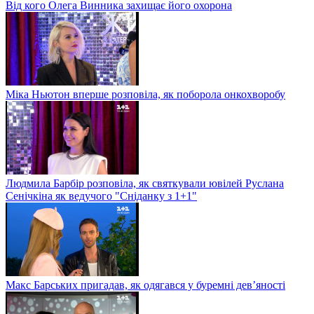
Від кого Олега Винника захищає його охорона
Міка Ньютон вперше розповіла, як поборола онкохворобу
Людмила Барбір розповіла, як святкували ювілей Руслана
Сенічкіна як ведучого "Сніданку з 1+1"
Макс Барських пригадав, як одягався у буремні дев’яності