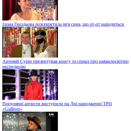
Ілона Гвоздьова розсекретила ім'я сина, що от-от народиться
Артемій Сурін презентував книгу та серіал про навколосвітню
експедицію
Популярні артисти виступили на Дні народженні ТРЦ
«Gulliver»