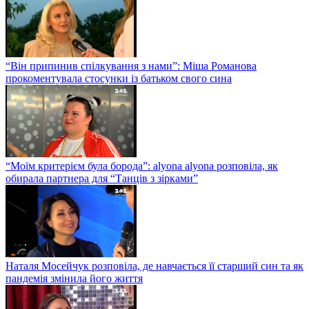
“Він припинив спілкування з нами”: Міша Романова
прокоментувала стосунки із батьком свого сина
“Моїм критерієм була борода”: alyona alyona розповіла, як
обирала партнера для “Танців з зірками”
Наталя Мосейчук розповіла, де навчається її старший син та як
пандемія змінила його життя