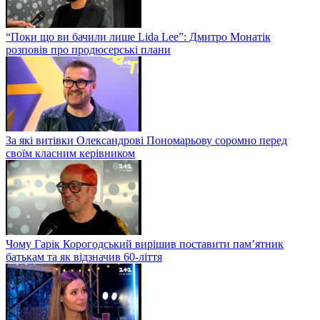
“Поки що ви бачили лише Lida Lee”: Дмитро Монатік
розповів про продюсерські плани
За які витівки Олександрові Пономарьову соромно перед
своїм класним керівником
Чому Гарік Корогодський вирішив поставити пам’ятник
батькам та як відзначив 60-ліття