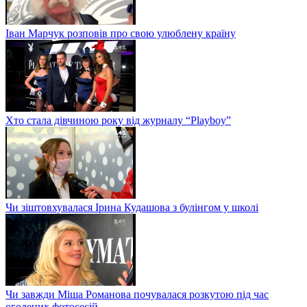
Іван Марчук розповів про свою улюблену країну
Хто стала дівчиною року від журналу “Playboy”
Чи зіштовхувалася Ірина Кудашова з булінгом у школі
Чи завжди Міша Романова почувалася розкутою під час
оголених фотосесій