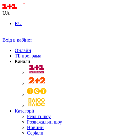
UA
RU
Вхід в кабінет
Онлайн
ТБ програма
Канали
Категорії
Реаліті-шоу
Розважальні шоу
Новини
Серіали