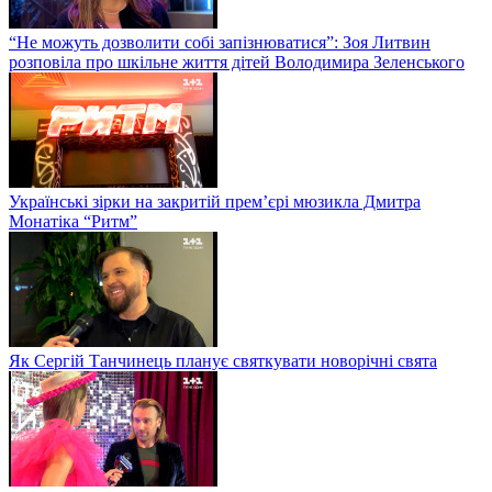
“Не можуть дозволити собі запізнюватися”: Зоя Литвин
розповіла про шкільне життя дітей Володимира Зеленського
Українські зірки на закритій прем’єрі мюзикла Дмитра
Монатіка “Ритм”
Як Сергій Танчинець планує святкувати новорічні свята