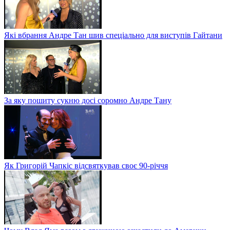
Які вбрання Андре Тан шив спеціально для виступів Гайтани
За яку пошиту сукню досі соромно Андре Тану
Як Григорій Чапкіс відсвяткував своє 90-річчя