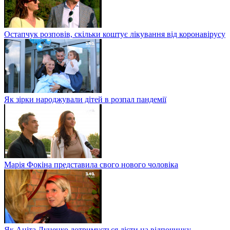
Остапчук розповів, скільки коштує лікування від коронавірусу
Як зірки народжували дітей в розпал пандемії
Марія Фокіна представила свого нового чоловіка
Як Аніта Луценко дотримується дієти на відпочинку