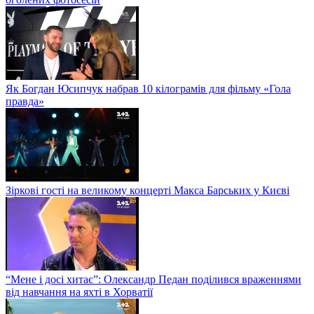
Як Богдан Юсипчук набрав 10 кілограмів для фільму «Гола
правда»
Зіркові гості на великому концерті Макса Барських у Києві
“Мене і досі хитає”: Олександр Педан поділився враженнями
від навчання на яхті в Хорватії