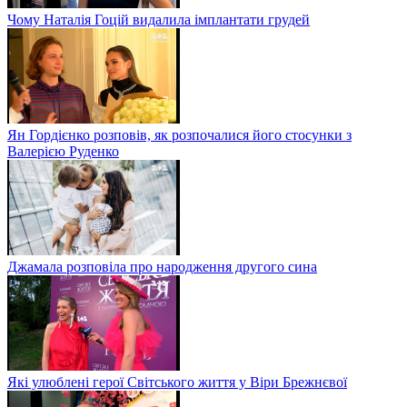
Чому Наталія Гоцій видалила імплантати грудей
Ян Гордієнко розповів, як розпочалися його стосунки з
Валерією Руденко
Джамала розповіла про народження другого сина
Які улюблені герої Світського життя у Віри Брежнєвої