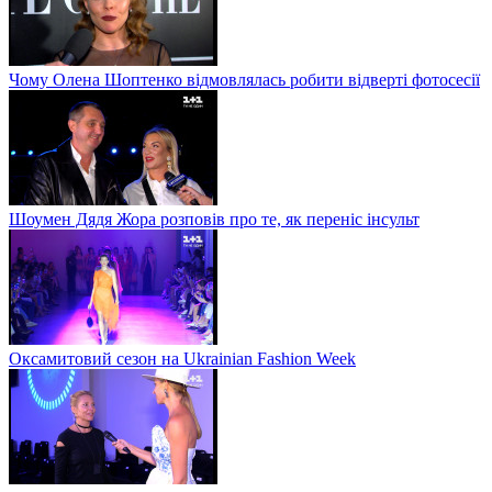
Чому Олена Шоптенко відмовлялась робити відверті фотосесії
Шоумен Дядя Жора розповів про те, як переніс інсульт
Оксамитовий сезон на Ukrainian Fashion Week