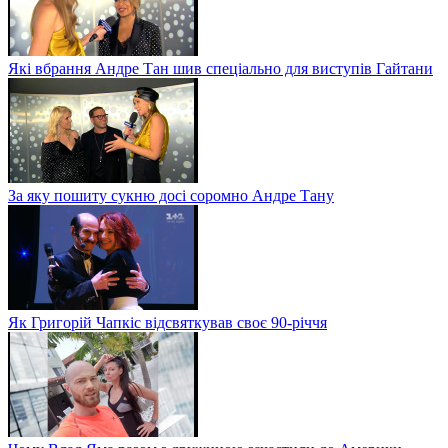
Які вбрання Андре Тан шив спеціально для виступів Гайтани
За яку пошиту сукню досі соромно Андре Тану
Як Григорій Чапкіс відсвяткував своє 90-річчя