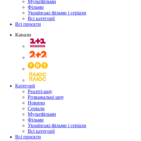
Мультфільми
Фільми
Українські фільми і серіали
Всі категорії
Всі проєкти
Канали
Категорії
Реаліті-шоу
Розважальні шоу
Новини
Серіали
Мультфільми
Фільми
Українські фільми і серіали
Всі категорії
Всі проєкти