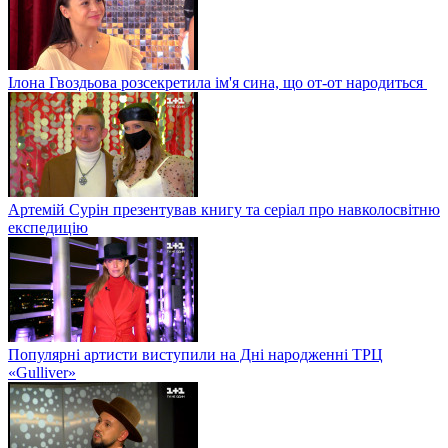
Ілона Гвоздьова розсекретила ім'я сина, що от-от народиться
Артемій Сурін презентував книгу та серіал про навколосвітню
експедицію
Популярні артисти виступили на Дні народженні ТРЦ
«Gulliver»