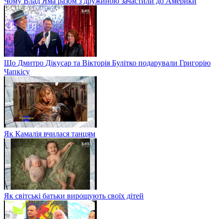
Чому Влад Яма разом з дружиною зачастили до Америки
Що Дмитро Дікусар та Вікторія Булітко подарували Григорію
Чапкісу
Як Камалія вчилася танцям
Як світські батьки вирощують своїх дітей