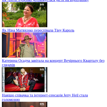
Як Ніна Матвієнко переспівала Тіну Кароль
Катерина Осадча завітала на концерт Вечірнього Кварталу без
глядачів
Навіщо співачка та інтернет-сенсація Jerry Heil стала
голомозою