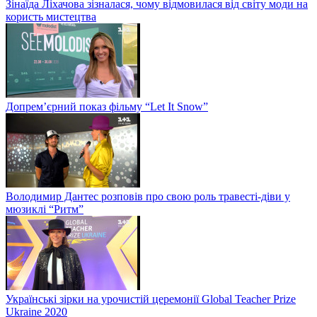
Зінаїда Ліхачова зізналася, чому відмовилася від світу моди на
користь мистецтва
Допрем’єрний показ фільму “Let It Snow”
Володимир Дантес розповів про свою роль травесті-діви у
мюзиклі “Ритм”
Українські зірки на урочистій церемонії Global Teacher Prize
Ukraine 2020