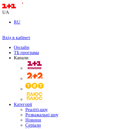
UA
RU
Вхід в кабінет
Онлайн
ТБ програма
Канали
Категорії
Реаліті-шоу
Розважальні шоу
Новини
Серіали