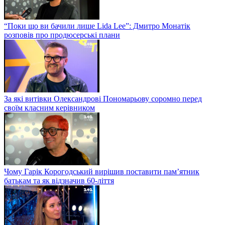
“Поки що ви бачили лише Lida Lee”: Дмитро Монатік
розповів про продюсерські плани
За які витівки Олександрові Пономарьову соромно перед
своїм класним керівником
Чому Гарік Корогодський вирішив поставити пам’ятник
батькам та як відзначив 60-ліття