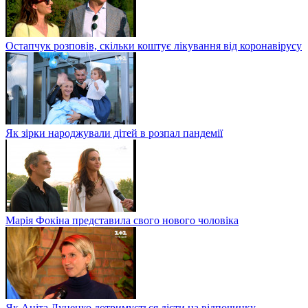
Остапчук розповів, скільки коштує лікування від коронавірусу
Як зірки народжували дітей в розпал пандемії
Марія Фокіна представила свого нового чоловіка
Як Аніта Луценко дотримується дієти на відпочинку