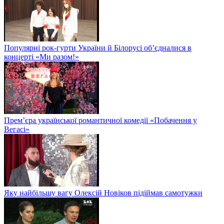
Популярні рок-гурти України й Білорусі об’єдналися в
концерті «Ми разом!»
Прем’єра української романтичної комедії «Побачення у
Вегасі»
Яку найбільшу вагу Олексій Новіков підіймав самотужки