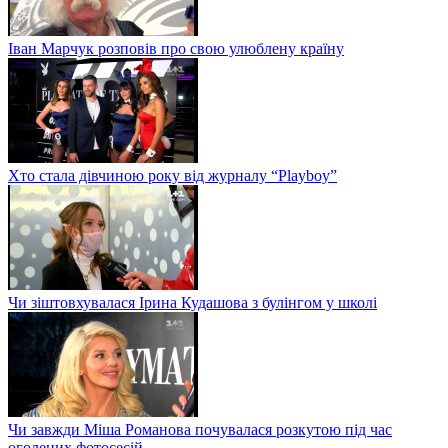
Іван Марчук розповів про свою улюблену країну
Хто стала дівчиною року від журналу “Playboy”
Чи зіштовхувалася Ірина Кудашова з булінгом у школі
Чи завжди Міша Романова почувалася розкутою під час
оголених фотосесій