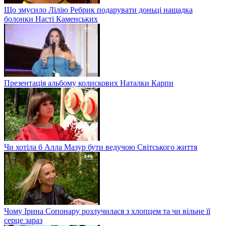
Що змусило Лілію Ребрик подарувати доньці нащадка
болонки Насті Каменських
Презентація альбому колискових Наталки Карпи
Чи хотіла б Алла Мазур бути ведучою Світського життя
Чому Ірина Сопонару розлучилася з хлопцем та чи вільне її
серце зараз