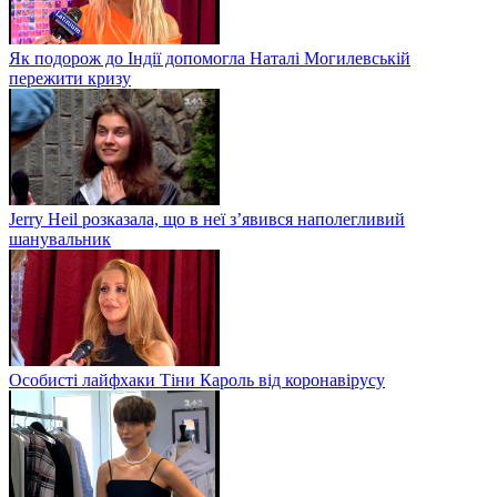
Як подорож до Індії допомогла Наталі Могилевській
пережити кризу
Jerry Heil розказала, що в неї з’явився наполегливий
шанувальник
Особисті лайфхаки Тіни Кароль від коронавірусу