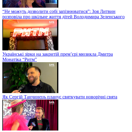
“Не можуть дозволити собі запізнюватися”: Зоя Литвин
розповіла про шкільне життя дітей Володимира Зеленського
Українські зірки на закритій прем’єрі мюзикла Дмитра
Монатіка “Ритм”
Як Сергій Танчинець планує святкувати новорічні свята