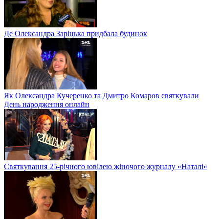
Де Олександра Заріцька придбала будинок
Як Олександра Кучеренко та Дмитро Комаров святкували
День народження онлайн
Святкування 25-річного ювілею жіночого журналу «Наталі»