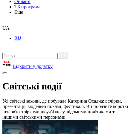
Онлайн
ТБ програма
Еще
UA
RU
Відкрити у додатку
Світські події
Усі світські заходи, де побувала Катерина Осадча: вечірки,
презентації, модельні покази, фестивалі. Ви побачите короткі
інтерв'ю з зірками шоу-бізнесу, відомими політиками та
іншими світськими персонами