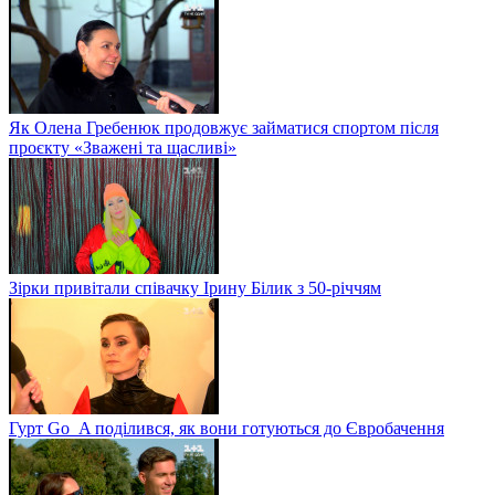
Як Олена Гребенюк продовжує займатися спортом після
проєкту «Зважені та щасливі»
Зірки привітали співачку Ірину Білик з 50-річчям
Гурт Go_A поділився, як вони готуються до Євробачення