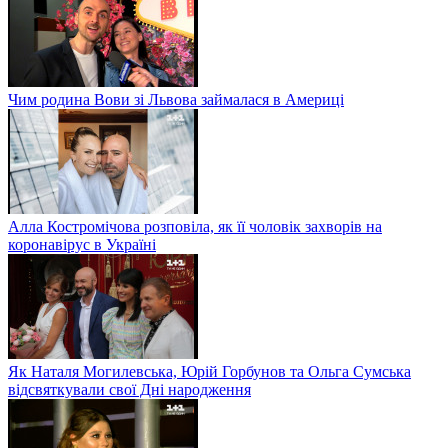
Чим родина Вови зі Львова займалася в Америці
Алла Костромічова розповіла, як її чоловік захворів на
коронавірус в Україні
Як Наталя Могилевська, Юрій Горбунов та Ольга Сумська
відсвяткували свої Дні народження