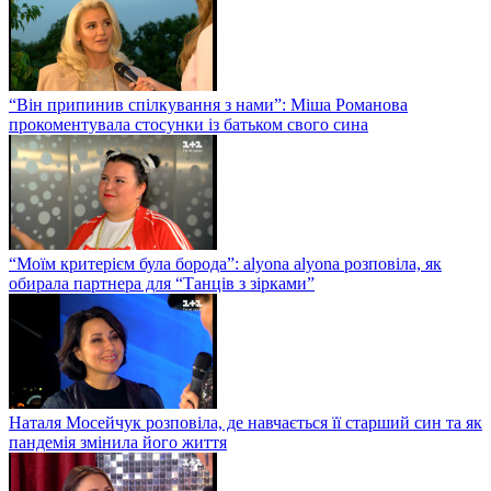
“Він припинив спілкування з нами”: Міша Романова
прокоментувала стосунки із батьком свого сина
“Моїм критерієм була борода”: alyona alyona розповіла, як
обирала партнера для “Танців з зірками”
Наталя Мосейчук розповіла, де навчається її старший син та як
пандемія змінила його життя