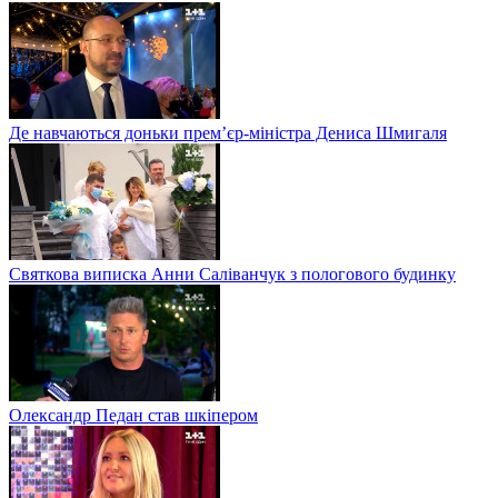
Де навчаються доньки прем’єр-міністра Дениса Шмигаля
Святкова виписка Анни Саліванчук з пологового будинку
Олександр Педан став шкіпером