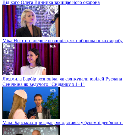
Від кого Олега Винника захищає його охорона
Міка Ньютон вперше розповіла, як поборола онкохворобу
Людмила Барбір розповіла, як святкували ювілей Руслана
Сенічкіна як ведучого "Сніданку з 1+1"
Макс Барських пригадав, як одягався у буремні дев’яності