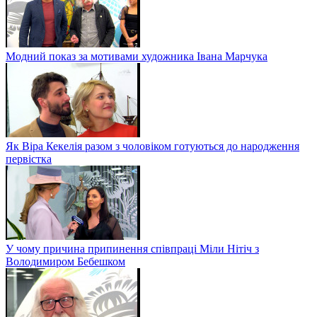
Модний показ за мотивами художника Івана Марчука
Як Віра Кекелія разом з чоловіком готуються до народження
первістка
У чому причина припинення співпраці Міли Нітіч з
Володимиром Бебешком