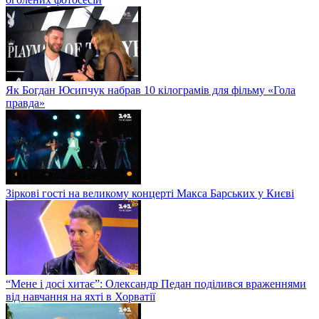
Як Богдан Юсипчук набрав 10 кілограмів для фільму «Гола
правда»
Зіркові гості на великому концерті Макса Барських у Києві
“Мене і досі хитає”: Олександр Педан поділився враженнями
від навчання на яхті в Хорватії