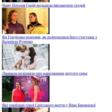
Чому Наталія Гоцій видалила імплантати грудей
Ян Гордієнко розповів, як розпочалися його стосунки з
Валерією Руденко
Джамала розповіла про народження другого сина
Які улюблені герої Світського життя у Віри Брежнєвої