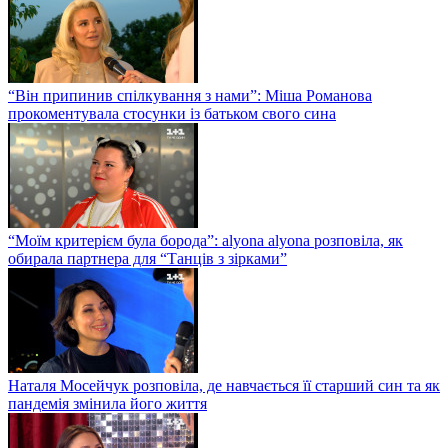
“Він припинив спілкування з нами”: Міша Романова
прокоментувала стосунки із батьком свого сина
“Моїм критерієм була борода”: alyona alyona розповіла, як
обирала партнера для “Танців з зірками”
Наталя Мосейчук розповіла, де навчається її старший син та як
пандемія змінила його життя