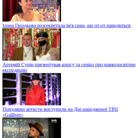
Ілона Гвоздьова розсекретила ім'я сина, що от-от народиться
Артемій Сурін презентував книгу та серіал про навколосвітню
експедицію
Популярні артисти виступили на Дні народженні ТРЦ
«Gulliver»