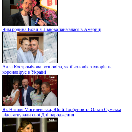
Чим родина Вови зі Львова займалася в Америці
Алла Костромічова розповіла, як її чоловік захворів на
коронавірус в Україні
Як Наталя Могилевська, Юрій Горбунов та Ольга Сумська
відсвяткували свої Дні народження