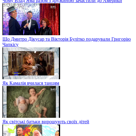
Чому Влад Яма разом з дружиною зачастили до Америки
Що Дмитро Дікусар та Вікторія Булітко подарували Григорію
Чапкісу
Як Камалія вчилася танцям
Як світські батьки вирощують своїх дітей