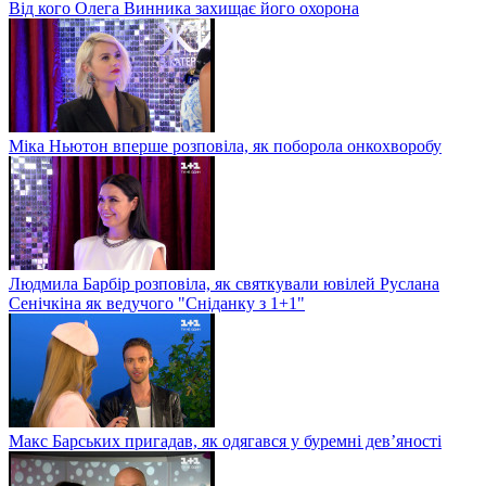
Від кого Олега Винника захищає його охорона
Міка Ньютон вперше розповіла, як поборола онкохворобу
Людмила Барбір розповіла, як святкували ювілей Руслана
Сенічкіна як ведучого "Сніданку з 1+1"
Макс Барських пригадав, як одягався у буремні дев’яності