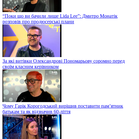
“Поки що ви бачили лише Lida Lee”: Дмитро Монатік
розповів про продюсерські плани
За які витівки Олександрові Пономарьову соромно перед
своїм класним керівником
Чому Гарік Корогодський вирішив поставити пам’ятник
батькам та як відзначив 60-ліття