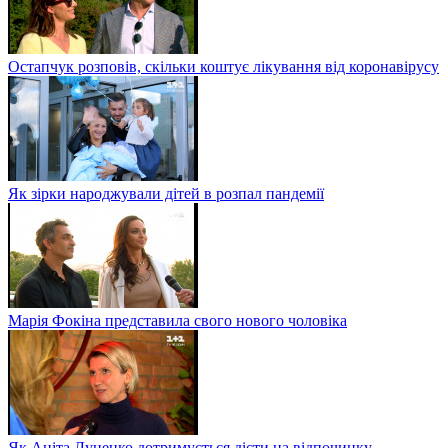
Остапчук розповів, скільки коштує лікування від коронавірусу
Як зірки народжували дітей в розпал пандемії
Марія Фокіна представила свого нового чоловіка
Як Аніта Луценко дотримується дієти на відпочинку