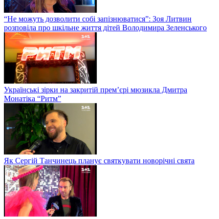
“Не можуть дозволити собі запізнюватися”: Зоя Литвин
розповіла про шкільне життя дітей Володимира Зеленського
Українські зірки на закритій прем’єрі мюзикла Дмитра
Монатіка “Ритм”
Як Сергій Танчинець планує святкувати новорічні свята