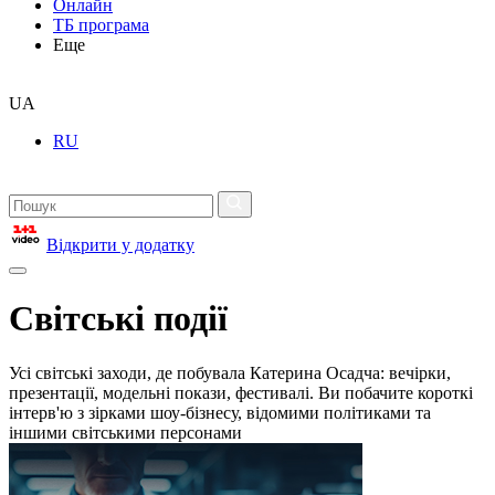
Онлайн
ТБ програма
Еще
UA
RU
Відкрити у додатку
Світські події
Усі світські заходи, де побувала Катерина Осадча: вечірки,
презентації, модельні покази, фестивалі. Ви побачите короткі
інтерв'ю з зірками шоу-бізнесу, відомими політиками та
іншими світськими персонами