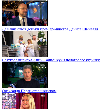
Де навчаються доньки прем’єр-міністра Дениса Шмигаля
Святкова виписка Анни Саліванчук з пологового будинку
Олександр Педан став шкіпером