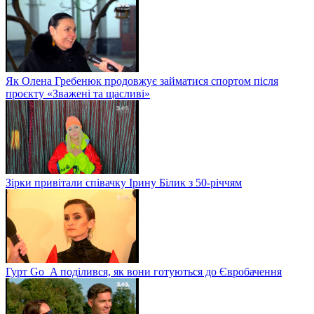
Як Олена Гребенюк продовжує займатися спортом після
проєкту «Зважені та щасливі»
Зірки привітали співачку Ірину Білик з 50-річчям
Гурт Go_A поділився, як вони готуються до Євробачення