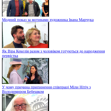
Модний показ за мотивами художника Івана Марчука
Як Віра Кекелія разом з чоловіком готуються до народження
первістка
У чому причина припинення співпраці Міли Нітіч з
Володимиром Бебешком