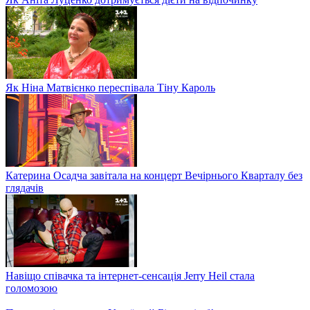
Як Ніна Матвієнко переспівала Тіну Кароль
Катерина Осадча завітала на концерт Вечірнього Кварталу без
глядачів
Навіщо співачка та інтернет-сенсація Jerry Heil стала
голомозою