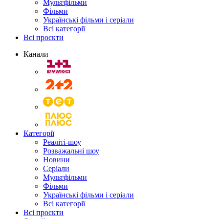
Мультфільми
Фільми
Українські фільми і серіали
Всі категорії
Всі проєкти
Канали
Категорії
Реаліті-шоу
Розважальні шоу
Новини
Серіали
Мультфільми
Фільми
Українські фільми і серіали
Всі категорії
Всі проєкти