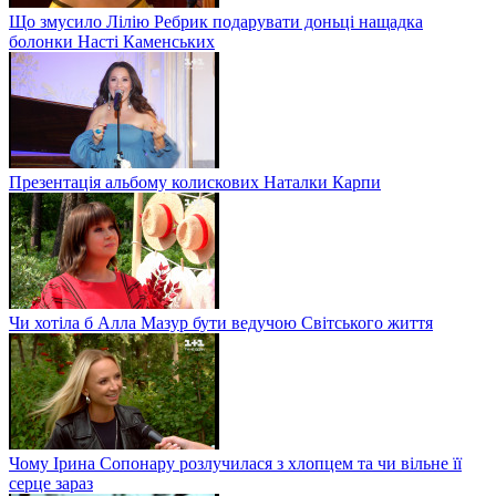
Що змусило Лілію Ребрик подарувати доньці нащадка
болонки Насті Каменських
Презентація альбому колискових Наталки Карпи
Чи хотіла б Алла Мазур бути ведучою Світського життя
Чому Ірина Сопонару розлучилася з хлопцем та чи вільне її
серце зараз