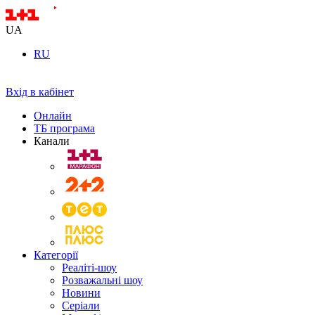
UA
RU
Вхід в кабінет
Онлайн
ТБ програма
Канали
Категорії
Реаліті-шоу
Розважальні шоу
Новини
Серіали