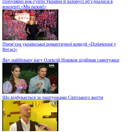
Популярні рок-гурти України й Білорусі об’єдналися в
концерті «Ми разом!»
Прем’єра української романтичної комедії «Побачення у
Вегасі»
Яку найбільшу вагу Олексій Новіков підіймав самотужки