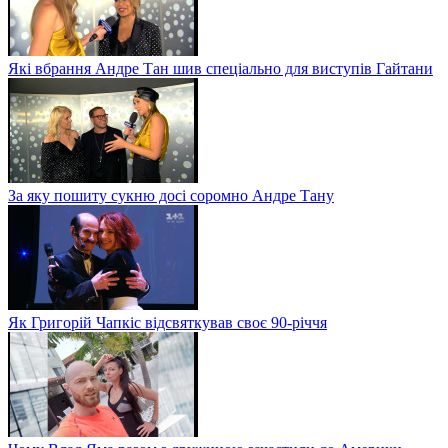
Які вбрання Андре Тан шив спеціально для виступів Гайтани
За яку пошиту сукню досі соромно Андре Тану
Як Григорій Чапкіс відсвяткував своє 90-річчя