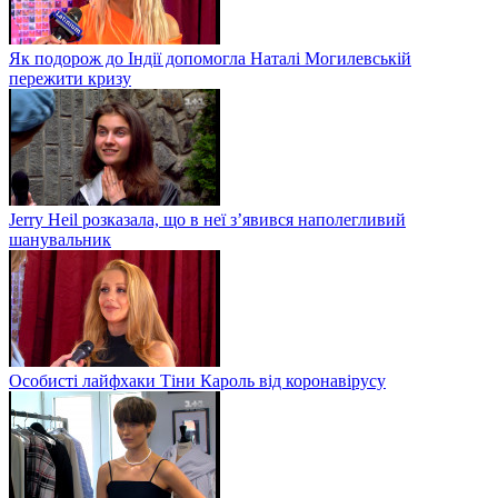
Як подорож до Індії допомогла Наталі Могилевській
пережити кризу
Jerry Heil розказала, що в неї з’явився наполегливий
шанувальник
Особисті лайфхаки Тіни Кароль від коронавірусу