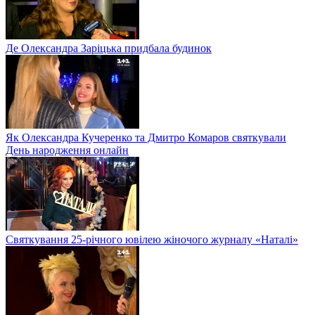
Де Олександра Заріцька придбала будинок
Як Олександра Кучеренко та Дмитро Комаров святкували
День народження онлайн
Святкування 25-річного ювілею жіночого журналу «Наталі»