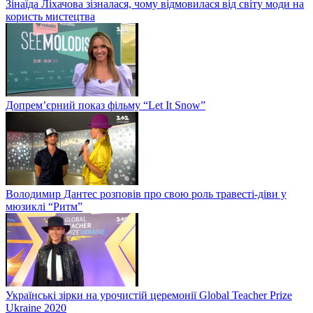
Зінаїда Ліхачова зізналася, чому відмовилася від світу моди на
користь мистецтва
Допрем’єрний показ фільму “Let It Snow”
Володимир Дантес розповів про свою роль травесті-діви у
мюзиклі “Ритм”
Українські зірки на урочистій церемонії Global Teacher Prize
Ukraine 2020