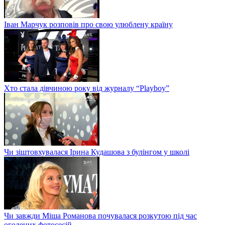
Іван Марчук розповів про свою улюблену країну
Хто стала дівчиною року від журналу “Playboy”
Чи зіштовхувалася Ірина Кудашова з булінгом у школі
Чи завжди Міша Романова почувалася розкутою під час
оголених фотосесій