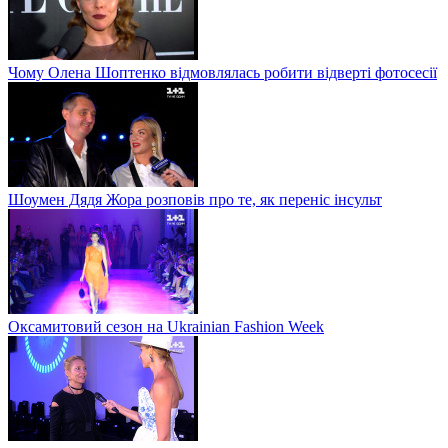
Чому Олена Шоптенко відмовлялась робити відверті фотосесії
Шоумен Дядя Жора розповів про те, як переніс інсульт
Оксамитовий сезон на Ukrainian Fashion Week