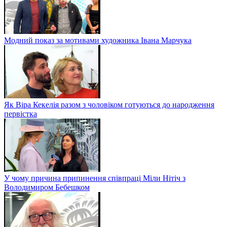
Модний показ за мотивами художника Івана Марчука
Як Віра Кекелія разом з чоловіком готуються до народження
первістка
У чому причина припинення співпраці Міли Нітіч з
Володимиром Бебешком