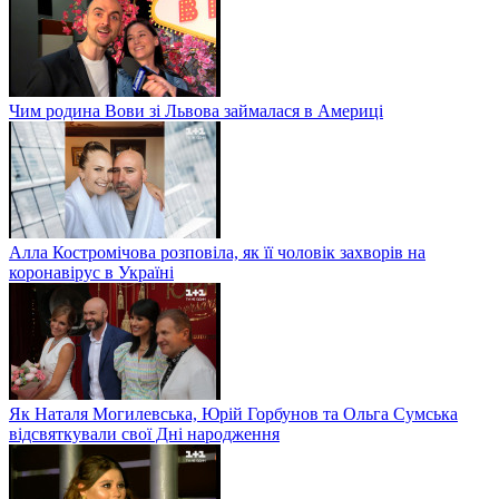
Чим родина Вови зі Львова займалася в Америці
Алла Костромічова розповіла, як її чоловік захворів на
коронавірус в Україні
Як Наталя Могилевська, Юрій Горбунов та Ольга Сумська
відсвяткували свої Дні народження