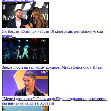
Як Богдан Юсипчук набрав 10 кілограмів для фільму «Гола
правда»
Зіркові гості на великому концерті Макса Барських у Києві
“Мене і досі хитає”: Олександр Педан поділився враженнями
від навчання на яхті в Хорватії