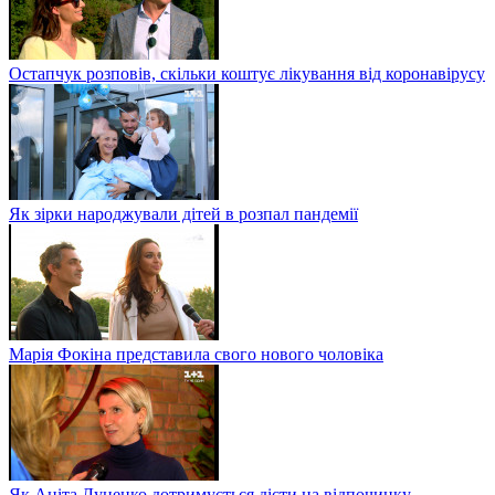
Остапчук розповів, скільки коштує лікування від коронавірусу
Як зірки народжували дітей в розпал пандемії
Марія Фокіна представила свого нового чоловіка
Як Аніта Луценко дотримується дієти на відпочинку