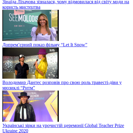
Зінаїда Ліхачова зізналася, чому відмовилася від світу моди на
користь мистецтва
Допрем’єрний показ фільму “Let It Snow”
Володимир Дантес розповів про свою роль травесті-діви у
мюзиклі “Ритм”
Українські зірки на урочистій церемонії Global Teacher Prize
Ukraine 2020