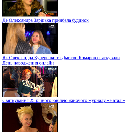
Де Олександра Заріцька придбала будинок
Як Олександра Кучеренко та Дмитро Комаров святкували
День народження онлайн
Святкування 25-річного ювілею жіночого журналу «Наталі»