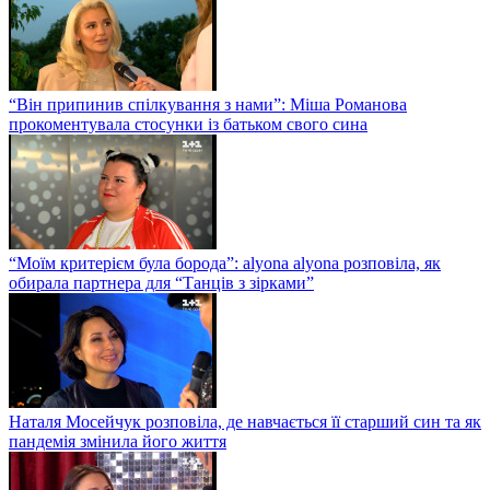
“Він припинив спілкування з нами”: Міша Романова
прокоментувала стосунки із батьком свого сина
“Моїм критерієм була борода”: alyona alyona розповіла, як
обирала партнера для “Танців з зірками”
Наталя Мосейчук розповіла, де навчається її старший син та як
пандемія змінила його життя