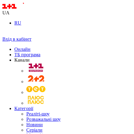
UA
RU
Вхід в кабінет
Онлайн
ТБ програма
Канали
Категорії
Реаліті-шоу
Розважальні шоу
Новини
Серіали