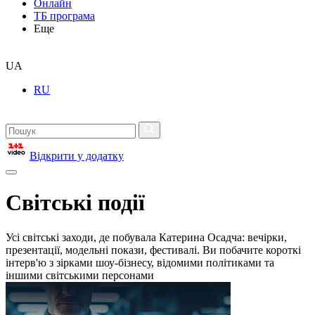
Онлайн
ТБ програма
Еще
UA
RU
Відкрити у додатку
Світські події
Усі світські заходи, де побувала Катерина Осадча: вечірки,
презентації, модельні покази, фестивалі. Ви побачите короткі
інтерв'ю з зірками шоу-бізнесу, відомими політиками та
іншими світськими персонами