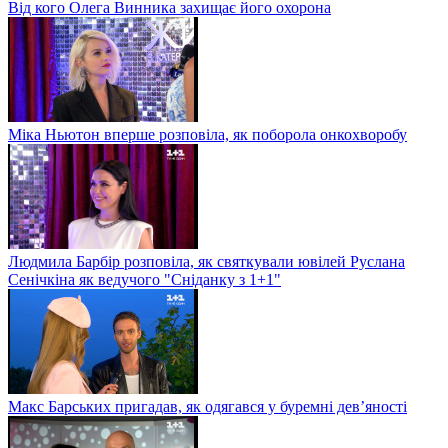
Від кого Олега Винника захищає його охорона
Міка Ньютон вперше розповіла, як поборола онкохворобу
Людмила Барбір розповіла, як святкували ювілей Руслана
Сенічкіна як ведучого "Сніданку з 1+1"
Макс Барських пригадав, як одягався у буремні дев’яності