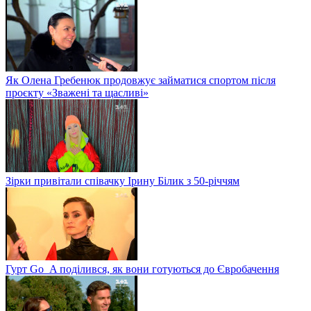
Як Олена Гребенюк продовжує займатися спортом після
проєкту «Зважені та щасливі»
Зірки привітали співачку Ірину Білик з 50-річчям
Гурт Go_A поділився, як вони готуються до Євробачення