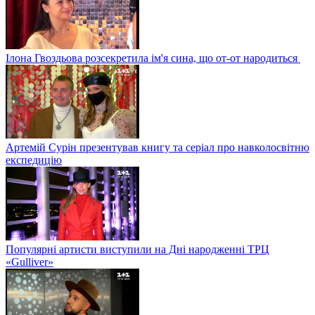
Ілона Гвоздьова розсекретила ім'я сина, що от-от народиться
Артемій Сурін презентував книгу та серіал про навколосвітню
експедицію
Популярні артисти виступили на Дні народженні ТРЦ
«Gulliver»