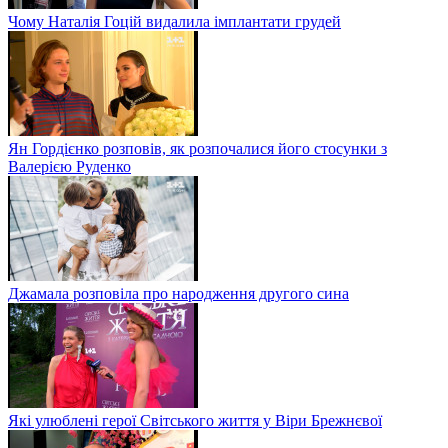
Чому Наталія Гоцій видалила імплантати грудей
Ян Гордієнко розповів, як розпочалися його стосунки з
Валерією Руденко
Джамала розповіла про народження другого сина
Які улюблені герої Світського життя у Віри Брежнєвої