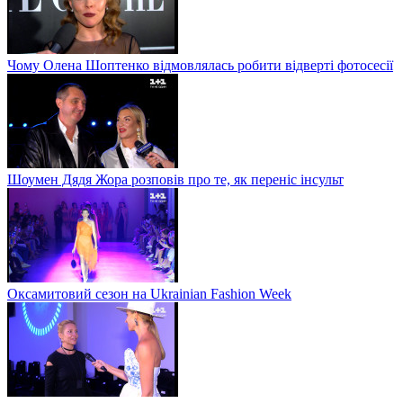
Чому Олена Шоптенко відмовлялась робити відверті фотосесії
Шоумен Дядя Жора розповів про те, як переніс інсульт
Оксамитовий сезон на Ukrainian Fashion Week