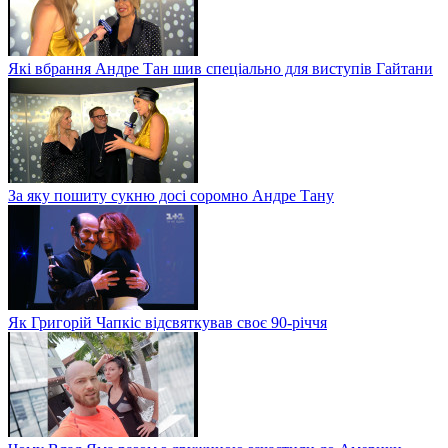
Які вбрання Андре Тан шив спеціально для виступів Гайтани
За яку пошиту сукню досі соромно Андре Тану
Як Григорій Чапкіс відсвяткував своє 90-річчя