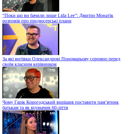
“Поки що ви бачили лише Lida Lee”: Дмитро Монатік
розповів про продюсерські плани
За які витівки Олександрові Пономарьову соромно перед
своїм класним керівником
Чому Гарік Корогодський вирішив поставити пам’ятник
батькам та як відзначив 60-ліття