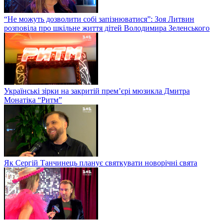
“Не можуть дозволити собі запізнюватися”: Зоя Литвин
розповіла про шкільне життя дітей Володимира Зеленського
Українські зірки на закритій прем’єрі мюзикла Дмитра
Монатіка “Ритм”
Як Сергій Танчинець планує святкувати новорічні свята