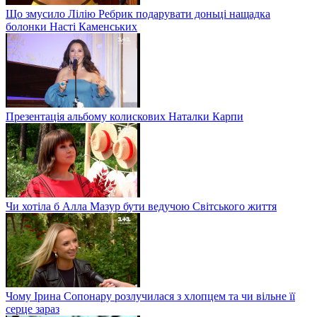
Що змусило Лілію Ребрик подарувати доньці нащадка
болонки Насті Каменських
Презентація альбому колискових Наталки Карпи
Чи хотіла б Алла Мазур бути ведучою Світського життя
Чому Ірина Сопонару розлучилася з хлопцем та чи вільне її
серце зараз