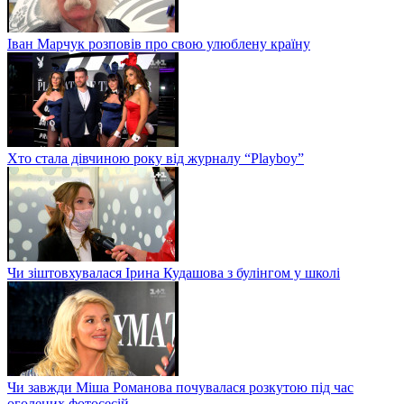
Іван Марчук розповів про свою улюблену країну
Хто стала дівчиною року від журналу “Playboy”
Чи зіштовхувалася Ірина Кудашова з булінгом у школі
Чи завжди Міша Романова почувалася розкутою під час
оголених фотосесій