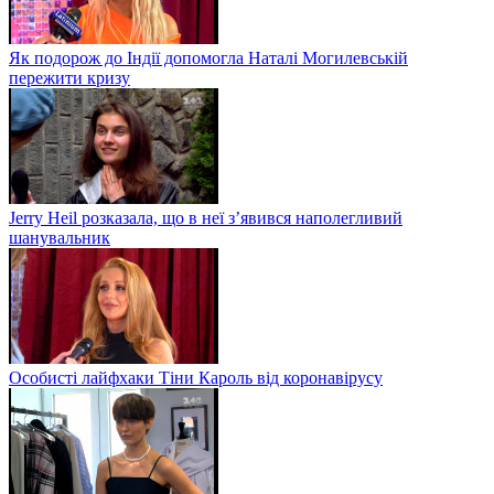
Як подорож до Індії допомогла Наталі Могилевській
пережити кризу
Jerry Heil розказала, що в неї з’явився наполегливий
шанувальник
Особисті лайфхаки Тіни Кароль від коронавірусу