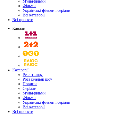
Мультфільми
Фільми
Українські фільми і серіали
Всі категорії
Всі проєкти
Канали
Категорії
Реаліті-шоу
Розважальні шоу
Новини
Серіали
Мультфільми
Фільми
Українські фільми і серіали
Всі категорії
Всі проєкти