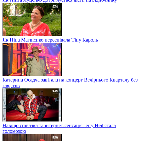
Як Ніна Матвієнко переспівала Тіну Кароль
Катерина Осадча завітала на концерт Вечірнього Кварталу без
глядачів
Навіщо співачка та інтернет-сенсація Jerry Heil стала
голомозою