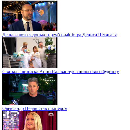
Де навчаються доньки прем’єр-міністра Дениса Шмигаля
Святкова виписка Анни Саліванчук з пологового будинку
Олександр Педан став шкіпером