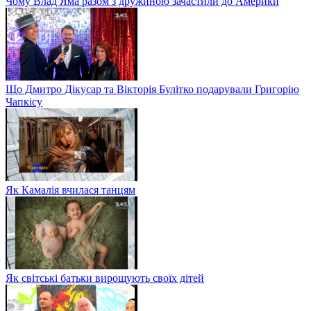
Чому Влад Яма разом з дружиною зачастили до Америки
Що Дмитро Дікусар та Вікторія Булітко подарували Григорію
Чапкісу
Як Камалія вчилася танцям
Як світські батьки вирощують своїх дітей