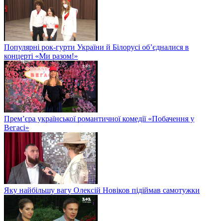
Популярні рок-гурти України й Білорусі об’єдналися в
концерті «Ми разом!»
Прем’єра української романтичної комедії «Побачення у
Вегасі»
Яку найбільшу вагу Олексій Новіков підіймав самотужки