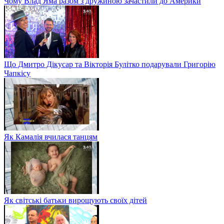
Чому Влад Яма разом з дружиною зачастили до Америки
Що Дмитро Дікусар та Вікторія Булітко подарували Григорію
Чапкісу
Як Камалія вчилася танцям
Як світські батьки вирощують своїх дітей