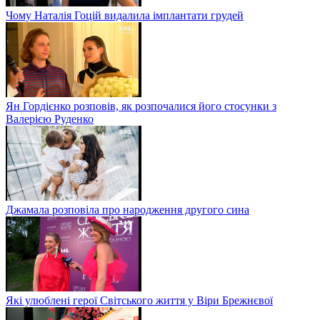
Чому Наталія Гоцій видалила імплантати грудей
Ян Гордієнко розповів, як розпочалися його стосунки з
Валерією Руденко
Джамала розповіла про народження другого сина
Які улюблені герої Світського життя у Віри Брежнєвої