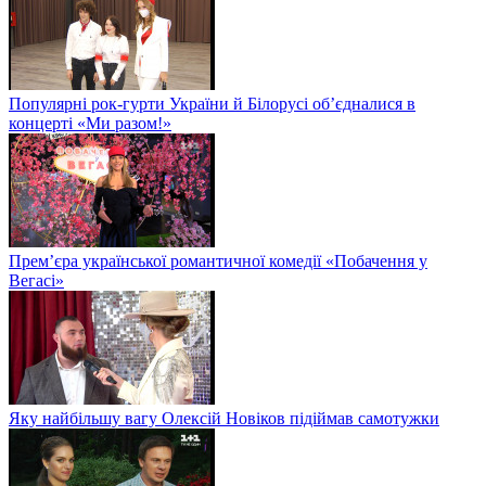
Популярні рок-гурти України й Білорусі об’єдналися в
концерті «Ми разом!»
Прем’єра української романтичної комедії «Побачення у
Вегасі»
Яку найбільшу вагу Олексій Новіков підіймав самотужки