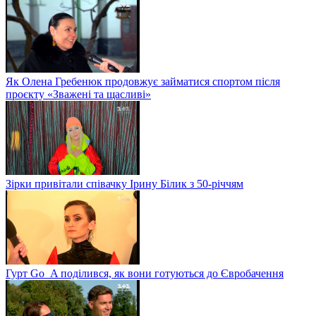
Як Олена Гребенюк продовжує займатися спортом після
проєкту «Зважені та щасливі»
Зірки привітали співачку Ірину Білик з 50-річчям
Гурт Go_A поділився, як вони готуються до Євробачення