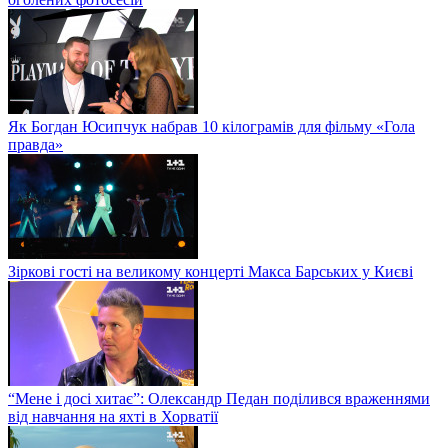
Як Богдан Юсипчук набрав 10 кілограмів для фільму «Гола
правда»
Зіркові гості на великому концерті Макса Барських у Києві
“Мене і досі хитає”: Олександр Педан поділився враженнями
від навчання на яхті в Хорватії