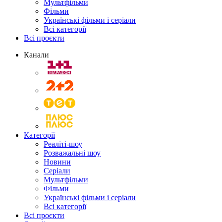
Мультфільми
Фільми
Українські фільми і серіали
Всі категорії
Всі проєкти
Канали
Категорії
Реаліті-шоу
Розважальні шоу
Новини
Серіали
Мультфільми
Фільми
Українські фільми і серіали
Всі категорії
Всі проєкти