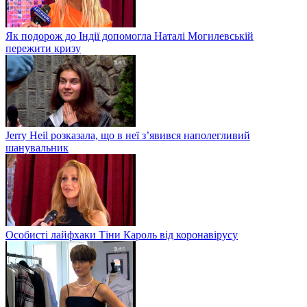
Як подорож до Індії допомогла Наталі Могилевській
пережити кризу
Jerry Heil розказала, що в неї з’явився наполегливий
шанувальник
Особисті лайфхаки Тіни Кароль від коронавірусу