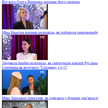
Від кого Олега Винника захищає його охорона
Міка Ньютон вперше розповіла, як поборола онкохворобу
Людмила Барбір розповіла, як святкували ювілей Руслана
Сенічкіна як ведучого "Сніданку з 1+1"
Макс Барських пригадав, як одягався у буремні дев’яності