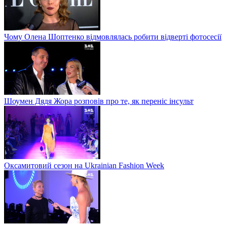
Чому Олена Шоптенко відмовлялась робити відверті фотосесії
Шоумен Дядя Жора розповів про те, як переніс інсульт
Оксамитовий сезон на Ukrainian Fashion Week