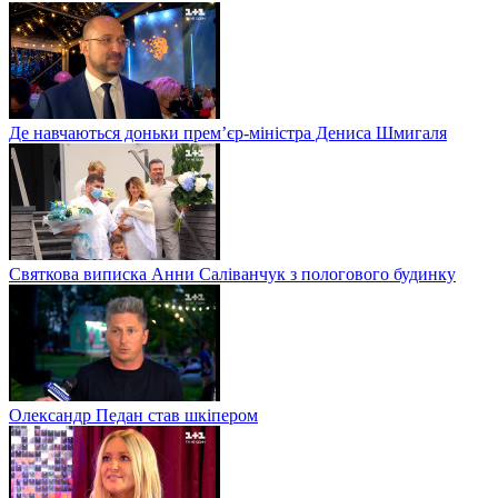
Де навчаються доньки прем’єр-міністра Дениса Шмигаля
Святкова виписка Анни Саліванчук з пологового будинку
Олександр Педан став шкіпером