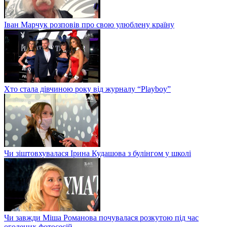
Іван Марчук розповів про свою улюблену країну
Хто стала дівчиною року від журналу “Playboy”
Чи зіштовхувалася Ірина Кудашова з булінгом у школі
Чи завжди Міша Романова почувалася розкутою під час
оголених фотосесій