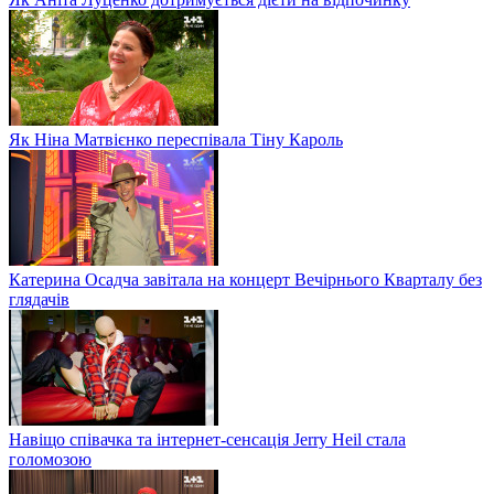
Як Ніна Матвієнко переспівала Тіну Кароль
Катерина Осадча завітала на концерт Вечірнього Кварталу без
глядачів
Навіщо співачка та інтернет-сенсація Jerry Heil стала
голомозою