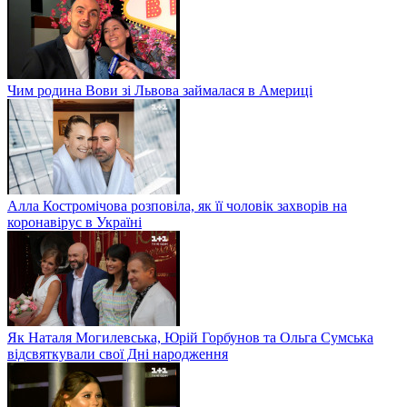
Чим родина Вови зі Львова займалася в Америці
Алла Костромічова розповіла, як її чоловік захворів на
коронавірус в Україні
Як Наталя Могилевська, Юрій Горбунов та Ольга Сумська
відсвяткували свої Дні народження