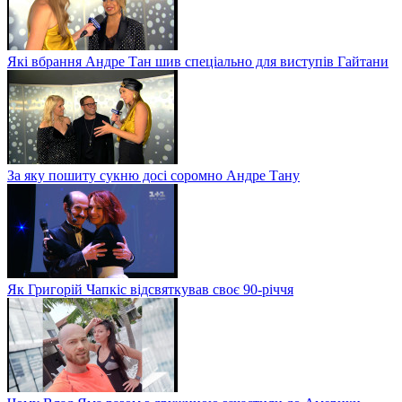
Які вбрання Андре Тан шив спеціально для виступів Гайтани
За яку пошиту сукню досі соромно Андре Тану
Як Григорій Чапкіс відсвяткував своє 90-річчя