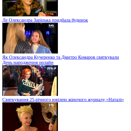
Де Олександра Заріцька придбала будинок
Як Олександра Кучеренко та Дмитро Комаров святкували
День народження онлайн
Святкування 25-річного ювілею жіночого журналу «Наталі»