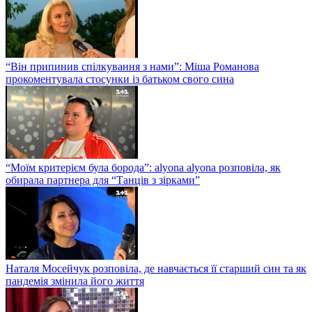
“Він припинив спілкування з нами”: Міша Романова
прокоментувала стосунки із батьком свого сина
“Моїм критерієм була борода”: alyona alyona розповіла, як
обирала партнера для “Танців з зірками”
Наталя Мосейчук розповіла, де навчається її старший син та як
пандемія змінила його життя