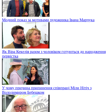
Модний показ за мотивами художника Івана Марчука
Як Віра Кекелія разом з чоловіком готуються до народження
первістка
У чому причина припинення співпраці Міли Нітіч з
Володимиром Бебешком