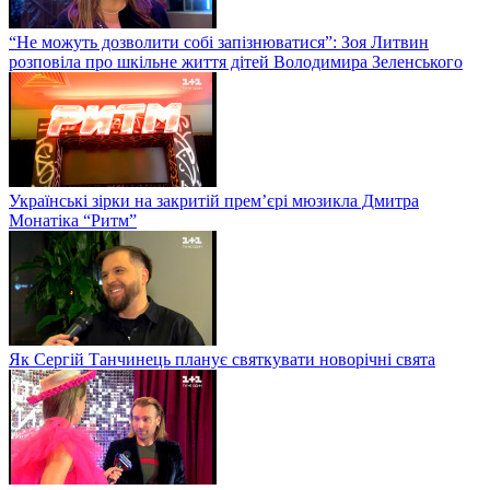
“Не можуть дозволити собі запізнюватися”: Зоя Литвин
розповіла про шкільне життя дітей Володимира Зеленського
Українські зірки на закритій прем’єрі мюзикла Дмитра
Монатіка “Ритм”
Як Сергій Танчинець планує святкувати новорічні свята