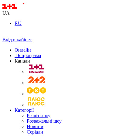
UA
RU
Вхід в кабінет
Онлайн
ТБ програма
Канали
Категорії
Реаліті-шоу
Розважальні шоу
Новини
Серіали