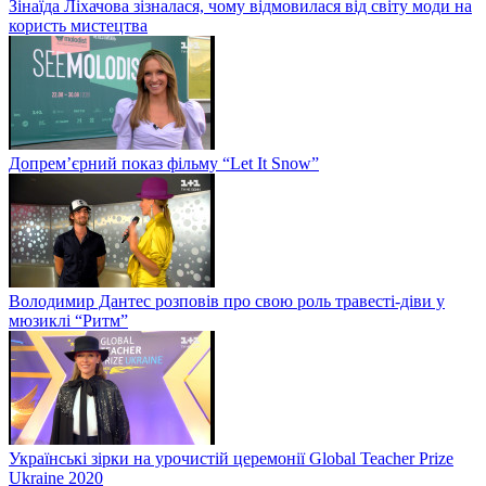
Зінаїда Ліхачова зізналася, чому відмовилася від світу моди на
користь мистецтва
Допрем’єрний показ фільму “Let It Snow”
Володимир Дантес розповів про свою роль травесті-діви у
мюзиклі “Ритм”
Українські зірки на урочистій церемонії Global Teacher Prize
Ukraine 2020