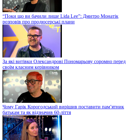
“Поки що ви бачили лише Lida Lee”: Дмитро Монатік
розповів про продюсерські плани
За які витівки Олександрові Пономарьову соромно перед
своїм класним керівником
Чому Гарік Корогодський вирішив поставити пам’ятник
батькам та як відзначив 60-ліття