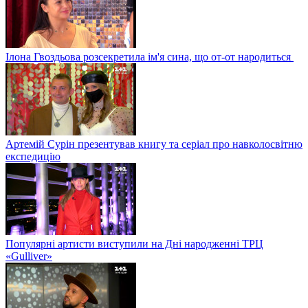
Ілона Гвоздьова розсекретила ім'я сина, що от-от народиться
Артемій Сурін презентував книгу та серіал про навколосвітню
експедицію
Популярні артисти виступили на Дні народженні ТРЦ
«Gulliver»