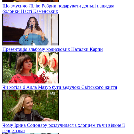
Що змусило Лілію Ребрик подарувати доньці нащадка
болонки Насті Каменських
Презентація альбому колискових Наталки Карпи
Чи хотіла б Алла Мазур бути ведучою Світського життя
Чому Ірина Сопонару розлучилася з хлопцем та чи вільне її
серце зараз