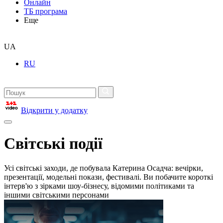
Онлайн
ТБ програма
Еще
UA
RU
Відкрити у додатку
Світські події
Усі світські заходи, де побувала Катерина Осадча: вечірки,
презентації, модельні покази, фестивалі. Ви побачите короткі
інтерв'ю з зірками шоу-бізнесу, відомими політиками та
іншими світськими персонами