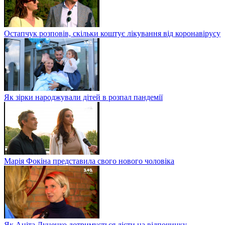
Остапчук розповів, скільки коштує лікування від коронавірусу
Як зірки народжували дітей в розпал пандемії
Марія Фокіна представила свого нового чоловіка
Як Аніта Луценко дотримується дієти на відпочинку