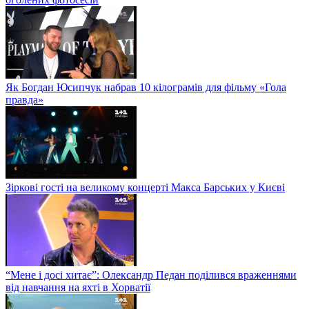
Як Богдан Юсипчук набрав 10 кілограмів для фільму «Гола
правда»
Зіркові гості на великому концерті Макса Барських у Києві
“Мене і досі хитає”: Олександр Педан поділився враженнями
від навчання на яхті в Хорватії