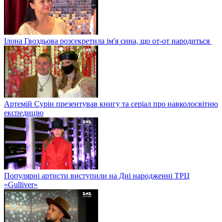
Ілона Гвоздьова розсекретила ім'я сина, що от-от народиться
Артемій Сурін презентував книгу та серіал про навколосвітню
експедицію
Популярні артисти виступили на Дні народженні ТРЦ
«Gulliver»