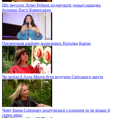
Що змусило Лілію Ребрик подарувати доньці нащадка
болонки Насті Каменських
Презентація альбому колискових Наталки Карпи
Чи хотіла б Алла Мазур бути ведучою Світського життя
Чому Ірина Сопонару розлучилася з хлопцем та чи вільне її
серце зараз