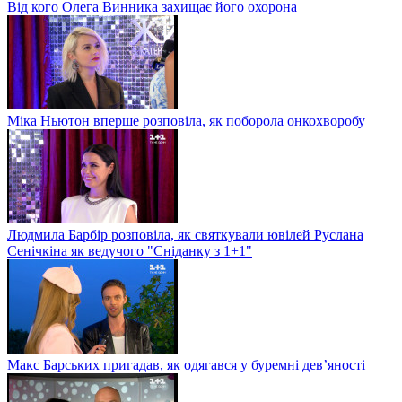
Від кого Олега Винника захищає його охорона
Міка Ньютон вперше розповіла, як поборола онкохворобу
Людмила Барбір розповіла, як святкували ювілей Руслана
Сенічкіна як ведучого "Сніданку з 1+1"
Макс Барських пригадав, як одягався у буремні дев’яності