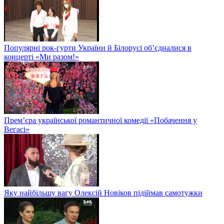
Популярні рок-гурти України й Білорусі об’єдналися в
концерті «Ми разом!»
Прем’єра української романтичної комедії «Побачення у
Вегасі»
Яку найбільшу вагу Олексій Новіков підіймав самотужки