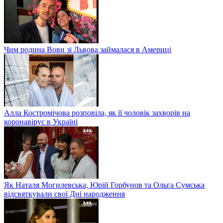
Чим родина Вови зі Львова займалася в Америці
Алла Костромічова розповіла, як її чоловік захворів на
коронавірус в Україні
Як Наталя Могилевська, Юрій Горбунов та Ольга Сумська
відсвяткували свої Дні народження