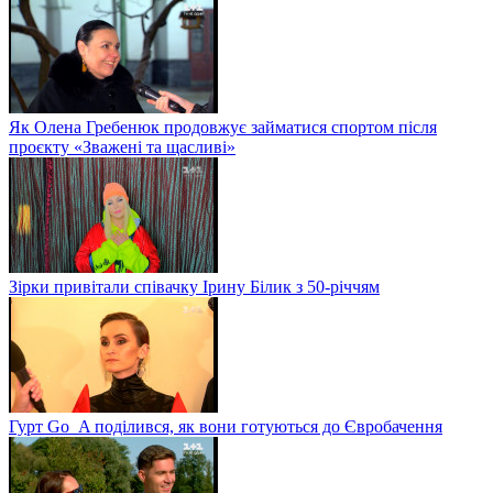
Як Олена Гребенюк продовжує займатися спортом після
проєкту «Зважені та щасливі»
Зірки привітали співачку Ірину Білик з 50-річчям
Гурт Go_A поділився, як вони готуються до Євробачення