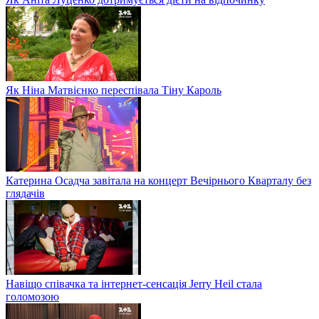
Як Ніна Матвієнко переспівала Тіну Кароль
Катерина Осадча завітала на концерт Вечірнього Кварталу без
глядачів
Навіщо співачка та інтернет-сенсація Jerry Heil стала
голомозою