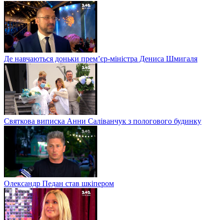
Де навчаються доньки прем’єр-міністра Дениса Шмигаля
Святкова виписка Анни Саліванчук з пологового будинку
Олександр Педан став шкіпером