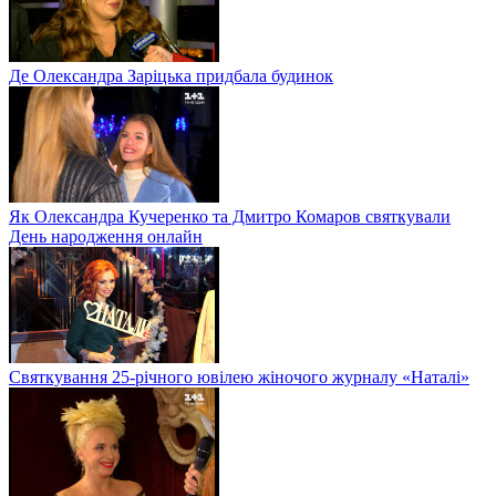
Де Олександра Заріцька придбала будинок
Як Олександра Кучеренко та Дмитро Комаров святкували
День народження онлайн
Святкування 25-річного ювілею жіночого журналу «Наталі»