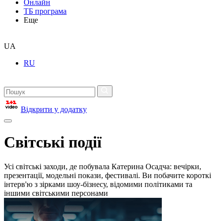
Онлайн
ТБ програма
Еще
UA
RU
Відкрити у додатку
Світські події
Усі світські заходи, де побувала Катерина Осадча: вечірки,
презентації, модельні покази, фестивалі. Ви побачите короткі
інтерв'ю з зірками шоу-бізнесу, відомими політиками та
іншими світськими персонами