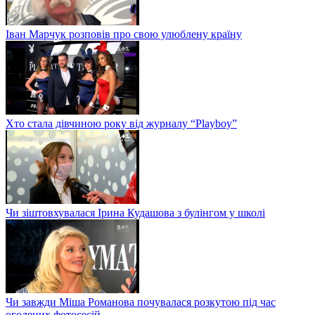
Іван Марчук розповів про свою улюблену країну
Хто стала дівчиною року від журналу “Playboy”
Чи зіштовхувалася Ірина Кудашова з булінгом у школі
Чи завжди Міша Романова почувалася розкутою під час
оголених фотосесій