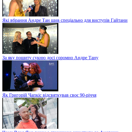
Які вбрання Андре Тан шив спеціально для виступів Гайтани
За яку пошиту сукню досі соромно Андре Тану
Як Григорій Чапкіс відсвяткував своє 90-річчя