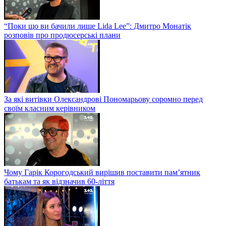
“Поки що ви бачили лише Lida Lee”: Дмитро Монатік
розповів про продюсерські плани
За які витівки Олександрові Пономарьову соромно перед
своїм класним керівником
Чому Гарік Корогодський вирішив поставити пам’ятник
батькам та як відзначив 60-ліття