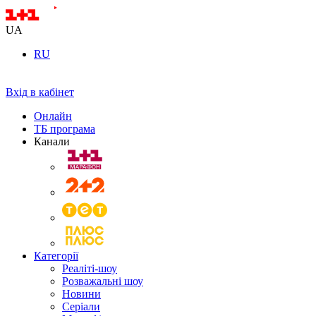
UA
RU
Вхід в кабінет
Онлайн
ТБ програма
Канали
Категорії
Реаліті-шоу
Розважальні шоу
Новини
Серіали