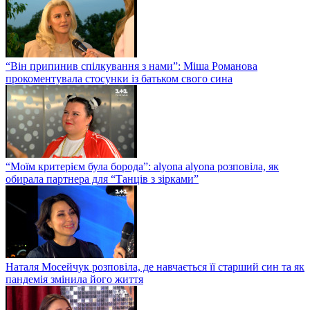
“Він припинив спілкування з нами”: Міша Романова
прокоментувала стосунки із батьком свого сина
“Моїм критерієм була борода”: alyona alyona розповіла, як
обирала партнера для “Танців з зірками”
Наталя Мосейчук розповіла, де навчається її старший син та як
пандемія змінила його життя