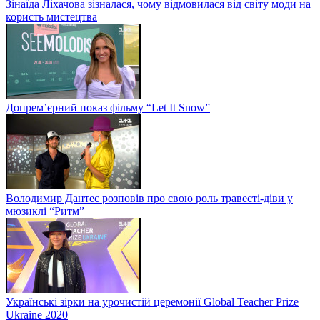
Зінаїда Ліхачова зізналася, чому відмовилася від світу моди на
користь мистецтва
Допрем’єрний показ фільму “Let It Snow”
Володимир Дантес розповів про свою роль травесті-діви у
мюзиклі “Ритм”
Українські зірки на урочистій церемонії Global Teacher Prize
Ukraine 2020