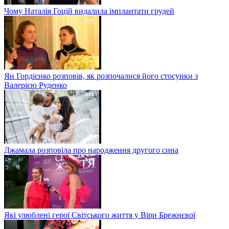
Чому Наталія Гоцій видалила імплантати грудей
Ян Гордієнко розповів, як розпочалися його стосунки з
Валерією Руденко
Джамала розповіла про народження другого сина
Які улюблені герої Світського життя у Віри Брежнєвої