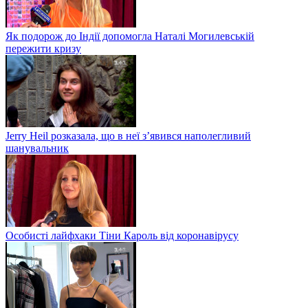
Як подорож до Індії допомогла Наталі Могилевській
пережити кризу
Jerry Heil розказала, що в неї з’явився наполегливий
шанувальник
Особисті лайфхаки Тіни Кароль від коронавірусу