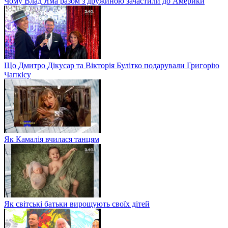
Чому Влад Яма разом з дружиною зачастили до Америки
Що Дмитро Дікусар та Вікторія Булітко подарували Григорію
Чапкісу
Як Камалія вчилася танцям
Як світські батьки вирощують своїх дітей