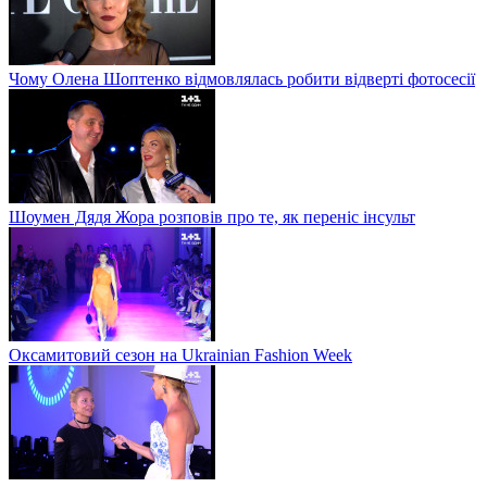
Чому Олена Шоптенко відмовлялась робити відверті фотосесії
Шоумен Дядя Жора розповів про те, як переніс інсульт
Оксамитовий сезон на Ukrainian Fashion Week