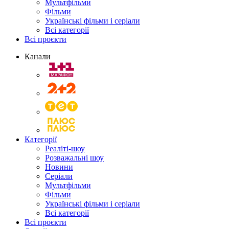
Мультфільми
Фільми
Українські фільми і серіали
Всі категорії
Всі проєкти
Канали
Категорії
Реаліті-шоу
Розважальні шоу
Новини
Серіали
Мультфільми
Фільми
Українські фільми і серіали
Всі категорії
Всі проєкти