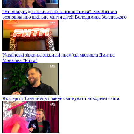
“Не можуть дозволити собі запізнюватися”: Зоя Литвин
розповіла про шкільне життя дітей Володимира Зеленського
Українські зірки на закритій прем’єрі мюзикла Дмитра
Монатіка “Ритм”
Як Сергій Танчинець планує святкувати новорічні свята