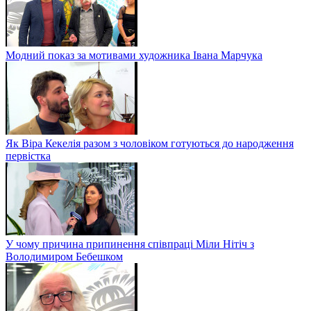
Модний показ за мотивами художника Івана Марчука
Як Віра Кекелія разом з чоловіком готуються до народження
первістка
У чому причина припинення співпраці Міли Нітіч з
Володимиром Бебешком