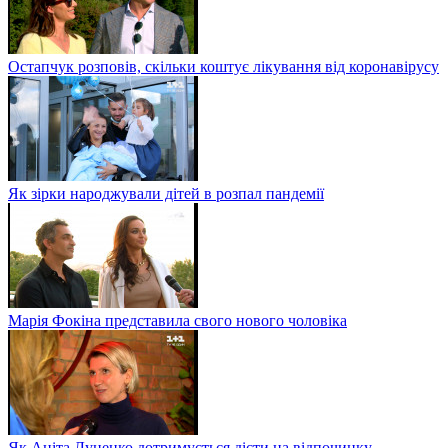
Остапчук розповів, скільки коштує лікування від коронавірусу
Як зірки народжували дітей в розпал пандемії
Марія Фокіна представила свого нового чоловіка
Як Аніта Луценко дотримується дієти на відпочинку