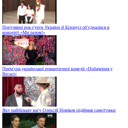
Популярні рок-гурти України й Білорусі об’єдналися в
концерті «Ми разом!»
Прем’єра української романтичної комедії «Побачення у
Вегасі»
Яку найбільшу вагу Олексій Новіков підіймав самотужки