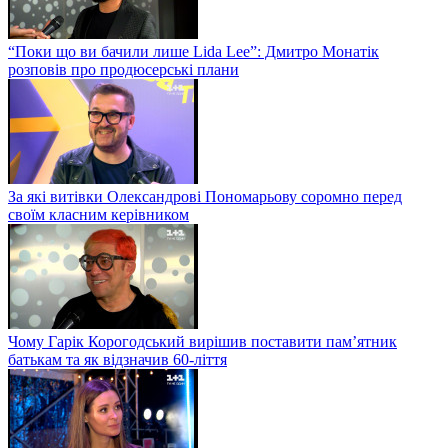
“Поки що ви бачили лише Lida Lee”: Дмитро Монатік
розповів про продюсерські плани
За які витівки Олександрові Пономарьову соромно перед
своїм класним керівником
Чому Гарік Корогодський вирішив поставити пам’ятник
батькам та як відзначив 60-ліття