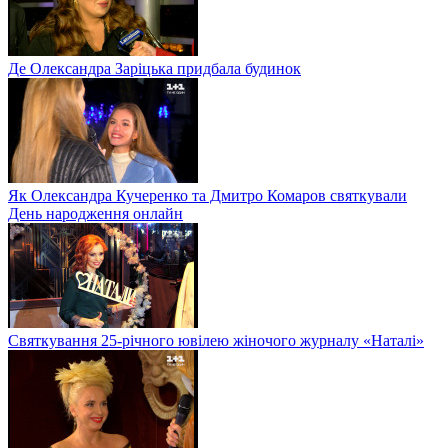
Де Олександра Заріцька придбала будинок
Як Олександра Кучеренко та Дмитро Комаров святкували
День народження онлайн
Святкування 25-річного ювілею жіночого журналу «Наталі»