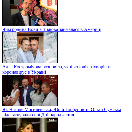
Чим родина Вови зі Львова займалася в Америці
Алла Костромічова розповіла, як її чоловік захворів на
коронавірус в Україні
Як Наталя Могилевська, Юрій Горбунов та Ольга Сумська
відсвяткували свої Дні народження