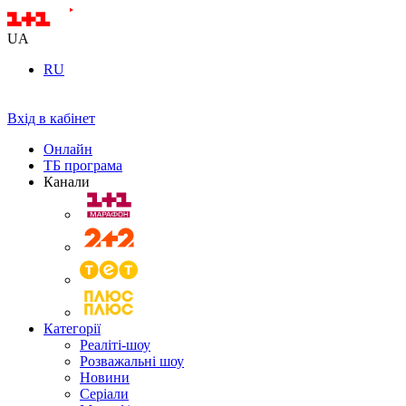
UA
RU
Вхід в кабінет
Онлайн
ТБ програма
Канали
Категорії
Реаліті-шоу
Розважальні шоу
Новини
Серіали