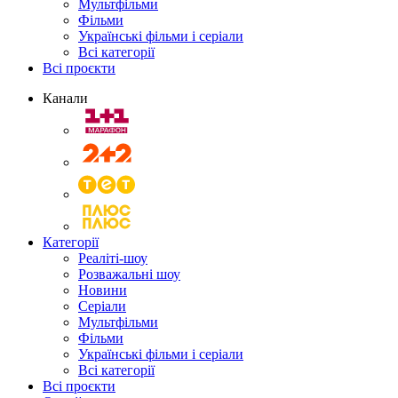
Мультфільми
Фільми
Українські фільми і серіали
Всі категорії
Всі проєкти
Канали
Категорії
Реаліті-шоу
Розважальні шоу
Новини
Серіали
Мультфільми
Фільми
Українські фільми і серіали
Всі категорії
Всі проєкти