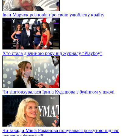
Іван Марчук розповів про свою улюблену країну
Хто стала дівчиною року від журналу “Playboy”
Чи зіштовхувалася Ірина Кудашова з булінгом у школі
Чи завжди Міша Романова почувалася розкутою під час
оголених фотосесій