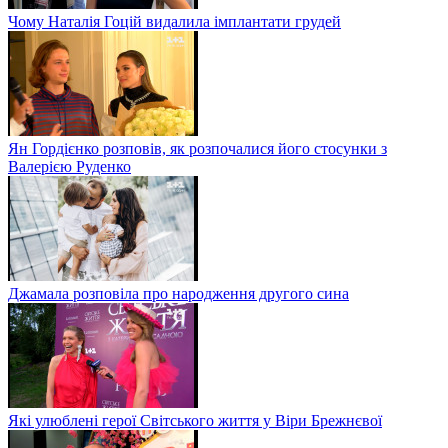
Чому Наталія Гоцій видалила імплантати грудей
Ян Гордієнко розповів, як розпочалися його стосунки з
Валерією Руденко
Джамала розповіла про народження другого сина
Які улюблені герої Світського життя у Віри Брежнєвої