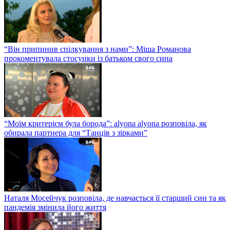
“Він припинив спілкування з нами”: Міша Романова
прокоментувала стосунки із батьком свого сина
“Моїм критерієм була борода”: alyona alyona розповіла, як
обирала партнера для “Танців з зірками”
Наталя Мосейчук розповіла, де навчається її старший син та як
пандемія змінила його життя