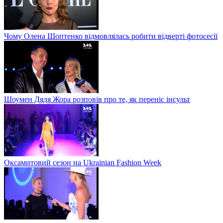
Чому Олена Шоптенко відмовлялась робити відверті фотосесії
Шоумен Дядя Жора розповів про те, як переніс інсульт
Оксамитовий сезон на Ukrainian Fashion Week