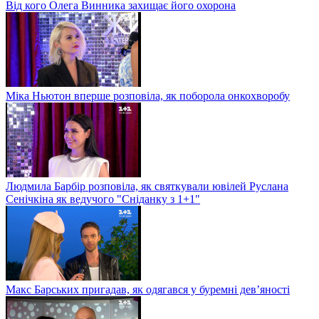
Від кого Олега Винника захищає його охорона
Міка Ньютон вперше розповіла, як поборола онкохворобу
Людмила Барбір розповіла, як святкували ювілей Руслана
Сенічкіна як ведучого "Сніданку з 1+1"
Макс Барських пригадав, як одягався у буремні дев’яності