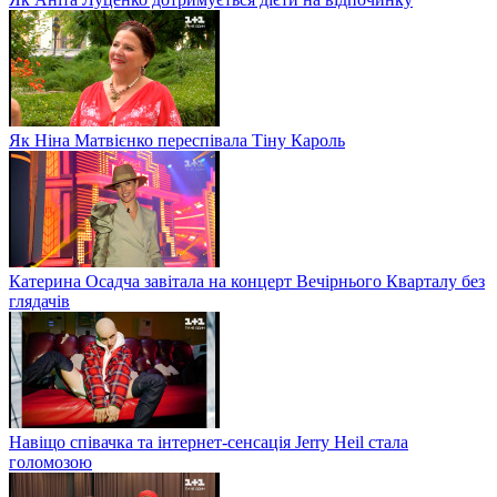
Як Ніна Матвієнко переспівала Тіну Кароль
Катерина Осадча завітала на концерт Вечірнього Кварталу без
глядачів
Навіщо співачка та інтернет-сенсація Jerry Heil стала
голомозою