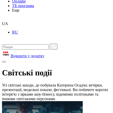
Онлайн
ТБ програма
Еще
UA
RU
Відкрити у додатку
Світські події
Усі світські заходи, де побувала Катерина Осадча: вечірки,
презентації, модельні покази, фестивалі. Ви побачите короткі
інтерв'ю з зірками шоу-бізнесу, відомими політиками та
іншими світськими персонами