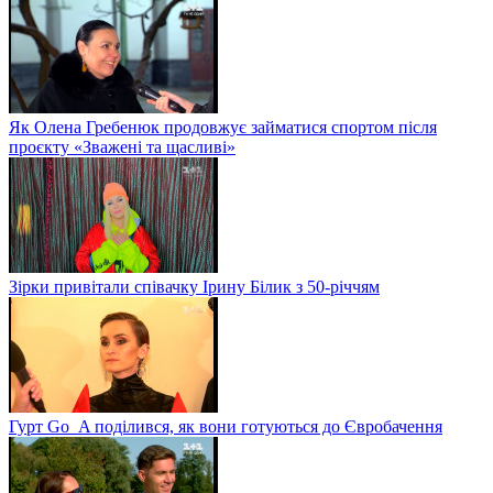
Як Олена Гребенюк продовжує займатися спортом після
проєкту «Зважені та щасливі»
Зірки привітали співачку Ірину Білик з 50-річчям
Гурт Go_A поділився, як вони готуються до Євробачення