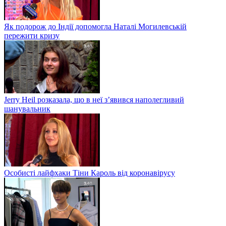
Як подорож до Індії допомогла Наталі Могилевській
пережити кризу
Jerry Heil розказала, що в неї з’явився наполегливий
шанувальник
Особисті лайфхаки Тіни Кароль від коронавірусу