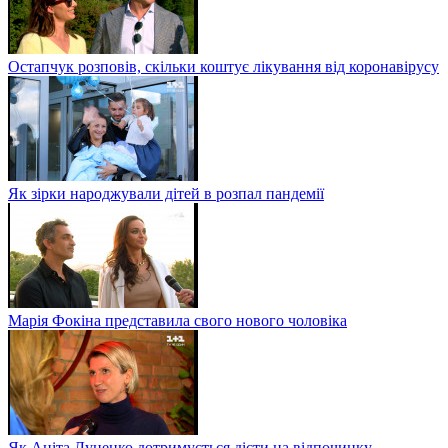
Остапчук розповів, скільки коштує лікування від коронавірусу
Як зірки народжували дітей в розпал пандемії
Марія Фокіна представила свого нового чоловіка
Як Аніта Луценко дотримується дієти на відпочинку