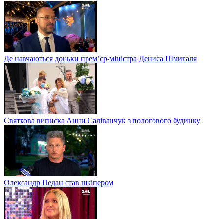
Де навчаються доньки прем’єр-міністра Дениса Шмигаля
Святкова виписка Анни Саліванчук з пологового будинку
Олександр Педан став шкіпером