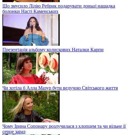
Що змусило Лілію Ребрик подарувати доньці нащадка
болонки Насті Каменських
Презентація альбому колискових Наталки Карпи
Чи хотіла б Алла Мазур бути ведучою Світського життя
Чому Ірина Сопонару розлучилася з хлопцем та чи вільне її
серце зараз