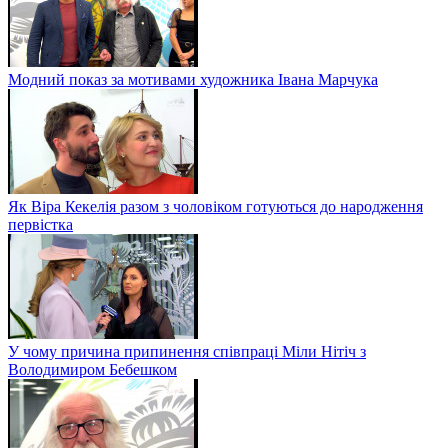
Модний показ за мотивами художника Івана Марчука
Як Віра Кекелія разом з чоловіком готуються до народження
первістка
У чому причина припинення співпраці Міли Нітіч з
Володимиром Бебешком