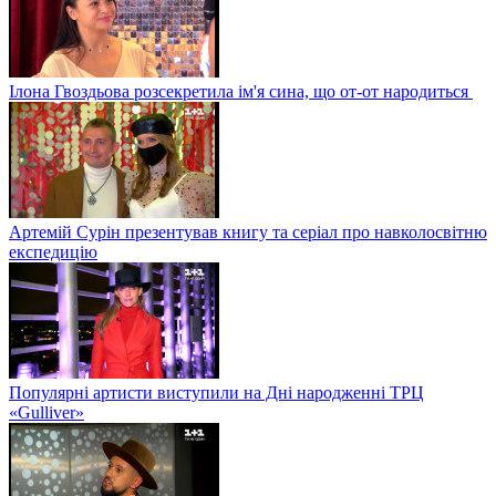
Ілона Гвоздьова розсекретила ім'я сина, що от-от народиться
Артемій Сурін презентував книгу та серіал про навколосвітню
експедицію
Популярні артисти виступили на Дні народженні ТРЦ
«Gulliver»