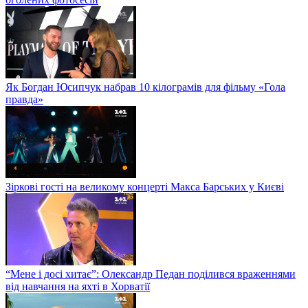
Як Богдан Юсипчук набрав 10 кілограмів для фільму «Гола
правда»
Зіркові гості на великому концерті Макса Барських у Києві
“Мене і досі хитає”: Олександр Педан поділився враженнями
від навчання на яхті в Хорватії