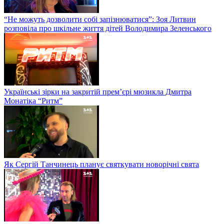
“Не можуть дозволити собі запізнюватися”: Зоя Литвин
розповіла про шкільне життя дітей Володимира Зеленського
Українські зірки на закритій прем’єрі мюзикла Дмитра
Монатіка “Ритм”
Як Сергій Танчинець планує святкувати новорічні свята