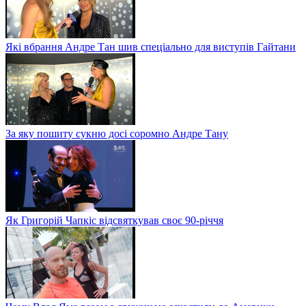
Які вбрання Андре Тан шив спеціально для виступів Гайтани
За яку пошиту сукню досі соромно Андре Тану
Як Григорій Чапкіс відсвяткував своє 90-річчя