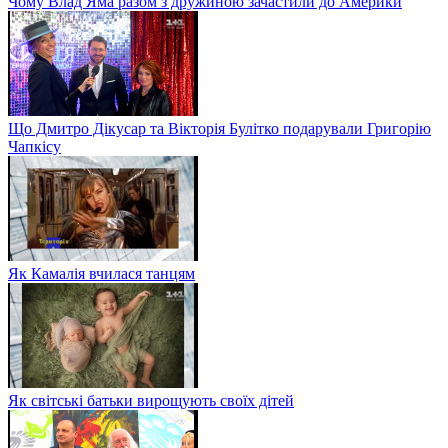
Чому Влад Яма разом з дружиною зачастили до Америки
Що Дмитро Дікусар та Вікторія Булітко подарували Григорію
Чапкісу
Як Камалія вчилася танцям
Як світські батьки вирощують своїх дітей