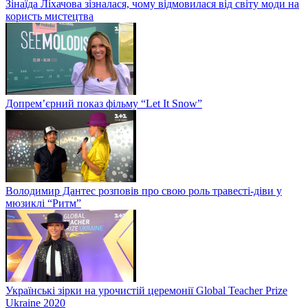
Зінаїда Ліхачова зізналася, чому відмовилася від світу моди на
користь мистецтва
Допрем’єрний показ фільму “Let It Snow”
Володимир Дантес розповів про свою роль травесті-діви у
мюзиклі “Ритм”
Українські зірки на урочистій церемонії Global Teacher Prize
Ukraine 2020