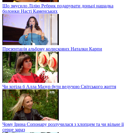
Що змусило Лілію Ребрик подарувати доньці нащадка
болонки Насті Каменських
Презентація альбому колискових Наталки Карпи
Чи хотіла б Алла Мазур бути ведучою Світського життя
Чому Ірина Сопонару розлучилася з хлопцем та чи вільне її
серце зараз