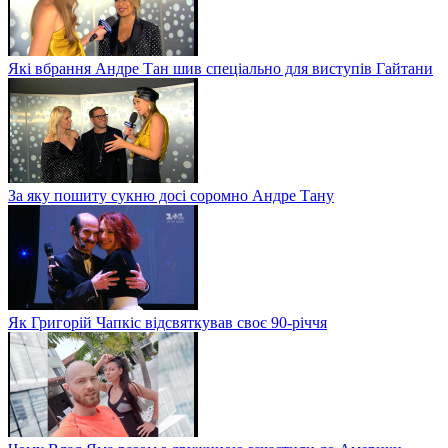
Які вбрання Андре Тан шив спеціально для виступів Гайтани
За яку пошиту сукню досі соромно Андре Тану
Як Григорій Чапкіс відсвяткував своє 90-річчя