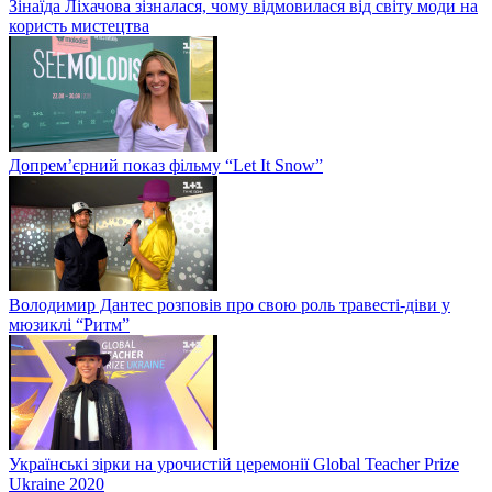
Зінаїда Ліхачова зізналася, чому відмовилася від світу моди на
користь мистецтва
Допрем’єрний показ фільму “Let It Snow”
Володимир Дантес розповів про свою роль травесті-діви у
мюзиклі “Ритм”
Українські зірки на урочистій церемонії Global Teacher Prize
Ukraine 2020