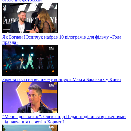
Як Богдан Юсипчук набрав 10 кілограмів для фільму «Гола
правда»
Зіркові гості на великому концерті Макса Барських у Києві
“Мене і досі хитає”: Олександр Педан поділився враженнями
від навчання на яхті в Хорватії