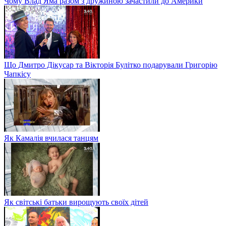
Чому Влад Яма разом з дружиною зачастили до Америки
Що Дмитро Дікусар та Вікторія Булітко подарували Григорію
Чапкісу
Як Камалія вчилася танцям
Як світські батьки вирощують своїх дітей