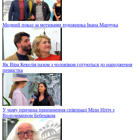
Модний показ за мотивами художника Івана Марчука
Як Віра Кекелія разом з чоловіком готуються до народження
первістка
У чому причина припинення співпраці Міли Нітіч з
Володимиром Бебешком