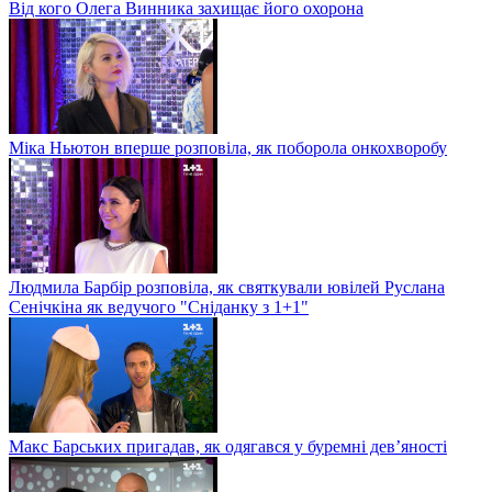
Від кого Олега Винника захищає його охорона
Міка Ньютон вперше розповіла, як поборола онкохворобу
Людмила Барбір розповіла, як святкували ювілей Руслана
Сенічкіна як ведучого "Сніданку з 1+1"
Макс Барських пригадав, як одягався у буремні дев’яності