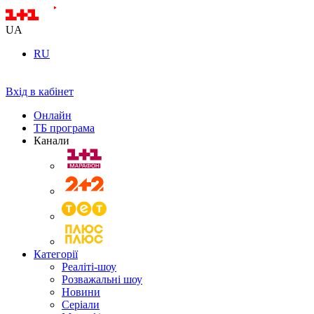
UA
RU
Вхід в кабінет
Онлайн
ТБ програма
Канали
Категорії
Реаліті-шоу
Розважальні шоу
Новини
Серіали