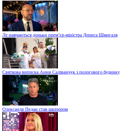
Де навчаються доньки прем’єр-міністра Дениса Шмигаля
Святкова виписка Анни Саліванчук з пологового будинку
Олександр Педан став шкіпером