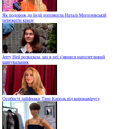
Як подорож до Індії допомогла Наталі Могилевській
пережити кризу
Jerry Heil розказала, що в неї з’явився наполегливий
шанувальник
Особисті лайфхаки Тіни Кароль від коронавірусу