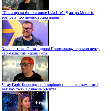
“Поки що ви бачили лише Lida Lee”: Дмитро Монатік
розповів про продюсерські плани
За які витівки Олександрові Пономарьову соромно перед
своїм класним керівником
Чому Гарік Корогодський вирішив поставити пам’ятник
батькам та як відзначив 60-ліття