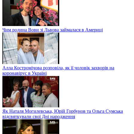
Чим родина Вови зі Львова займалася в Америці
Алла Костромічова розповіла, як її чоловік захворів на
коронавірус в Україні
Як Наталя Могилевська, Юрій Горбунов та Ольга Сумська
відсвяткували свої Дні народження