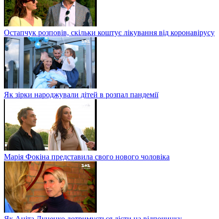
Остапчук розповів, скільки коштує лікування від коронавірусу
Як зірки народжували дітей в розпал пандемії
Марія Фокіна представила свого нового чоловіка
Як Аніта Луценко дотримується дієти на відпочинку