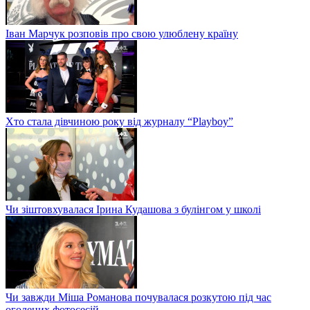
Іван Марчук розповів про свою улюблену країну
Хто стала дівчиною року від журналу “Playboy”
Чи зіштовхувалася Ірина Кудашова з булінгом у школі
Чи завжди Міша Романова почувалася розкутою під час
оголених фотосесій