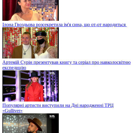
Ілона Гвоздьова розсекретила ім'я сина, що от-от народиться
Артемій Сурін презентував книгу та серіал про навколосвітню
експедицію
Популярні артисти виступили на Дні народженні ТРЦ
«Gulliver»