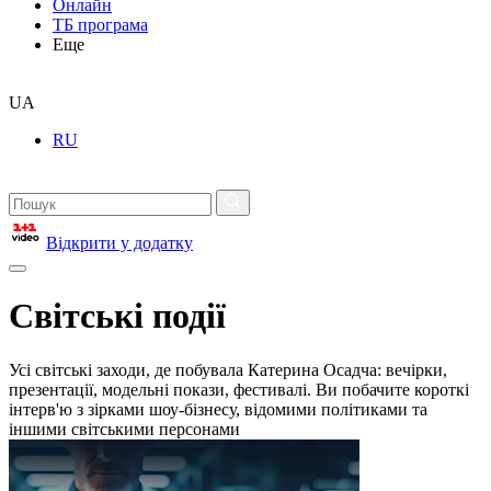
Онлайн
ТБ програма
Еще
UA
RU
Відкрити у додатку
Світські події
Усі світські заходи, де побувала Катерина Осадча: вечірки,
презентації, модельні покази, фестивалі. Ви побачите короткі
інтерв'ю з зірками шоу-бізнесу, відомими політиками та
іншими світськими персонами