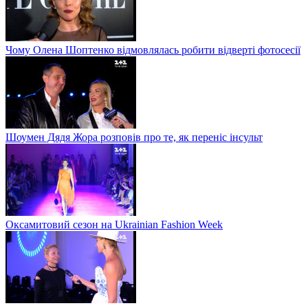
Чому Олена Шоптенко відмовлялась робити відверті фотосесії
Шоумен Дядя Жора розповів про те, як переніс інсульт
Оксамитовий сезон на Ukrainian Fashion Week