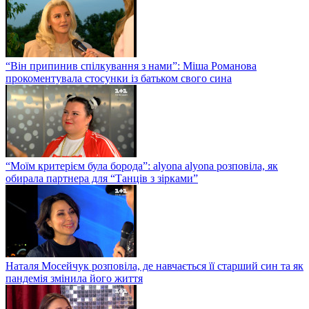
“Він припинив спілкування з нами”: Міша Романова
прокоментувала стосунки із батьком свого сина
“Моїм критерієм була борода”: alyona alyona розповіла, як
обирала партнера для “Танців з зірками”
Наталя Мосейчук розповіла, де навчається її старший син та як
пандемія змінила його життя