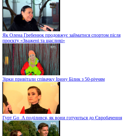
Як Олена Гребенюк продовжує займатися спортом після
проєкту «Зважені та щасливі»
Зірки привітали співачку Ірину Білик з 50-річчям
Гурт Go_A поділився, як вони готуються до Євробачення