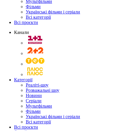
Мультфільми
Фільми
Українські фільми і серіали
Всі категорії
Всі проєкти
Канали
Категорії
Реаліті-шоу
Розважальні шоу
Новини
Серіали
Мультфільми
Фільми
Українські фільми і серіали
Всі категорії
Всі проєкти