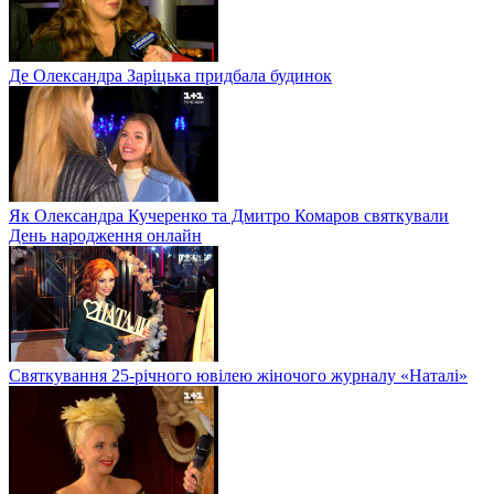
Де Олександра Заріцька придбала будинок
Як Олександра Кучеренко та Дмитро Комаров святкували
День народження онлайн
Святкування 25-річного ювілею жіночого журналу «Наталі»