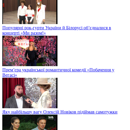
Популярні рок-гурти України й Білорусі об’єдналися в
концерті «Ми разом!»
Прем’єра української романтичної комедії «Побачення у
Вегасі»
Яку найбільшу вагу Олексій Новіков підіймав самотужки