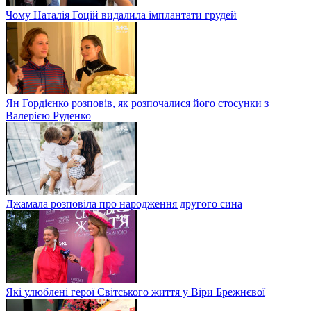
Чому Наталія Гоцій видалила імплантати грудей
Ян Гордієнко розповів, як розпочалися його стосунки з
Валерією Руденко
Джамала розповіла про народження другого сина
Які улюблені герої Світського життя у Віри Брежнєвої