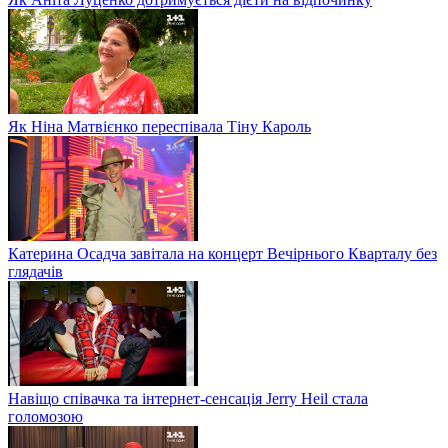
Як Ніна Матвієнко переспівала Тіну Кароль
Катерина Осадча завітала на концерт Вечірнього Кварталу без
глядачів
Навіщо співачка та інтернет-сенсація Jerry Heil стала
голомозою