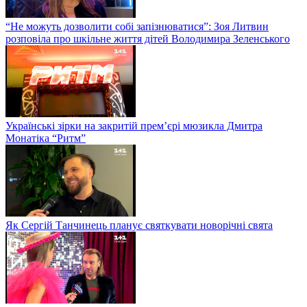
“Не можуть дозволити собі запізнюватися”: Зоя Литвин
розповіла про шкільне життя дітей Володимира Зеленського
Українські зірки на закритій прем’єрі мюзикла Дмитра
Монатіка “Ритм”
Як Сергій Танчинець планує святкувати новорічні свята