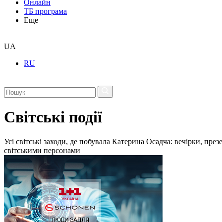
Онлайн
ТБ програма
Еще
UA
RU
Світські події
Усі світські заходи, де побувала Катерина Осадча: вечірки, пре
світськими персонами