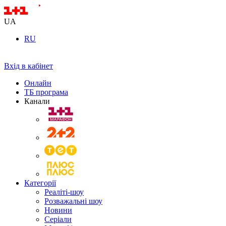
UA
RU
Вхід в кабінет
Онлайн
ТБ програма
Канали
Категорії
Реаліті-шоу
Розважальні шоу
Новини
Серіали