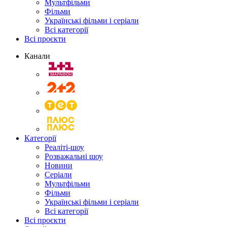
Мультфільми
Фільми
Українські фільми і серіали
Всі категорії
Всі проєкти
Канали
Категорії
Реаліті-шоу
Розважальні шоу
Новини
Серіали
Мультфільми
Фільми
Українські фільми і серіали
Всі категорії
Всі проєкти