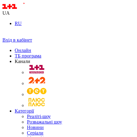
UA
RU
Вхід в кабінет
Онлайн
ТБ програма
Канали
Категорії
Реаліті-шоу
Розважальні шоу
Новини
Серіали