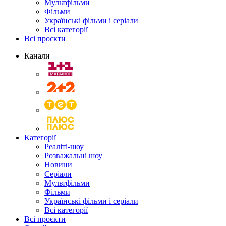
Мультфільми
Фільми
Українські фільми і серіали
Всі категорії
Всі проєкти
Канали
Категорії
Реаліті-шоу
Розважальні шоу
Новини
Серіали
Мультфільми
Фільми
Українські фільми і серіали
Всі категорії
Всі проєкти