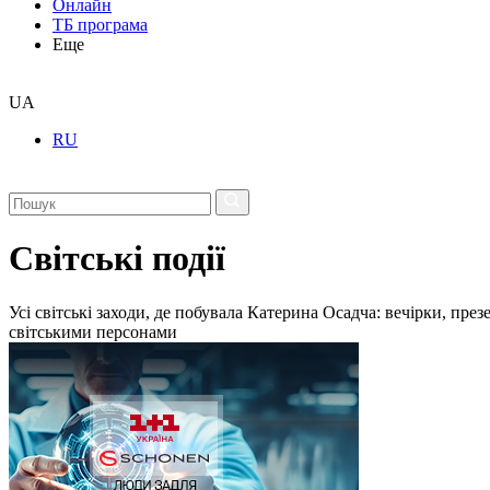
Онлайн
ТБ програма
Еще
UA
RU
Світські події
Усі світські заходи, де побувала Катерина Осадча: вечірки, пре
світськими персонами