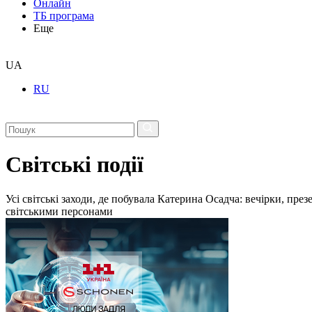
Онлайн
ТБ програма
Еще
UA
RU
Світські події
Усі світські заходи, де побувала Катерина Осадча: вечірки, пре
світськими персонами