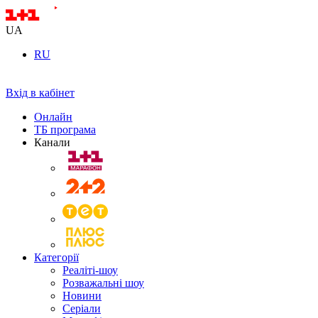
UA
RU
Вхід в кабінет
Онлайн
ТБ програма
Канали
Категорії
Реаліті-шоу
Розважальні шоу
Новини
Серіали