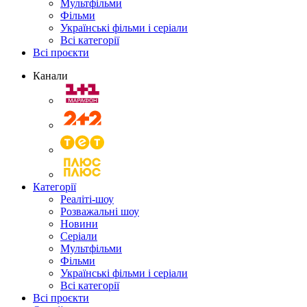
Мультфільми
Фільми
Українські фільми і серіали
Всі категорії
Всі проєкти
Канали
Категорії
Реаліті-шоу
Розважальні шоу
Новини
Серіали
Мультфільми
Фільми
Українські фільми і серіали
Всі категорії
Всі проєкти