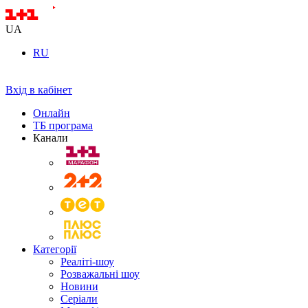
UA
RU
Вхід в кабінет
Онлайн
ТБ програма
Канали
Категорії
Реаліті-шоу
Розважальні шоу
Новини
Серіали