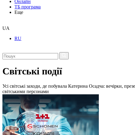
Онлайн
ТБ програма
Еще
UA
RU
Світські події
Усі світські заходи, де побувала Катерина Осадча: вечірки, пре
світськими персонами