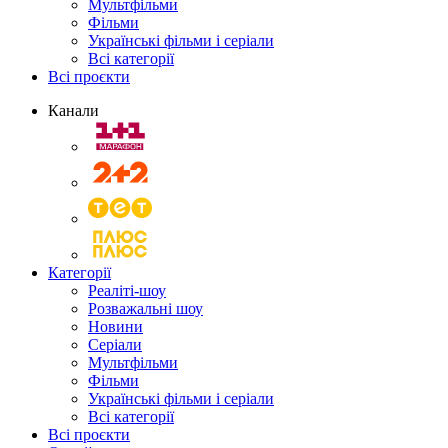
Мультфільми
Фільми
Українські фільми і серіали
Всі категорії
Всі проєкти
Канали
Категорії
Реаліті-шоу
Розважальні шоу
Новини
Серіали
Мультфільми
Фільми
Українські фільми і серіали
Всі категорії
Всі проєкти