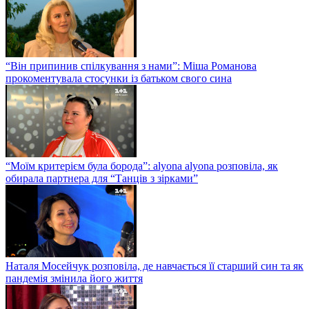
“Він припинив спілкування з нами”: Міша Романова
прокоментувала стосунки із батьком свого сина
“Моїм критерієм була борода”: alyona alyona розповіла, як
обирала партнера для “Танців з зірками”
Наталя Мосейчук розповіла, де навчається її старший син та як
пандемія змінила його життя