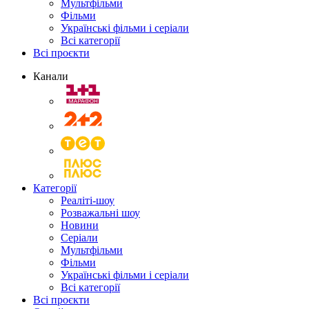
Мультфільми
Фільми
Українські фільми і серіали
Всі категорії
Всі проєкти
Канали
Категорії
Реаліті-шоу
Розважальні шоу
Новини
Серіали
Мультфільми
Фільми
Українські фільми і серіали
Всі категорії
Всі проєкти