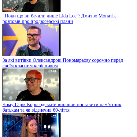
“Поки що ви бачили лише Lida Lee”: Дмитро Монатік
розповів про продюсерські плани
За які витівки Олександрові Пономарьову соромно перед
своїм класним керівником
Чому Гарік Корогодський вирішив поставити пам’ятник
батькам та як відзначив 60-ліття