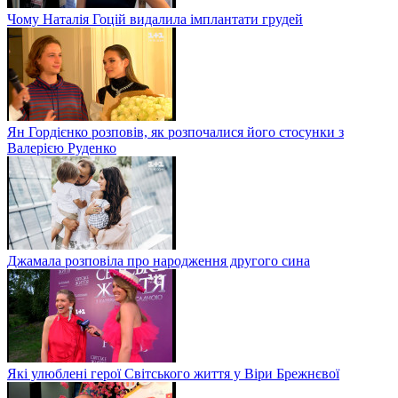
Чому Наталія Гоцій видалила імплантати грудей
Ян Гордієнко розповів, як розпочалися його стосунки з
Валерією Руденко
Джамала розповіла про народження другого сина
Які улюблені герої Світського життя у Віри Брежнєвої