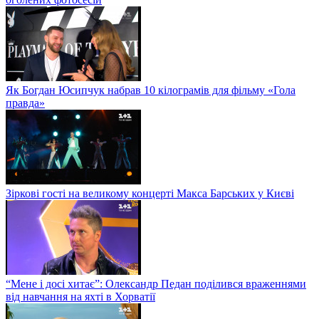
Як Богдан Юсипчук набрав 10 кілограмів для фільму «Гола
правда»
Зіркові гості на великому концерті Макса Барських у Києві
“Мене і досі хитає”: Олександр Педан поділився враженнями
від навчання на яхті в Хорватії