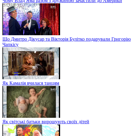
Чому Влад Яма разом з дружиною зачастили до Америки
Що Дмитро Дікусар та Вікторія Булітко подарували Григорію
Чапкісу
Як Камалія вчилася танцям
Як світські батьки вирощують своїх дітей