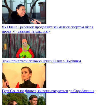
Як Олена Гребенюк продовжує займатися спортом після
проєкту «Зважені та щасливі»
Зірки привітали співачку Ірину Білик з 50-річчям
Гурт Go_A поділився, як вони готуються до Євробачення