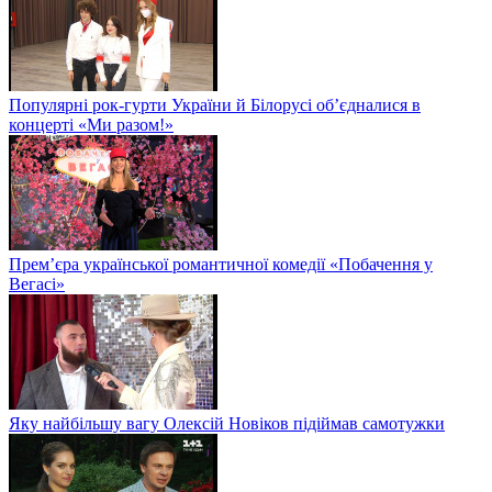
Популярні рок-гурти України й Білорусі об’єдналися в
концерті «Ми разом!»
Прем’єра української романтичної комедії «Побачення у
Вегасі»
Яку найбільшу вагу Олексій Новіков підіймав самотужки