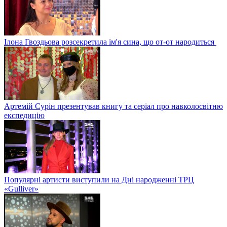
Ілона Гвоздьова розсекретила ім'я сина, що от-от народиться
Артемій Сурін презентував книгу та серіал про навколосвітню
експедицію
Популярні артисти виступили на Дні народженні ТРЦ
«Gulliver»