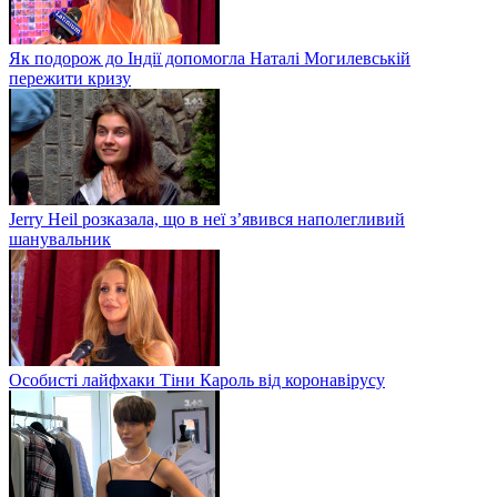
Як подорож до Індії допомогла Наталі Могилевській
пережити кризу
Jerry Heil розказала, що в неї з’явився наполегливий
шанувальник
Особисті лайфхаки Тіни Кароль від коронавірусу