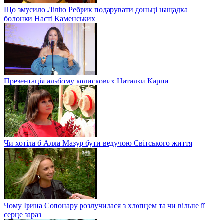
Що змусило Лілію Ребрик подарувати доньці нащадка
болонки Насті Каменських
Презентація альбому колискових Наталки Карпи
Чи хотіла б Алла Мазур бути ведучою Світського життя
Чому Ірина Сопонару розлучилася з хлопцем та чи вільне її
серце зараз