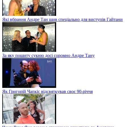
Які вбрання Андре Тан шив спеціально для виступів Гайтани
За яку пошиту сукню досі соромно Андре Тану
Як Григорій Чапкіс відсвяткував своє 90-річчя