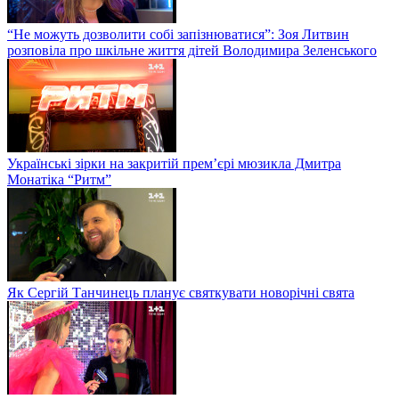
“Не можуть дозволити собі запізнюватися”: Зоя Литвин
розповіла про шкільне життя дітей Володимира Зеленського
Українські зірки на закритій прем’єрі мюзикла Дмитра
Монатіка “Ритм”
Як Сергій Танчинець планує святкувати новорічні свята