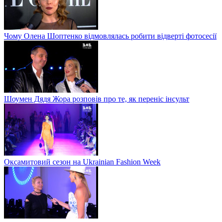
Чому Олена Шоптенко відмовлялась робити відверті фотосесії
Шоумен Дядя Жора розповів про те, як переніс інсульт
Оксамитовий сезон на Ukrainian Fashion Week