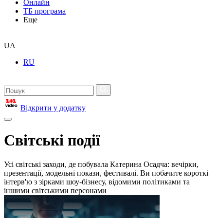
Онлайн
ТБ програма
Еще
UA
RU
Відкрити у додатку
Світські події
Усі світські заходи, де побувала Катерина Осадча: вечірки,
презентації, модельні покази, фестивалі. Ви побачите короткі
інтерв'ю з зірками шоу-бізнесу, відомими політиками та
іншими світськими персонами