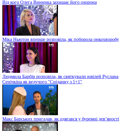
Від кого Олега Винника захищає його охорона
Міка Ньютон вперше розповіла, як поборола онкохворобу
Людмила Барбір розповіла, як святкували ювілей Руслана
Сенічкіна як ведучого "Сніданку з 1+1"
Макс Барських пригадав, як одягався у буремні дев’яності