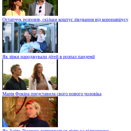
Остапчук розповів, скільки коштує лікування від коронавірусу
Як зірки народжували дітей в розпал пандемії
Марія Фокіна представила свого нового чоловіка
Як Аніта Луценко дотримується дієти на відпочинку