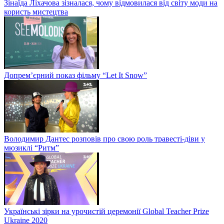
Зінаїда Ліхачова зізналася, чому відмовилася від світу моди на
користь мистецтва
Допрем’єрний показ фільму “Let It Snow”
Володимир Дантес розповів про свою роль травесті-діви у
мюзиклі “Ритм”
Українські зірки на урочистій церемонії Global Teacher Prize
Ukraine 2020