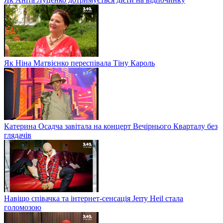
Як Ніна Матвієнко переспівала Тіну Кароль
Катерина Осадча завітала на концерт Вечірнього Кварталу без
глядачів
Навіщо співачка та інтернет-сенсація Jerry Heil стала
голомозою