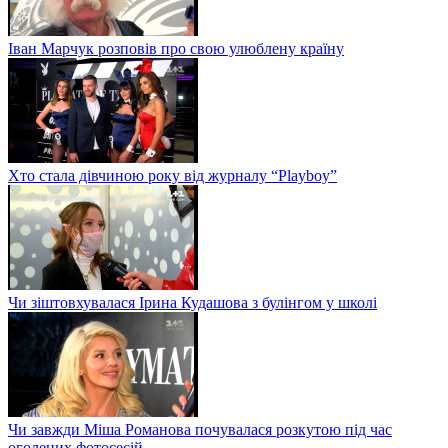
Іван Марчук розповів про свою улюблену країну
Хто стала дівчиною року від журналу “Playboy”
Чи зіштовхувалася Ірина Кудашова з булінгом у школі
Чи завжди Міша Романова почувалася розкутою під час
оголених фотосесій