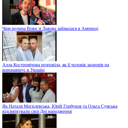
Чим родина Вови зі Львова займалася в Америці
Алла Костромічова розповіла, як її чоловік захворів на
коронавірус в Україні
Як Наталя Могилевська, Юрій Горбунов та Ольга Сумська
відсвяткували свої Дні народження