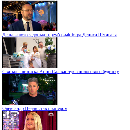
Де навчаються доньки прем’єр-міністра Дениса Шмигаля
Святкова виписка Анни Саліванчук з пологового будинку
Олександр Педан став шкіпером