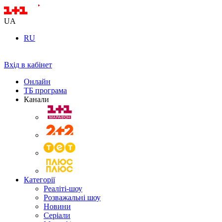
UA
RU
Вхід в кабінет
Онлайн
ТБ програма
Канали
Категорії
Реаліті-шоу
Розважальні шоу
Новини
Серіали