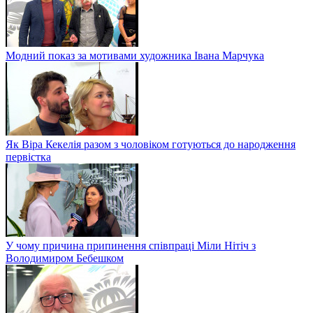
Модний показ за мотивами художника Івана Марчука
Як Віра Кекелія разом з чоловіком готуються до народження
первістка
У чому причина припинення співпраці Міли Нітіч з
Володимиром Бебешком