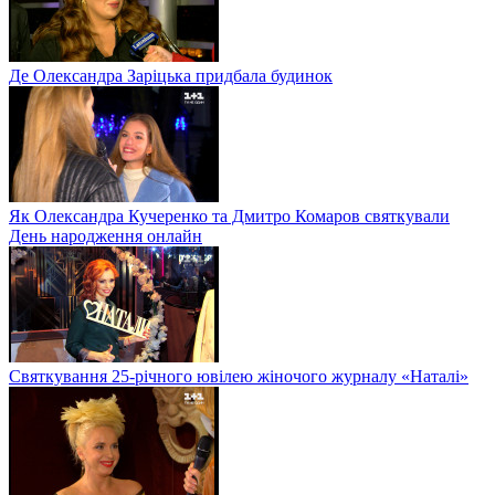
Де Олександра Заріцька придбала будинок
Як Олександра Кучеренко та Дмитро Комаров святкували
День народження онлайн
Святкування 25-річного ювілею жіночого журналу «Наталі»