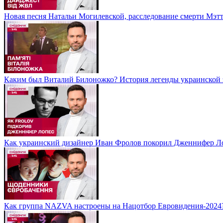
Новая песня Натальи Могилевской, расследование смерти Мэт
Каким был Виталий Билоножко? История легенды украинской 
Как украинский дизайнер Иван Фролов покорил Дженнифер Л
Как группа NAZVA настроены на Нацотбор Евровидения-2024