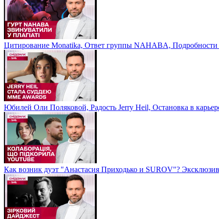
Цитирование Monatikа, Ответ группы NAHABA, Подробности 
Юбилей Оли Поляковой, Радость Jerry Heil, Остановка в карье
Как возник дуэт "Анастасия Приходько и SUROV"? Эксклюзив