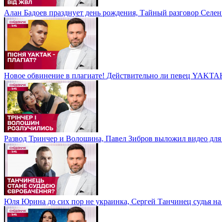
Алан Бадоев празднует день рождения, Тайный разговор Селе
Новое обвинение в плагиате! Действительно ли певец YAKTAK
Развод Тринчер и Волошина, Павел Зибров выложил видео для
Юля Юрина до сих пор не украинка, Сергей Танчинец судья н