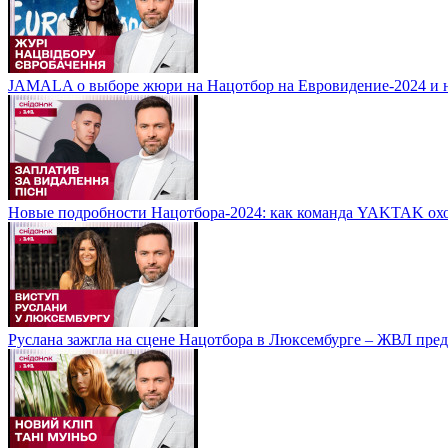
JAMALA о выборе жюри на Нацотбор на Евровидение-2024 и н
Новые подробности Нацотбора-2024: как команда YAKTAK охот
Руслана зажгла на сцене Нацотбора в Люксембурге – ЖВЛ пред