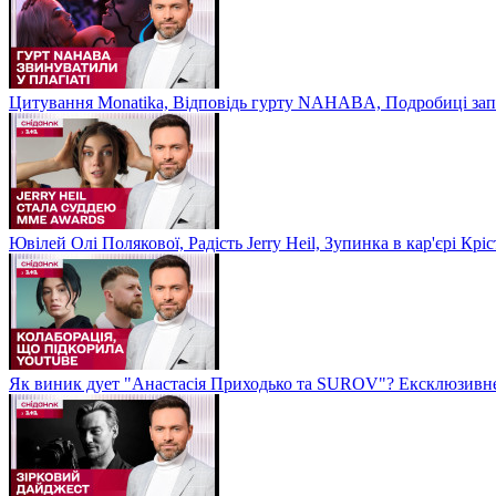
Цитування Monatikа, Відповідь гурту NAHABA, Подробиці зап
Ювілей Олі Полякової, Радість Jerry Heil, Зупинка в кар'єрі К
Як виник дует "Анастасія Приходько та SUROV"? Ексклюзивне