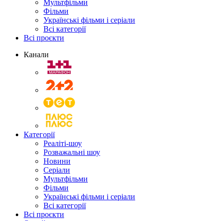
Мультфільми
Фільми
Українські фільми і серіали
Всі категорії
Всі проєкти
Канали
Категорії
Реаліті-шоу
Розважальні шоу
Новини
Серіали
Мультфільми
Фільми
Українські фільми і серіали
Всі категорії
Всі проєкти