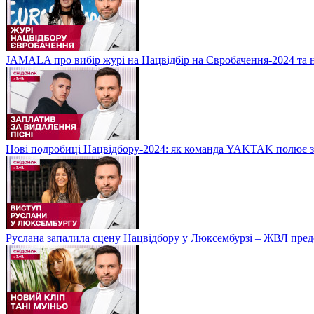
JAMALA про вибір журі на Нацвідбір на Євробачення-2024 та 
Нові подробиці Нацвідбору-2024: як команда YAKTAK полює за
Руслана запалила сцену Нацвідбору у Люксембурзі – ЖВЛ пред