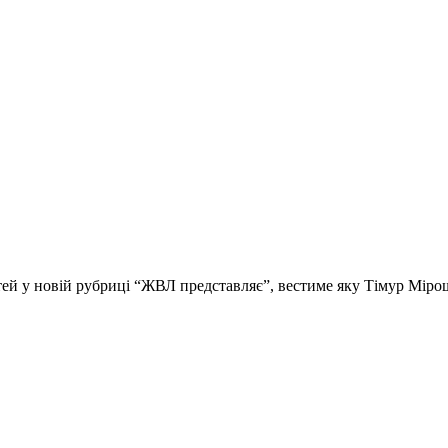
стей у новій рубриці “ЖВЛ представляє”, вестиме яку Тімур Мір