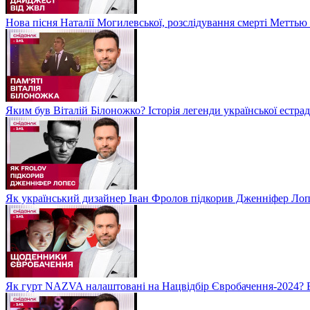
Нова пісня Наталії Могилевської, розслідування смерті Метть
Яким був Віталій Білоножко? Історія легенди української естр
Як український дизайнер Іван Фролов підкорив Дженніфер Ло
Як гурт NAZVA налаштовані на Нацвідбір Євробачення-2024? 