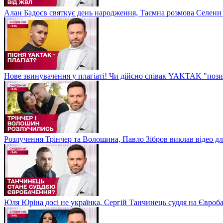
Алан Бадоєв святкує день народження, Таємна розмова Селени
Нове звинувачення у плагіаті! Чи дійсно співак YAKTAK "пози
Розлучення Трінчер та Волошина, Павло Зібров виклав відео д
Юля Юріна досі не українка, Сергій Танчинець суддя на Євроб