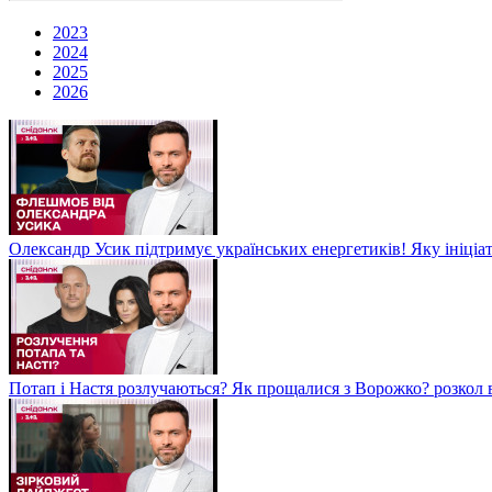
2023
2024
2025
2026
Олександр Усик підтримує українських енергетиків! Яку ініціа
Потап і Настя розлучаються? Як прощалися з Ворожко? розкол