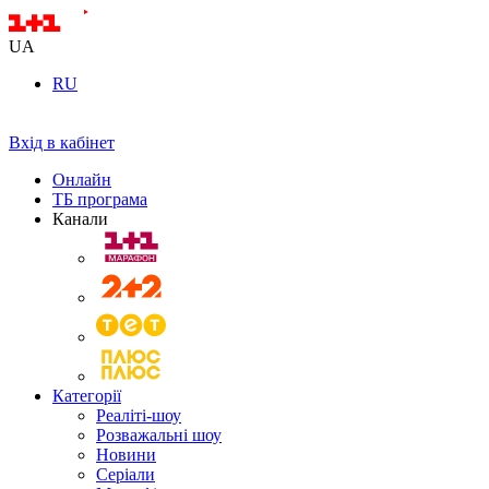
UA
RU
Вхід в кабінет
Онлайн
ТБ програма
Канали
Категорії
Реаліті-шоу
Розважальні шоу
Новини
Серіали