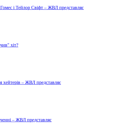
 Гомес і Тейлор Свіфт – ЖВЛ представляє
чив" хіт?
ля хейтерів – ЖВЛ представляє
аченні – ЖВЛ представляє