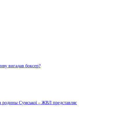
тиву вигадав боксер?
 в родины Сумської – ЖВЛ представляє