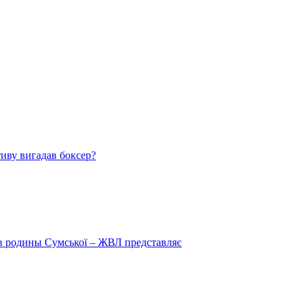
тиву вигадав боксер?
 в родины Сумської – ЖВЛ представляє