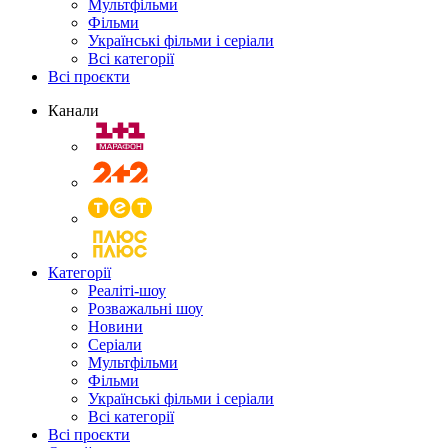
Мультфільми
Фільми
Українські фільми і серіали
Всі категорії
Всі проєкти
Канали
Категорії
Реаліті-шоу
Розважальні шоу
Новини
Серіали
Мультфільми
Фільми
Українські фільми і серіали
Всі категорії
Всі проєкти