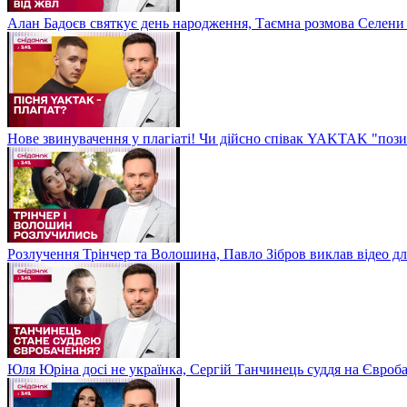
Алан Бадоєв святкує день народження, Таємна розмова Селени
Нове звинувачення у плагіаті! Чи дійсно співак YAKTAK "пози
Розлучення Трінчер та Волошина, Павло Зібров виклав відео д
Юля Юріна досі не українка, Сергій Танчинець суддя на Євроб