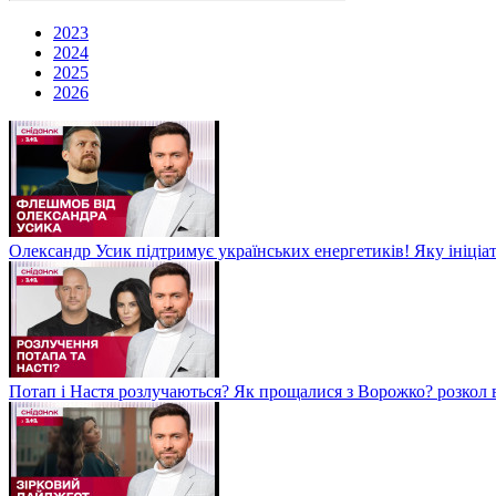
2023
2024
2025
2026
Олександр Усик підтримує українських енергетиків! Яку ініціа
Потап і Настя розлучаються? Як прощалися з Ворожко? розкол