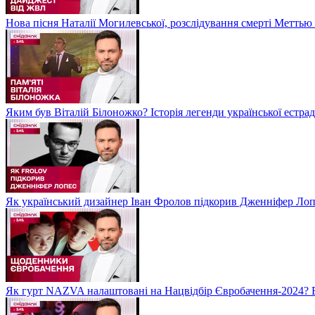
Нова пісня Наталії Могилевської, розслідування смерті Метть
Яким був Віталій Білоножко? Історія легенди української естр
Як український дизайнер Іван Фролов підкорив Дженніфер Ло
Як гурт NAZVA налаштовані на Нацвідбір Євробачення-2024? 