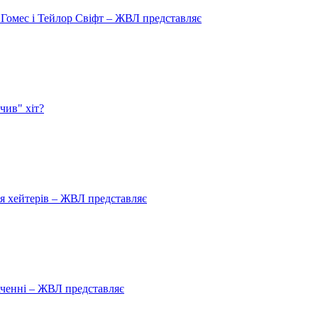
 Гомес і Тейлор Свіфт – ЖВЛ представляє
чив" хіт?
ля хейтерів – ЖВЛ представляє
аченні – ЖВЛ представляє