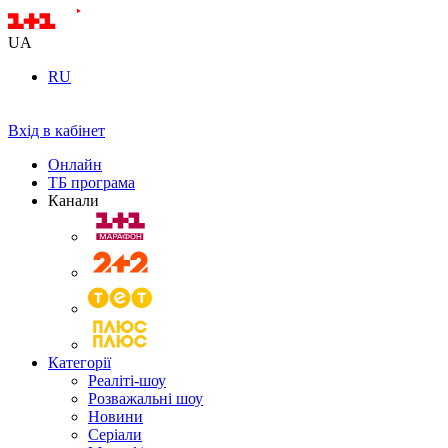
UA
RU
Вхід в кабінет
Онлайн
ТБ програма
Канали
Категорії
Реаліті-шоу
Розважальні шоу
Новини
Серіали