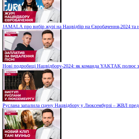
JAMALA про вибір журі на Нацвідбір на Євробачення-2024 та 
Нові подробиці Нацвідбору-2024: як команда YAKTAK полює за
Руслана запалила сцену Нацвідбору у Люксембурзі – ЖВЛ пред