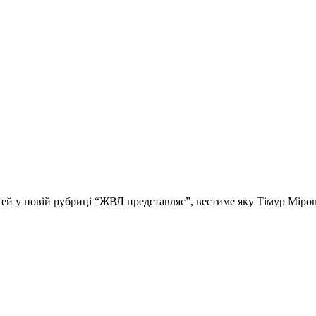
стей у новій рубриці “ЖВЛ представляє”, вестиме яку Тімур Мір