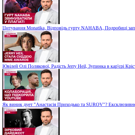
Цитування Monatikа, Відповідь гурту NAHABA, Подробиці зап
Ювілей Олі Полякової, Радість Jerry Heil, Зупинка в кар'єрі К
Як виник дует "Анастасія Приходько та SUROV"? Ексклюзивне