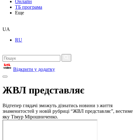
Онлайн
ТБ програма
Еще
UA
RU
Відкрити у додатку
ЖВЛ представляє
Відтепер глядачі зможуть дізнатись новини з життя
знаменитостей у новій рубриці “ЖВЛ представляє”, вестиме
яку Тімур Мірошниченко.