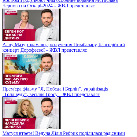
Костюм з родзикою! Чим особливе вбрання Мстислава
Чернова на Оскарі-2024 – ЖВЛ представляє
Аллу Мазур зламали, розлучення Цимбалару, благодійний
концерт Дорофєєвої – ЖВЛ представляє
Прем'єра фільму "Я, Побєда і Берлін", українізація
"Голлівуду", весілля Гросу – ЖВЛ представляє
Матуся втретє! Ведуча Лілія Ребрик поділилася радісними