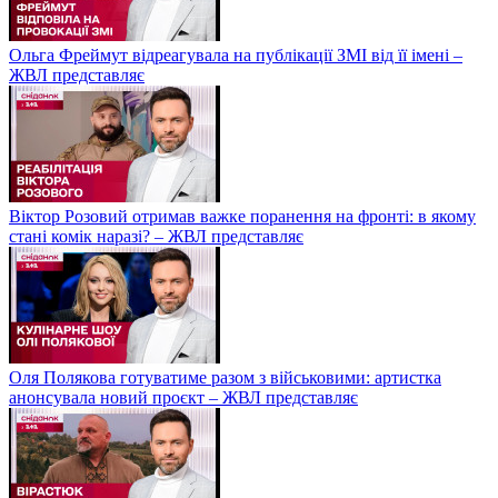
Ольга Фреймут відреагувала на публікації ЗМІ від її імені –
ЖВЛ представляє
Віктор Розовий отримав важке поранення на фронті: в якому
стані комік наразі? – ЖВЛ представляє
Оля Полякова готуватиме разом з військовими: артистка
анонсувала новий проєкт – ЖВЛ представляє