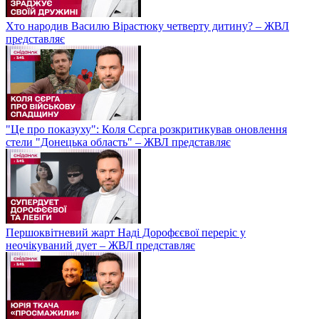
Хто народив Василю Вірастюку четверту дитину? – ЖВЛ
представляє
"Це про показуху": Коля Сєрга розкритикував оновлення
стели "Донецька область" – ЖВЛ представляє
Першоквітневий жарт Наді Дорофєєвої переріс у
неочікуваний дует – ЖВЛ представляє