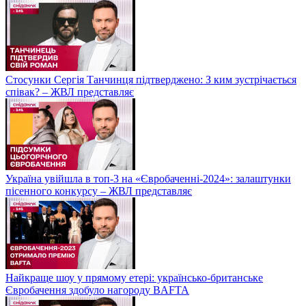
Стосунки Сергія Танчинця підтверджено: З ким зустрічається
співак? – ЖВЛ представляє
Україна увійшла в топ-3 на «Євробаченні-2024»: залаштунки
пісенного конкурсу – ЖВЛ представляє
Найкраще шоу у прямому етері: українсько-британське
Євробачення здобуло нагороду BAFTA