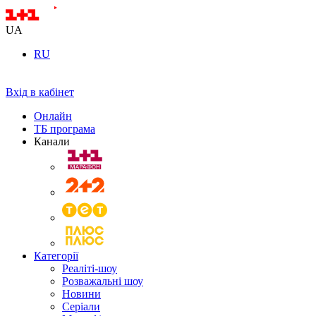
UA
RU
Вхід в кабінет
Онлайн
ТБ програма
Канали
Категорії
Реаліті-шоу
Розважальні шоу
Новини
Серіали