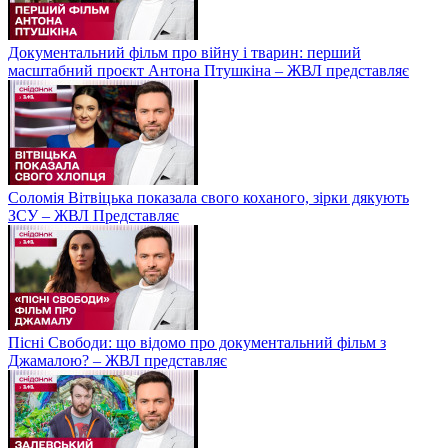
Документальний фільм про війну і тварин: перший
масштабний проєкт Антона Птушкіна – ЖВЛ представляє
Соломія Вітвіцька показала свого коханого, зірки дякують
ЗСУ – ЖВЛ Представляє
Пісні Свободи: що відомо про документальний фільм з
Джамалою? – ЖВЛ представляє