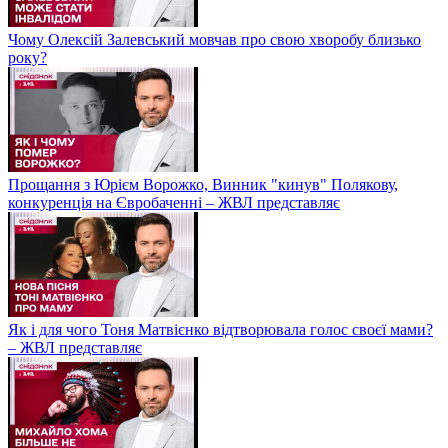
Чому Олексій Залевський мовчав про свою хворобу близько
року?
Прощання з Юрієм Ворожко, Винник "кинув" Полякову,
конкуренція на Євробаченні – ЖВЛ представляє
Як і для чого Тоня Матвієнко відтворювала голос своєї мами?
– ЖВЛ представляє