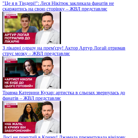
"Це я в Тіндері!": Леся Нікітюк закликала фанатів не
скаржитись на свою сторінку – ЖВЛ представляє
З лікарні одразу на прем'єру! Актор Артур Логай отримав
струс мозку – ЖВЛ представляє
Травма Катерини Кухар: артистка в сльозах звернулась до
фанатів – ЖВЛ представляє
Досі не почутий в Криму! Джамала презентувала вінілову