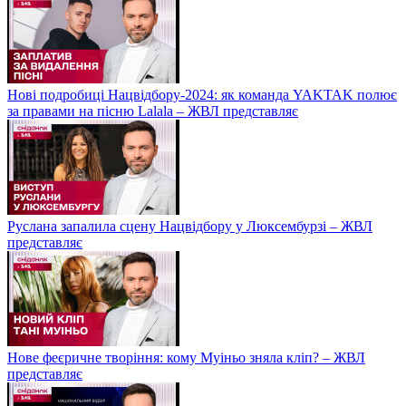
Нові подробиці Нацвідбору-2024: як команда YAKTAK полює
за правами на пісню Lalala – ЖВЛ представляє
Руслана запалила сцену Нацвідбору у Люксембурзі – ЖВЛ
представляє
Нове феєричне творіння: кому Муіньо зняла кліп? – ЖВЛ
представляє