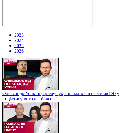
2023
2024
2025
2026
Олександр Усик підтримує українських енергетиків! Яку
ініціативу вигадав боксер?