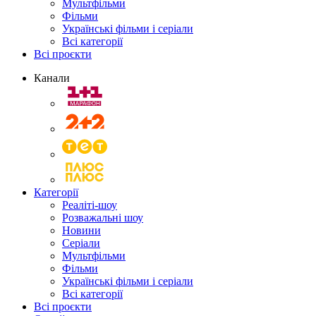
Мультфільми
Фільми
Українські фільми і серіали
Всі категорії
Всі проєкти
Канали
Категорії
Реаліті-шоу
Розважальні шоу
Новини
Серіали
Мультфільми
Фільми
Українські фільми і серіали
Всі категорії
Всі проєкти