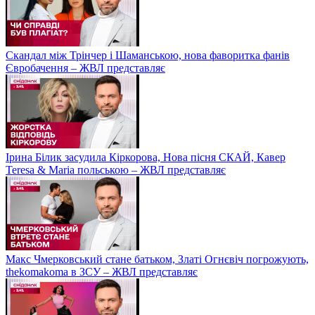
Скандал між Трінчер і Шаманською, нова фаворитка фанів
Євробачення – ЖВЛ представляє
Ірина Білик засудила Кіркорова, Нова пісня СКАЙ, Кавер
Teresa & Maria польською – ЖВЛ представляє
Макс Чмерковський стане батьком, Златі Огнєвіч погрожують,
thekomakoma в ЗСУ – ЖВЛ представляє