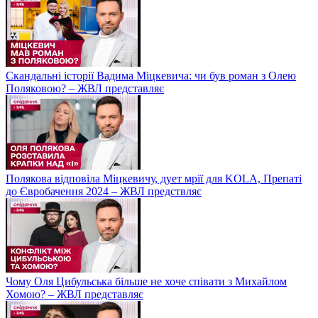
Скандальні історії Вадима Міцкевича: чи був роман з Олею
Поляковою? – ЖВЛ представляє
Полякова відповіла Міцкевичу, дует мрії для KOLA, Препаті
до Євробачення 2024 – ЖВЛ предствляє
Чому Оля Цибульська більше не хоче співати з Михайлом
Хомою? – ЖВЛ представляє