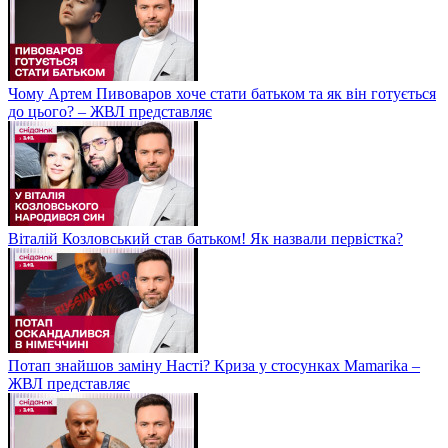
Чому Артем Пивоваров хоче стати батьком та як він готується
до цього? – ЖВЛ представляє
Віталій Козловський став батьком! Як назвали первістка?
Потап знайшов заміну Насті? Криза у стосунках Mamarika –
ЖВЛ представляє