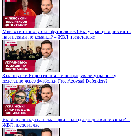
Мілевський знову став футболістом! Які у гравця відносини з
партнерами по команді? – ЖВЛ представляє
Залаштунки Євробачення: чи оштрафували українську
делегацію через футболки Free Azovstal Defenders?
Як вбирались українські зірки з нагоди до дня вишиванки? –
ЖВЛ представляє