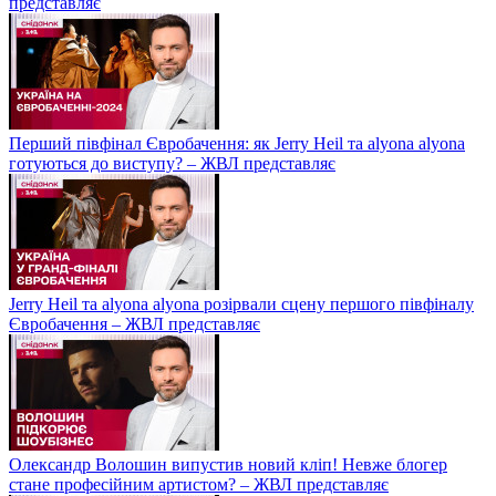
представляє
Перший півфінал Євробачення: як Jerry Heil та alyona alyona
готуються до виступу? – ЖВЛ представляє
Jerry Heil та аlyona аlyona розірвали сцену першого півфіналу
Євробачення – ЖВЛ представляє
Олександр Волошин випустив новий кліп! Невже блогер
стане професійним артистом? – ЖВЛ представляє