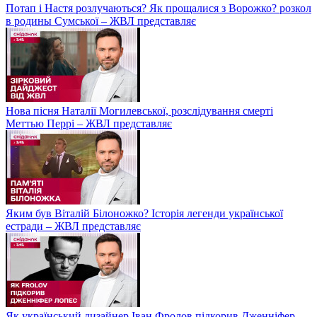
Потап і Настя розлучаються? Як прощалися з Ворожко? розкол
в родины Сумської – ЖВЛ представляє
Нова пісня Наталії Могилевської, розслідування смерті
Меттью Перрі – ЖВЛ представляє
Яким був Віталій Білоножко? Історія легенди української
естради – ЖВЛ представляє
Як український дизайнер Іван Фролов підкорив Дженніфер