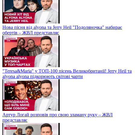
Нова пісня від alyona та Jerry Heil "Подоляночка" набирає
обертів – ЖВЛ представляє
"Teresa&Maria" у ТОП-100 пісень Великобританії! Jerry Heil та
alyona alyona підкорюють світові чарти
Артур Логай розповів про свою зламану руку – ЖВЛ
представляє