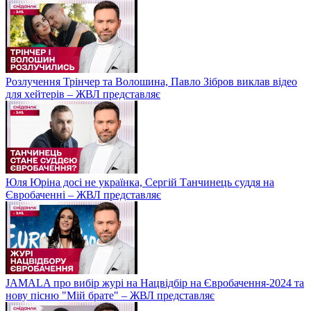
Розлучення Трінчер та Волошина, Павло Зібров виклав відео
для хейтерів – ЖВЛ представляє
Юля Юріна досі не українка, Сергій Танчинець суддя на
Євробаченні – ЖВЛ представляє
JAMALA про вибір журі на Нацвідбір на Євробачення-2024 та
нову пісню "Мій брате" – ЖВЛ представляє