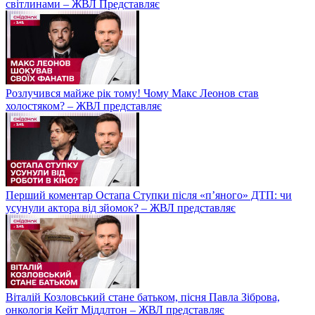
світлинами – ЖВЛ Представляє
Розлучився майже рік тому! Чому Макс Леонов став
холостяком? – ЖВЛ представляє
Перший коментар Остапа Ступки після «п’яного» ДТП: чи
усунули актора від зйомок? – ЖВЛ представляє
Віталій Козловський стане батьком, пісня Павла Зіброва,
онкологія Кейт Міддлтон – ЖВЛ представляє