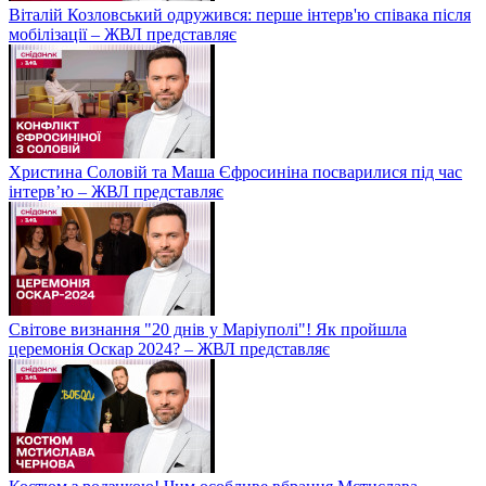
Віталій Козловський одружився: перше інтерв'ю співака після
мобілізації – ЖВЛ представляє
Христина Соловій та Маша Єфросиніна посварилися під час
інтерв’ю – ЖВЛ представляє
Світове визнання "20 днів у Маріуполі"! Як пройшла
церемонія Оскар 2024? – ЖВЛ представляє