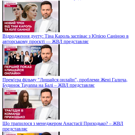
Відродження дуету: Тіна Кароль заспіває з Юлією Саніною в
авторському проєкті — ЖВЛ представляє
Прем'єра фільму "Лишайся онлайн", проблеми Жені Галича,
Будинок Tayanna на Балі – ЖВЛ представляє
Що трапилося з менеджером Анастасії Приходько? – ЖВЛ
представляє