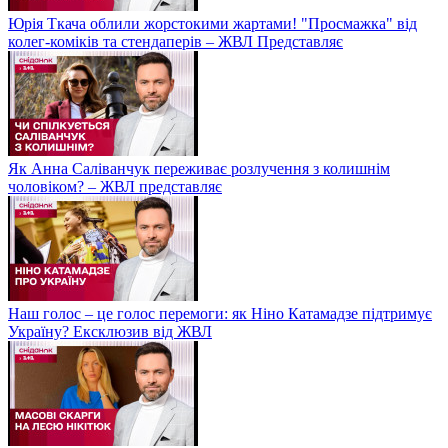
Юрія Ткача облили жорстокими жартами! "Просмажка" від
колег-коміків та стендаперів – ЖВЛ Представляє
Як Анна Саліванчук переживає розлучення з колишнім
чоловіком? – ЖВЛ представляє
Наш голос – це голос перемоги: як Ніно Катамадзе підтримує
Україну? Ексклюзив від ЖВЛ