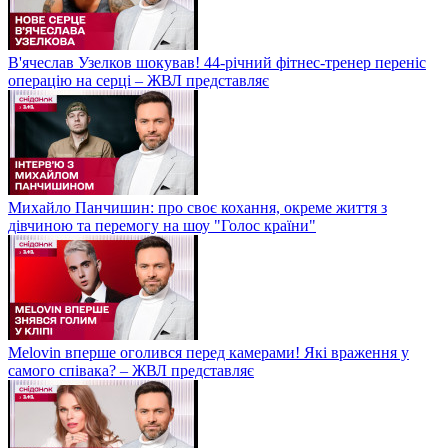
В'ячеслав Узелков шокував! 44-річний фітнес-тренер переніс
операцію на серці – ЖВЛ представляє
Михайло Панчишин: про своє кохання, окреме життя з
дівчиною та перемогу на шоу "Голос країни"
Melovin вперше оголився перед камерами! Які враження у
самого співака? – ЖВЛ представляє