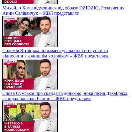
Михайло Хома відмовився від образу DZIDZIO, Розлучення
Анни Саліванчук – ЖВЛ представляє
Соломія Вітвіцька прокоментувала нові стосунки та
відносини з колишнім чоловіком – ЖВЛ представляє
Слова Сумської про скандал з донькою, нова пісня ДахаБраха,
скандал навколо Ріанни – ЖВЛ представляє