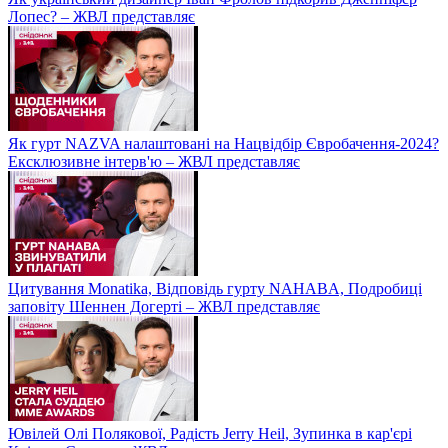
Лопес? – ЖВЛ представляє
Як гурт NAZVA налаштовані на Нацвідбір Євробачення-2024?
Ексклюзивне інтерв'ю – ЖВЛ представляє
Цитування Monatikа, Відповідь гурту NAHABA, Подробиці
заповіту Шеннен Догерті – ЖВЛ представляє
Ювілей Олі Полякової, Радість Jerry Heil, Зупинка в кар'єрі