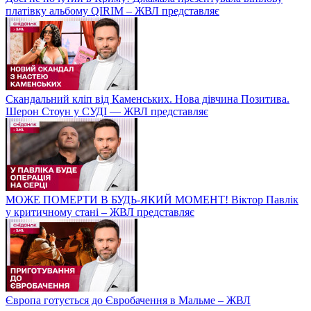
платівку альбому QIRIM – ЖВЛ представляє
Скандальний кліп від Каменських. Нова дівчина Позитива.
Шерон Стоун у СУДІ — ЖВЛ представляє
МОЖЕ ПОМЕРТИ В БУДЬ-ЯКИЙ МОМЕНТ! Віктор Павлік
у критичному стані – ЖВЛ представляє
Європа готується до Євробачення в Мальме – ЖВЛ