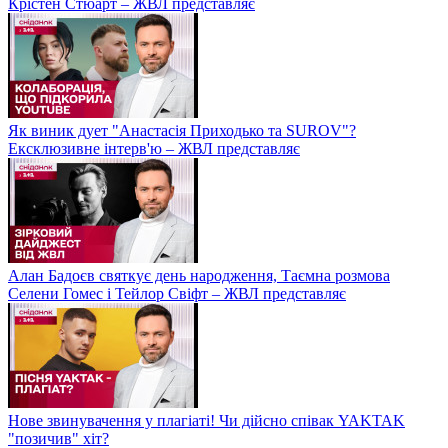
Крістен Стюарт – ЖВЛ представляє
Як виник дует "Анастасія Приходько та SUROV"?
Ексклюзивне інтерв'ю – ЖВЛ представляє
Алан Бадоєв святкує день народження, Таємна розмова
Селени Гомес і Тейлор Свіфт – ЖВЛ представляє
Нове звинувачення у плагіаті! Чи дійсно співак YAKTAK
"позичив" хіт?