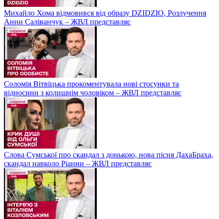
Михайло Хома відмовився від образу DZIDZIO, Розлучення
Анни Саліванчук – ЖВЛ представляє
Соломія Вітвіцька прокоментувала нові стосунки та
відносини з колишнім чоловіком – ЖВЛ представляє
Слова Сумської про скандал з донькою, нова пісня ДахаБраха,
скандал навколо Ріанни – ЖВЛ представляє