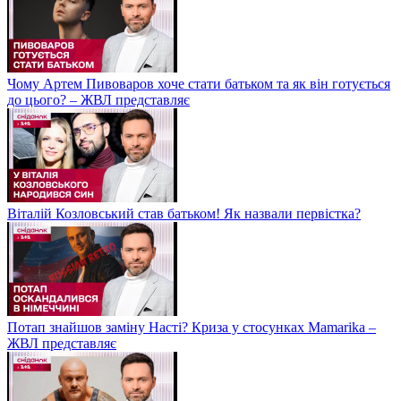
Чому Артем Пивоваров хоче стати батьком та як він готується
до цього? – ЖВЛ представляє
Віталій Козловський став батьком! Як назвали первістка?
Потап знайшов заміну Насті? Криза у стосунках Mamarika –
ЖВЛ представляє