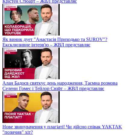
Крістен Стюарт – ЖВЛ представляє
Як виник дует "Анастасія Приходько та SUROV"?
Ексклюзивне інтерв'ю – ЖВЛ представляє
Алан Бадоєв святкує день народження, Таємна розмова
Селени Гомес і Тейлор Свіфт – ЖВЛ представляє
Нове звинувачення у плагіаті! Чи дійсно співак YAKTAK
"позичив" хіт?