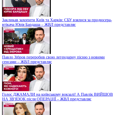
Закликав захопити Київ та Харків: СБУ взялися за продюсера-
втікача Юрія Бардаша – ЖВЛ представляє
Павло Зібров переробив свою легендарну пісню з новими
сенсами – ЖВЛ представляє
Голос ДЖАМАЛИ на київському вокзалі! А Павлік ВИЙШОВ
НА ЗВ'ЯЗОК після ОПЕРАЦІЇ – ЖВЛ представляє