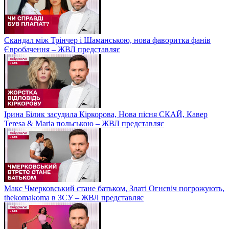
Скандал між Трінчер і Шаманською, нова фаворитка фанів
Євробачення – ЖВЛ представляє
Ірина Білик засудила Кіркорова, Нова пісня СКАЙ, Кавер
Teresa & Maria польською – ЖВЛ представляє
Макс Чмерковський стане батьком, Златі Огнєвіч погрожують,
thekomakoma в ЗСУ – ЖВЛ представляє