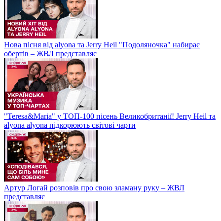
Нова пісня від alyona та Jerry Heil "Подоляночка" набирає
обертів – ЖВЛ представляє
"Teresa&Maria" у ТОП-100 пісень Великобританії! Jerry Heil та
alyona alyona підкорюють світові чарти
Артур Логай розповів про свою зламану руку – ЖВЛ
представляє