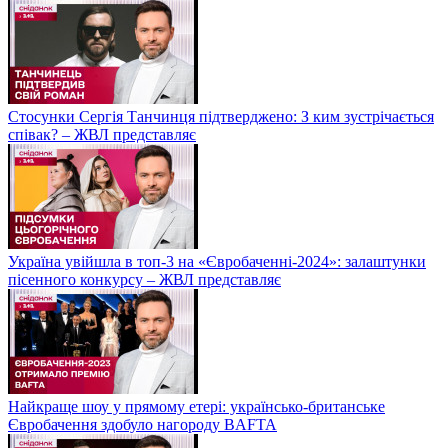
Стосунки Сергія Танчинця підтверджено: З ким зустрічається
співак? – ЖВЛ представляє
Україна увійшла в топ-3 на «Євробаченні-2024»: залаштунки
пісенного конкурсу – ЖВЛ представляє
Найкраще шоу у прямому етері: українсько-британське
Євробачення здобуло нагороду BAFTA