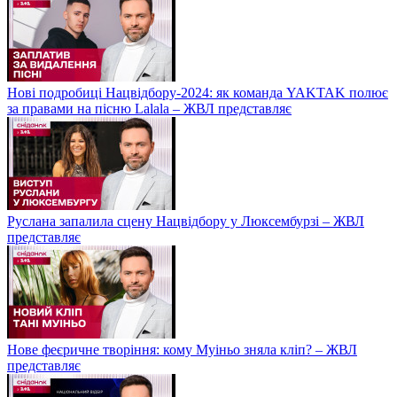
Нові подробиці Нацвідбору-2024: як команда YAKTAK полює
за правами на пісню Lalala – ЖВЛ представляє
Руслана запалила сцену Нацвідбору у Люксембурзі – ЖВЛ
представляє
Нове феєричне творіння: кому Муіньо зняла кліп? – ЖВЛ
представляє