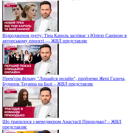
Відродження дуету: Тіна Кароль заспіває з Юлією Саніною в
авторському проєкті — ЖВЛ представляє
Прем'єра фільму "Лишайся онлайн", проблеми Жені Галича,
Будинок Tayanna на Балі – ЖВЛ представляє
Що трапилося з менеджером Анастасії Приходько? – ЖВЛ
представляє