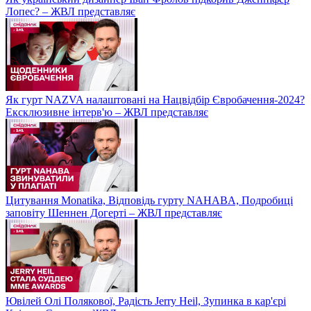
Лопес? – ЖВЛ представляє
Як гурт NAZVA налаштовані на Нацвідбір Євробачення-2024?
Ексклюзивне інтерв'ю – ЖВЛ представляє
Цитування Monatikа, Відповідь гурту NAHABA, Подробиці
заповіту Шеннен Догерті – ЖВЛ представляє
Ювілей Олі Полякової, Радість Jerry Heil, Зупинка в кар'єрі