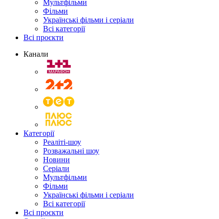
Мультфільми
Фільми
Українські фільми і серіали
Всі категорії
Всі проєкти
Канали
Категорії
Реаліті-шоу
Розважальні шоу
Новини
Серіали
Мультфільми
Фільми
Українські фільми і серіали
Всі категорії
Всі проєкти