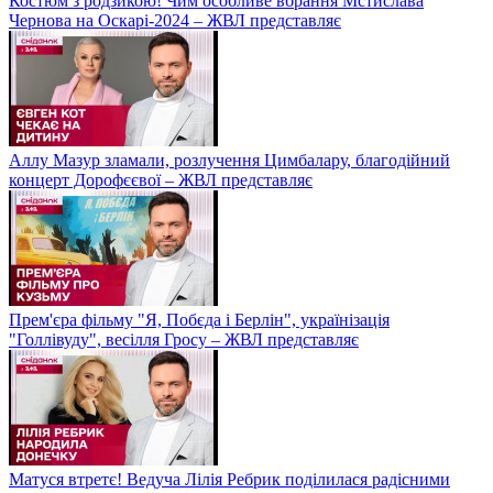
Костюм з родзикою! Чим особливе вбрання Мстислава
Чернова на Оскарі-2024 – ЖВЛ представляє
Аллу Мазур зламали, розлучення Цимбалару, благодійний
концерт Дорофєєвої – ЖВЛ представляє
Прем'єра фільму "Я, Побєда і Берлін", українізація
"Голлівуду", весілля Гросу – ЖВЛ представляє
Матуся втретє! Ведуча Лілія Ребрик поділилася радісними