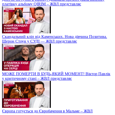
платівку альбому QIRIM – ЖВЛ представляє
Скандальний кліп від Каменських. Нова дівчина Позитива.
Шерон Стоун у СУДІ — ЖВЛ представляє
МОЖЕ ПОМЕРТИ В БУДЬ-ЯКИЙ МОМЕНТ! Віктор Павлік
у критичному стані – ЖВЛ представляє
Європа готується до Євробачення в Мальме – ЖВЛ