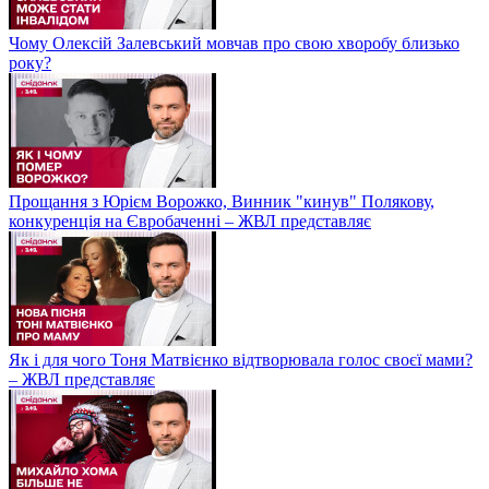
Чому Олексій Залевський мовчав про свою хворобу близько
року?
Прощання з Юрієм Ворожко, Винник "кинув" Полякову,
конкуренція на Євробаченні – ЖВЛ представляє
Як і для чого Тоня Матвієнко відтворювала голос своєї мами?
– ЖВЛ представляє