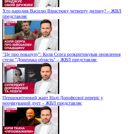
Хто народив Василю Вірастюку четверту дитину? – ЖВЛ
представляє
"Це про показуху": Коля Сєрга розкритикував оновлення
стели "Донецька область" – ЖВЛ представляє
Першоквітневий жарт Наді Дорофєєвої переріс у
неочікуваний дует – ЖВЛ представляє