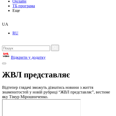
Онлайн
ТБ програма
Еще
UA
RU
Відкрити у додатку
ЖВЛ представляє
Відтепер глядачі зможуть дізнатись новини з життя
знаменитостей у новій рубриці “ЖВЛ представляє”, вестиме
яку Тімур Мірошниченко.