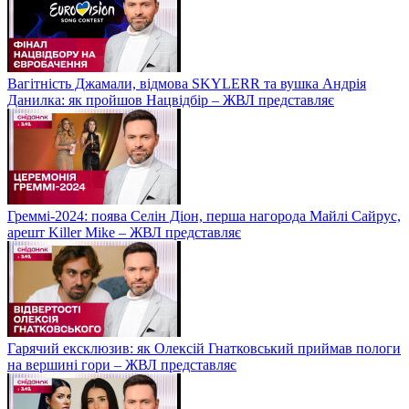
Вагітність Джамали, відмова SKYLERR та вушка Андрія
Данилка: як пройшов Нацвідбір – ЖВЛ представляє
Греммі-2024: поява Селін Діон, перша нагорода Майлі Сайрус,
арешт Killer Mike – ЖВЛ представляє
Гарячий ексклюзив: як Олексій Гнатковський приймав пологи
на вершині гори – ЖВЛ представляє