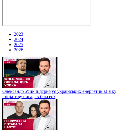
2023
2024
2025
2026
Олександр Усик підтримує українських енергетиків! Яку
ініціативу вигадав боксер?