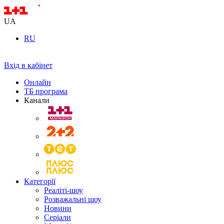
UA
RU
Вхід в кабінет
Онлайн
ТБ програма
Канали
Категорії
Реаліті-шоу
Розважальні шоу
Новини
Серіали