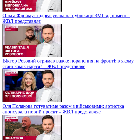
Ольга Фреймут відреагувала на публікації ЗМІ від її імені –
ЖВЛ представляє
Віктор Розовий отримав важке поранення на фронті: в якому
стані комік наразі? – ЖВЛ представляє
Оля Полякова готуватиме разом з військовими: артистка
анонсувала новий проєкт – ЖВЛ представляє