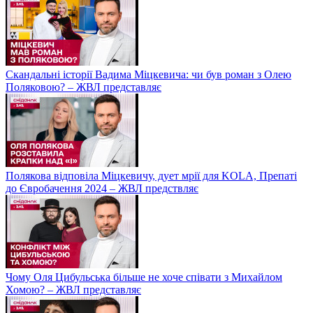
Скандальні історії Вадима Міцкевича: чи був роман з Олею
Поляковою? – ЖВЛ представляє
Полякова відповіла Міцкевичу, дует мрії для KOLA, Препаті
до Євробачення 2024 – ЖВЛ предствляє
Чому Оля Цибульська більше не хоче співати з Михайлом
Хомою? – ЖВЛ представляє