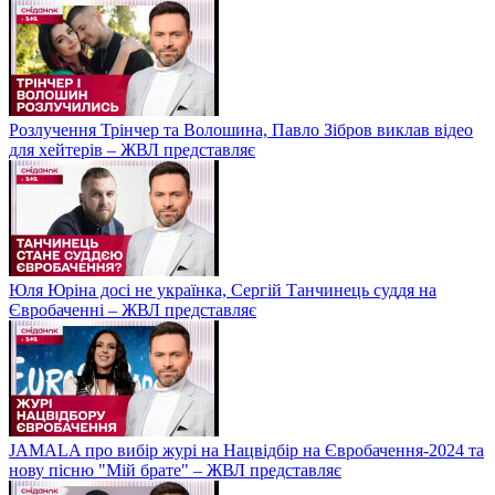
Розлучення Трінчер та Волошина, Павло Зібров виклав відео
для хейтерів – ЖВЛ представляє
Юля Юріна досі не українка, Сергій Танчинець суддя на
Євробаченні – ЖВЛ представляє
JAMALA про вибір журі на Нацвідбір на Євробачення-2024 та
нову пісню "Мій брате" – ЖВЛ представляє