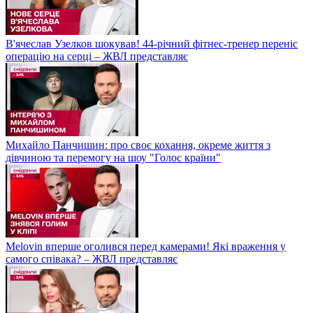
В'ячеслав Узелков шокував! 44-річний фітнес-тренер переніс
операцію на серці – ЖВЛ представляє
Михайло Панчишин: про своє кохання, окреме життя з
дівчиною та перемогу на шоу "Голос країни"
Melovin вперше оголився перед камерами! Які враження у
самого співака? – ЖВЛ представляє