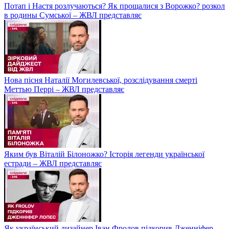
Потап і Настя розлучаються? Як прощалися з Ворожко? розкол
в родины Сумської – ЖВЛ представляє
Нова пісня Наталії Могилевської, розслідування смерті
Меттью Перрі – ЖВЛ представляє
Яким був Віталій Білоножко? Історія легенди української
естради – ЖВЛ представляє
Як український дизайнер Іван Фролов підкорив Дженніфер