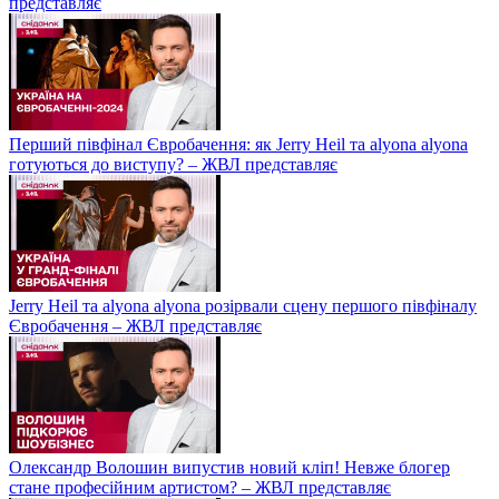
представляє
Перший півфінал Євробачення: як Jerry Heil та alyona alyona
готуються до виступу? – ЖВЛ представляє
Jerry Heil та аlyona аlyona розірвали сцену першого півфіналу
Євробачення – ЖВЛ представляє
Олександр Волошин випустив новий кліп! Невже блогер
стане професійним артистом? – ЖВЛ представляє