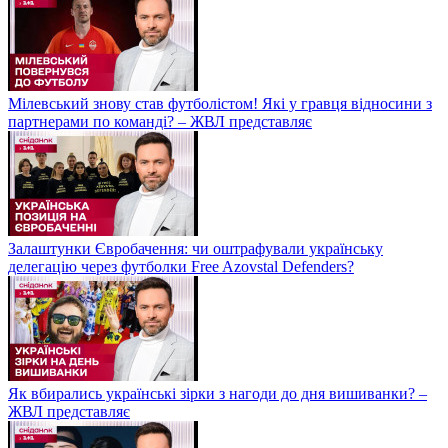
Мілевський знову став футболістом! Які у гравця відносини з
партнерами по команді? – ЖВЛ представляє
Залаштунки Євробачення: чи оштрафували українську
делегацію через футболки Free Azovstal Defenders?
Як вбирались українські зірки з нагоди до дня вишиванки? –
ЖВЛ представляє