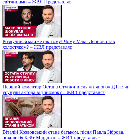
світлинами – ЖВЛ Представляє
Розлучився майже рік тому! Чому Макс Леонов став
холостяком? – ЖВЛ представляє
Перший коментар Остапа Ступки після «п’яного» ДТП: чи
усунули актора від зйомок? – ЖВЛ представляє
Віталій Козловський стане батьком, пісня Павла Зіброва,
онкологія Кейт Міддлтон – ЖВЛ представляє