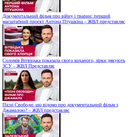
Документальний фільм про війну і тварин: перший
масштабний проєкт Антона Птушкіна – ЖВЛ представляє
Соломія Вітвіцька показала свого коханого, зірки дякують
ЗСУ – ЖВЛ Представляє
Пісні Свободи: що відомо про документальний фільм з
Джамалою? – ЖВЛ представляє