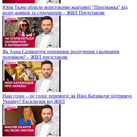
Юрія Ткача облили жорстокими жартами! "Просмажка" від
колег-коміків та стендаперів – ЖВЛ Представляє
Як Анна Саліванчук переживає розлучення з колишнім
чоловіком? – ЖВЛ представляє
Наш голос – це голос перемоги: як Ніно Катамадзе підтримує
Україну? Ексклюзив від ЖВЛ