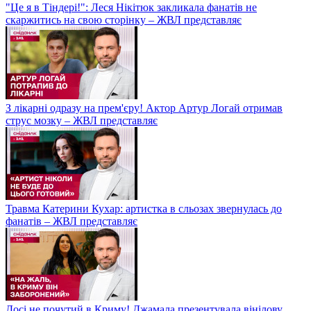
"Це я в Тіндері!": Леся Нікітюк закликала фанатів не
скаржитись на свою сторінку – ЖВЛ представляє
З лікарні одразу на прем'єру! Актор Артур Логай отримав
струс мозку – ЖВЛ представляє
Травма Катерини Кухар: артистка в сльозах звернулась до
фанатів – ЖВЛ представляє
Досі не почутий в Криму! Джамала презентувала вінілову