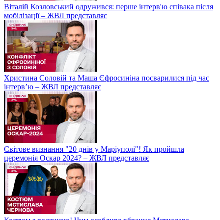
Віталій Козловський одружився: перше інтерв'ю співака після
мобілізації – ЖВЛ представляє
Христина Соловій та Маша Єфросиніна посварилися під час
інтерв’ю – ЖВЛ представляє
Світове визнання "20 днів у Маріуполі"! Як пройшла
церемонія Оскар 2024? – ЖВЛ представляє