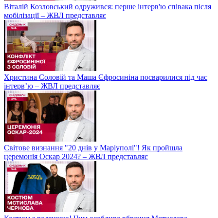
Віталій Козловський одружився: перше інтерв'ю співака після
мобілізації – ЖВЛ представляє
Христина Соловій та Маша Єфросиніна посварилися під час
інтерв’ю – ЖВЛ представляє
Світове визнання "20 днів у Маріуполі"! Як пройшла
церемонія Оскар 2024? – ЖВЛ представляє