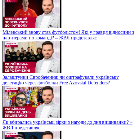
Мілевський знову став футболістом! Які у гравця відносини з
партнерами по команді? – ЖВЛ представляє
Залаштунки Євробачення: чи оштрафували українську
делегацію через футболки Free Azovstal Defenders?
Як вбирались українські зірки з нагоди до дня вишиванки? –
ЖВЛ представляє