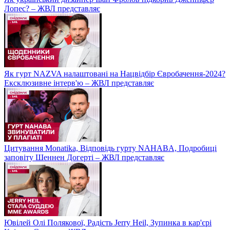
Лопес? – ЖВЛ представляє
Як гурт NAZVA налаштовані на Нацвідбір Євробачення-2024?
Ексклюзивне інтерв'ю – ЖВЛ представляє
Цитування Monatikа, Відповідь гурту NAHABA, Подробиці
заповіту Шеннен Догерті – ЖВЛ представляє
Ювілей Олі Полякової, Радість Jerry Heil, Зупинка в кар'єрі