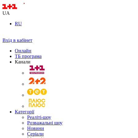
UA
RU
Вхід в кабінет
Онлайн
ТБ програма
Канали
Категорії
Реаліті-шоу
Розважальні шоу
Новини
Серіали