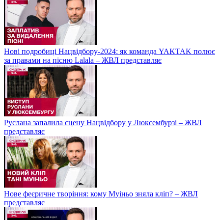
Нові подробиці Нацвідбору-2024: як команда YAKTAK полює
за правами на пісню Lalala – ЖВЛ представляє
Руслана запалила сцену Нацвідбору у Люксембурзі – ЖВЛ
представляє
Нове феєричне творіння: кому Муіньо зняла кліп? – ЖВЛ
представляє