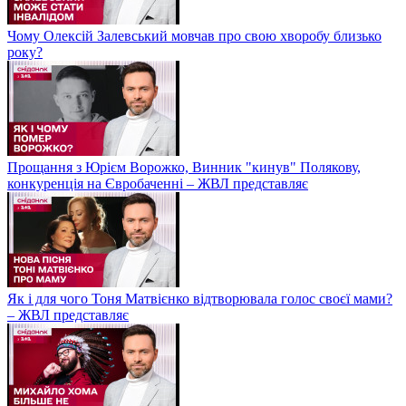
Чому Олексій Залевський мовчав про свою хворобу близько
року?
Прощання з Юрієм Ворожко, Винник "кинув" Полякову,
конкуренція на Євробаченні – ЖВЛ представляє
Як і для чого Тоня Матвієнко відтворювала голос своєї мами?
– ЖВЛ представляє