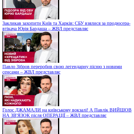
Закликав захопити Київ та Харків: СБУ взялися за продюсера-
втікача Юрія Бардаша – ЖВЛ представляє
Павло Зібров переробив свою легендарну пісню з новими
сенсами – ЖВЛ представляє
Голос ДЖАМАЛИ на київському вокзалі! А Павлік ВИЙШОВ
НА ЗВ'ЯЗОК після ОПЕРАЦІЇ – ЖВЛ представляє