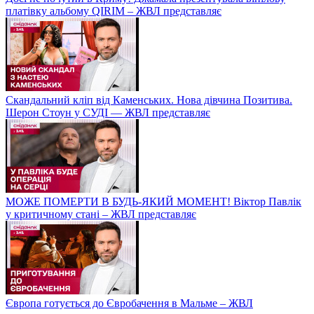
платівку альбому QIRIM – ЖВЛ представляє
Скандальний кліп від Каменських. Нова дівчина Позитива.
Шерон Стоун у СУДІ — ЖВЛ представляє
МОЖЕ ПОМЕРТИ В БУДЬ-ЯКИЙ МОМЕНТ! Віктор Павлік
у критичному стані – ЖВЛ представляє
Європа готується до Євробачення в Мальме – ЖВЛ