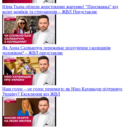
Юрія Ткача облили жорстокими жартами! "Просмажка" від
колег-коміків та стендаперів – ЖВЛ Представляє
Як Анна Саліванчук переживає розлучення з колишнім
чоловіком? – ЖВЛ представляє
Наш голос – це голос перемоги: як Ніно Катамадзе підтримує
Україну? Ексклюзив від ЖВЛ