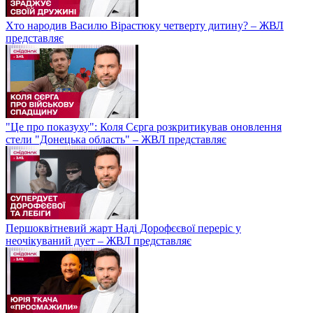
Хто народив Василю Вірастюку четверту дитину? – ЖВЛ
представляє
"Це про показуху": Коля Сєрга розкритикував оновлення
стели "Донецька область" – ЖВЛ представляє
Першоквітневий жарт Наді Дорофєєвої переріс у
неочікуваний дует – ЖВЛ представляє