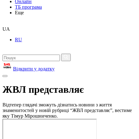
Онлайн
ТБ програма
Еще
UA
RU
Відкрити у додатку
ЖВЛ представляє
Відтепер глядачі зможуть дізнатись новини з життя
знаменитостей у новій рубриці “ЖВЛ представляє”, вестиме
яку Тімур Мірошниченко.