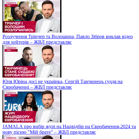
Розлучення Трінчер та Волошина, Павло Зібров виклав відео
для хейтерів – ЖВЛ представляє
Юля Юріна досі не українка, Сергій Танчинець суддя на
Євробаченні – ЖВЛ представляє
JAMALA про вибір журі на Нацвідбір на Євробачення-2024 та
нову пісню "Мій брате" – ЖВЛ представляє