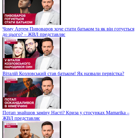
Чому Артем Пивоваров хоче стати батьком та як він готується
до цього? – ЖВЛ представляє
Віталій Козловський став батьком! Як назвали первістка?
Потап знайшов заміну Насті? Криза у стосунках Mamarika –
ЖВЛ представляє