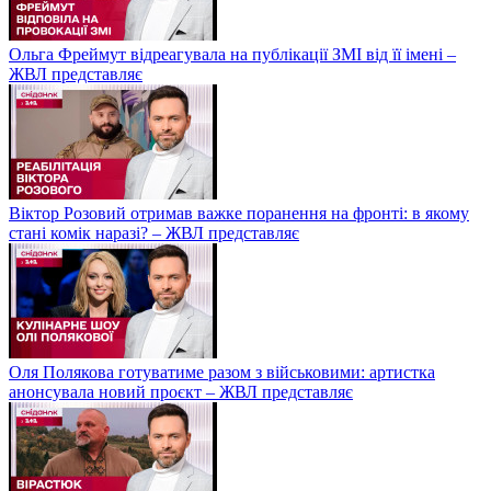
Ольга Фреймут відреагувала на публікації ЗМІ від її імені –
ЖВЛ представляє
Віктор Розовий отримав важке поранення на фронті: в якому
стані комік наразі? – ЖВЛ представляє
Оля Полякова готуватиме разом з військовими: артистка
анонсувала новий проєкт – ЖВЛ представляє