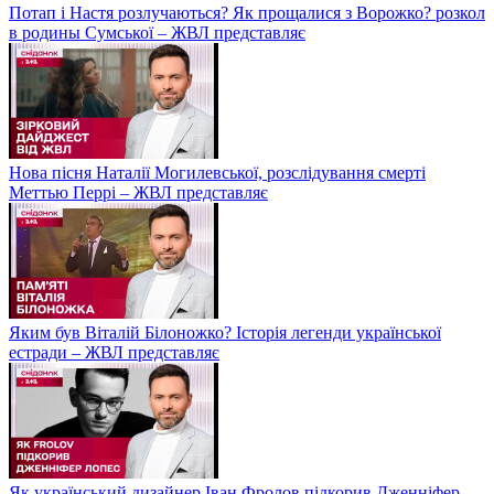
Потап і Настя розлучаються? Як прощалися з Ворожко? розкол
в родины Сумської – ЖВЛ представляє
Нова пісня Наталії Могилевської, розслідування смерті
Меттью Перрі – ЖВЛ представляє
Яким був Віталій Білоножко? Історія легенди української
естради – ЖВЛ представляє
Як український дизайнер Іван Фролов підкорив Дженніфер