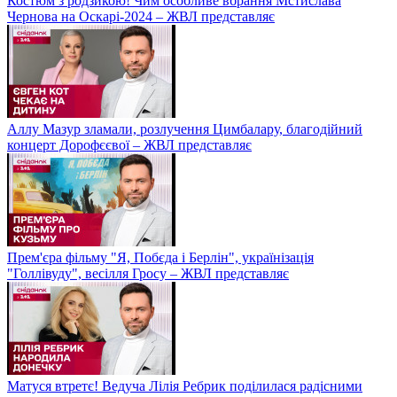
Костюм з родзикою! Чим особливе вбрання Мстислава
Чернова на Оскарі-2024 – ЖВЛ представляє
Аллу Мазур зламали, розлучення Цимбалару, благодійний
концерт Дорофєєвої – ЖВЛ представляє
Прем'єра фільму "Я, Побєда і Берлін", українізація
"Голлівуду", весілля Гросу – ЖВЛ представляє
Матуся втретє! Ведуча Лілія Ребрик поділилася радісними