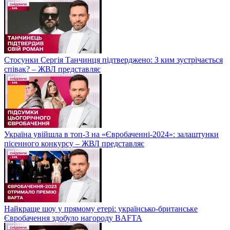
Стосунки Сергія Танчинця підтверджено: З ким зустрічається
співак? – ЖВЛ представляє
Україна увійшла в топ-3 на «Євробаченні-2024»: залаштунки
пісенного конкурсу – ЖВЛ представляє
Найкраще шоу у прямому етері: українсько-британське
Євробачення здобуло нагороду BAFTA