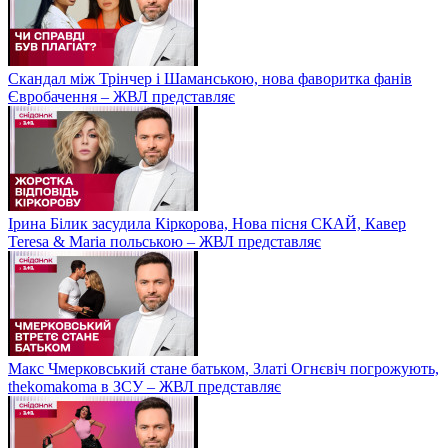
Скандал між Трінчер і Шаманською, нова фаворитка фанів
Євробачення – ЖВЛ представляє
Ірина Білик засудила Кіркорова, Нова пісня СКАЙ, Кавер
Teresa & Maria польською – ЖВЛ представляє
Макс Чмерковський стане батьком, Златі Огнєвіч погрожують,
thekomakoma в ЗСУ – ЖВЛ представляє