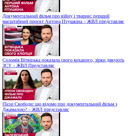
Документальний фільм про війну і тварин: перший
масштабний проєкт Антона Птушкіна – ЖВЛ представляє
Соломія Вітвіцька показала свого коханого, зірки дякують
ЗСУ – ЖВЛ Представляє
Пісні Свободи: що відомо про документальний фільм з
Джамалою? – ЖВЛ представляє