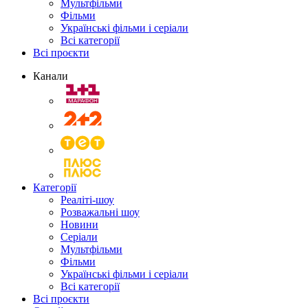
Мультфільми
Фільми
Українські фільми і серіали
Всі категорії
Всі проєкти
Канали
Категорії
Реаліті-шоу
Розважальні шоу
Новини
Серіали
Мультфільми
Фільми
Українські фільми і серіали
Всі категорії
Всі проєкти