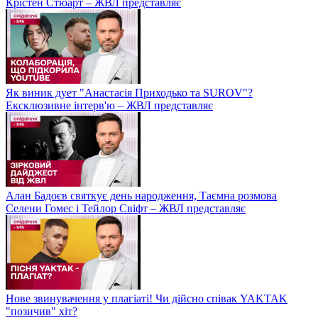
Крістен Стюарт – ЖВЛ представляє
Як виник дует "Анастасія Приходько та SUROV"?
Ексклюзивне інтерв'ю – ЖВЛ представляє
Алан Бадоєв святкує день народження, Таємна розмова
Селени Гомес і Тейлор Свіфт – ЖВЛ представляє
Нове звинувачення у плагіаті! Чи дійсно співак YAKTAK
"позичив" хіт?