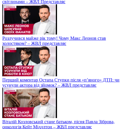
світлинами – ЖВЛ Представляє
Розлучився майже рік тому! Чому Макс Леонов став
холостяком? – ЖВЛ представляє
Перший коментар Остапа Ступки після «п’яного» ДТП: чи
усунули актора від зйомок? – ЖВЛ представляє
Віталій Козловський стане батьком, пісня Павла Зіброва,
онкологія Кейт Міддлтон – ЖВЛ представляє