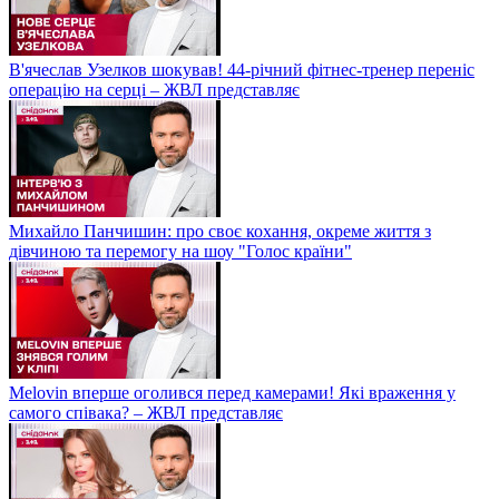
В'ячеслав Узелков шокував! 44-річний фітнес-тренер переніс
операцію на серці – ЖВЛ представляє
Михайло Панчишин: про своє кохання, окреме життя з
дівчиною та перемогу на шоу "Голос країни"
Melovin вперше оголився перед камерами! Які враження у
самого співака? – ЖВЛ представляє