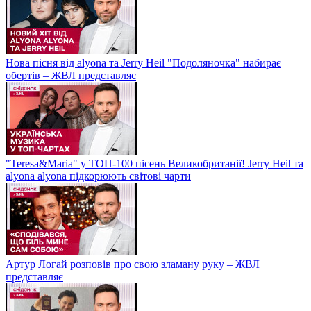
Нова пісня від alyona та Jerry Heil "Подоляночка" набирає
обертів – ЖВЛ представляє
"Teresa&Maria" у ТОП-100 пісень Великобританії! Jerry Heil та
alyona alyona підкорюють світові чарти
Артур Логай розповів про свою зламану руку – ЖВЛ
представляє