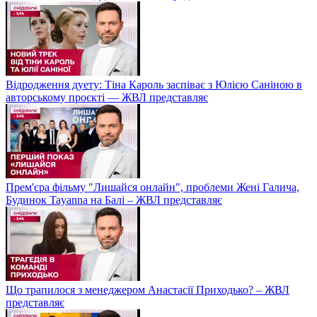
Відродження дуету: Тіна Кароль заспіває з Юлією Саніною в
авторському проєкті — ЖВЛ представляє
Прем'єра фільму "Лишайся онлайн", проблеми Жені Галича,
Будинок Tayanna на Балі – ЖВЛ представляє
Що трапилося з менеджером Анастасії Приходько? – ЖВЛ
представляє