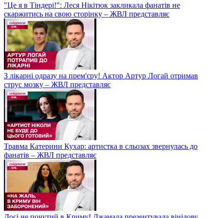
"Це я в Тіндері!": Леся Нікітюк закликала фанатів не
скаржитись на свою сторінку – ЖВЛ представляє
З лікарні одразу на прем'єру! Актор Артур Логай отримав
струс мозку – ЖВЛ представляє
Травма Катерини Кухар: артистка в сльозах звернулась до
фанатів – ЖВЛ представляє
Досі не почутий в Криму! Джамала презентувала вінілову