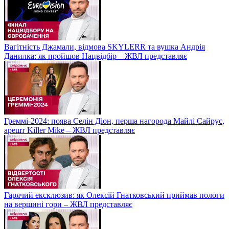
Вагітність Джамали, відмова SKYLERR та вушка Андрія
Данилка: як пройшов Нацвідбір – ЖВЛ представляє
Греммі-2024: поява Селін Діон, перша нагорода Майлі Сайрус,
арешт Killer Mike – ЖВЛ представляє
Гарячий ексклюзив: як Олексій Гнатковський приймав пологи
на вершині гори – ЖВЛ представляє