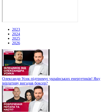
2023
2024
2025
2026
Олександр Усик підтримує українських енергетиків! Яку
ініціативу вигадав боксер?