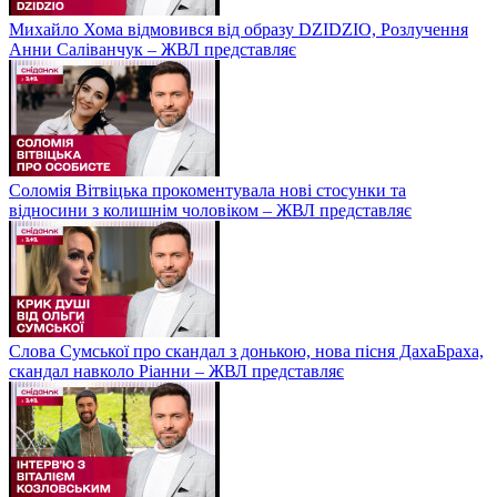
Михайло Хома відмовився від образу DZIDZIO, Розлучення
Анни Саліванчук – ЖВЛ представляє
Соломія Вітвіцька прокоментувала нові стосунки та
відносини з колишнім чоловіком – ЖВЛ представляє
Слова Сумської про скандал з донькою, нова пісня ДахаБраха,
скандал навколо Ріанни – ЖВЛ представляє