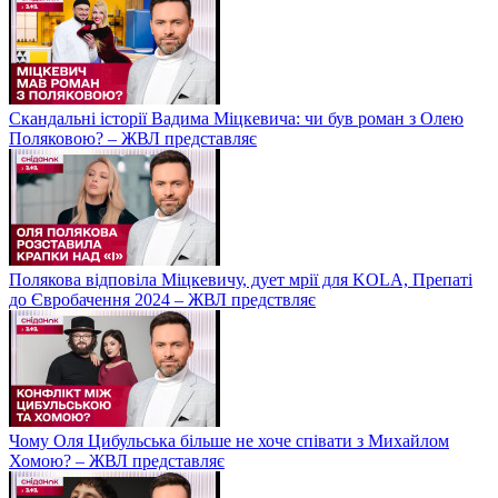
Скандальні історії Вадима Міцкевича: чи був роман з Олею
Поляковою? – ЖВЛ представляє
Полякова відповіла Міцкевичу, дует мрії для KOLA, Препаті
до Євробачення 2024 – ЖВЛ предствляє
Чому Оля Цибульська більше не хоче співати з Михайлом
Хомою? – ЖВЛ представляє