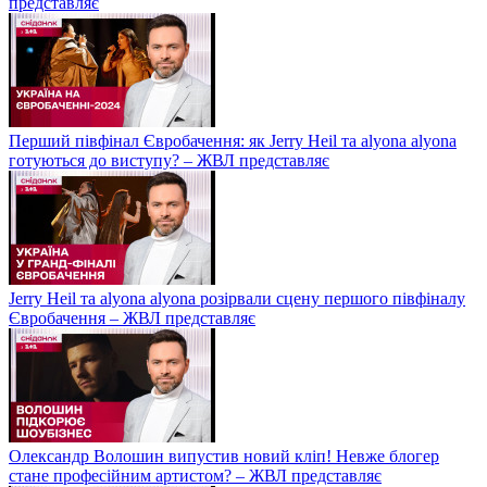
представляє
Перший півфінал Євробачення: як Jerry Heil та alyona alyona
готуються до виступу? – ЖВЛ представляє
Jerry Heil та аlyona аlyona розірвали сцену першого півфіналу
Євробачення – ЖВЛ представляє
Олександр Волошин випустив новий кліп! Невже блогер
стане професійним артистом? – ЖВЛ представляє