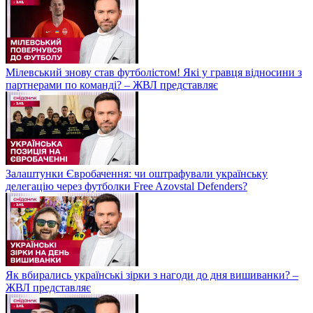
Мілевський знову став футболістом! Які у гравця відносини з
партнерами по команді? – ЖВЛ представляє
Залаштунки Євробачення: чи оштрафували українську
делегацію через футболки Free Azovstal Defenders?
Як вбирались українські зірки з нагоди до дня вишиванки? –
ЖВЛ представляє