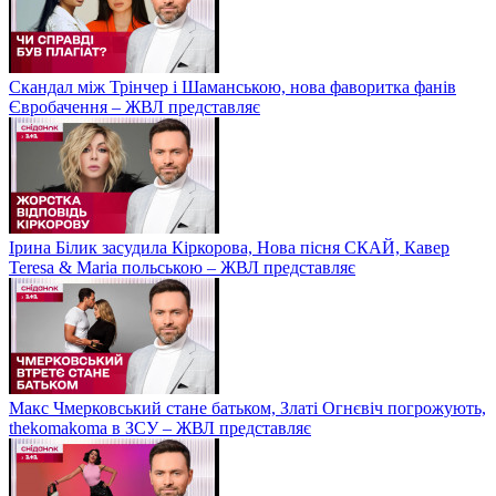
Скандал між Трінчер і Шаманською, нова фаворитка фанів
Євробачення – ЖВЛ представляє
Ірина Білик засудила Кіркорова, Нова пісня СКАЙ, Кавер
Teresa & Maria польською – ЖВЛ представляє
Макс Чмерковський стане батьком, Златі Огнєвіч погрожують,
thekomakoma в ЗСУ – ЖВЛ представляє