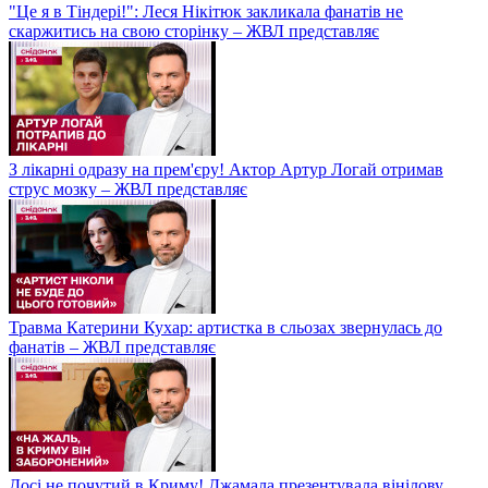
"Це я в Тіндері!": Леся Нікітюк закликала фанатів не
скаржитись на свою сторінку – ЖВЛ представляє
З лікарні одразу на прем'єру! Актор Артур Логай отримав
струс мозку – ЖВЛ представляє
Травма Катерини Кухар: артистка в сльозах звернулась до
фанатів – ЖВЛ представляє
Досі не почутий в Криму! Джамала презентувала вінілову