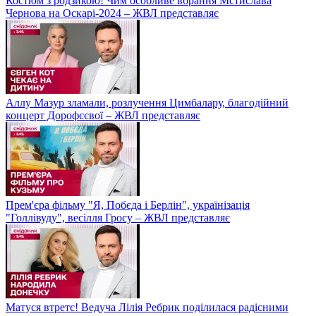
Костюм з родзикою! Чим особливе вбрання Мстислава
Чернова на Оскарі-2024 – ЖВЛ представляє
Аллу Мазур зламали, розлучення Цимбалару, благодійний
концерт Дорофєєвої – ЖВЛ представляє
Прем'єра фільму "Я, Побєда і Берлін", українізація
"Голлівуду", весілля Гросу – ЖВЛ представляє
Матуся втретє! Ведуча Лілія Ребрик поділилася радісними