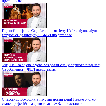
представляє
Перший півфінал Євробачення: як Jerry Heil та alyona alyona
готуються до виступу? – ЖВЛ представляє
Jerry Heil та аlyona аlyona розірвали сцену першого півфіналу
Євробачення – ЖВЛ представляє
Олександр Волошин випустив новий кліп! Невже блогер
стане професійним артистом? – ЖВЛ представляє