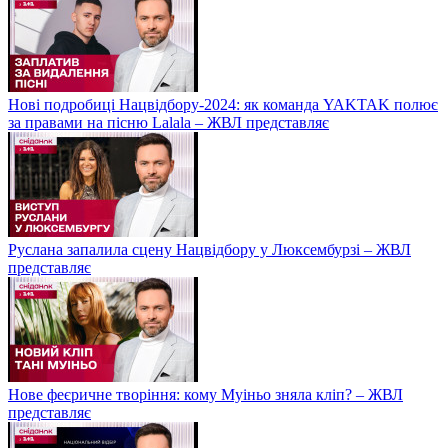
Нові подробиці Нацвідбору-2024: як команда YAKTAK полює
за правами на пісню Lalala – ЖВЛ представляє
Руслана запалила сцену Нацвідбору у Люксембурзі – ЖВЛ
представляє
Нове феєричне творіння: кому Муіньо зняла кліп? – ЖВЛ
представляє