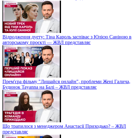
Відродження дуету: Тіна Кароль заспіває з Юлією Саніною в
авторському проєкті — ЖВЛ представляє
Прем'єра фільму "Лишайся онлайн", проблеми Жені Галича,
Будинок Tayanna на Балі – ЖВЛ представляє
Що трапилося з менеджером Анастасії Приходько? – ЖВЛ
представляє