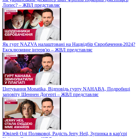
Лопес? – ЖВЛ представляє
Як гурт NAZVA налаштовані на Нацвідбір Євробачення-2024?
Ексклюзивне інтерв'ю – ЖВЛ представляє
Цитування Monatikа, Відповідь гурту NAHABA, Подробиці
заповіту Шеннен Догерті – ЖВЛ представляє
Ювілей Олі Полякової, Радість Jerry Heil, Зупинка в кар'єрі