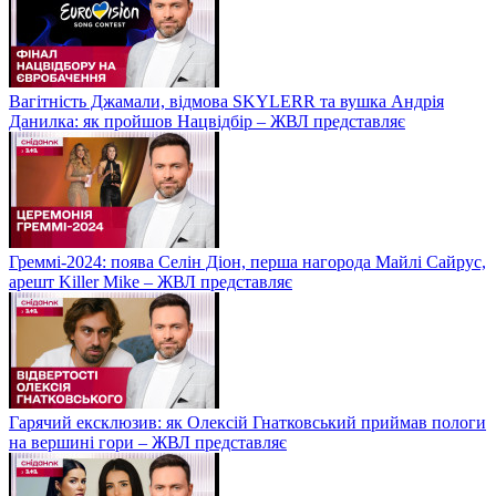
Вагітність Джамали, відмова SKYLERR та вушка Андрія
Данилка: як пройшов Нацвідбір – ЖВЛ представляє
Греммі-2024: поява Селін Діон, перша нагорода Майлі Сайрус,
арешт Killer Mike – ЖВЛ представляє
Гарячий ексклюзив: як Олексій Гнатковський приймав пологи
на вершині гори – ЖВЛ представляє