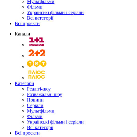
Мультфільми
Фільми
Українські фільми і серіали
Всі категорії
Всі проєкти
Канали
Категорії
Реаліті-шоу
Розважальні шоу
Новини
Серіали
Мультфільми
Фільми
Українські фільми і серіали
Всі категорії
Всі проєкти