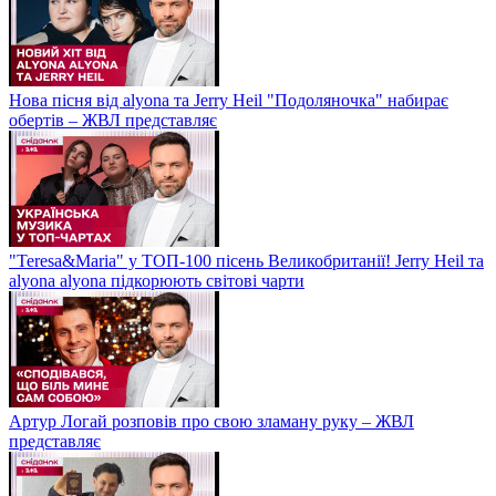
Нова пісня від alyona та Jerry Heil "Подоляночка" набирає
обертів – ЖВЛ представляє
"Teresa&Maria" у ТОП-100 пісень Великобританії! Jerry Heil та
alyona alyona підкорюють світові чарти
Артур Логай розповів про свою зламану руку – ЖВЛ
представляє