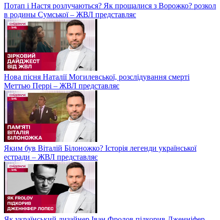
Потап і Настя розлучаються? Як прощалися з Ворожко? розкол
в родины Сумської – ЖВЛ представляє
Нова пісня Наталії Могилевської, розслідування смерті
Меттью Перрі – ЖВЛ представляє
Яким був Віталій Білоножко? Історія легенди української
естради – ЖВЛ представляє
Як український дизайнер Іван Фролов підкорив Дженніфер