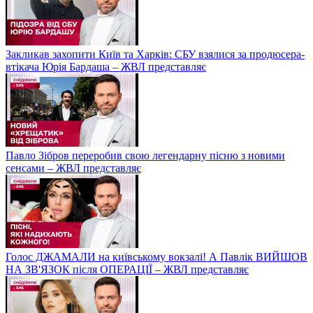
Закликав захопити Київ та Харків: СБУ взялися за продюсера-
втікача Юрія Бардаша – ЖВЛ представляє
Павло Зібров переробив свою легендарну пісню з новими
сенсами – ЖВЛ представляє
Голос ДЖАМАЛИ на київському вокзалі! А Павлік ВИЙШОВ
НА ЗВ'ЯЗОК після ОПЕРАЦІЇ – ЖВЛ представляє