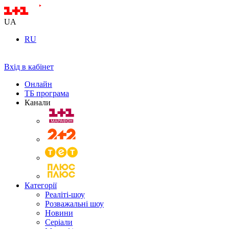
UA
RU
Вхід в кабінет
Онлайн
ТБ програма
Канали
Категорії
Реаліті-шоу
Розважальні шоу
Новини
Серіали