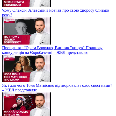
Чому Олексій Залевський мовчав про свою хворобу близько
року?
Прощання з Юрієм Ворожко, Винник "кинув" Полякову,
конкуренція на Євробаченні – ЖВЛ представляє
Як і для чого Тоня Матвієнко відтворювала голос своєї мами?
– ЖВЛ представляє