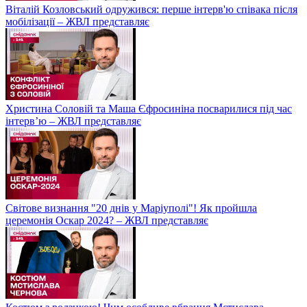
Віталій Козловський одружився: перше інтерв'ю співака після
мобілізації – ЖВЛ представляє
Христина Соловій та Маша Єфросиніна посварилися під час
інтерв’ю – ЖВЛ представляє
Світове визнання "20 днів у Маріуполі"! Як пройшла
церемонія Оскар 2024? – ЖВЛ представляє