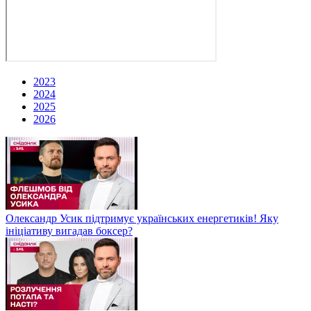
2023
2024
2025
2026
Олександр Усик підтримує українських енергетиків! Яку
ініціативу вигадав боксер?