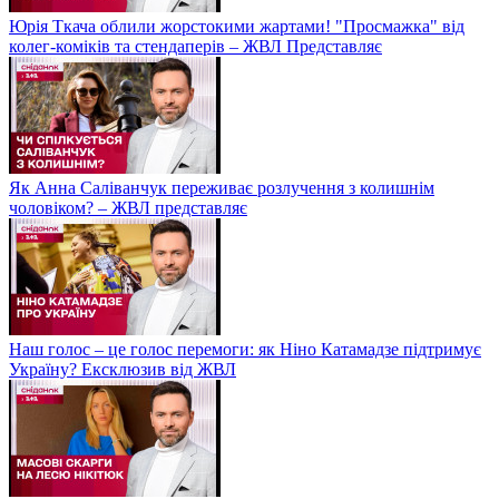
Юрія Ткача облили жорстокими жартами! "Просмажка" від
колег-коміків та стендаперів – ЖВЛ Представляє
Як Анна Саліванчук переживає розлучення з колишнім
чоловіком? – ЖВЛ представляє
Наш голос – це голос перемоги: як Ніно Катамадзе підтримує
Україну? Ексклюзив від ЖВЛ