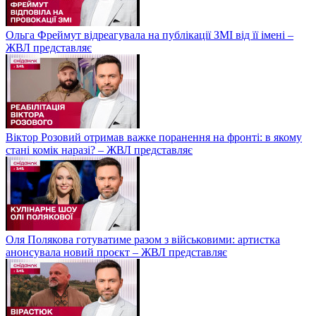
Ольга Фреймут відреагувала на публікації ЗМІ від її імені –
ЖВЛ представляє
Віктор Розовий отримав важке поранення на фронті: в якому
стані комік наразі? – ЖВЛ представляє
Оля Полякова готуватиме разом з військовими: артистка
анонсувала новий проєкт – ЖВЛ представляє