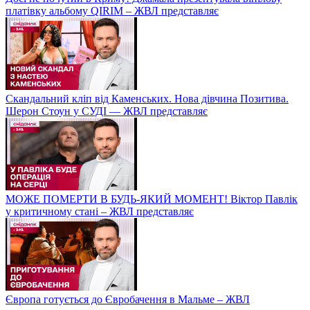
платівку альбому QIRIM – ЖВЛ представляє
Скандальний кліп від Каменських. Нова дівчина Позитива.
Шерон Стоун у СУДІ — ЖВЛ представляє
МОЖЕ ПОМЕРТИ В БУДЬ-ЯКИЙ МОМЕНТ! Віктор Павлік
у критичному стані – ЖВЛ представляє
Європа готується до Євробачення в Мальме – ЖВЛ