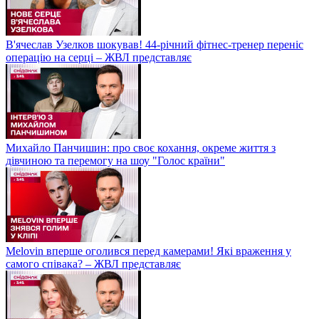
В'ячеслав Узелков шокував! 44-річний фітнес-тренер переніс
операцію на серці – ЖВЛ представляє
Михайло Панчишин: про своє кохання, окреме життя з
дівчиною та перемогу на шоу "Голос країни"
Melovin вперше оголився перед камерами! Які враження у
самого співака? – ЖВЛ представляє