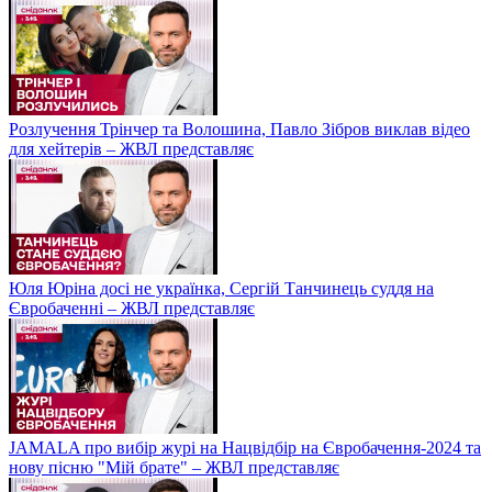
Розлучення Трінчер та Волошина, Павло Зібров виклав відео
для хейтерів – ЖВЛ представляє
Юля Юріна досі не українка, Сергій Танчинець суддя на
Євробаченні – ЖВЛ представляє
JAMALA про вибір журі на Нацвідбір на Євробачення-2024 та
нову пісню "Мій брате" – ЖВЛ представляє