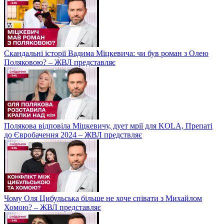
Скандальні історії Вадима Міцкевича: чи був роман з Олею
Поляковою? – ЖВЛ представляє
Полякова відповіла Міцкевичу, дует мрії для KOLA, Препаті
до Євробачення 2024 – ЖВЛ предствляє
Чому Оля Цибульська більше не хоче співати з Михайлом
Хомою? – ЖВЛ представляє