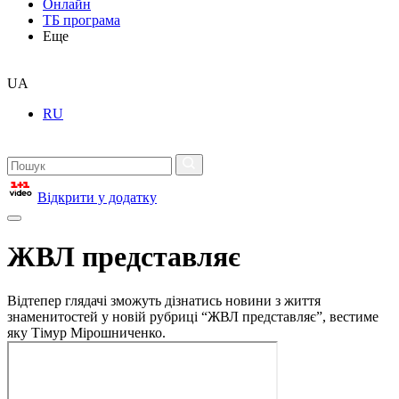
Онлайн
ТБ програма
Еще
UA
RU
Відкрити у додатку
ЖВЛ представляє
Відтепер глядачі зможуть дізнатись новини з життя
знаменитостей у новій рубриці “ЖВЛ представляє”, вестиме
яку Тімур Мірошниченко.