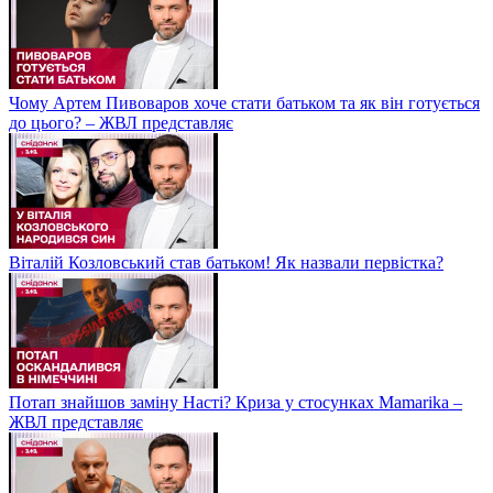
Чому Артем Пивоваров хоче стати батьком та як він готується
до цього? – ЖВЛ представляє
Віталій Козловський став батьком! Як назвали первістка?
Потап знайшов заміну Насті? Криза у стосунках Mamarika –
ЖВЛ представляє