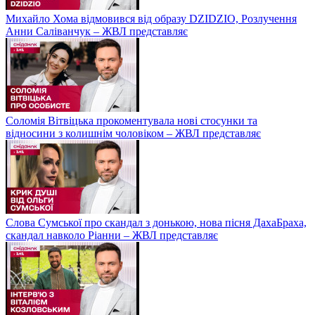
Михайло Хома відмовився від образу DZIDZIO, Розлучення
Анни Саліванчук – ЖВЛ представляє
Соломія Вітвіцька прокоментувала нові стосунки та
відносини з колишнім чоловіком – ЖВЛ представляє
Слова Сумської про скандал з донькою, нова пісня ДахаБраха,
скандал навколо Ріанни – ЖВЛ представляє