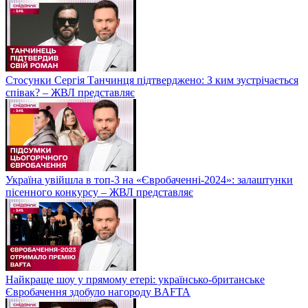
Стосунки Сергія Танчинця підтверджено: З ким зустрічається
співак? – ЖВЛ представляє
Україна увійшла в топ-3 на «Євробаченні-2024»: залаштунки
пісенного конкурсу – ЖВЛ представляє
Найкраще шоу у прямому етері: українсько-британське
Євробачення здобуло нагороду BAFTA