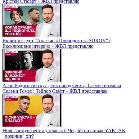
Крістен Стюарт – ЖВЛ представляє
Як виник дует "Анастасія Приходько та SUROV"?
Ексклюзивне інтерв'ю – ЖВЛ представляє
Алан Бадоєв святкує день народження, Таємна розмова
Селени Гомес і Тейлор Свіфт – ЖВЛ представляє
Нове звинувачення у плагіаті! Чи дійсно співак YAKTAK
"позичив" хіт?