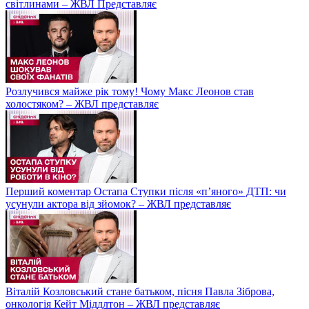
світлинами – ЖВЛ Представляє
Розлучився майже рік тому! Чому Макс Леонов став
холостяком? – ЖВЛ представляє
Перший коментар Остапа Ступки після «п’яного» ДТП: чи
усунули актора від зйомок? – ЖВЛ представляє
Віталій Козловський стане батьком, пісня Павла Зіброва,
онкологія Кейт Міддлтон – ЖВЛ представляє