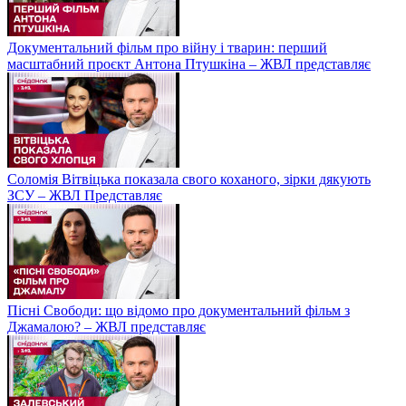
Документальний фільм про війну і тварин: перший
масштабний проєкт Антона Птушкіна – ЖВЛ представляє
Соломія Вітвіцька показала свого коханого, зірки дякують
ЗСУ – ЖВЛ Представляє
Пісні Свободи: що відомо про документальний фільм з
Джамалою? – ЖВЛ представляє