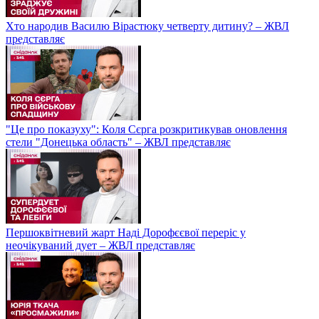
Хто народив Василю Вірастюку четверту дитину? – ЖВЛ
представляє
"Це про показуху": Коля Сєрга розкритикував оновлення
стели "Донецька область" – ЖВЛ представляє
Першоквітневий жарт Наді Дорофєєвої переріс у
неочікуваний дует – ЖВЛ представляє