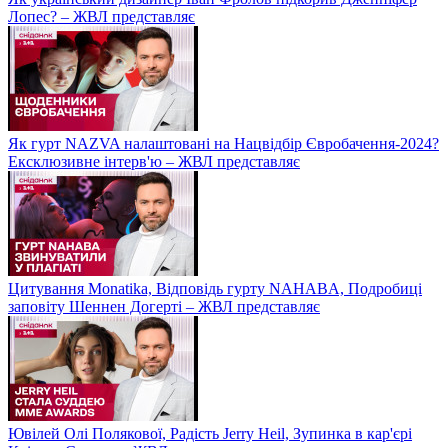
Лопес? – ЖВЛ представляє
Як гурт NAZVA налаштовані на Нацвідбір Євробачення-2024?
Ексклюзивне інтерв'ю – ЖВЛ представляє
Цитування Monatikа, Відповідь гурту NAHABA, Подробиці
заповіту Шеннен Догерті – ЖВЛ представляє
Ювілей Олі Полякової, Радість Jerry Heil, Зупинка в кар'єрі