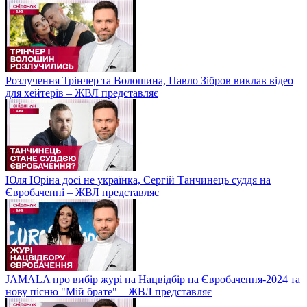
Розлучення Трінчер та Волошина, Павло Зібров виклав відео
для хейтерів – ЖВЛ представляє
Юля Юріна досі не українка, Сергій Танчинець суддя на
Євробаченні – ЖВЛ представляє
JAMALA про вибір журі на Нацвідбір на Євробачення-2024 та
нову пісню "Мій брате" – ЖВЛ представляє