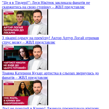
"Це я в Тіндері!": Леся Нікітюк закликала фанатів не
скаржитись на свою сторінку – ЖВЛ представляє
З лікарні одразу на прем'єру! Актор Артур Логай отримав
струс мозку – ЖВЛ представляє
Травма Катерини Кухар: артистка в сльозах звернулась до
фанатів – ЖВЛ представляє
Досі не почутий в Криму! Джамала презентувала вінілову