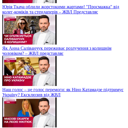
Юрія Ткача облили жорстокими жартами! "Просмажка" від
колег-коміків та стендаперів – ЖВЛ Представляє
Як Анна Саліванчук переживає розлучення з колишнім
чоловіком? – ЖВЛ представляє
Наш голос – це голос перемоги: як Ніно Катамадзе підтримує
Україну? Ексклюзив від ЖВЛ