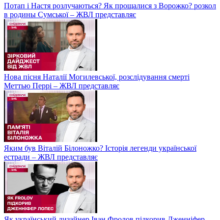
Потап і Настя розлучаються? Як прощалися з Ворожко? розкол
в родины Сумської – ЖВЛ представляє
Нова пісня Наталії Могилевської, розслідування смерті
Меттью Перрі – ЖВЛ представляє
Яким був Віталій Білоножко? Історія легенди української
естради – ЖВЛ представляє
Як український дизайнер Іван Фролов підкорив Дженніфер