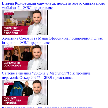
Віталій Козловський одружився: перше інтерв'ю співака після
мобілізації – ЖВЛ представляє
Христина Соловій та Маша Єфросиніна посварилися під час
інтерв’ю – ЖВЛ представляє
Світове визнання "20 днів у Маріуполі"! Як пройшла
церемонія Оскар 2024? – ЖВЛ представляє