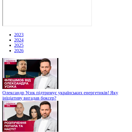
2023
2024
2025
2026
Олександр Усик підтримує українських енергетиків! Яку
ініціативу вигадав боксер?