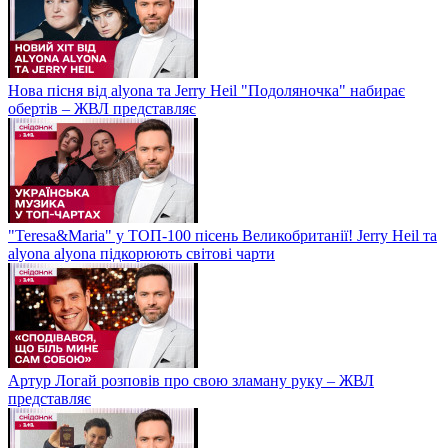
Нова пісня від alyona та Jerry Heil "Подоляночка" набирає
обертів – ЖВЛ представляє
"Teresa&Maria" у ТОП-100 пісень Великобританії! Jerry Heil та
alyona alyona підкорюють світові чарти
Артур Логай розповів про свою зламану руку – ЖВЛ
представляє