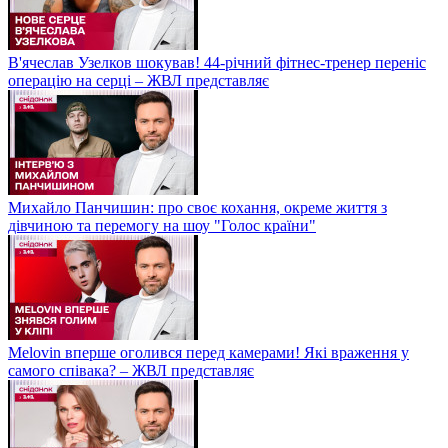
В'ячеслав Узелков шокував! 44-річний фітнес-тренер переніс
операцію на серці – ЖВЛ представляє
Михайло Панчишин: про своє кохання, окреме життя з
дівчиною та перемогу на шоу "Голос країни"
Melovin вперше оголився перед камерами! Які враження у
самого співака? – ЖВЛ представляє