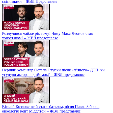
світлинами – ЖВЛ Представляє
Розлучився майже рік тому! Чому Макс Леонов став
холостяком? – ЖВЛ представляє
Перший коментар Остапа Ступки після «п’яного» ДТП: чи
усунули актора від зйомок? – ЖВЛ представляє
Віталій Козловський стане батьком, пісня Павла Зіброва,
онкологія Кейт Міддлтон – ЖВЛ представляє