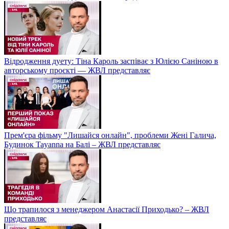
Відродження дуету: Тіна Кароль заспіває з Юлією Саніною в
авторському проєкті — ЖВЛ представляє
Прем'єра фільму "Лишайся онлайн", проблеми Жені Галича,
Будинок Tayanna на Балі – ЖВЛ представляє
Що трапилося з менеджером Анастасії Приходько? – ЖВЛ
представляє