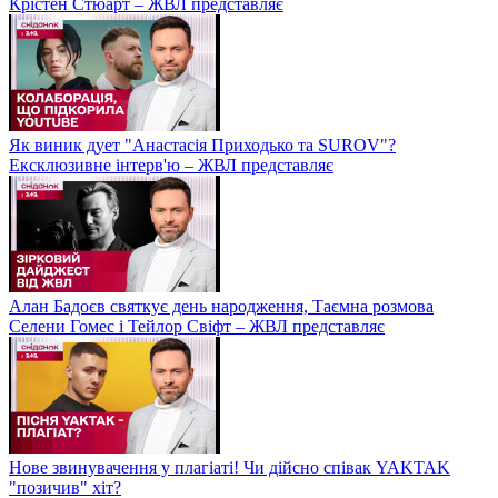
Крістен Стюарт – ЖВЛ представляє
Як виник дует "Анастасія Приходько та SUROV"?
Ексклюзивне інтерв'ю – ЖВЛ представляє
Алан Бадоєв святкує день народження, Таємна розмова
Селени Гомес і Тейлор Свіфт – ЖВЛ представляє
Нове звинувачення у плагіаті! Чи дійсно співак YAKTAK
"позичив" хіт?