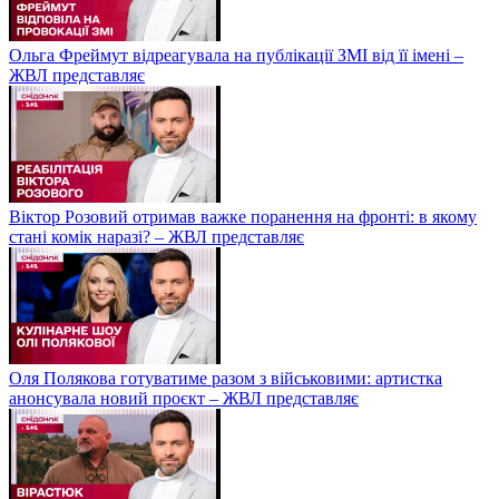
Ольга Фреймут відреагувала на публікації ЗМІ від її імені –
ЖВЛ представляє
Віктор Розовий отримав важке поранення на фронті: в якому
стані комік наразі? – ЖВЛ представляє
Оля Полякова готуватиме разом з військовими: артистка
анонсувала новий проєкт – ЖВЛ представляє