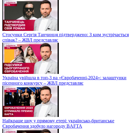
Стосунки Сергія Танчинця підтверджено: З ким зустрічається
співак? – ЖВЛ представляє
Україна увійшла в топ-3 на «Євробаченні-2024»: залаштунки
пісенного конкурсу – ЖВЛ представляє
Найкраще шоу у прямому етері: українсько-британське
Євробачення здобуло нагороду BAFTA