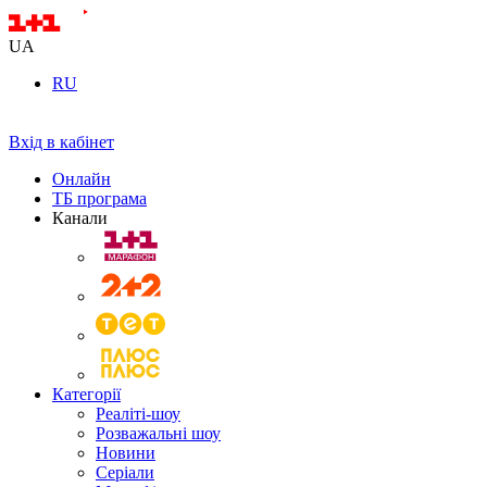
UA
RU
Вхід в кабінет
Онлайн
ТБ програма
Канали
Категорії
Реаліті-шоу
Розважальні шоу
Новини
Серіали