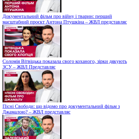
Документальний фільм про війну і тварин: перший
масштабний проєкт Антона Птушкіна – ЖВЛ представляє
Соломія Вітвіцька показала свого коханого, зірки дякують
ЗСУ – ЖВЛ Представляє
Пісні Свободи: що відомо про документальний фільм з
Джамалою? – ЖВЛ представляє