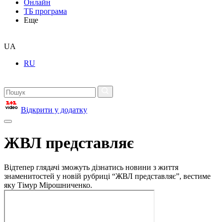
Онлайн
ТБ програма
Еще
UA
RU
Відкрити у додатку
ЖВЛ представляє
Відтепер глядачі зможуть дізнатись новини з життя
знаменитостей у новій рубриці “ЖВЛ представляє”, вестиме
яку Тімур Мірошниченко.