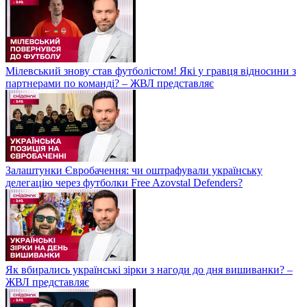
Мілевський знову став футболістом! Які у гравця відносини з
партнерами по команді? – ЖВЛ представляє
Залаштунки Євробачення: чи оштрафували українську
делегацію через футболки Free Azovstal Defenders?
Як вбирались українські зірки з нагоди до дня вишиванки? –
ЖВЛ представляє