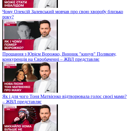
Чому Олексій Залевський мовчав про свою хворобу близько
року?
Прощання з Юрієм Ворожко, Винник "кинув" Полякову,
конкуренція на Євробаченні – ЖВЛ представляє
Як і для чого Тоня Матвієнко відтворювала голос своєї мами?
– ЖВЛ представляє