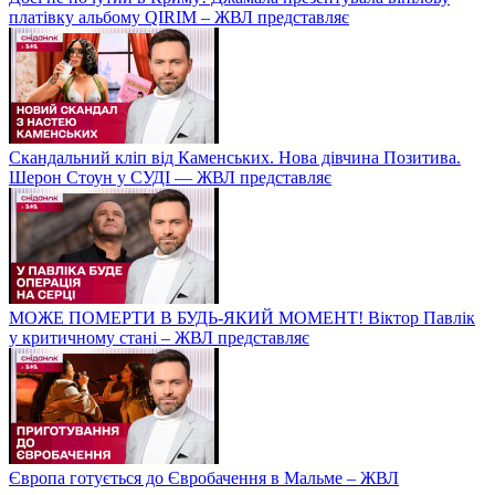
платівку альбому QIRIM – ЖВЛ представляє
Скандальний кліп від Каменських. Нова дівчина Позитива.
Шерон Стоун у СУДІ — ЖВЛ представляє
МОЖЕ ПОМЕРТИ В БУДЬ-ЯКИЙ МОМЕНТ! Віктор Павлік
у критичному стані – ЖВЛ представляє
Європа готується до Євробачення в Мальме – ЖВЛ