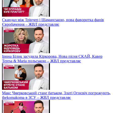
Скандал між Трінчер і Шаманською, нова фаворитка фанів
Євробачення – ЖВЛ представляє
Ірина Білик засудила Кіркорова, Нова пісня СКАЙ, Кавер
Teresa & Maria польською – ЖВЛ представляє
Макс Чмерковський стане батьком, Златі Огнєвіч погрожують,
thekomakoma в ЗСУ – ЖВЛ представляє