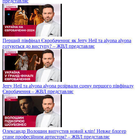
представляє
Перший півфінал Євробачення: як Jerry Heil та alyona alyona
готуються до виступу? – ЖВЛ представляє
Jerry Heil та аlyona аlyona розірвали сцену першого півфіналу
Євробачення – ЖВЛ представляє
Олександр Волошин випустив новий кліп! Невже блогер
стане професійним артистом? – ЖВЛ представляє