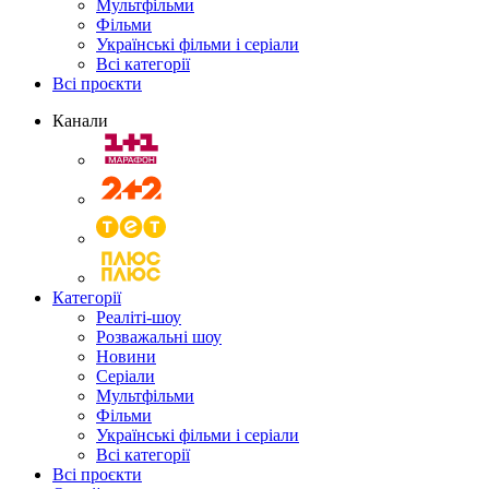
Мультфільми
Фільми
Українські фільми і серіали
Всі категорії
Всі проєкти
Канали
Категорії
Реаліті-шоу
Розважальні шоу
Новини
Серіали
Мультфільми
Фільми
Українські фільми і серіали
Всі категорії
Всі проєкти