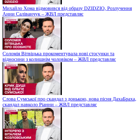
Михайло Хома відмовився від образу DZIDZIO, Розлучення
Анни Саліванчук – ЖВЛ представляє
Соломія Вітвіцька прокоментувала нові стосунки та
відносини з колишнім чоловіком – ЖВЛ представляє
Слова Сумської про скандал з донькою, нова пісня ДахаБраха,
скандал навколо Ріанни – ЖВЛ представляє