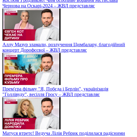
Костюм з родзикою! Чим особливе вбрання Мстислава
Чернова на Оскарі-2024 – ЖВЛ представляє
Аллу Мазур зламали, розлучення Цимбалару, благодійний
концерт Дорофєєвої – ЖВЛ представляє
Прем'єра фільму "Я, Побєда і Берлін", українізація
"Голлівуду", весілля Гросу – ЖВЛ представляє
Матуся втретє! Ведуча Лілія Ребрик поділилася радісними