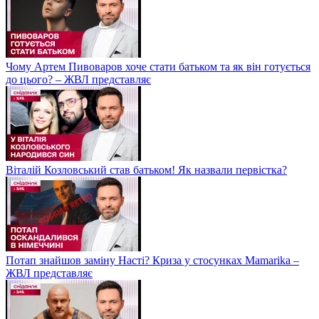
Чому Артем Пивоваров хоче стати батьком та як він готується
до цього? – ЖВЛ представляє
Віталій Козловський став батьком! Як назвали первістка?
Потап знайшов заміну Насті? Криза у стосунках Mamarika –
ЖВЛ представляє