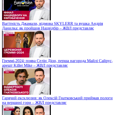
Вагітність Джамали, відмова SKYLERR та вушка Андрія
Данилка: як пройшов Нацвідбір – ЖВЛ представляє
Греммі-2024: поява Селін Діон, перша нагорода Майлі Сайрус,
арешт Killer Mike – ЖВЛ представляє
Гарячий ексклюзив: як Олексій Гнатковський приймав пологи
на вершині гори – ЖВЛ представляє