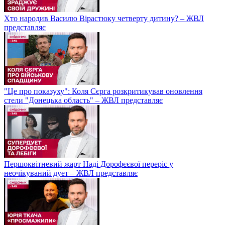
Хто народив Василю Вірастюку четверту дитину? – ЖВЛ
представляє
"Це про показуху": Коля Сєрга розкритикував оновлення
стели "Донецька область" – ЖВЛ представляє
Першоквітневий жарт Наді Дорофєєвої переріс у
неочікуваний дует – ЖВЛ представляє