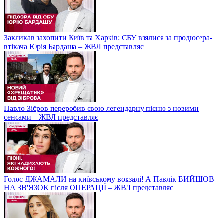
Закликав захопити Київ та Харків: СБУ взялися за продюсера-
втікача Юрія Бардаша – ЖВЛ представляє
Павло Зібров переробив свою легендарну пісню з новими
сенсами – ЖВЛ представляє
Голос ДЖАМАЛИ на київському вокзалі! А Павлік ВИЙШОВ
НА ЗВ'ЯЗОК після ОПЕРАЦІЇ – ЖВЛ представляє