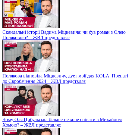
Скандальні історії Вадима Міцкевича: чи був роман з Олею
Поляковою? – ЖВЛ представляє
Полякова відповіла Міцкевичу, дует мрії для KOLA, Препаті
до Євробачення 2024 – ЖВЛ предствляє
Чому Оля Цибульська більше не хоче співати з Михайлом
Хомою? – ЖВЛ представляє