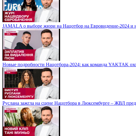
JAMALA о выборе жюри на Нацотбор на Евровидение-2024 и н
Новые подробности Нацотбора-2024: как команда YAKTAK охот
Руслана зажгла на сцене Нацотбора в Люксембурге – ЖВЛ пред