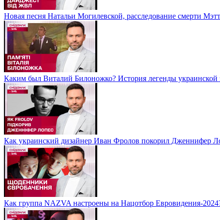
Новая песня Натальи Могилевской, расследование смерти Мэт
Каким был Виталий Билоножко? История легенды украинской 
Как украинский дизайнер Иван Фролов покорил Дженнифер Л
Как группа NAZVA настроены на Нацотбор Евровидения-2024