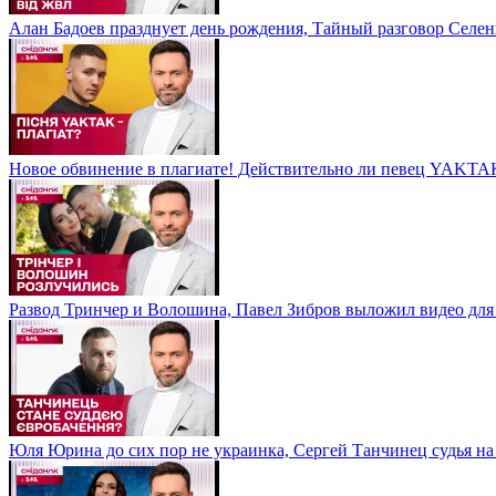
Алан Бадоев празднует день рождения, Тайный разговор Селе
Новое обвинение в плагиате! Действительно ли певец YAKTAK
Развод Тринчер и Волошина, Павел Зибров выложил видео для
Юля Юрина до сих пор не украинка, Сергей Танчинец судья н