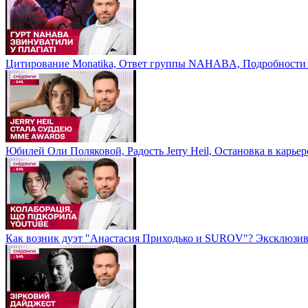
Цитирование Monatikа, Ответ группы NAHABA, Подробности 
Юбилей Оли Поляковой, Радость Jerry Heil, Остановка в карье
Как возник дуэт "Анастасия Приходько и SUROV"? Эксклюзив