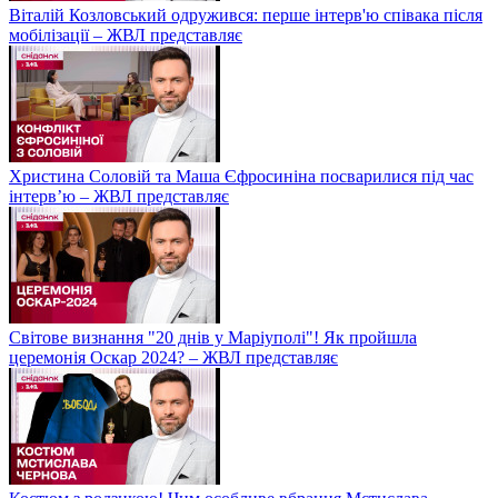
Віталій Козловський одружився: перше інтерв'ю співака після
мобілізації – ЖВЛ представляє
Христина Соловій та Маша Єфросиніна посварилися під час
інтерв’ю – ЖВЛ представляє
Світове визнання "20 днів у Маріуполі"! Як пройшла
церемонія Оскар 2024? – ЖВЛ представляє