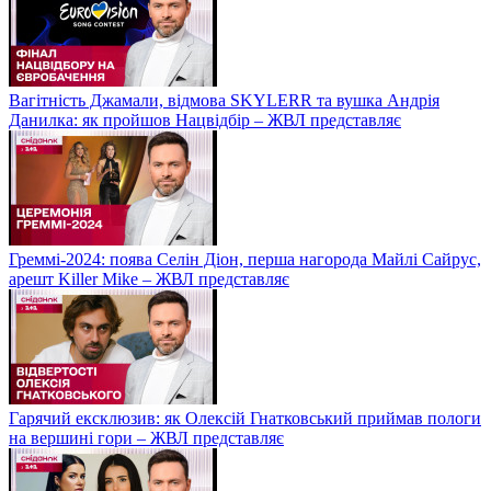
Вагітність Джамали, відмова SKYLERR та вушка Андрія
Данилка: як пройшов Нацвідбір – ЖВЛ представляє
Греммі-2024: поява Селін Діон, перша нагорода Майлі Сайрус,
арешт Killer Mike – ЖВЛ представляє
Гарячий ексклюзив: як Олексій Гнатковський приймав пологи
на вершині гори – ЖВЛ представляє