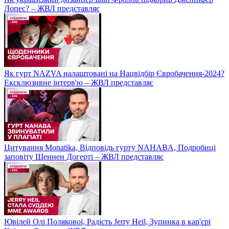
Лопес? – ЖВЛ представляє
Як гурт NAZVA налаштовані на Нацвідбір Євробачення-2024?
Ексклюзивне інтерв'ю – ЖВЛ представляє
Цитування Monatikа, Відповідь гурту NAHABA, Подробиці
заповіту Шеннен Догерті – ЖВЛ представляє
Ювілей Олі Полякової, Радість Jerry Heil, Зупинка в кар'єрі