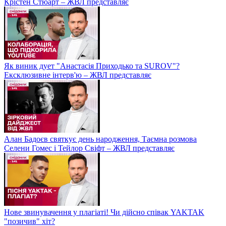
Крістен Стюарт – ЖВЛ представляє
Як виник дует "Анастасія Приходько та SUROV"?
Ексклюзивне інтерв'ю – ЖВЛ представляє
Алан Бадоєв святкує день народження, Таємна розмова
Селени Гомес і Тейлор Свіфт – ЖВЛ представляє
Нове звинувачення у плагіаті! Чи дійсно співак YAKTAK
"позичив" хіт?