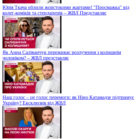
Юрія Ткача облили жорстокими жартами! "Просмажка" від
колег-коміків та стендаперів – ЖВЛ Представляє
Як Анна Саліванчук переживає розлучення з колишнім
чоловіком? – ЖВЛ представляє
Наш голос – це голос перемоги: як Ніно Катамадзе підтримує
Україну? Ексклюзив від ЖВЛ