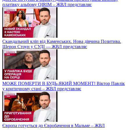
платівку альбому QIRIM – ЖВЛ представляє
Скандальний кліп від Каменських. Нова дівчина Позитива.
Шерон Стоун у СУДІ — ЖВЛ представляє
МОЖЕ ПОМЕРТИ В БУДЬ-ЯКИЙ МОМЕНТ! Віктор Павлік
у критичному стані – ЖВЛ представляє
Європа готується до Євробачення в Мальме – ЖВЛ