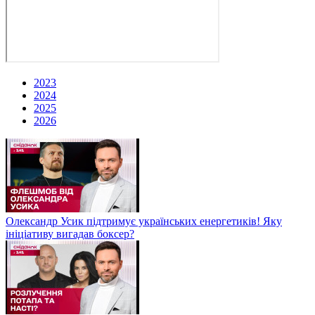
2023
2024
2025
2026
Олександр Усик підтримує українських енергетиків! Яку
ініціативу вигадав боксер?