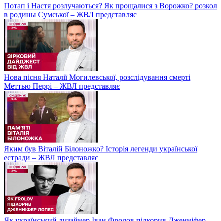
Потап і Настя розлучаються? Як прощалися з Ворожко? розкол
в родины Сумської – ЖВЛ представляє
Нова пісня Наталії Могилевської, розслідування смерті
Меттью Перрі – ЖВЛ представляє
Яким був Віталій Білоножко? Історія легенди української
естради – ЖВЛ представляє
Як український дизайнер Іван Фролов підкорив Дженніфер