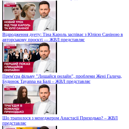
Відродження дуету: Тіна Кароль заспіває з Юлією Саніною в
авторському проєкті — ЖВЛ представляє
Прем'єра фільму "Лишайся онлайн", проблеми Жені Галича,
Будинок Tayanna на Балі – ЖВЛ представляє
Що трапилося з менеджером Анастасії Приходько? – ЖВЛ
представляє