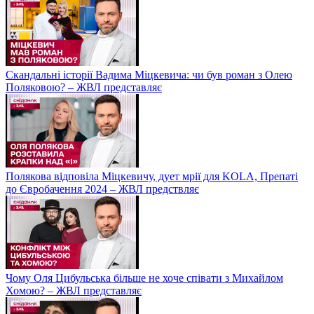
Скандальні історії Вадима Міцкевича: чи був роман з Олею
Поляковою? – ЖВЛ представляє
Полякова відповіла Міцкевичу, дует мрії для KOLA, Препаті
до Євробачення 2024 – ЖВЛ предствляє
Чому Оля Цибульська більше не хоче співати з Михайлом
Хомою? – ЖВЛ представляє