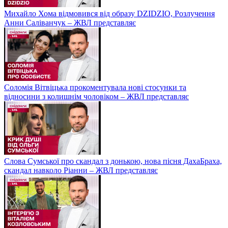
Михайло Хома відмовився від образу DZIDZIO, Розлучення
Анни Саліванчук – ЖВЛ представляє
Соломія Вітвіцька прокоментувала нові стосунки та
відносини з колишнім чоловіком – ЖВЛ представляє
Слова Сумської про скандал з донькою, нова пісня ДахаБраха,
скандал навколо Ріанни – ЖВЛ представляє