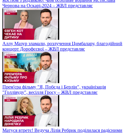
Костюм з родзикою! Чим особливе вбрання Мстислава
Чернова на Оскарі-2024 – ЖВЛ представляє
Аллу Мазур зламали, розлучення Цимбалару, благодійний
концерт Дорофєєвої – ЖВЛ представляє
Прем'єра фільму "Я, Побєда і Берлін", українізація
"Голлівуду", весілля Гросу – ЖВЛ представляє
Матуся втретє! Ведуча Лілія Ребрик поділилася радісними