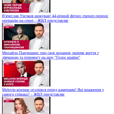
В'ячеслав Узелков шокував! 44-річний фітнес-тренер переніс
операцію на серці – ЖВЛ представляє
Михайло Панчишин: про своє кохання, окреме життя з
дівчиною та перемогу на шоу "Голос країни"
Melovin вперше оголився перед камерами! Які враження у
самого співака? – ЖВЛ представляє