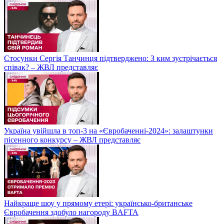
Стосунки Сергія Танчинця підтверджено: З ким зустрічається
співак? – ЖВЛ представляє
Україна увійшла в топ-3 на «Євробаченні-2024»: залаштунки
пісенного конкурсу – ЖВЛ представляє
Найкраще шоу у прямому етері: українсько-британське
Євробачення здобуло нагороду BAFTA