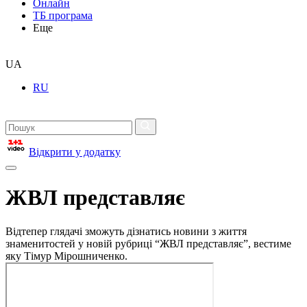
Онлайн
ТБ програма
Еще
UA
RU
Відкрити у додатку
ЖВЛ представляє
Відтепер глядачі зможуть дізнатись новини з життя
знаменитостей у новій рубриці “ЖВЛ представляє”, вестиме
яку Тімур Мірошниченко.