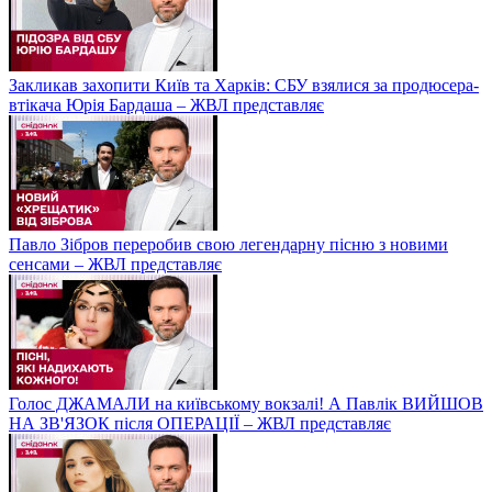
Закликав захопити Київ та Харків: СБУ взялися за продюсера-
втікача Юрія Бардаша – ЖВЛ представляє
Павло Зібров переробив свою легендарну пісню з новими
сенсами – ЖВЛ представляє
Голос ДЖАМАЛИ на київському вокзалі! А Павлік ВИЙШОВ
НА ЗВ'ЯЗОК після ОПЕРАЦІЇ – ЖВЛ представляє