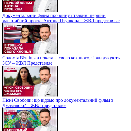
Документальний фільм про війну і тварин: перший
масштабний проєкт Антона Птушкіна – ЖВЛ представляє
Соломія Вітвіцька показала свого коханого, зірки дякують
ЗСУ – ЖВЛ Представляє
Пісні Свободи: що відомо про документальний фільм з
Джамалою? – ЖВЛ представляє