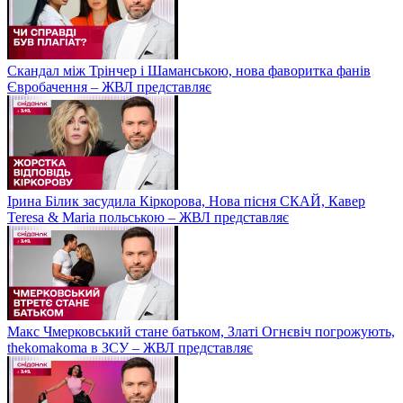
Скандал між Трінчер і Шаманською, нова фаворитка фанів
Євробачення – ЖВЛ представляє
Ірина Білик засудила Кіркорова, Нова пісня СКАЙ, Кавер
Teresa & Maria польською – ЖВЛ представляє
Макс Чмерковський стане батьком, Златі Огнєвіч погрожують,
thekomakoma в ЗСУ – ЖВЛ представляє