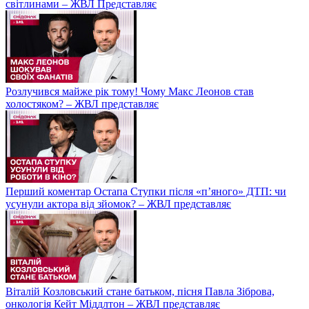
світлинами – ЖВЛ Представляє
Розлучився майже рік тому! Чому Макс Леонов став
холостяком? – ЖВЛ представляє
Перший коментар Остапа Ступки після «п’яного» ДТП: чи
усунули актора від зйомок? – ЖВЛ представляє
Віталій Козловський стане батьком, пісня Павла Зіброва,
онкологія Кейт Міддлтон – ЖВЛ представляє