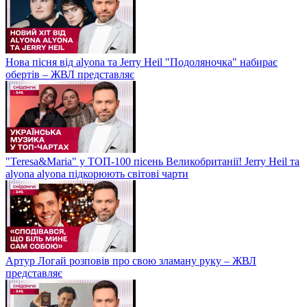
Нова пісня від alyona та Jerry Heil "Подоляночка" набирає
обертів – ЖВЛ представляє
"Teresa&Maria" у ТОП-100 пісень Великобританії! Jerry Heil та
alyona alyona підкорюють світові чарти
Артур Логай розповів про свою зламану руку – ЖВЛ
представляє