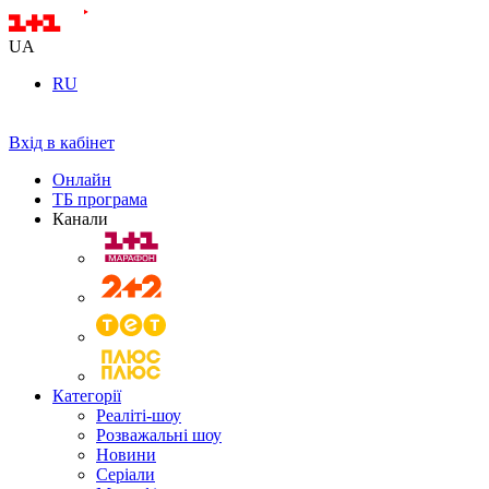
UA
RU
Вхід в кабінет
Онлайн
ТБ програма
Канали
Категорії
Реаліті-шоу
Розважальні шоу
Новини
Серіали