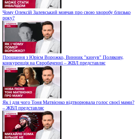
Чому Олексій Залевський мовчав про свою хворобу близько
року?
Прощання з Юрієм Ворожко, Винник "кинув" Полякову,
конкуренція на Євробаченні – ЖВЛ представляє
Як і для чого Тоня Матвієнко відтворювала голос своєї мами?
– ЖВЛ представляє