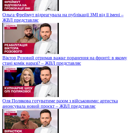
Ольга Фреймут відреагувала на публікації ЗМІ від її імені –
ЖВЛ представляє
Віктор Розовий отримав важке поранення на фронті: в якому
стані комік наразі? – ЖВЛ представляє
Оля Полякова готуватиме разом з військовими: артистка
анонсувала новий проєкт – ЖВЛ представляє