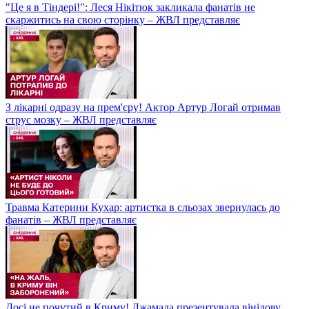
"Це я в Тіндері!": Леся Нікітюк закликала фанатів не
скаржитись на свою сторінку – ЖВЛ представляє
З лікарні одразу на прем'єру! Актор Артур Логай отримав
струс мозку – ЖВЛ представляє
Травма Катерини Кухар: артистка в сльозах звернулась до
фанатів – ЖВЛ представляє
Досі не почутий в Криму! Джамала презентувала вінілову