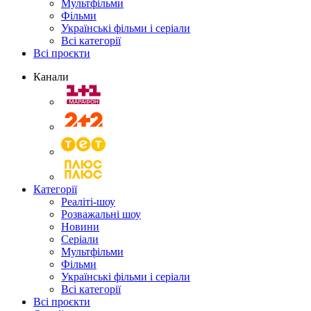
Мультфільми
Фільми
Українські фільми і серіали
Всі категорії
Всі проєкти
Канали
Категорії
Реаліті-шоу
Розважальні шоу
Новини
Серіали
Мультфільми
Фільми
Українські фільми і серіали
Всі категорії
Всі проєкти