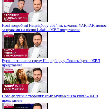
Нові подробиці Нацвідбору-2024: як команда YAKTAK полює
за правами на пісню Lalala – ЖВЛ представляє
Руслана запалила сцену Нацвідбору у Люксембурзі – ЖВЛ
представляє
Нове феєричне творіння: кому Муіньо зняла кліп? – ЖВЛ
представляє