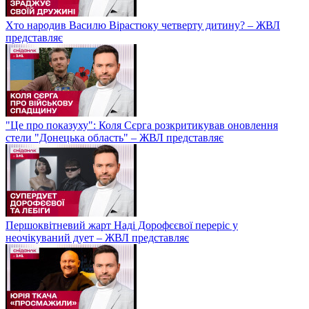
Хто народив Василю Вірастюку четверту дитину? – ЖВЛ
представляє
"Це про показуху": Коля Сєрга розкритикував оновлення
стели "Донецька область" – ЖВЛ представляє
Першоквітневий жарт Наді Дорофєєвої переріс у
неочікуваний дует – ЖВЛ представляє