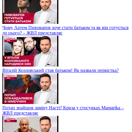
Чому Артем Пивоваров хоче стати батьком та як він готується
до цього? – ЖВЛ представляє
Віталій Козловський став батьком! Як назвали первістка?
Потап знайшов заміну Насті? Криза у стосунках Mamarika –
ЖВЛ представляє