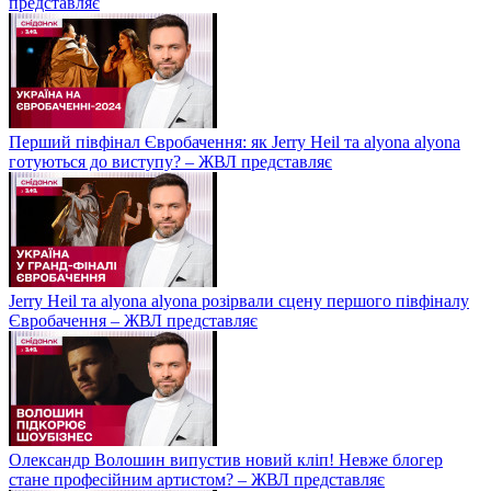
представляє
Перший півфінал Євробачення: як Jerry Heil та alyona alyona
готуються до виступу? – ЖВЛ представляє
Jerry Heil та аlyona аlyona розірвали сцену першого півфіналу
Євробачення – ЖВЛ представляє
Олександр Волошин випустив новий кліп! Невже блогер
стане професійним артистом? – ЖВЛ представляє