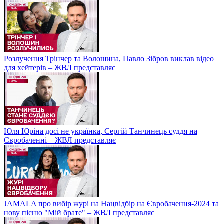
Розлучення Трінчер та Волошина, Павло Зібров виклав відео
для хейтерів – ЖВЛ представляє
Юля Юріна досі не українка, Сергій Танчинець суддя на
Євробаченні – ЖВЛ представляє
JAMALA про вибір журі на Нацвідбір на Євробачення-2024 та
нову пісню "Мій брате" – ЖВЛ представляє