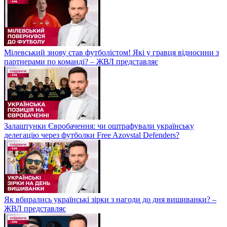
Мілевський знову став футболістом! Які у гравця відносини з
партнерами по команді? – ЖВЛ представляє
Залаштунки Євробачення: чи оштрафували українську
делегацію через футболки Free Azovstal Defenders?
Як вбирались українські зірки з нагоди до дня вишиванки? –
ЖВЛ представляє