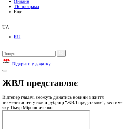
Онлайн
ТБ програма
Еще
UA
RU
Відкрити у додатку
ЖВЛ представляє
Відтепер глядачі зможуть дізнатись новини з життя
знаменитостей у новій рубриці “ЖВЛ представляє”, вестиме
яку Тімур Мірошниченко.