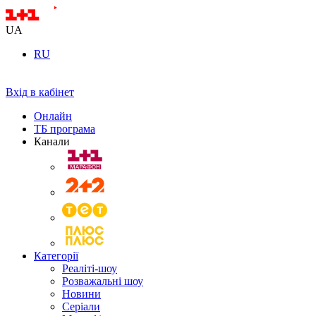
UA
RU
Вхід в кабінет
Онлайн
ТБ програма
Канали
Категорії
Реаліті-шоу
Розважальні шоу
Новини
Серіали