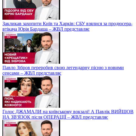
Закликав захопити Київ та Харків: СБУ взялися за продюсера-
втікача Юрія Бардаша – ЖВЛ представляє
Павло Зібров переробив свою легендарну пісню з новими
сенсами – ЖВЛ представляє
Голос ДЖАМАЛИ на київському вокзалі! А Павлік ВИЙШОВ
НА ЗВ'ЯЗОК після ОПЕРАЦІЇ – ЖВЛ представляє