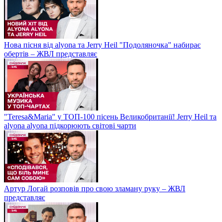
Нова пісня від alyona та Jerry Heil "Подоляночка" набирає
обертів – ЖВЛ представляє
"Teresa&Maria" у ТОП-100 пісень Великобританії! Jerry Heil та
alyona alyona підкорюють світові чарти
Артур Логай розповів про свою зламану руку – ЖВЛ
представляє