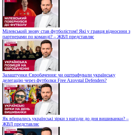
Мілевський знову став футболістом! Які у гравця відносини з
партнерами по команді? – ЖВЛ представляє
Залаштунки Євробачення: чи оштрафували українську
делегацію через футболки Free Azovstal Defenders?
Як вбирались українські зірки з нагоди до дня вишиванки? –
ЖВЛ представляє