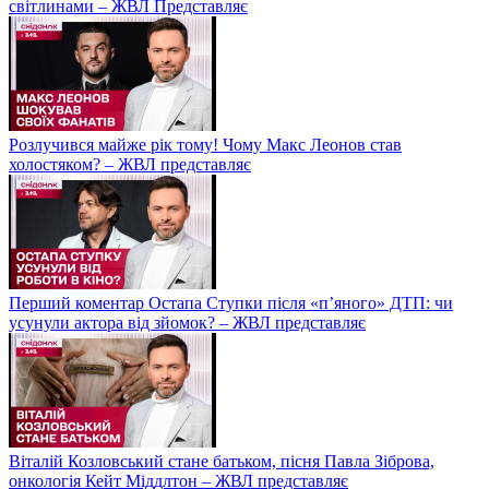
світлинами – ЖВЛ Представляє
Розлучився майже рік тому! Чому Макс Леонов став
холостяком? – ЖВЛ представляє
Перший коментар Остапа Ступки після «п’яного» ДТП: чи
усунули актора від зйомок? – ЖВЛ представляє
Віталій Козловський стане батьком, пісня Павла Зіброва,
онкологія Кейт Міддлтон – ЖВЛ представляє