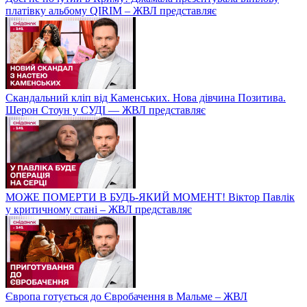
платівку альбому QIRIM – ЖВЛ представляє
Скандальний кліп від Каменських. Нова дівчина Позитива.
Шерон Стоун у СУДІ — ЖВЛ представляє
МОЖЕ ПОМЕРТИ В БУДЬ-ЯКИЙ МОМЕНТ! Віктор Павлік
у критичному стані – ЖВЛ представляє
Європа готується до Євробачення в Мальме – ЖВЛ