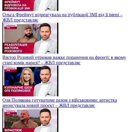
Ольга Фреймут відреагувала на публікації ЗМІ від її імені –
ЖВЛ представляє
Віктор Розовий отримав важке поранення на фронті: в якому
стані комік наразі? – ЖВЛ представляє
Оля Полякова готуватиме разом з військовими: артистка
анонсувала новий проєкт – ЖВЛ представляє