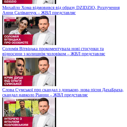
Михайло Хома відмовився від образу DZIDZIO, Розлучення
Анни Саліванчук – ЖВЛ представляє
Соломія Вітвіцька прокоментувала нові стосунки та
відносини з колишнім чоловіком – ЖВЛ представляє
Слова Сумської про скандал з донькою, нова пісня ДахаБраха,
скандал навколо Ріанни – ЖВЛ представляє