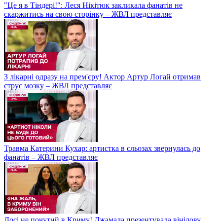
"Це я в Тіндері!": Леся Нікітюк закликала фанатів не
скаржитись на свою сторінку – ЖВЛ представляє
З лікарні одразу на прем'єру! Актор Артур Логай отримав
струс мозку – ЖВЛ представляє
Травма Катерини Кухар: артистка в сльозах звернулась до
фанатів – ЖВЛ представляє
Досі не почутий в Криму! Джамала презентувала вінілову