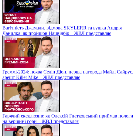
Вагітність Джамали, відмова SKYLERR та вушка Андрія
Данилка: як пройшов Нацвідбір – ЖВЛ представляє
Греммі-2024: поява Селін Діон, перша нагорода Майлі Сайрус,
арешт Killer Mike – ЖВЛ представляє
Гарячий ексклюзив: як Олексій Гнатковський приймав пологи
на вершині гори – ЖВЛ представляє