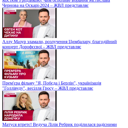
Костюм з родзикою! Чим особливе вбрання Мстислава
Чернова на Оскарі-2024 – ЖВЛ представляє
Аллу Мазур зламали, розлучення Цимбалару, благодійний
концерт Дорофєєвої – ЖВЛ представляє
Прем'єра фільму "Я, Побєда і Берлін", українізація
"Голлівуду", весілля Гросу – ЖВЛ представляє
Матуся втретє! Ведуча Лілія Ребрик поділилася радісними