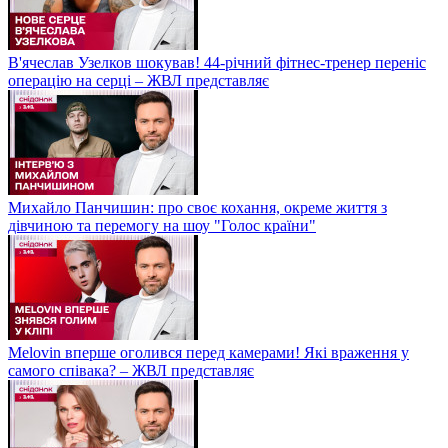
В'ячеслав Узелков шокував! 44-річний фітнес-тренер переніс
операцію на серці – ЖВЛ представляє
Михайло Панчишин: про своє кохання, окреме життя з
дівчиною та перемогу на шоу "Голос країни"
Melovin вперше оголився перед камерами! Які враження у
самого співака? – ЖВЛ представляє