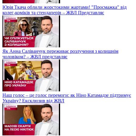
Юрія Ткача облили жорстокими жартами! "Просмажка" від
колег-коміків та стендаперів – ЖВЛ Представляє
Як Анна Саліванчук переживає розлучення з колишнім
чоловіком? – ЖВЛ представляє
Наш голос – це голос перемоги: як Ніно Катамадзе підтримує
Україну? Ексклюзив від ЖВЛ