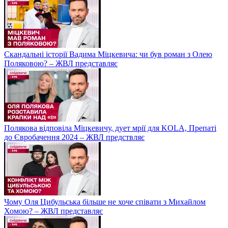
Скандальні історії Вадима Міцкевича: чи був роман з Олею
Поляковою? – ЖВЛ представляє
Полякова відповіла Міцкевичу, дует мрії для KOLA, Препаті
до Євробачення 2024 – ЖВЛ предствляє
Чому Оля Цибульська більше не хоче співати з Михайлом
Хомою? – ЖВЛ представляє