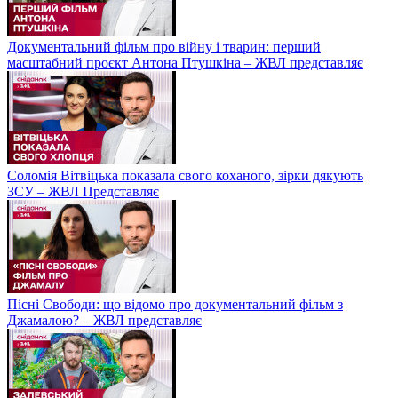
Документальний фільм про війну і тварин: перший
масштабний проєкт Антона Птушкіна – ЖВЛ представляє
Соломія Вітвіцька показала свого коханого, зірки дякують
ЗСУ – ЖВЛ Представляє
Пісні Свободи: що відомо про документальний фільм з
Джамалою? – ЖВЛ представляє