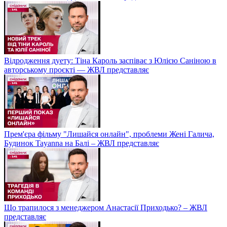
Відродження дуету: Тіна Кароль заспіває з Юлією Саніною в
авторському проєкті — ЖВЛ представляє
Прем'єра фільму "Лишайся онлайн", проблеми Жені Галича,
Будинок Tayanna на Балі – ЖВЛ представляє
Що трапилося з менеджером Анастасії Приходько? – ЖВЛ
представляє