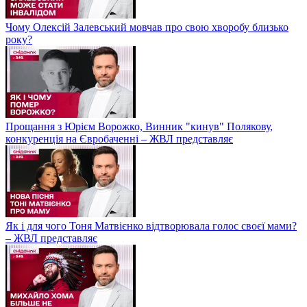
Чому Олексій Залевський мовчав про свою хворобу близько
року?
Прощання з Юрієм Ворожко, Винник "кинув" Полякову,
конкуренція на Євробаченні – ЖВЛ представляє
Як і для чого Тоня Матвієнко відтворювала голос своєї мами?
– ЖВЛ представляє