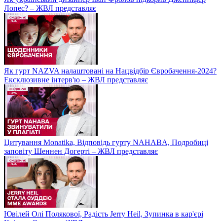
Лопес? – ЖВЛ представляє
Як гурт NAZVA налаштовані на Нацвідбір Євробачення-2024?
Ексклюзивне інтерв'ю – ЖВЛ представляє
Цитування Monatikа, Відповідь гурту NAHABA, Подробиці
заповіту Шеннен Догерті – ЖВЛ представляє
Ювілей Олі Полякової, Радість Jerry Heil, Зупинка в кар'єрі