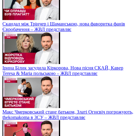
Скандал між Трінчер і Шаманською, нова фаворитка фанів
Євробачення – ЖВЛ представляє
Ірина Білик засудила Кіркорова, Нова пісня СКАЙ, Кавер
Teresa & Maria польською – ЖВЛ представляє
Макс Чмерковський стане батьком, Златі Огнєвіч погрожують,
thekomakoma в ЗСУ – ЖВЛ представляє