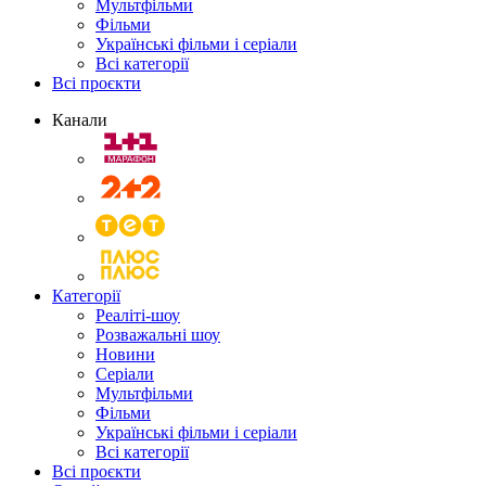
Мультфільми
Фільми
Українські фільми і серіали
Всі категорії
Всі проєкти
Канали
Категорії
Реаліті-шоу
Розважальні шоу
Новини
Серіали
Мультфільми
Фільми
Українські фільми і серіали
Всі категорії
Всі проєкти