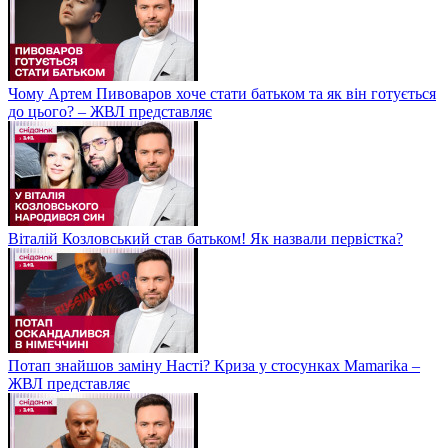
Чому Артем Пивоваров хоче стати батьком та як він готується
до цього? – ЖВЛ представляє
Віталій Козловський став батьком! Як назвали первістка?
Потап знайшов заміну Насті? Криза у стосунках Mamarika –
ЖВЛ представляє