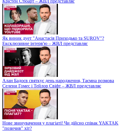
Крістен Стюарт – ЖВЛ представляє
Як виник дует "Анастасія Приходько та SUROV"?
Ексклюзивне інтерв'ю – ЖВЛ представляє
Алан Бадоєв святкує день народження, Таємна розмова
Селени Гомес і Тейлор Свіфт – ЖВЛ представляє
Нове звинувачення у плагіаті! Чи дійсно співак YAKTAK
"позичив" хіт?