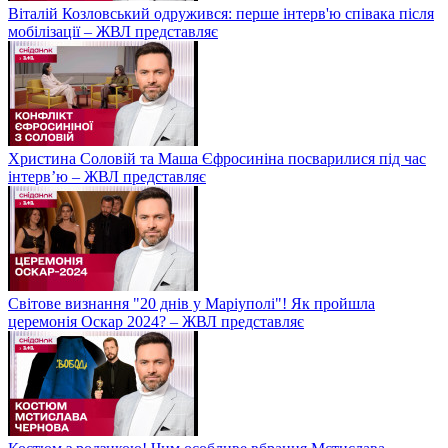
Віталій Козловський одружився: перше інтерв'ю співака після
мобілізації – ЖВЛ представляє
Христина Соловій та Маша Єфросиніна посварилися під час
інтерв’ю – ЖВЛ представляє
Світове визнання "20 днів у Маріуполі"! Як пройшла
церемонія Оскар 2024? – ЖВЛ представляє