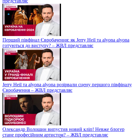
представляє
Перший півфінал Євробачення: як Jerry Heil та alyona alyona
готуються до виступу? – ЖВЛ представляє
Jerry Heil та аlyona аlyona розірвали сцену першого півфіналу
Євробачення – ЖВЛ представляє
Олександр Волошин випустив новий кліп! Невже блогер
стане професійним артистом? – ЖВЛ представляє