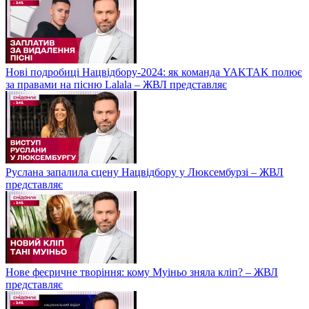
Нові подробиці Нацвідбору-2024: як команда YAKTAK полює
за правами на пісню Lalala – ЖВЛ представляє
Руслана запалила сцену Нацвідбору у Люксембурзі – ЖВЛ
представляє
Нове феєричне творіння: кому Муіньо зняла кліп? – ЖВЛ
представляє