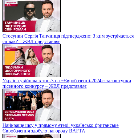
Стосунки Сергія Танчинця підтверджено: З ким зустрічається
співак? – ЖВЛ представляє
Україна увійшла в топ-3 на «Євробаченні-2024»: залаштунки
пісенного конкурсу – ЖВЛ представляє
Найкраще шоу у прямому етері: українсько-британське
Євробачення здобуло нагороду BAFTA