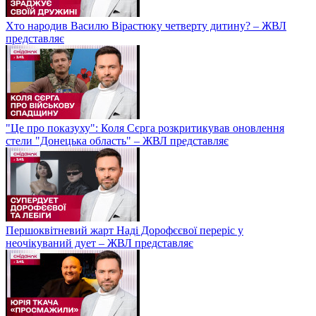
Хто народив Василю Вірастюку четверту дитину? – ЖВЛ
представляє
"Це про показуху": Коля Сєрга розкритикував оновлення
стели "Донецька область" – ЖВЛ представляє
Першоквітневий жарт Наді Дорофєєвої переріс у
неочікуваний дует – ЖВЛ представляє