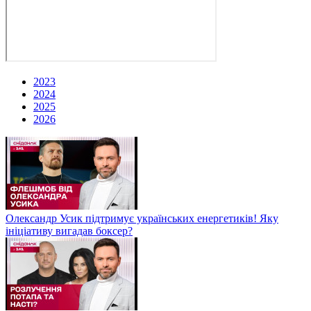
2023
2024
2025
2026
Олександр Усик підтримує українських енергетиків! Яку
ініціативу вигадав боксер?