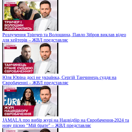
Розлучення Трінчер та Волошина, Павло Зібров виклав відео
для хейтерів – ЖВЛ представляє
Юля Юріна досі не українка, Сергій Танчинець суддя на
Євробаченні – ЖВЛ представляє
JAMALA про вибір журі на Нацвідбір на Євробачення-2024 та
нову пісню "Мій брате" – ЖВЛ представляє