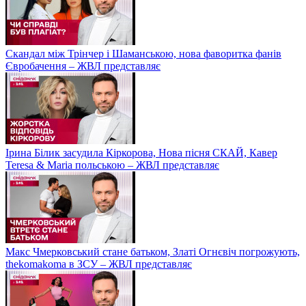
Скандал між Трінчер і Шаманською, нова фаворитка фанів
Євробачення – ЖВЛ представляє
Ірина Білик засудила Кіркорова, Нова пісня СКАЙ, Кавер
Teresa & Maria польською – ЖВЛ представляє
Макс Чмерковський стане батьком, Златі Огнєвіч погрожують,
thekomakoma в ЗСУ – ЖВЛ представляє