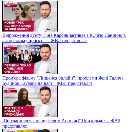
Відродження дуету: Тіна Кароль заспіває з Юлією Саніною в
авторському проєкті — ЖВЛ представляє
Прем'єра фільму "Лишайся онлайн", проблеми Жені Галича,
Будинок Tayanna на Балі – ЖВЛ представляє
Що трапилося з менеджером Анастасії Приходько? – ЖВЛ
представляє