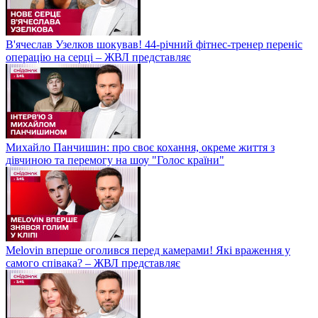
В'ячеслав Узелков шокував! 44-річний фітнес-тренер переніс
операцію на серці – ЖВЛ представляє
Михайло Панчишин: про своє кохання, окреме життя з
дівчиною та перемогу на шоу "Голос країни"
Melovin вперше оголився перед камерами! Які враження у
самого співака? – ЖВЛ представляє