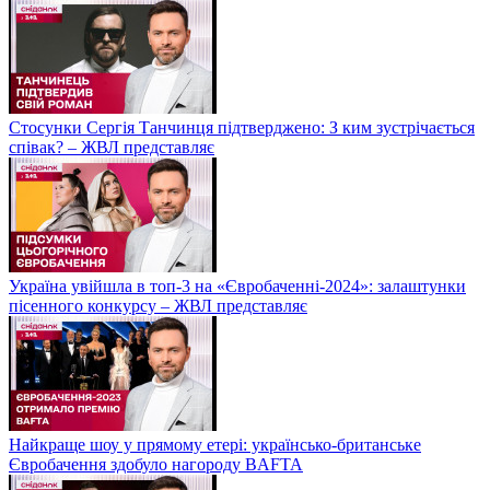
Стосунки Сергія Танчинця підтверджено: З ким зустрічається
співак? – ЖВЛ представляє
Україна увійшла в топ-3 на «Євробаченні-2024»: залаштунки
пісенного конкурсу – ЖВЛ представляє
Найкраще шоу у прямому етері: українсько-британське
Євробачення здобуло нагороду BAFTA