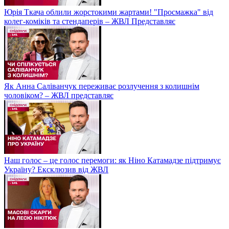
Юрія Ткача облили жорстокими жартами! "Просмажка" від
колег-коміків та стендаперів – ЖВЛ Представляє
Як Анна Саліванчук переживає розлучення з колишнім
чоловіком? – ЖВЛ представляє
Наш голос – це голос перемоги: як Ніно Катамадзе підтримує
Україну? Ексклюзив від ЖВЛ