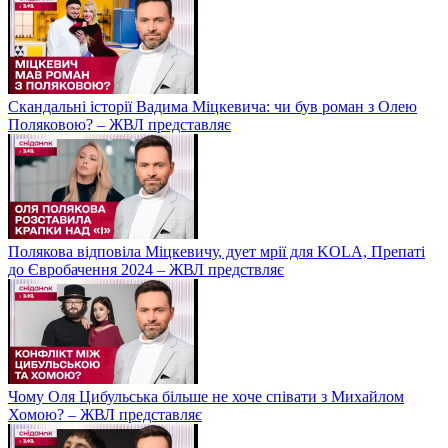
Скандальні історії Вадима Міцкевича: чи був роман з Олею
Поляковою? – ЖВЛ представляє
Полякова відповіла Міцкевичу, дует мрії для KOLA, Препаті
до Євробачення 2024 – ЖВЛ предствляє
Чому Оля Цибульська більше не хоче співати з Михайлом
Хомою? – ЖВЛ представляє