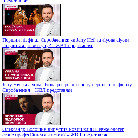
представляє
Перший півфінал Євробачення: як Jerry Heil та alyona alyona
готуються до виступу? – ЖВЛ представляє
Jerry Heil та аlyona аlyona розірвали сцену першого півфіналу
Євробачення – ЖВЛ представляє
Олександр Волошин випустив новий кліп! Невже блогер
стане професійним артистом? – ЖВЛ представляє