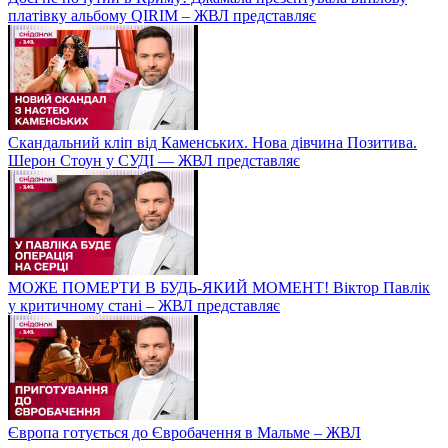
платівку альбому QIRIM – ЖВЛ представляє
Скандальний кліп від Каменських. Нова дівчина Позитива.
Шерон Стоун у СУДІ — ЖВЛ представляє
МОЖЕ ПОМЕРТИ В БУДЬ-ЯКИЙ МОМЕНТ! Віктор Павлік
у критичному стані – ЖВЛ представляє
Європа готується до Євробачення в Мальме – ЖВЛ