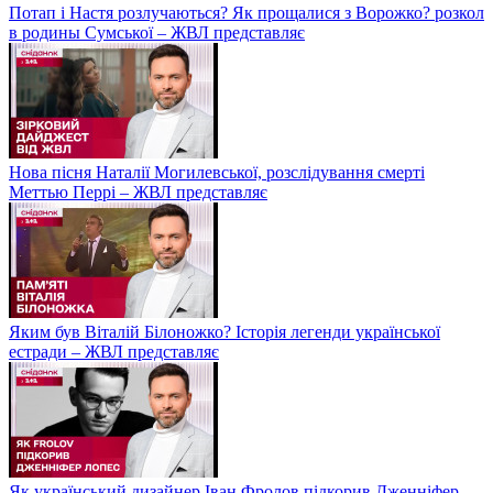
Потап і Настя розлучаються? Як прощалися з Ворожко? розкол
в родины Сумської – ЖВЛ представляє
Нова пісня Наталії Могилевської, розслідування смерті
Меттью Перрі – ЖВЛ представляє
Яким був Віталій Білоножко? Історія легенди української
естради – ЖВЛ представляє
Як український дизайнер Іван Фролов підкорив Дженніфер