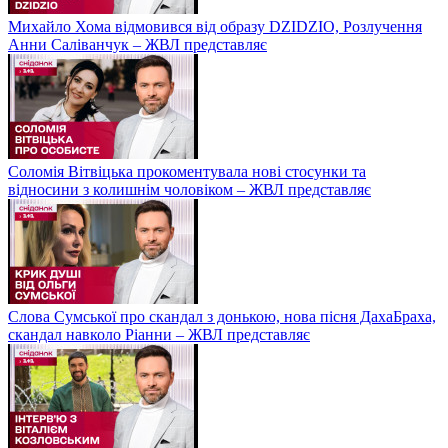
Михайло Хома відмовився від образу DZIDZIO, Розлучення
Анни Саліванчук – ЖВЛ представляє
Соломія Вітвіцька прокоментувала нові стосунки та
відносини з колишнім чоловіком – ЖВЛ представляє
Слова Сумської про скандал з донькою, нова пісня ДахаБраха,
скандал навколо Ріанни – ЖВЛ представляє