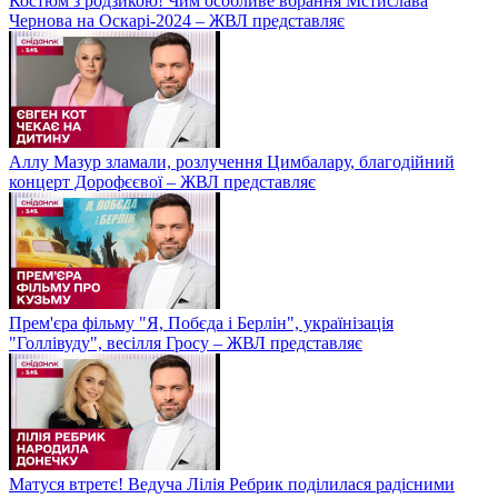
Костюм з родзикою! Чим особливе вбрання Мстислава
Чернова на Оскарі-2024 – ЖВЛ представляє
Аллу Мазур зламали, розлучення Цимбалару, благодійний
концерт Дорофєєвої – ЖВЛ представляє
Прем'єра фільму "Я, Побєда і Берлін", українізація
"Голлівуду", весілля Гросу – ЖВЛ представляє
Матуся втретє! Ведуча Лілія Ребрик поділилася радісними