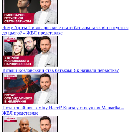
Чому Артем Пивоваров хоче стати батьком та як він готується
до цього? – ЖВЛ представляє
Віталій Козловський став батьком! Як назвали первістка?
Потап знайшов заміну Насті? Криза у стосунках Mamarika –
ЖВЛ представляє