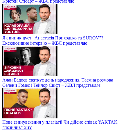
Крістен Стюарт – ЖВЛ представляє
Як виник дует "Анастасія Приходько та SUROV"?
Ексклюзивне інтерв'ю – ЖВЛ представляє
Алан Бадоєв святкує день народження, Таємна розмова
Селени Гомес і Тейлор Свіфт – ЖВЛ представляє
Нове звинувачення у плагіаті! Чи дійсно співак YAKTAK
"позичив" хіт?