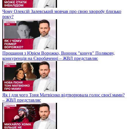
Чому Олексій Залевський мовчав про свою хворобу близько
року?
Прощання з Юрієм Ворожко, Винник "кинув" Полякову,
конкуренція на Євробаченні – ЖВЛ представляє
Як і для чого Тоня Матвієнко відтворювала голос своєї мами?
– ЖВЛ представляє