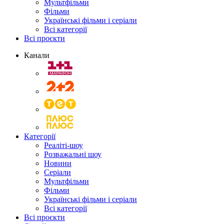
Мультфільми
Фільми
Українські фільми і серіали
Всі категорії
Всі проєкти
Канали
Категорії
Реаліті-шоу
Розважальні шоу
Новини
Серіали
Мультфільми
Фільми
Українські фільми і серіали
Всі категорії
Всі проєкти