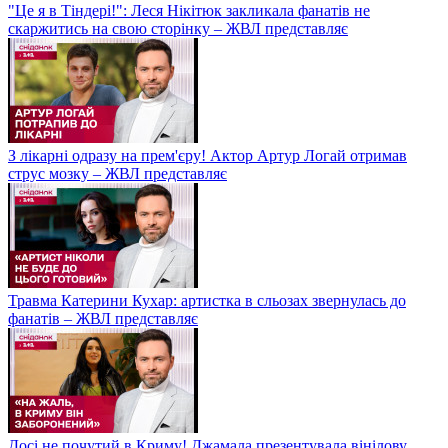
"Це я в Тіндері!": Леся Нікітюк закликала фанатів не
скаржитись на свою сторінку – ЖВЛ представляє
З лікарні одразу на прем'єру! Актор Артур Логай отримав
струс мозку – ЖВЛ представляє
Травма Катерини Кухар: артистка в сльозах звернулась до
фанатів – ЖВЛ представляє
Досі не почутий в Криму! Джамала презентувала вінілову