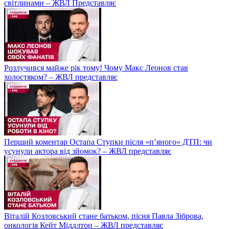
світлинами – ЖВЛ Представляє
Розлучився майже рік тому! Чому Макс Леонов став
холостяком? – ЖВЛ представляє
Перший коментар Остапа Ступки після «п’яного» ДТП: чи
усунули актора від зйомок? – ЖВЛ представляє
Віталій Козловський стане батьком, пісня Павла Зіброва,
онкологія Кейт Міддлтон – ЖВЛ представляє