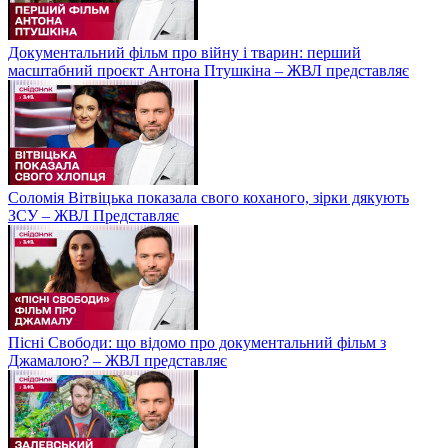
Документальний фільм про війну і тварин: перший
масштабний проєкт Антона Птушкіна – ЖВЛ представляє
Соломія Вітвіцька показала свого коханого, зірки дякують
ЗСУ – ЖВЛ Представляє
Пісні Свободи: що відомо про документальний фільм з
Джамалою? – ЖВЛ представляє