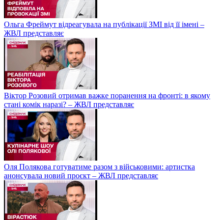
Ольга Фреймут відреагувала на публікації ЗМІ від її імені –
ЖВЛ представляє
Віктор Розовий отримав важке поранення на фронті: в якому
стані комік наразі? – ЖВЛ представляє
Оля Полякова готуватиме разом з військовими: артистка
анонсувала новий проєкт – ЖВЛ представляє