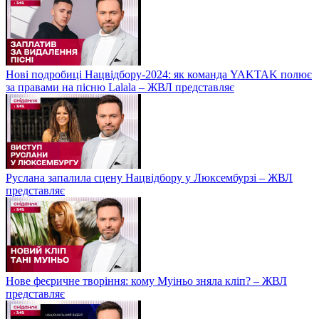
Нові подробиці Нацвідбору-2024: як команда YAKTAK полює
за правами на пісню Lalala – ЖВЛ представляє
Руслана запалила сцену Нацвідбору у Люксембурзі – ЖВЛ
представляє
Нове феєричне творіння: кому Муіньо зняла кліп? – ЖВЛ
представляє