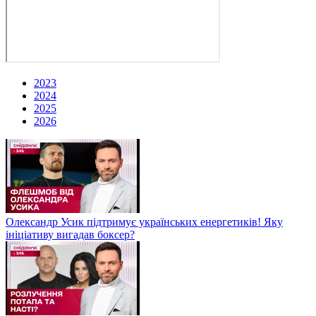
2023
2024
2025
2026
Олександр Усик підтримує українських енергетиків! Яку
ініціативу вигадав боксер?