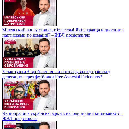
Мілевський знову став футболістом! Які у гравця відносини з
партнерами по команді? – ЖВЛ представляє
Залаштунки Євробачення: чи оштрафували українську
делегацію через футболки Free Azovstal Defenders?
Як вбирались українські зірки з нагоди до дня вишиванки? –
ЖВЛ представляє