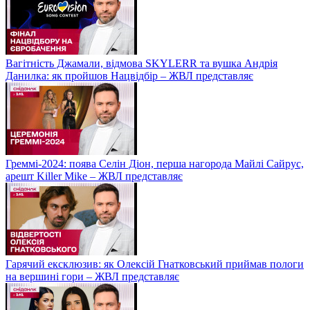
Вагітність Джамали, відмова SKYLERR та вушка Андрія
Данилка: як пройшов Нацвідбір – ЖВЛ представляє
Греммі-2024: поява Селін Діон, перша нагорода Майлі Сайрус,
арешт Killer Mike – ЖВЛ представляє
Гарячий ексклюзив: як Олексій Гнатковський приймав пологи
на вершині гори – ЖВЛ представляє