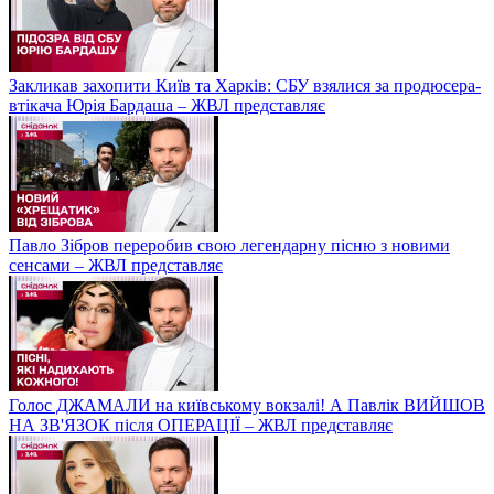
Закликав захопити Київ та Харків: СБУ взялися за продюсера-
втікача Юрія Бардаша – ЖВЛ представляє
Павло Зібров переробив свою легендарну пісню з новими
сенсами – ЖВЛ представляє
Голос ДЖАМАЛИ на київському вокзалі! А Павлік ВИЙШОВ
НА ЗВ'ЯЗОК після ОПЕРАЦІЇ – ЖВЛ представляє