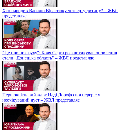
Хто народив Василю Вірастюку четверту дитину? – ЖВЛ
представляє
"Це про показуху": Коля Сєрга розкритикував оновлення
стели "Донецька область" – ЖВЛ представляє
Першоквітневий жарт Наді Дорофєєвої переріс у
неочікуваний дует – ЖВЛ представляє