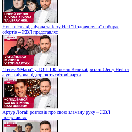
Нова пісня від alyona та Jerry Heil "Подоляночка" набирає
обертів – ЖВЛ представляє
"Teresa&Maria" у ТОП-100 пісень Великобританії! Jerry Heil та
alyona alyona підкорюють світові чарти
Артур Логай розповів про свою зламану руку – ЖВЛ
представляє