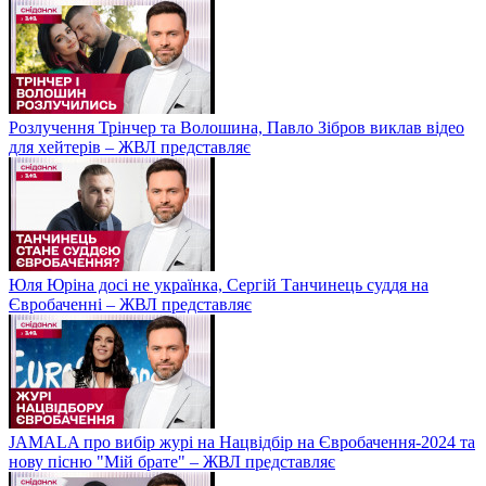
Розлучення Трінчер та Волошина, Павло Зібров виклав відео
для хейтерів – ЖВЛ представляє
Юля Юріна досі не українка, Сергій Танчинець суддя на
Євробаченні – ЖВЛ представляє
JAMALA про вибір журі на Нацвідбір на Євробачення-2024 та
нову пісню "Мій брате" – ЖВЛ представляє