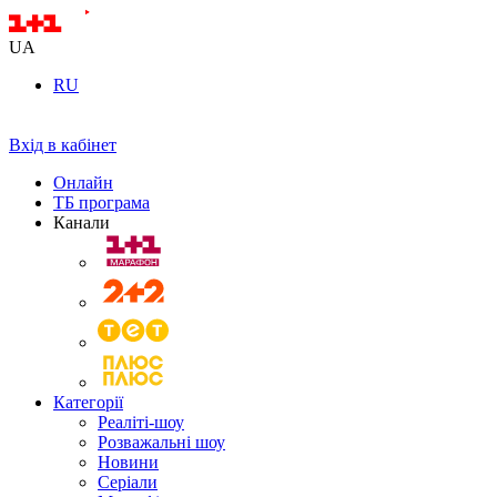
UA
RU
Вхід в кабінет
Онлайн
ТБ програма
Канали
Категорії
Реаліті-шоу
Розважальні шоу
Новини
Серіали