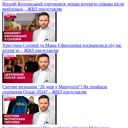
Віталій Козловський одружився: перше інтерв'ю співака після
мобілізації – ЖВЛ представляє
Христина Соловій та Маша Єфросиніна посварилися під час
інтерв’ю – ЖВЛ представляє
Світове визнання "20 днів у Маріуполі"! Як пройшла
церемонія Оскар 2024? – ЖВЛ представляє