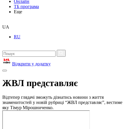
Онлайн
ТБ програма
Еще
UA
RU
Відкрити у додатку
ЖВЛ представляє
Відтепер глядачі зможуть дізнатись новини з життя
знаменитостей у новій рубриці “ЖВЛ представляє”, вестиме
яку Тімур Мірошниченко.