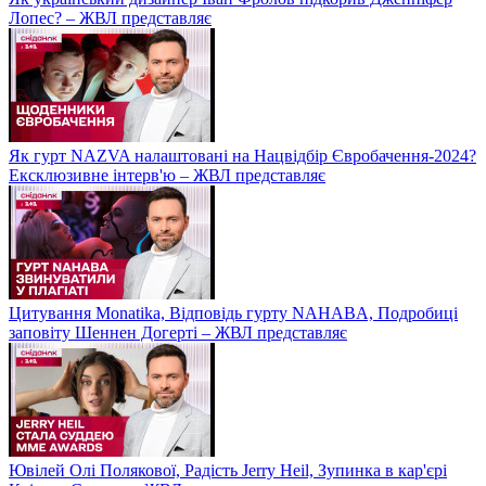
Лопес? – ЖВЛ представляє
Як гурт NAZVA налаштовані на Нацвідбір Євробачення-2024?
Ексклюзивне інтерв'ю – ЖВЛ представляє
Цитування Monatikа, Відповідь гурту NAHABA, Подробиці
заповіту Шеннен Догерті – ЖВЛ представляє
Ювілей Олі Полякової, Радість Jerry Heil, Зупинка в кар'єрі