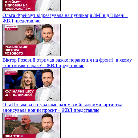
Ольга Фреймут відреагувала на публікації ЗМІ від її імені –
ЖВЛ представляє
Віктор Розовий отримав важке поранення на фронті: в якому
стані комік наразі? – ЖВЛ представляє
Оля Полякова готуватиме разом з військовими: артистка
анонсувала новий проєкт – ЖВЛ представляє