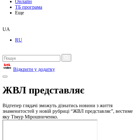
Онлайн
ТБ програма
Еще
UA
RU
Відкрити у додатку
ЖВЛ представляє
Відтепер глядачі зможуть дізнатись новини з життя
знаменитостей у новій рубриці “ЖВЛ представляє”, вестиме
яку Тімур Мірошниченко.