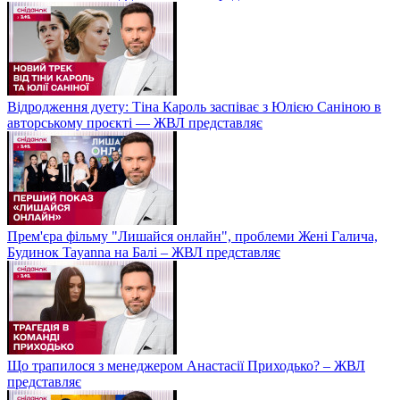
Відродження дуету: Тіна Кароль заспіває з Юлією Саніною в
авторському проєкті — ЖВЛ представляє
Прем'єра фільму "Лишайся онлайн", проблеми Жені Галича,
Будинок Tayanna на Балі – ЖВЛ представляє
Що трапилося з менеджером Анастасії Приходько? – ЖВЛ
представляє