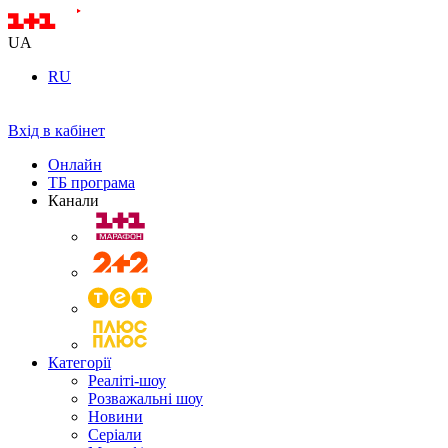
UA
RU
Вхід в кабінет
Онлайн
ТБ програма
Канали
Категорії
Реаліті-шоу
Розважальні шоу
Новини
Серіали