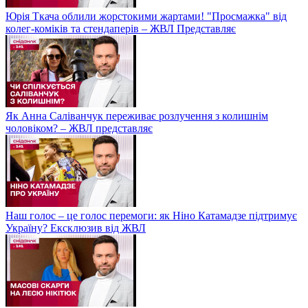
Юрія Ткача облили жорстокими жартами! "Просмажка" від
колег-коміків та стендаперів – ЖВЛ Представляє
Як Анна Саліванчук переживає розлучення з колишнім
чоловіком? – ЖВЛ представляє
Наш голос – це голос перемоги: як Ніно Катамадзе підтримує
Україну? Ексклюзив від ЖВЛ