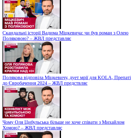
Скандальні історії Вадима Міцкевича: чи був роман з Олею
Поляковою? – ЖВЛ представляє
Полякова відповіла Міцкевичу, дует мрії для KOLA, Препаті
до Євробачення 2024 – ЖВЛ предствляє
Чому Оля Цибульська більше не хоче співати з Михайлом
Хомою? – ЖВЛ представляє