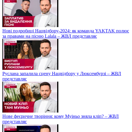
Нові подробиці Нацвідбору-2024: як команда YAKTAK полює
за правами на пісню Lalala – ЖВЛ представляє
Руслана запалила сцену Нацвідбору у Люксембурзі – ЖВЛ
представляє
Нове феєричне творіння: кому Муіньо зняла кліп? – ЖВЛ
представляє