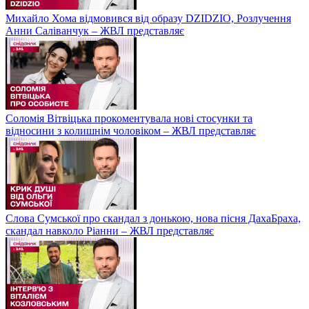
Михайло Хома відмовився від образу DZIDZIO, Розлучення
Анни Саліванчук – ЖВЛ представляє
Соломія Вітвіцька прокоментувала нові стосунки та
відносини з колишнім чоловіком – ЖВЛ представляє
Слова Сумської про скандал з донькою, нова пісня ДахаБраха,
скандал навколо Ріанни – ЖВЛ представляє