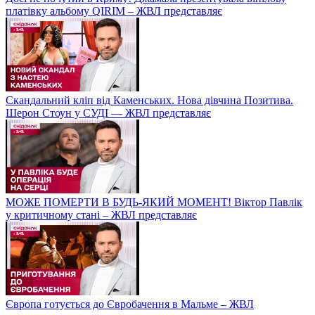
платівку альбому QIRIM – ЖВЛ представляє
Скандальний кліп від Каменських. Нова дівчина Позитива.
Шерон Стоун у СУДІ — ЖВЛ представляє
МОЖЕ ПОМЕРТИ В БУДЬ-ЯКИЙ МОМЕНТ! Віктор Павлік
у критичному стані – ЖВЛ представляє
Європа готується до Євробачення в Мальме – ЖВЛ