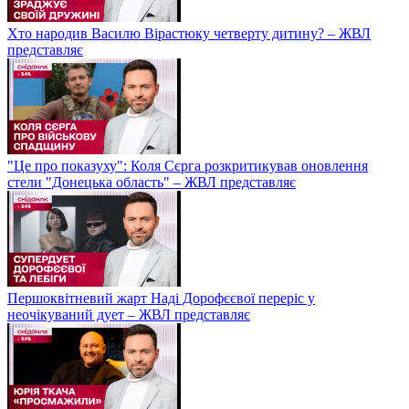
Хто народив Василю Вірастюку четверту дитину? – ЖВЛ
представляє
"Це про показуху": Коля Сєрга розкритикував оновлення
стели "Донецька область" – ЖВЛ представляє
Першоквітневий жарт Наді Дорофєєвої переріс у
неочікуваний дует – ЖВЛ представляє