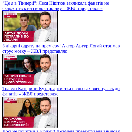
"Це я в Тіндері!": Леся Нікітюк закликала фанатів не
скаржитись на свою сторінку – ЖВЛ представляє
З лікарні одразу на прем'єру! Актор Артур Логай отримав
струс мозку – ЖВЛ представляє
Травма Катерини Кухар: артистка в сльозах звернулась до
фанатів – ЖВЛ представляє
Досі не почутий в Криму! Джамала презентувала вінілову