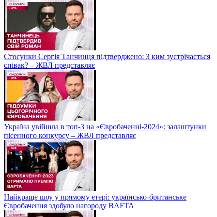
Стосунки Сергія Танчинця підтверджено: З ким зустрічається
співак? – ЖВЛ представляє
Україна увійшла в топ-3 на «Євробаченні-2024»: залаштунки
пісенного конкурсу – ЖВЛ представляє
Найкраще шоу у прямому етері: українсько-британське
Євробачення здобуло нагороду BAFTA