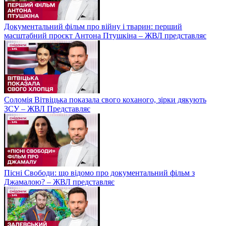
Документальний фільм про війну і тварин: перший
масштабний проєкт Антона Птушкіна – ЖВЛ представляє
Соломія Вітвіцька показала свого коханого, зірки дякують
ЗСУ – ЖВЛ Представляє
Пісні Свободи: що відомо про документальний фільм з
Джамалою? – ЖВЛ представляє