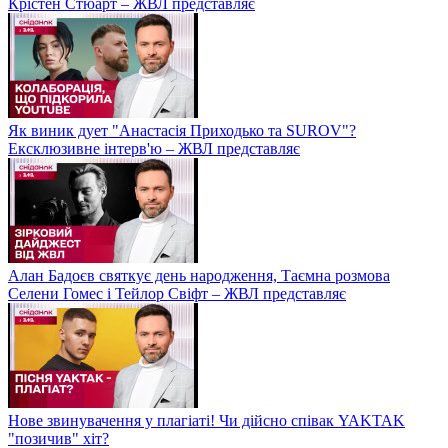
Крістен Стюарт – ЖВЛ представляє
Як виник дует "Анастасія Приходько та SUROV"?
Ексклюзивне інтерв'ю – ЖВЛ представляє
Алан Бадоєв святкує день народження, Таємна розмова
Селени Гомес і Тейлор Свіфт – ЖВЛ представляє
Нове звинувачення у плагіаті! Чи дійсно співак YAKTAK
"позичив" хіт?