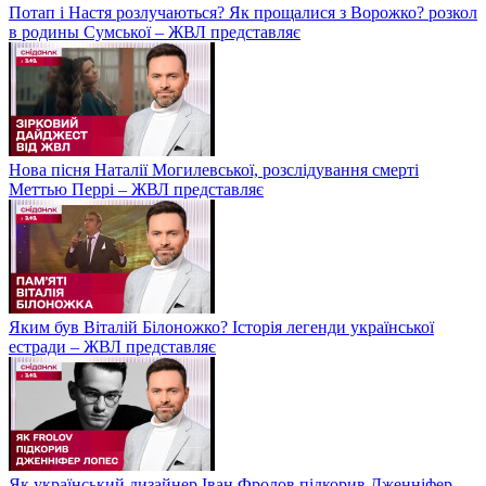
Потап і Настя розлучаються? Як прощалися з Ворожко? розкол
в родины Сумської – ЖВЛ представляє
Нова пісня Наталії Могилевської, розслідування смерті
Меттью Перрі – ЖВЛ представляє
Яким був Віталій Білоножко? Історія легенди української
естради – ЖВЛ представляє
Як український дизайнер Іван Фролов підкорив Дженніфер