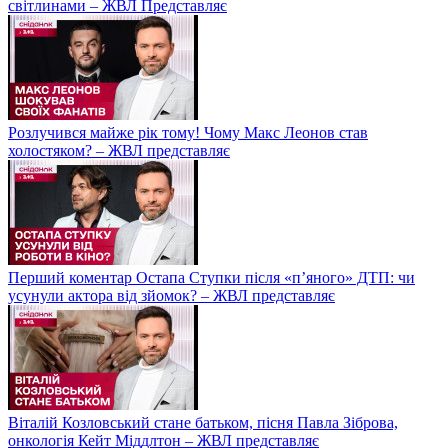
світлинами – ЖВЛ Представляє
Розлучився майже рік тому! Чому Макс Леонов став
холостяком? – ЖВЛ представляє
Перший коментар Остапа Ступки після «п’яного» ДТП: чи
усунули актора від зйомок? – ЖВЛ представляє
Віталій Козловський стане батьком, пісня Павла Зіброва,
онкологія Кейт Міддлтон – ЖВЛ представляє