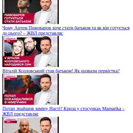
Чому Артем Пивоваров хоче стати батьком та як він готується
до цього? – ЖВЛ представляє
Віталій Козловський став батьком! Як назвали первістка?
Потап знайшов заміну Насті? Криза у стосунках Mamarika –
ЖВЛ представляє