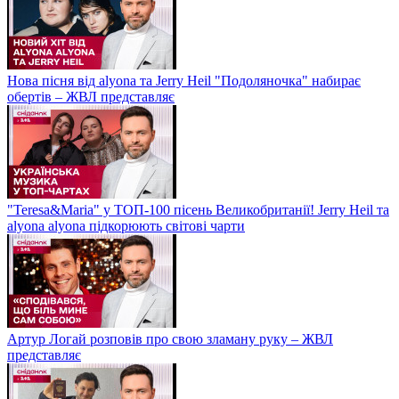
Нова пісня від alyona та Jerry Heil "Подоляночка" набирає
обертів – ЖВЛ представляє
"Teresa&Maria" у ТОП-100 пісень Великобританії! Jerry Heil та
alyona alyona підкорюють світові чарти
Артур Логай розповів про свою зламану руку – ЖВЛ
представляє