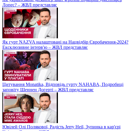
Лопес? – ЖВЛ представляє
Як гурт NAZVA налаштовані на Нацвідбір Євробачення-2024?
Ексклюзивне інтерв'ю – ЖВЛ представляє
Цитування Monatikа, Відповідь гурту NAHABA, Подробиці
заповіту Шеннен Догерті – ЖВЛ представляє
Ювілей Олі Полякової, Радість Jerry Heil, Зупинка в кар'єрі