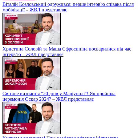
Віталій Козловський одружився: перше інтерв'ю співака після
мобілізації – ЖВЛ представляє
Христина Соловій та Маша Єфросиніна посварилися під час
інтерв’ю – ЖВЛ представляє
Світове визнання "20 днів у Маріуполі"! Як пройшла
церемонія Оскар 2024? – ЖВЛ представляє