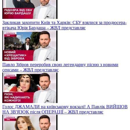
Закликав захопити Київ та Харків: СБУ взялися за продюсера-
втікача Юрія Бардаша – ЖВЛ представляє
Павло Зібров переробив свою легендарну пісню з новими
сенсами – ЖВЛ представляє
Голос ДЖАМАЛИ на київському вокзалі! А Павлік ВИЙШОВ
НА ЗВ'ЯЗОК після ОПЕРАЦІЇ – ЖВЛ представляє