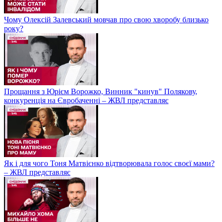
Чому Олексій Залевський мовчав про свою хворобу близько
року?
Прощання з Юрієм Ворожко, Винник "кинув" Полякову,
конкуренція на Євробаченні – ЖВЛ представляє
Як і для чого Тоня Матвієнко відтворювала голос своєї мами?
– ЖВЛ представляє