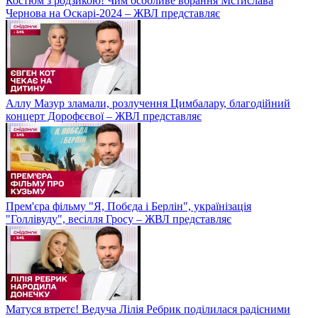
Костюм з родзикою! Чим особливе вбрання Мстислава
Чернова на Оскарі-2024 – ЖВЛ представляє
Аллу Мазур зламали, розлучення Цимбалару, благодійний
концерт Дорофєєвої – ЖВЛ представляє
Прем'єра фільму "Я, Побєда і Берлін", українізація
"Голлівуду", весілля Гросу – ЖВЛ представляє
Матуся втретє! Ведуча Лілія Ребрик поділилася радісними