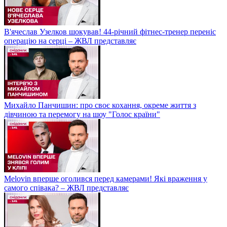
В'ячеслав Узелков шокував! 44-річний фітнес-тренер переніс
операцію на серці – ЖВЛ представляє
Михайло Панчишин: про своє кохання, окреме життя з
дівчиною та перемогу на шоу "Голос країни"
Melovin вперше оголився перед камерами! Які враження у
самого співака? – ЖВЛ представляє