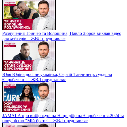
Розлучення Трінчер та Волошина, Павло Зібров виклав відео
для хейтерів – ЖВЛ представляє
Юля Юріна досі не українка, Сергій Танчинець суддя на
Євробаченні – ЖВЛ представляє
JAMALA про вибір журі на Нацвідбір на Євробачення-2024 та
нову пісню "Мій брате" – ЖВЛ представляє