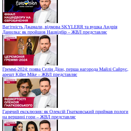
Вагітність Джамали, відмова SKYLERR та вушка Андрія
Данилка: як пройшов Нацвідбір – ЖВЛ представляє
Греммі-2024: поява Селін Діон, перша нагорода Майлі Сайрус,
арешт Killer Mike – ЖВЛ представляє
Гарячий ексклюзив: як Олексій Гнатковський приймав пологи
на вершині гори – ЖВЛ представляє