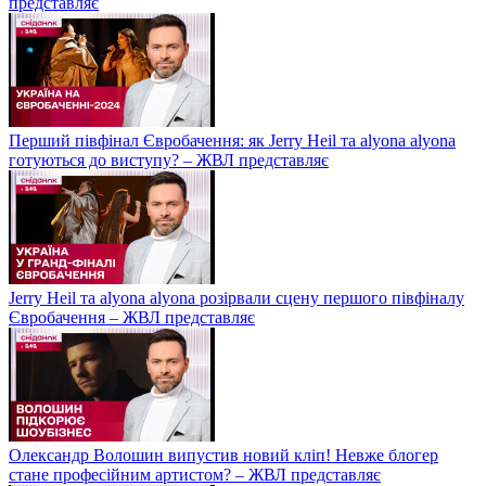
представляє
Перший півфінал Євробачення: як Jerry Heil та alyona alyona
готуються до виступу? – ЖВЛ представляє
Jerry Heil та аlyona аlyona розірвали сцену першого півфіналу
Євробачення – ЖВЛ представляє
Олександр Волошин випустив новий кліп! Невже блогер
стане професійним артистом? – ЖВЛ представляє