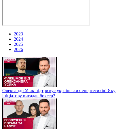
2023
2024
2025
2026
Олександр Усик підтримує українських енергетиків! Яку
ініціативу вигадав боксер?