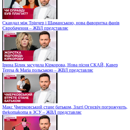
Скандал між Трінчер і Шаманською, нова фаворитка фанів
Євробачення – ЖВЛ представляє
Ірина Білик засудила Кіркорова, Нова пісня СКАЙ, Кавер
Teresa & Maria польською – ЖВЛ представляє
Макс Чмерковський стане батьком, Златі Огнєвіч погрожують,
thekomakoma в ЗСУ – ЖВЛ представляє