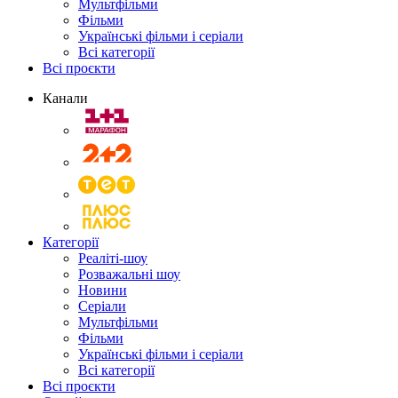
Мультфільми
Фільми
Українські фільми і серіали
Всі категорії
Всі проєкти
Канали
Категорії
Реаліті-шоу
Розважальні шоу
Новини
Серіали
Мультфільми
Фільми
Українські фільми і серіали
Всі категорії
Всі проєкти