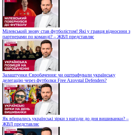
Мілевський знову став футболістом! Які у гравця відносини з
партнерами по команді? – ЖВЛ представляє
Залаштунки Євробачення: чи оштрафували українську
делегацію через футболки Free Azovstal Defenders?
Як вбирались українські зірки з нагоди до дня вишиванки? –
ЖВЛ представляє