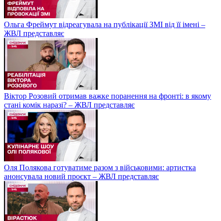
Ольга Фреймут відреагувала на публікації ЗМІ від її імені –
ЖВЛ представляє
Віктор Розовий отримав важке поранення на фронті: в якому
стані комік наразі? – ЖВЛ представляє
Оля Полякова готуватиме разом з військовими: артистка
анонсувала новий проєкт – ЖВЛ представляє