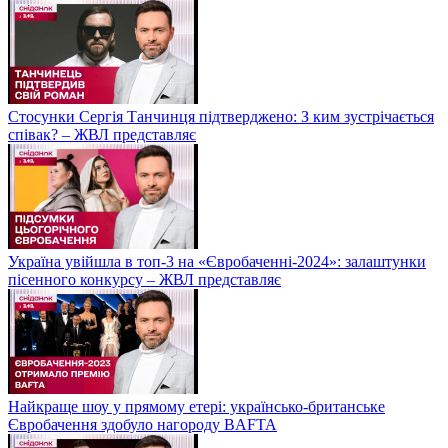
Стосунки Сергія Танчинця підтверджено: З ким зустрічається
співак? – ЖВЛ представляє
Україна увійшла в топ-3 на «Євробаченні-2024»: залаштунки
пісенного конкурсу – ЖВЛ представляє
Найкраще шоу у прямому етері: українсько-британське
Євробачення здобуло нагороду BAFTA