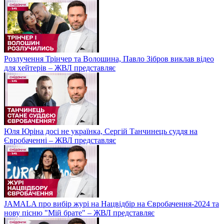
Розлучення Трінчер та Волошина, Павло Зібров виклав відео
для хейтерів – ЖВЛ представляє
Юля Юріна досі не українка, Сергій Танчинець суддя на
Євробаченні – ЖВЛ представляє
JAMALA про вибір журі на Нацвідбір на Євробачення-2024 та
нову пісню "Мій брате" – ЖВЛ представляє