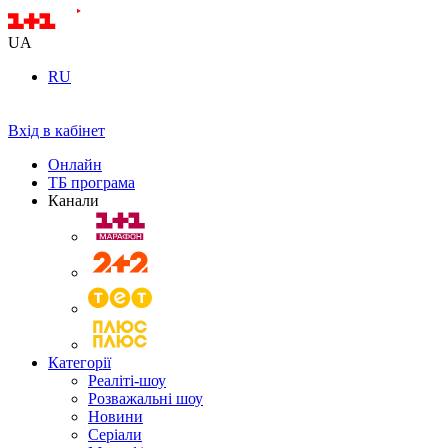
UA
RU
Вхід в кабінет
Онлайн
ТБ програма
Канали
Категорії
Реаліті-шоу
Розважальні шоу
Новини
Серіали