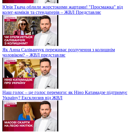
Юрія Ткача облили жорстокими жартами! "Просмажка" від
колег-коміків та стендаперів – ЖВЛ Представляє
Як Анна Саліванчук переживає розлучення з колишнім
чоловіком? – ЖВЛ представляє
Наш голос – це голос перемоги: як Ніно Катамадзе підтримує
Україну? Ексклюзив від ЖВЛ