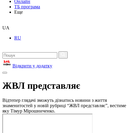
Онлайн
ТБ програма
Еще
UA
RU
Відкрити у додатку
ЖВЛ представляє
Відтепер глядачі зможуть дізнатись новини з життя
знаменитостей у новій рубриці “ЖВЛ представляє”, вестиме
яку Тімур Мірошниченко.