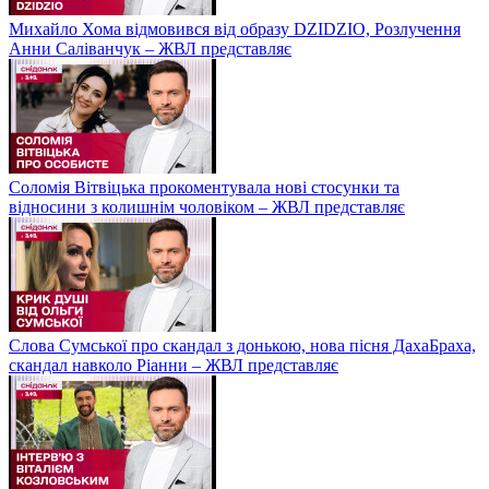
Михайло Хома відмовився від образу DZIDZIO, Розлучення
Анни Саліванчук – ЖВЛ представляє
Соломія Вітвіцька прокоментувала нові стосунки та
відносини з колишнім чоловіком – ЖВЛ представляє
Слова Сумської про скандал з донькою, нова пісня ДахаБраха,
скандал навколо Ріанни – ЖВЛ представляє