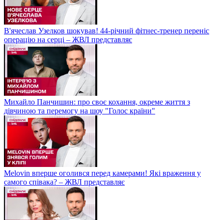
В'ячеслав Узелков шокував! 44-річний фітнес-тренер переніс
операцію на серці – ЖВЛ представляє
Михайло Панчишин: про своє кохання, окреме життя з
дівчиною та перемогу на шоу "Голос країни"
Melovin вперше оголився перед камерами! Які враження у
самого співака? – ЖВЛ представляє