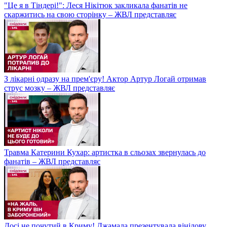
"Це я в Тіндері!": Леся Нікітюк закликала фанатів не
скаржитись на свою сторінку – ЖВЛ представляє
З лікарні одразу на прем'єру! Актор Артур Логай отримав
струс мозку – ЖВЛ представляє
Травма Катерини Кухар: артистка в сльозах звернулась до
фанатів – ЖВЛ представляє
Досі не почутий в Криму! Джамала презентувала вінілову