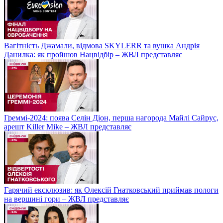
Вагітність Джамали, відмова SKYLERR та вушка Андрія
Данилка: як пройшов Нацвідбір – ЖВЛ представляє
Греммі-2024: поява Селін Діон, перша нагорода Майлі Сайрус,
арешт Killer Mike – ЖВЛ представляє
Гарячий ексклюзив: як Олексій Гнатковський приймав пологи
на вершині гори – ЖВЛ представляє