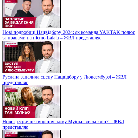
Нові подробиці Нацвідбору-2024: як команда YAKTAK полює
за правами на пісню Lalala – ЖВЛ представляє
Руслана запалила сцену Нацвідбору у Люксембурзі – ЖВЛ
представляє
Нове феєричне творіння: кому Муіньо зняла кліп? – ЖВЛ
представляє