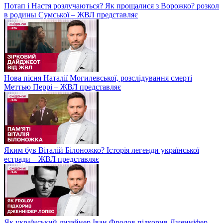
Потап і Настя розлучаються? Як прощалися з Ворожко? розкол
в родины Сумської – ЖВЛ представляє
Нова пісня Наталії Могилевської, розслідування смерті
Меттью Перрі – ЖВЛ представляє
Яким був Віталій Білоножко? Історія легенди української
естради – ЖВЛ представляє
Як український дизайнер Іван Фролов підкорив Дженніфер