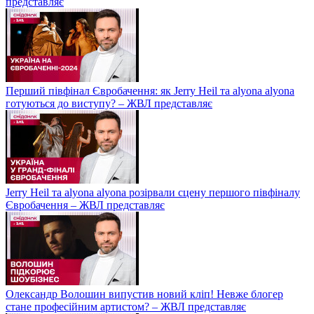
представляє
Перший півфінал Євробачення: як Jerry Heil та alyona alyona
готуються до виступу? – ЖВЛ представляє
Jerry Heil та аlyona аlyona розірвали сцену першого півфіналу
Євробачення – ЖВЛ представляє
Олександр Волошин випустив новий кліп! Невже блогер
стане професійним артистом? – ЖВЛ представляє