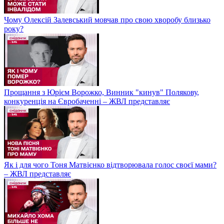
Чому Олексій Залевський мовчав про свою хворобу близько
року?
Прощання з Юрієм Ворожко, Винник "кинув" Полякову,
конкуренція на Євробаченні – ЖВЛ представляє
Як і для чого Тоня Матвієнко відтворювала голос своєї мами?
– ЖВЛ представляє