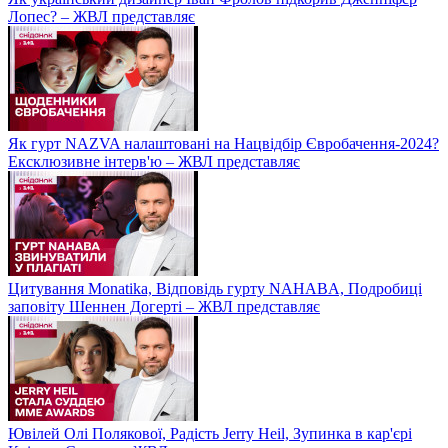
Лопес? – ЖВЛ представляє
Як гурт NAZVA налаштовані на Нацвідбір Євробачення-2024?
Ексклюзивне інтерв'ю – ЖВЛ представляє
Цитування Monatikа, Відповідь гурту NAHABA, Подробиці
заповіту Шеннен Догерті – ЖВЛ представляє
Ювілей Олі Полякової, Радість Jerry Heil, Зупинка в кар'єрі