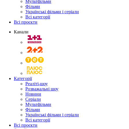
Мультфільми
Фільми
Українські фільми і серіали
Всі категорії
Всі проєкти
Канали
Категорії
Реаліті-шоу
Розважальні шоу
Новини
Серіали
Мультфільми
Фільми
Українські фільми і серіали
Всі категорії
Всі проєкти