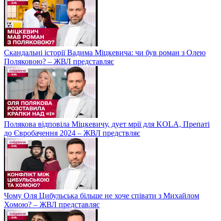
Скандальні історії Вадима Міцкевича: чи був роман з Олею
Поляковою? – ЖВЛ представляє
Полякова відповіла Міцкевичу, дует мрії для KOLA, Препаті
до Євробачення 2024 – ЖВЛ предствляє
Чому Оля Цибульська більше не хоче співати з Михайлом
Хомою? – ЖВЛ представляє