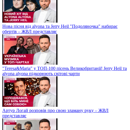
Нова пісня від alyona та Jerry Heil "Подоляночка" набирає
обертів – ЖВЛ представляє
"Teresa&Maria" у ТОП-100 пісень Великобританії! Jerry Heil та
alyona alyona підкорюють світові чарти
Артур Логай розповів про свою зламану руку – ЖВЛ
представляє