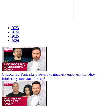
2023
2024
2025
2026
Олександр Усик підтримує українських енергетиків! Яку
ініціативу вигадав боксер?