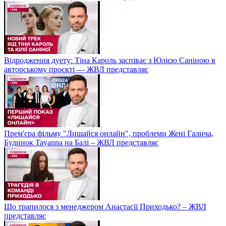
Відродження дуету: Тіна Кароль заспіває з Юлією Саніною в
авторському проєкті — ЖВЛ представляє
Прем'єра фільму "Лишайся онлайн", проблеми Жені Галича,
Будинок Tayanna на Балі – ЖВЛ представляє
Що трапилося з менеджером Анастасії Приходько? – ЖВЛ
представляє