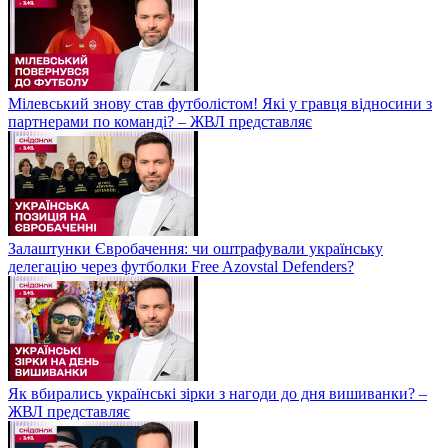
Мілевський знову став футболістом! Які у гравця відносини з
партнерами по команді? – ЖВЛ представляє
Залаштунки Євробачення: чи оштрафували українську
делегацію через футболки Free Azovstal Defenders?
Як вбирались українські зірки з нагоди до дня вишиванки? –
ЖВЛ представляє