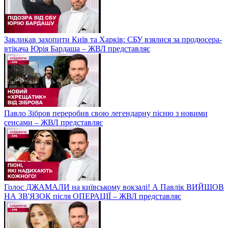
Закликав захопити Київ та Харків: СБУ взялися за продюсера-
втікача Юрія Бардаша – ЖВЛ представляє
Павло Зібров переробив свою легендарну пісню з новими
сенсами – ЖВЛ представляє
Голос ДЖАМАЛИ на київському вокзалі! А Павлік ВИЙШОВ
НА ЗВ'ЯЗОК після ОПЕРАЦІЇ – ЖВЛ представляє