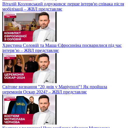
Віталій Козловський одружився: перше інтерв'ю співака після
мобілізації – ЖВЛ представляє
Христина Соловій та Маша Єфросиніна посварилися під час
інтерв’ю – ЖВЛ представляє
Світове визнання "20 днів у Маріуполі"! Як пройшла
церемонія Оскар 2024? – ЖВЛ представляє