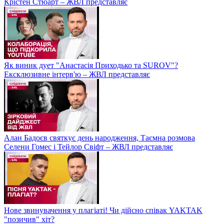
Крістен Стюарт – ЖВЛ представляє
Як виник дует "Анастасія Приходько та SUROV"?
Ексклюзивне інтерв'ю – ЖВЛ представляє
Алан Бадоєв святкує день народження, Таємна розмова
Селени Гомес і Тейлор Свіфт – ЖВЛ представляє
Нове звинувачення у плагіаті! Чи дійсно співак YAKTAK
"позичив" хіт?