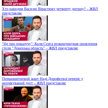
Хто народив Василю Вірастюку четверту дитину? – ЖВЛ
представляє
"Це про показуху": Коля Сєрга розкритикував оновлення
стели "Донецька область" – ЖВЛ представляє
Першоквітневий жарт Наді Дорофєєвої переріс у
неочікуваний дует – ЖВЛ представляє