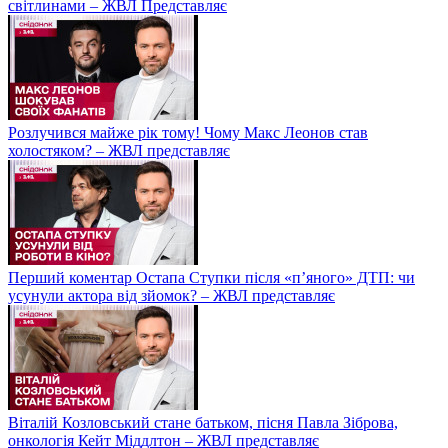
світлинами – ЖВЛ Представляє
Розлучився майже рік тому! Чому Макс Леонов став
холостяком? – ЖВЛ представляє
Перший коментар Остапа Ступки після «п’яного» ДТП: чи
усунули актора від зйомок? – ЖВЛ представляє
Віталій Козловський стане батьком, пісня Павла Зіброва,
онкологія Кейт Міддлтон – ЖВЛ представляє