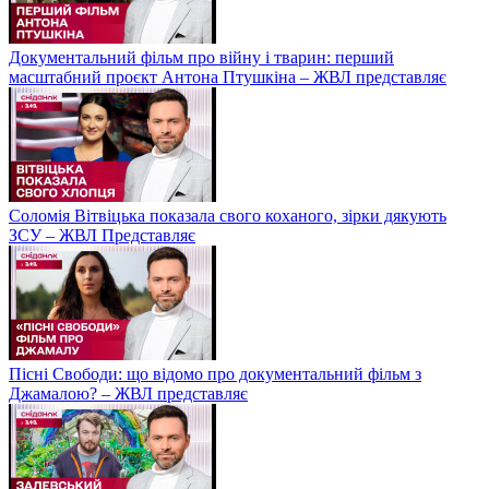
Документальний фільм про війну і тварин: перший
масштабний проєкт Антона Птушкіна – ЖВЛ представляє
Соломія Вітвіцька показала свого коханого, зірки дякують
ЗСУ – ЖВЛ Представляє
Пісні Свободи: що відомо про документальний фільм з
Джамалою? – ЖВЛ представляє