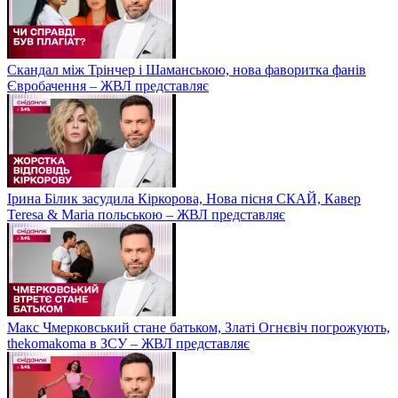
Скандал між Трінчер і Шаманською, нова фаворитка фанів
Євробачення – ЖВЛ представляє
Ірина Білик засудила Кіркорова, Нова пісня СКАЙ, Кавер
Teresa & Maria польською – ЖВЛ представляє
Макс Чмерковський стане батьком, Златі Огнєвіч погрожують,
thekomakoma в ЗСУ – ЖВЛ представляє