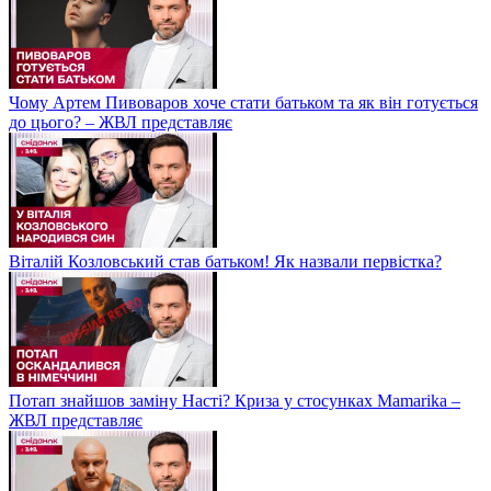
Чому Артем Пивоваров хоче стати батьком та як він готується
до цього? – ЖВЛ представляє
Віталій Козловський став батьком! Як назвали первістка?
Потап знайшов заміну Насті? Криза у стосунках Mamarika –
ЖВЛ представляє