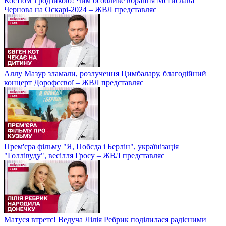
Костюм з родзикою! Чим особливе вбрання Мстислава
Чернова на Оскарі-2024 – ЖВЛ представляє
Аллу Мазур зламали, розлучення Цимбалару, благодійний
концерт Дорофєєвої – ЖВЛ представляє
Прем'єра фільму "Я, Побєда і Берлін", українізація
"Голлівуду", весілля Гросу – ЖВЛ представляє
Матуся втретє! Ведуча Лілія Ребрик поділилася радісними