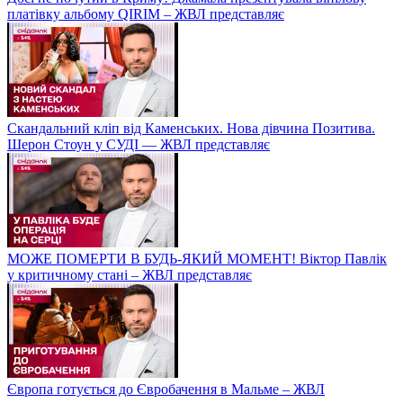
платівку альбому QIRIM – ЖВЛ представляє
Скандальний кліп від Каменських. Нова дівчина Позитива.
Шерон Стоун у СУДІ — ЖВЛ представляє
МОЖЕ ПОМЕРТИ В БУДЬ-ЯКИЙ МОМЕНТ! Віктор Павлік
у критичному стані – ЖВЛ представляє
Європа готується до Євробачення в Мальме – ЖВЛ