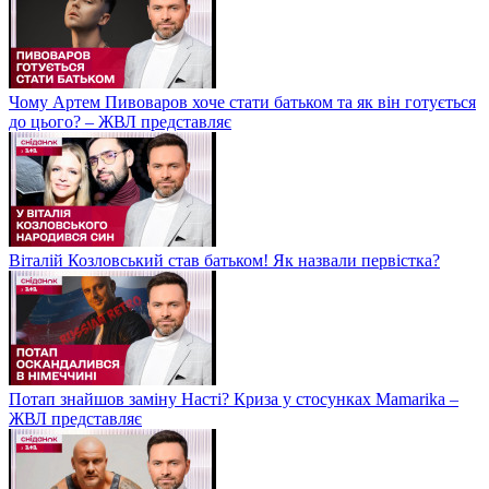
Чому Артем Пивоваров хоче стати батьком та як він готується
до цього? – ЖВЛ представляє
Віталій Козловський став батьком! Як назвали первістка?
Потап знайшов заміну Насті? Криза у стосунках Mamarika –
ЖВЛ представляє