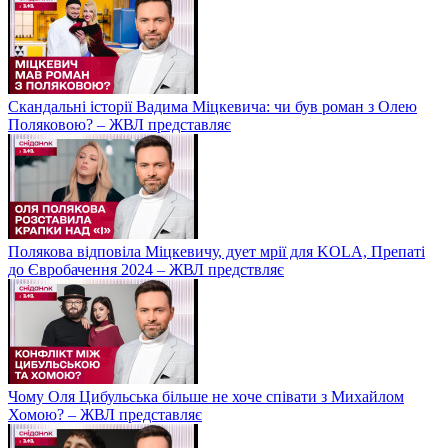
Скандальні історії Вадима Міцкевича: чи був роман з Олею
Поляковою? – ЖВЛ представляє
Полякова відповіла Міцкевичу, дует мрії для KOLA, Препаті
до Євробачення 2024 – ЖВЛ предствляє
Чому Оля Цибульська більше не хоче співати з Михайлом
Хомою? – ЖВЛ представляє