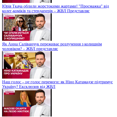
Юрія Ткача облили жорстокими жартами! "Просмажка" від
колег-коміків та стендаперів – ЖВЛ Представляє
Як Анна Саліванчук переживає розлучення з колишнім
чоловіком? – ЖВЛ представляє
Наш голос – це голос перемоги: як Ніно Катамадзе підтримує
Україну? Ексклюзив від ЖВЛ