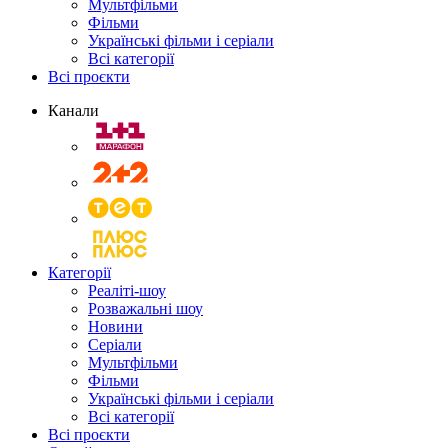
Мультфільми
Фільми
Українські фільми і серіали
Всі категорії
Всі проєкти
Канали
Категорії
Реаліті-шоу
Розважальні шоу
Новини
Серіали
Мультфільми
Фільми
Українські фільми і серіали
Всі категорії
Всі проєкти