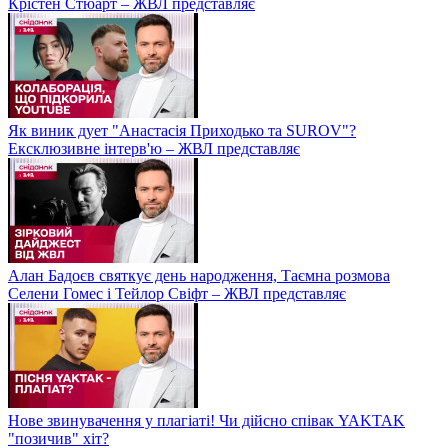
Крістен Стюарт – ЖВЛ представляє
Як виник дует "Анастасія Приходько та SUROV"?
Ексклюзивне інтерв'ю – ЖВЛ представляє
Алан Бадоєв святкує день народження, Таємна розмова
Селени Гомес і Тейлор Свіфт – ЖВЛ представляє
Нове звинувачення у плагіаті! Чи дійсно співак YAKTAK
"позичив" хіт?