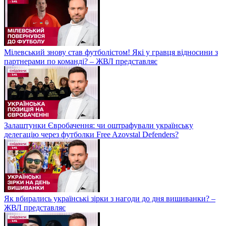
Мілевський знову став футболістом! Які у гравця відносини з
партнерами по команді? – ЖВЛ представляє
Залаштунки Євробачення: чи оштрафували українську
делегацію через футболки Free Azovstal Defenders?
Як вбирались українські зірки з нагоди до дня вишиванки? –
ЖВЛ представляє