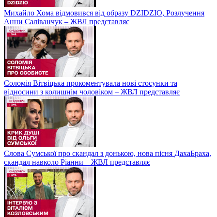
Михайло Хома відмовився від образу DZIDZIO, Розлучення
Анни Саліванчук – ЖВЛ представляє
Соломія Вітвіцька прокоментувала нові стосунки та
відносини з колишнім чоловіком – ЖВЛ представляє
Слова Сумської про скандал з донькою, нова пісня ДахаБраха,
скандал навколо Ріанни – ЖВЛ представляє