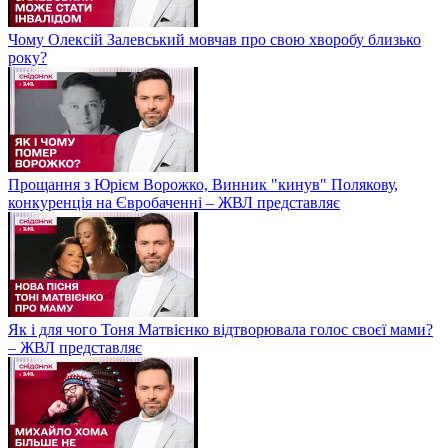
Чому Олексій Залевський мовчав про свою хворобу близько
року?
Прощання з Юрієм Ворожко, Винник "кинув" Полякову,
конкуренція на Євробаченні – ЖВЛ представляє
Як і для чого Тоня Матвієнко відтворювала голос своєї мами?
– ЖВЛ представляє