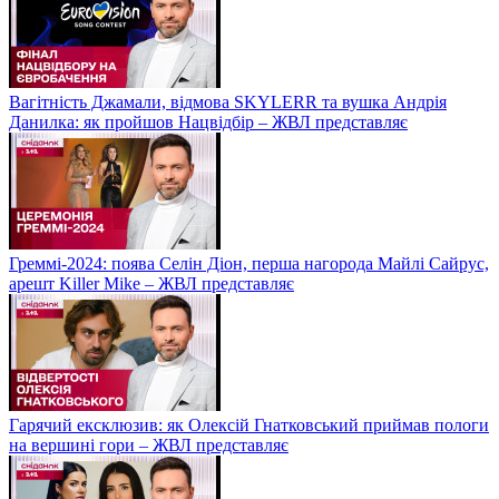
Вагітність Джамали, відмова SKYLERR та вушка Андрія
Данилка: як пройшов Нацвідбір – ЖВЛ представляє
Греммі-2024: поява Селін Діон, перша нагорода Майлі Сайрус,
арешт Killer Mike – ЖВЛ представляє
Гарячий ексклюзив: як Олексій Гнатковський приймав пологи
на вершині гори – ЖВЛ представляє