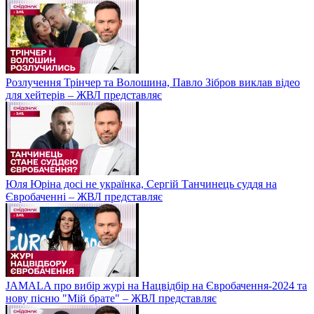
Розлучення Трінчер та Волошина, Павло Зібров виклав відео
для хейтерів – ЖВЛ представляє
Юля Юріна досі не українка, Сергій Танчинець суддя на
Євробаченні – ЖВЛ представляє
JAMALA про вибір журі на Нацвідбір на Євробачення-2024 та
нову пісню "Мій брате" – ЖВЛ представляє