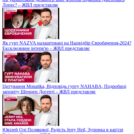
Лопес? – ЖВЛ представляє
Як гурт NAZVA налаштовані на Нацвідбір Євробачення-2024?
Ексклюзивне інтерв'ю – ЖВЛ представляє
Цитування Monatikа, Відповідь гурту NAHABA, Подробиці
заповіту Шеннен Догерті – ЖВЛ представляє
Ювілей Олі Полякової, Радість Jerry Heil, Зупинка в кар'єрі