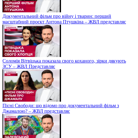
Документальний фільм про війну і тварин: перший
масштабний проєкт Антона Птушкіна – ЖВЛ представляє
Соломія Вітвіцька показала свого коханого, зірки дякують
ЗСУ – ЖВЛ Представляє
Пісні Свободи: що відомо про документальний фільм з
Джамалою? – ЖВЛ представляє