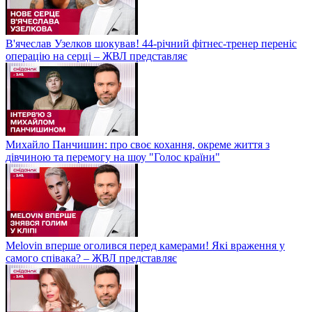
В'ячеслав Узелков шокував! 44-річний фітнес-тренер переніс
операцію на серці – ЖВЛ представляє
Михайло Панчишин: про своє кохання, окреме життя з
дівчиною та перемогу на шоу "Голос країни"
Melovin вперше оголився перед камерами! Які враження у
самого співака? – ЖВЛ представляє