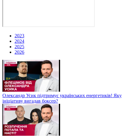
2023
2024
2025
2026
Олександр Усик підтримує українських енергетиків! Яку
ініціативу вигадав боксер?