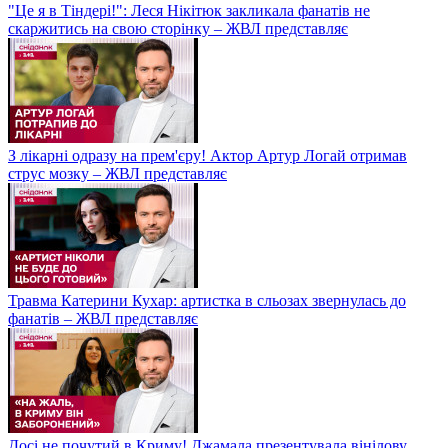
"Це я в Тіндері!": Леся Нікітюк закликала фанатів не
скаржитись на свою сторінку – ЖВЛ представляє
З лікарні одразу на прем'єру! Актор Артур Логай отримав
струс мозку – ЖВЛ представляє
Травма Катерини Кухар: артистка в сльозах звернулась до
фанатів – ЖВЛ представляє
Досі не почутий в Криму! Джамала презентувала вінілову