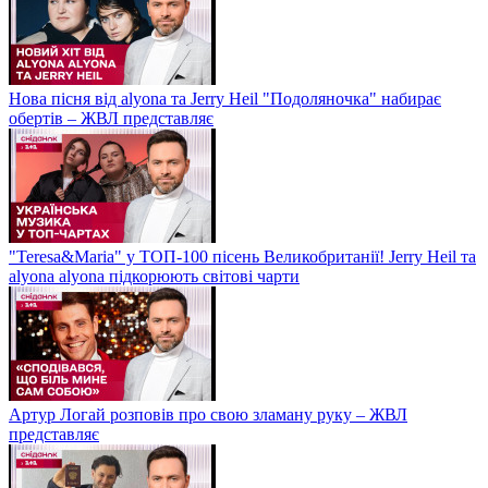
Нова пісня від alyona та Jerry Heil "Подоляночка" набирає
обертів – ЖВЛ представляє
"Teresa&Maria" у ТОП-100 пісень Великобританії! Jerry Heil та
alyona alyona підкорюють світові чарти
Артур Логай розповів про свою зламану руку – ЖВЛ
представляє