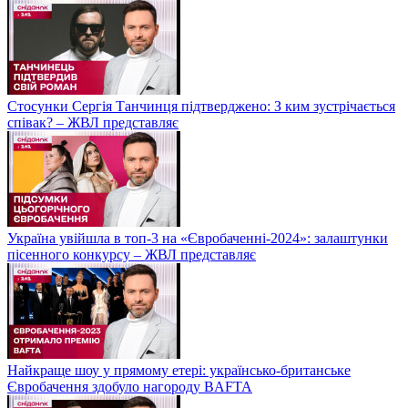
Стосунки Сергія Танчинця підтверджено: З ким зустрічається
співак? – ЖВЛ представляє
Україна увійшла в топ-3 на «Євробаченні-2024»: залаштунки
пісенного конкурсу – ЖВЛ представляє
Найкраще шоу у прямому етері: українсько-британське
Євробачення здобуло нагороду BAFTA