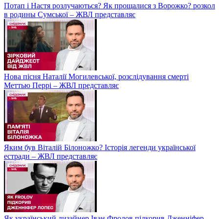
Потап і Настя розлучаються? Як прощалися з Ворожко? розкол
в родины Сумської – ЖВЛ представляє
Нова пісня Наталії Могилевської, розслідування смерті
Меттью Перрі – ЖВЛ представляє
Яким був Віталій Білоножко? Історія легенди української
естради – ЖВЛ представляє
Як український дизайнер Іван Фролов підкорив Дженніфер