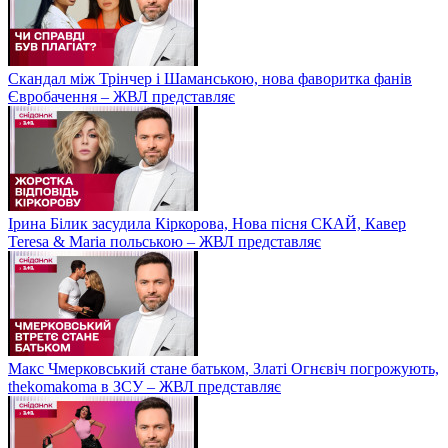
Скандал між Трінчер і Шаманською, нова фаворитка фанів
Євробачення – ЖВЛ представляє
Ірина Білик засудила Кіркорова, Нова пісня СКАЙ, Кавер
Teresa & Maria польською – ЖВЛ представляє
Макс Чмерковський стане батьком, Златі Огнєвіч погрожують,
thekomakoma в ЗСУ – ЖВЛ представляє