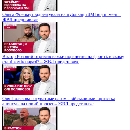
Ольга Фреймут відреагувала на публікації ЗМІ від її імені –
ЖВЛ представляє
Віктор Розовий отримав важке поранення на фронті: в якому
стані комік наразі? – ЖВЛ представляє
Оля Полякова готуватиме разом з військовими: артистка
анонсувала новий проєкт – ЖВЛ представляє