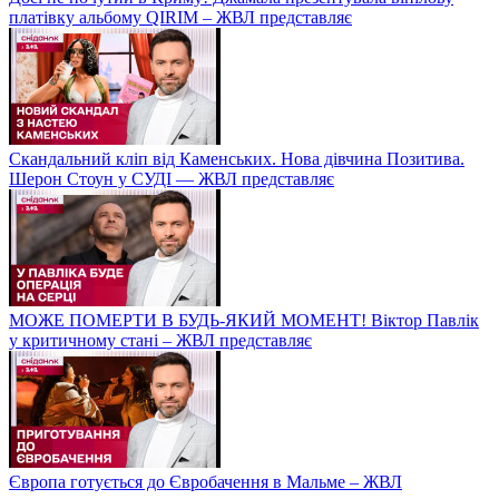
платівку альбому QIRIM – ЖВЛ представляє
Скандальний кліп від Каменських. Нова дівчина Позитива.
Шерон Стоун у СУДІ — ЖВЛ представляє
МОЖЕ ПОМЕРТИ В БУДЬ-ЯКИЙ МОМЕНТ! Віктор Павлік
у критичному стані – ЖВЛ представляє
Європа готується до Євробачення в Мальме – ЖВЛ