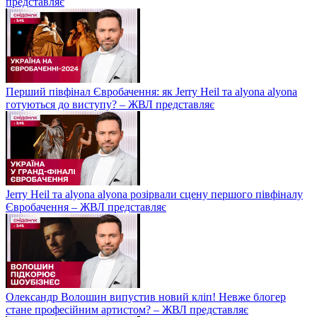
представляє
Перший півфінал Євробачення: як Jerry Heil та alyona alyona
готуються до виступу? – ЖВЛ представляє
Jerry Heil та аlyona аlyona розірвали сцену першого півфіналу
Євробачення – ЖВЛ представляє
Олександр Волошин випустив новий кліп! Невже блогер
стане професійним артистом? – ЖВЛ представляє