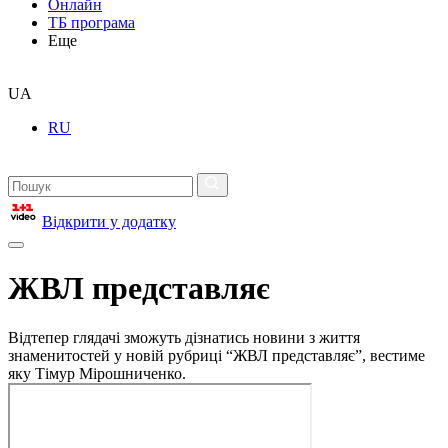
Онлайн
ТБ програма
Еще
UA
RU
Відкрити у додатку
ЖВЛ представляє
Відтепер глядачі зможуть дізнатись новини з життя
знаменитостей у новій рубриці “ЖВЛ представляє”, вестиме
яку Тімур Мірошниченко.