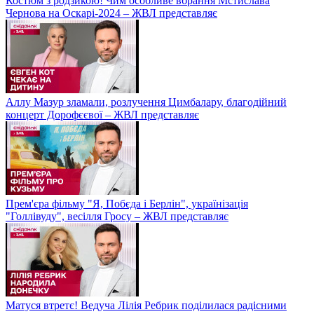
Костюм з родзикою! Чим особливе вбрання Мстислава
Чернова на Оскарі-2024 – ЖВЛ представляє
Аллу Мазур зламали, розлучення Цимбалару, благодійний
концерт Дорофєєвої – ЖВЛ представляє
Прем'єра фільму "Я, Побєда і Берлін", українізація
"Голлівуду", весілля Гросу – ЖВЛ представляє
Матуся втретє! Ведуча Лілія Ребрик поділилася радісними