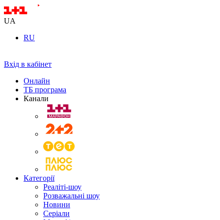
UA
RU
Вхід в кабінет
Онлайн
ТБ програма
Канали
Категорії
Реаліті-шоу
Розважальні шоу
Новини
Серіали