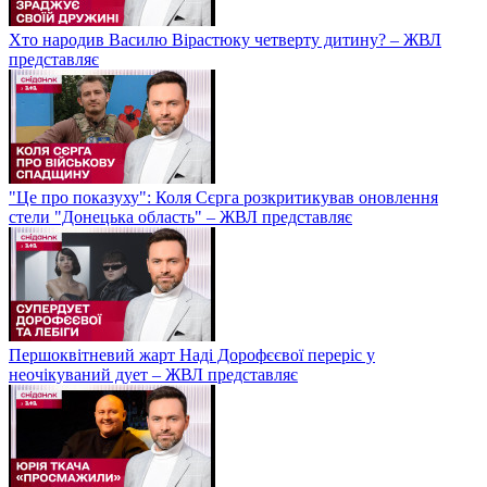
Хто народив Василю Вірастюку четверту дитину? – ЖВЛ
представляє
"Це про показуху": Коля Сєрга розкритикував оновлення
стели "Донецька область" – ЖВЛ представляє
Першоквітневий жарт Наді Дорофєєвої переріс у
неочікуваний дует – ЖВЛ представляє