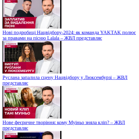
Нові подробиці Нацвідбору-2024: як команда YAKTAK полює
за правами на пісню Lalala – ЖВЛ представляє
Руслана запалила сцену Нацвідбору у Люксембурзі – ЖВЛ
представляє
Нове феєричне творіння: кому Муіньо зняла кліп? – ЖВЛ
представляє