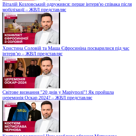
Віталій Козловський одружився: перше інтерв'ю співака після
мобілізації – ЖВЛ представляє
Христина Соловій та Маша Єфросиніна посварилися під час
інтерв’ю – ЖВЛ представляє
Світове визнання "20 днів у Маріуполі"! Як пройшла
церемонія Оскар 2024? – ЖВЛ представляє