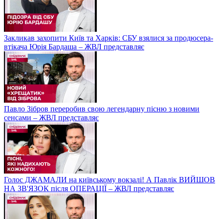
Закликав захопити Київ та Харків: СБУ взялися за продюсера-
втікача Юрія Бардаша – ЖВЛ представляє
Павло Зібров переробив свою легендарну пісню з новими
сенсами – ЖВЛ представляє
Голос ДЖАМАЛИ на київському вокзалі! А Павлік ВИЙШОВ
НА ЗВ'ЯЗОК після ОПЕРАЦІЇ – ЖВЛ представляє