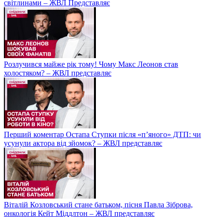
світлинами – ЖВЛ Представляє
Розлучився майже рік тому! Чому Макс Леонов став
холостяком? – ЖВЛ представляє
Перший коментар Остапа Ступки після «п’яного» ДТП: чи
усунули актора від зйомок? – ЖВЛ представляє
Віталій Козловський стане батьком, пісня Павла Зіброва,
онкологія Кейт Міддлтон – ЖВЛ представляє