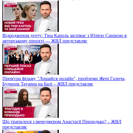
Відродження дуету: Тіна Кароль заспіває з Юлією Саніною в
авторському проєкті — ЖВЛ представляє
Прем'єра фільму "Лишайся онлайн", проблеми Жені Галича,
Будинок Tayanna на Балі – ЖВЛ представляє
Що трапилося з менеджером Анастасії Приходько? – ЖВЛ
представляє