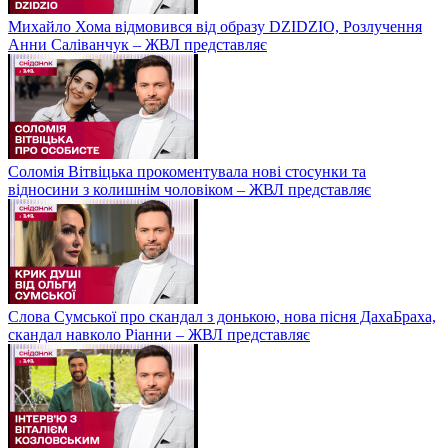
Михайло Хома відмовився від образу DZIDZIO, Розлучення
Анни Саліванчук – ЖВЛ представляє
Соломія Вітвіцька прокоментувала нові стосунки та
відносини з колишнім чоловіком – ЖВЛ представляє
Слова Сумської про скандал з донькою, нова пісня ДахаБраха,
скандал навколо Ріанни – ЖВЛ представляє