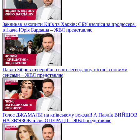
Закликав захопити Київ та Харків: СБУ взялися за продюсера-
втікача Юрія Бардаша – ЖВЛ представляє
Павло Зібров переробив свою легендарну пісню з новими
сенсами – ЖВЛ представляє
Голос ДЖАМАЛИ на київському вокзалі! А Павлік ВИЙШОВ
НА ЗВ'ЯЗОК після ОПЕРАЦІЇ – ЖВЛ представляє