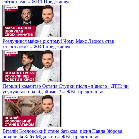
світлинами – ЖВЛ Представляє
Розлучився майже рік тому! Чому Макс Леонов став
холостяком? – ЖВЛ представляє
Перший коментар Остапа Ступки після «п’яного» ДТП: чи
усунули актора від зйомок? – ЖВЛ представляє
Віталій Козловський стане батьком, пісня Павла Зіброва,
онкологія Кейт Міддлтон – ЖВЛ представляє