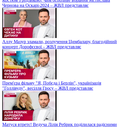
Костюм з родзикою! Чим особливе вбрання Мстислава
Чернова на Оскарі-2024 – ЖВЛ представляє
Аллу Мазур зламали, розлучення Цимбалару, благодійний
концерт Дорофєєвої – ЖВЛ представляє
Прем'єра фільму "Я, Побєда і Берлін", українізація
"Голлівуду", весілля Гросу – ЖВЛ представляє
Матуся втретє! Ведуча Лілія Ребрик поділилася радісними