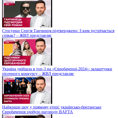
Стосунки Сергія Танчинця підтверджено: З ким зустрічається
співак? – ЖВЛ представляє
Україна увійшла в топ-3 на «Євробаченні-2024»: залаштунки
пісенного конкурсу – ЖВЛ представляє
Найкраще шоу у прямому етері: українсько-британське
Євробачення здобуло нагороду BAFTA