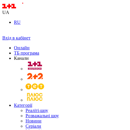
UA
RU
Вхід в кабінет
Онлайн
ТБ програма
Канали
Категорії
Реаліті-шоу
Розважальні шоу
Новини
Серіали