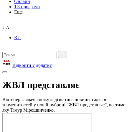
Онлайн
ТБ програма
Еще
UA
RU
Відкрити у додатку
ЖВЛ представляє
Відтепер глядачі зможуть дізнатись новини з життя
знаменитостей у новій рубриці “ЖВЛ представляє”, вестиме
яку Тімур Мірошниченко.