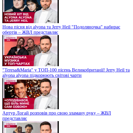
Нова пісня від alyona та Jerry Heil "Подоляночка" набирає
обертів – ЖВЛ представляє
"Teresa&Maria" у ТОП-100 пісень Великобританії! Jerry Heil та
alyona alyona підкорюють світові чарти
Артур Логай розповів про свою зламану руку – ЖВЛ
представляє