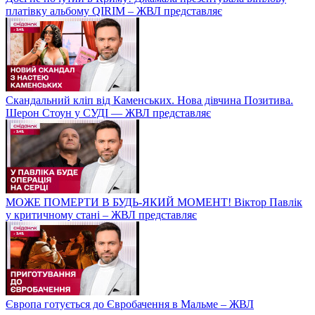
платівку альбому QIRIM – ЖВЛ представляє
Скандальний кліп від Каменських. Нова дівчина Позитива.
Шерон Стоун у СУДІ — ЖВЛ представляє
МОЖЕ ПОМЕРТИ В БУДЬ-ЯКИЙ МОМЕНТ! Віктор Павлік
у критичному стані – ЖВЛ представляє
Європа готується до Євробачення в Мальме – ЖВЛ