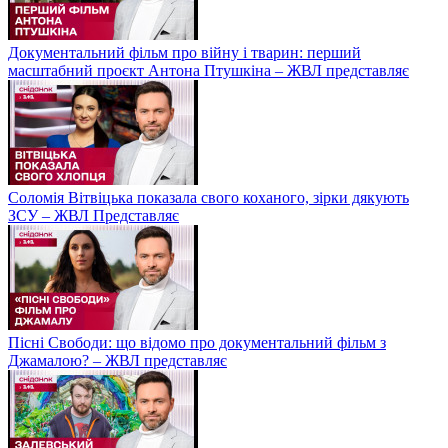
Документальний фільм про війну і тварин: перший
масштабний проєкт Антона Птушкіна – ЖВЛ представляє
Соломія Вітвіцька показала свого коханого, зірки дякують
ЗСУ – ЖВЛ Представляє
Пісні Свободи: що відомо про документальний фільм з
Джамалою? – ЖВЛ представляє