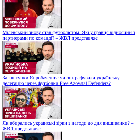
Мілевський знову став футболістом! Які у гравця відносини з
партнерами по команді? – ЖВЛ представляє
Залаштунки Євробачення: чи оштрафували українську
делегацію через футболки Free Azovstal Defenders?
Як вбирались українські зірки з нагоди до дня вишиванки? –
ЖВЛ представляє