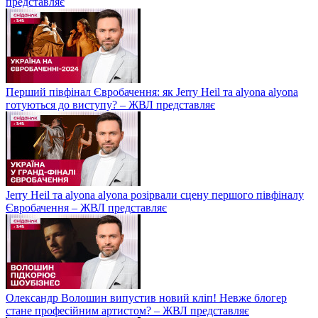
представляє
Перший півфінал Євробачення: як Jerry Heil та alyona alyona
готуються до виступу? – ЖВЛ представляє
Jerry Heil та аlyona аlyona розірвали сцену першого півфіналу
Євробачення – ЖВЛ представляє
Олександр Волошин випустив новий кліп! Невже блогер
стане професійним артистом? – ЖВЛ представляє