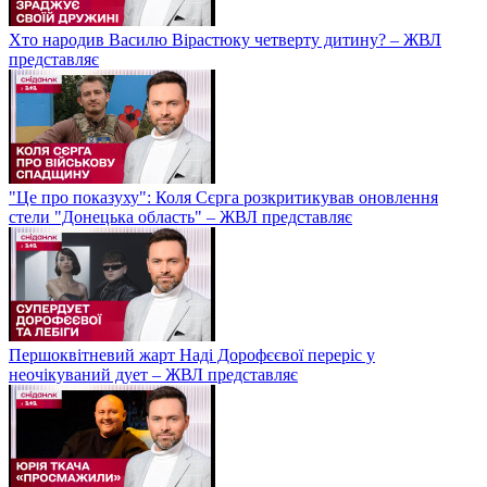
Хто народив Василю Вірастюку четверту дитину? – ЖВЛ
представляє
"Це про показуху": Коля Сєрга розкритикував оновлення
стели "Донецька область" – ЖВЛ представляє
Першоквітневий жарт Наді Дорофєєвої переріс у
неочікуваний дует – ЖВЛ представляє