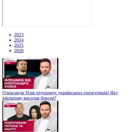
2023
2024
2025
2026
Олександр Усик підтримує українських енергетиків! Яку
ініціативу вигадав боксер?