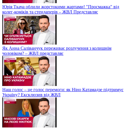
Юрія Ткача облили жорстокими жартами! "Просмажка" від
колег-коміків та стендаперів – ЖВЛ Представляє
Як Анна Саліванчук переживає розлучення з колишнім
чоловіком? – ЖВЛ представляє
Наш голос – це голос перемоги: як Ніно Катамадзе підтримує
Україну? Ексклюзив від ЖВЛ