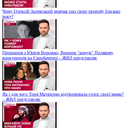
Чому Олексій Залевський мовчав про свою хворобу близько
року?
Прощання з Юрієм Ворожко, Винник "кинув" Полякову,
конкуренція на Євробаченні – ЖВЛ представляє
Як і для чого Тоня Матвієнко відтворювала голос своєї мами?
– ЖВЛ представляє