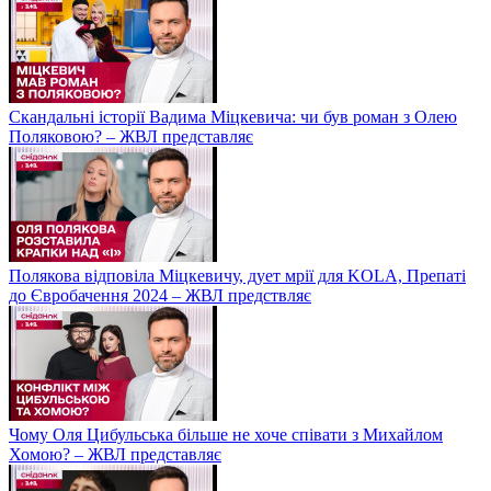
Скандальні історії Вадима Міцкевича: чи був роман з Олею
Поляковою? – ЖВЛ представляє
Полякова відповіла Міцкевичу, дует мрії для KOLA, Препаті
до Євробачення 2024 – ЖВЛ предствляє
Чому Оля Цибульська більше не хоче співати з Михайлом
Хомою? – ЖВЛ представляє