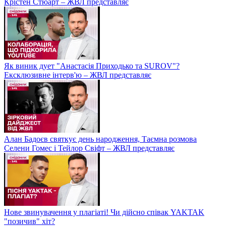
Крістен Стюарт – ЖВЛ представляє
Як виник дует "Анастасія Приходько та SUROV"?
Ексклюзивне інтерв'ю – ЖВЛ представляє
Алан Бадоєв святкує день народження, Таємна розмова
Селени Гомес і Тейлор Свіфт – ЖВЛ представляє
Нове звинувачення у плагіаті! Чи дійсно співак YAKTAK
"позичив" хіт?