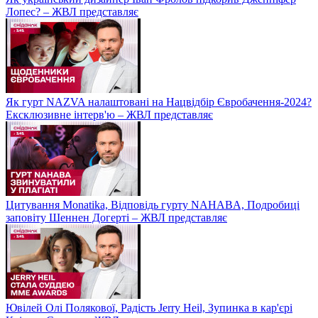
Лопес? – ЖВЛ представляє
Як гурт NAZVA налаштовані на Нацвідбір Євробачення-2024?
Ексклюзивне інтерв'ю – ЖВЛ представляє
Цитування Monatikа, Відповідь гурту NAHABA, Подробиці
заповіту Шеннен Догерті – ЖВЛ представляє
Ювілей Олі Полякової, Радість Jerry Heil, Зупинка в кар'єрі