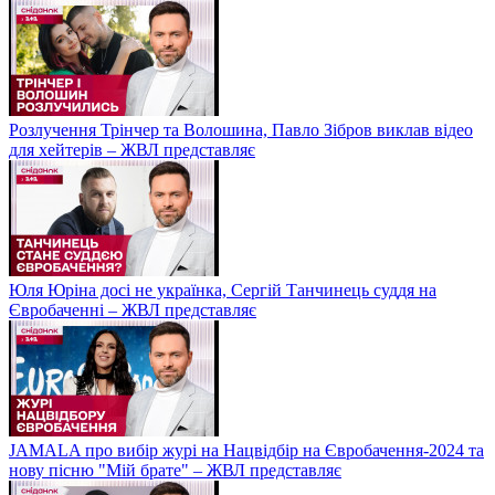
Розлучення Трінчер та Волошина, Павло Зібров виклав відео
для хейтерів – ЖВЛ представляє
Юля Юріна досі не українка, Сергій Танчинець суддя на
Євробаченні – ЖВЛ представляє
JAMALA про вибір журі на Нацвідбір на Євробачення-2024 та
нову пісню "Мій брате" – ЖВЛ представляє