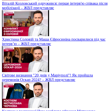
Віталій Козловський одружився: перше інтерв'ю співака після
мобілізації – ЖВЛ представляє
Христина Соловій та Маша Єфросиніна посварилися під час
інтерв’ю – ЖВЛ представляє
Світове визнання "20 днів у Маріуполі"! Як пройшла
церемонія Оскар 2024? – ЖВЛ представляє