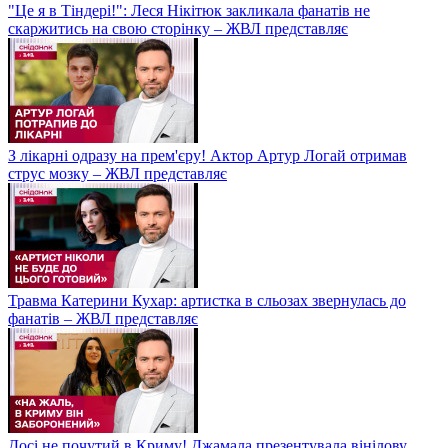
"Це я в Тіндері!": Леся Нікітюк закликала фанатів не
скаржитись на свою сторінку – ЖВЛ представляє
З лікарні одразу на прем'єру! Актор Артур Логай отримав
струс мозку – ЖВЛ представляє
Травма Катерини Кухар: артистка в сльозах звернулась до
фанатів – ЖВЛ представляє
Досі не почутий в Криму! Джамала презентувала вінілову