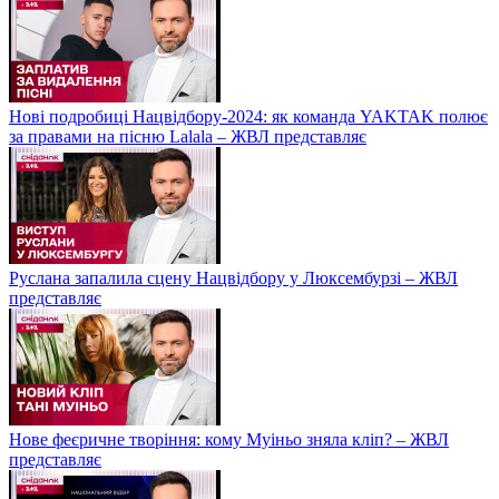
Нові подробиці Нацвідбору-2024: як команда YAKTAK полює
за правами на пісню Lalala – ЖВЛ представляє
Руслана запалила сцену Нацвідбору у Люксембурзі – ЖВЛ
представляє
Нове феєричне творіння: кому Муіньо зняла кліп? – ЖВЛ
представляє