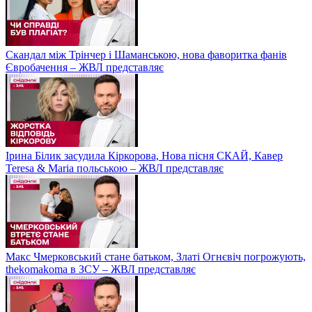
Скандал між Трінчер і Шаманською, нова фаворитка фанів
Євробачення – ЖВЛ представляє
Ірина Білик засудила Кіркорова, Нова пісня СКАЙ, Кавер
Teresa & Maria польською – ЖВЛ представляє
Макс Чмерковський стане батьком, Златі Огнєвіч погрожують,
thekomakoma в ЗСУ – ЖВЛ представляє