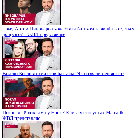
Чому Артем Пивоваров хоче стати батьком та як він готується
до цього? – ЖВЛ представляє
Віталій Козловський став батьком! Як назвали первістка?
Потап знайшов заміну Насті? Криза у стосунках Mamarika –
ЖВЛ представляє