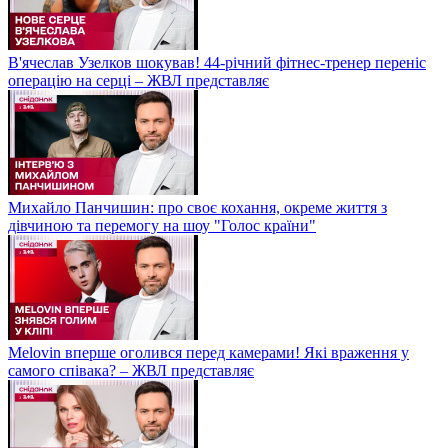
В'ячеслав Узелков шокував! 44-річний фітнес-тренер переніс
операцію на серці – ЖВЛ представляє
Михайло Панчишин: про своє кохання, окреме життя з
дівчиною та перемогу на шоу "Голос країни"
Melovin вперше оголився перед камерами! Які враження у
самого співака? – ЖВЛ представляє