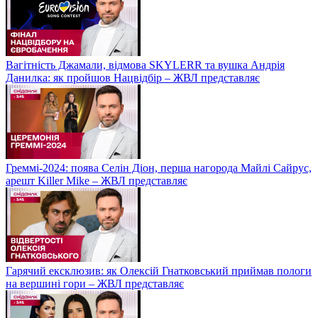
Вагітність Джамали, відмова SKYLERR та вушка Андрія
Данилка: як пройшов Нацвідбір – ЖВЛ представляє
Греммі-2024: поява Селін Діон, перша нагорода Майлі Сайрус,
арешт Killer Mike – ЖВЛ представляє
Гарячий ексклюзив: як Олексій Гнатковський приймав пологи
на вершині гори – ЖВЛ представляє