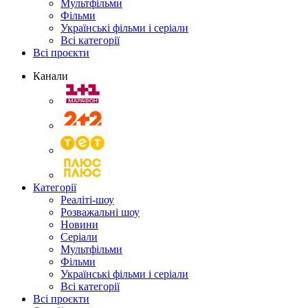
Мультфільми
Фільми
Українські фільми і серіали
Всі категорії
Всі проєкти
Канали
Категорії
Реаліті-шоу
Розважальні шоу
Новини
Серіали
Мультфільми
Фільми
Українські фільми і серіали
Всі категорії
Всі проєкти