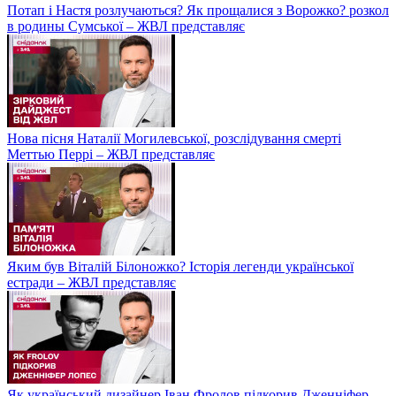
Потап і Настя розлучаються? Як прощалися з Ворожко? розкол
в родины Сумської – ЖВЛ представляє
Нова пісня Наталії Могилевської, розслідування смерті
Меттью Перрі – ЖВЛ представляє
Яким був Віталій Білоножко? Історія легенди української
естради – ЖВЛ представляє
Як український дизайнер Іван Фролов підкорив Дженніфер