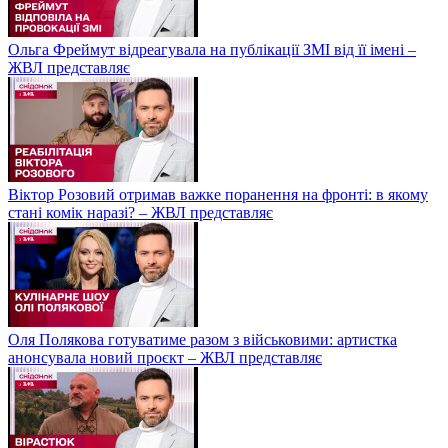
Ольга Фреймут відреагувала на публікації ЗМІ від її імені –
ЖВЛ представляє
Віктор Розовий отримав важке поранення на фронті: в якому
стані комік наразі? – ЖВЛ представляє
Оля Полякова готуватиме разом з військовими: артистка
анонсувала новий проєкт – ЖВЛ представляє