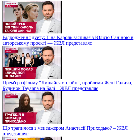
Відродження дуету: Тіна Кароль заспіває з Юлією Саніною в
авторському проєкті — ЖВЛ представляє
Прем'єра фільму "Лишайся онлайн", проблеми Жені Галича,
Будинок Tayanna на Балі – ЖВЛ представляє
Що трапилося з менеджером Анастасії Приходько? – ЖВЛ
представляє