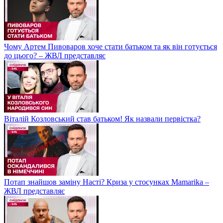
Чому Артем Пивоваров хоче стати батьком та як він готується
до цього? – ЖВЛ представляє
Віталій Козловський став батьком! Як назвали первістка?
Потап знайшов заміну Насті? Криза у стосунках Mamarika –
ЖВЛ представляє