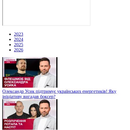
2023
2024
2025
2026
Олександр Усик підтримує українських енергетиків! Яку
ініціативу вигадав боксер?