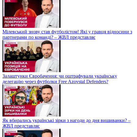
Мілевський знову став футболістом! Які у гравця відносини з
партнерами по команді? – ЖВЛ представляє
Залаштунки Євробачення: чи оштрафували українську
делегацію через футболки Free Azovstal Defenders?
Як вбирались українські зірки з нагоди до дня вишиванки? –
ЖВЛ представляє