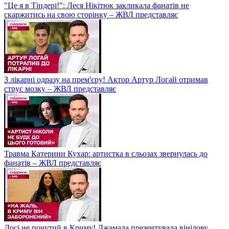
"Це я в Тіндері!": Леся Нікітюк закликала фанатів не
скаржитись на свою сторінку – ЖВЛ представляє
З лікарні одразу на прем'єру! Актор Артур Логай отримав
струс мозку – ЖВЛ представляє
Травма Катерини Кухар: артистка в сльозах звернулась до
фанатів – ЖВЛ представляє
Досі не почутий в Криму! Джамала презентувала вінілову