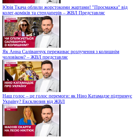
Юрія Ткача облили жорстокими жартами! "Просмажка" від
колег-коміків та стендаперів – ЖВЛ Представляє
Як Анна Саліванчук переживає розлучення з колишнім
чоловіком? – ЖВЛ представляє
Наш голос – це голос перемоги: як Ніно Катамадзе підтримує
Україну? Ексклюзив від ЖВЛ