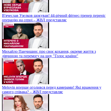
В'ячеслав Узелков шокував! 44-річний фітнес-тренер переніс
операцію на серці – ЖВЛ представляє
Михайло Панчишин: про своє кохання, окреме життя з
дівчиною та перемогу на шоу "Голос країни"
Melovin вперше оголився перед камерами! Які враження у
самого співака? – ЖВЛ представляє