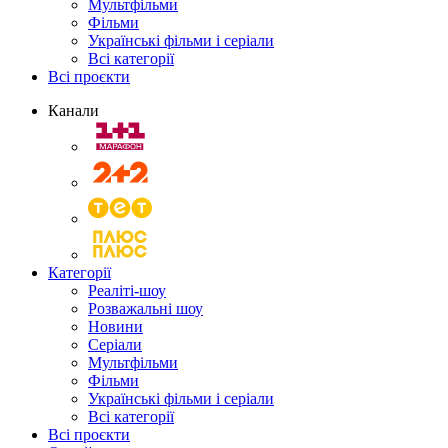
Мультфільми
Фільми
Українські фільми і серіали
Всі категорії
Всі проєкти
Канали
Категорії
Реаліті-шоу
Розважальні шоу
Новини
Серіали
Мультфільми
Фільми
Українські фільми і серіали
Всі категорії
Всі проєкти