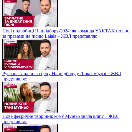
Нові подробиці Нацвідбору-2024: як команда YAKTAK полює
за правами на пісню Lalala – ЖВЛ представляє
Руслана запалила сцену Нацвідбору у Люксембурзі – ЖВЛ
представляє
Нове феєричне творіння: кому Муіньо зняла кліп? – ЖВЛ
представляє