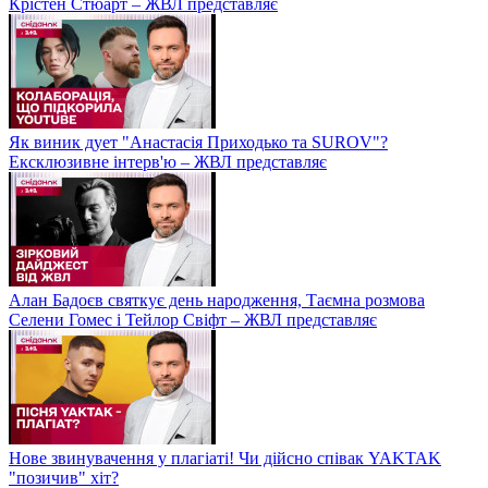
Крістен Стюарт – ЖВЛ представляє
Як виник дует "Анастасія Приходько та SUROV"?
Ексклюзивне інтерв'ю – ЖВЛ представляє
Алан Бадоєв святкує день народження, Таємна розмова
Селени Гомес і Тейлор Свіфт – ЖВЛ представляє
Нове звинувачення у плагіаті! Чи дійсно співак YAKTAK
"позичив" хіт?