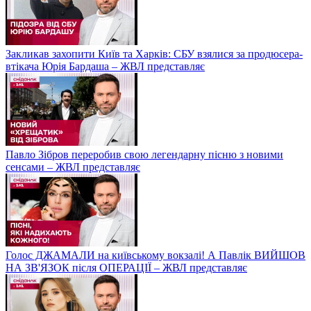
Закликав захопити Київ та Харків: СБУ взялися за продюсера-
втікача Юрія Бардаша – ЖВЛ представляє
Павло Зібров переробив свою легендарну пісню з новими
сенсами – ЖВЛ представляє
Голос ДЖАМАЛИ на київському вокзалі! А Павлік ВИЙШОВ
НА ЗВ'ЯЗОК після ОПЕРАЦІЇ – ЖВЛ представляє