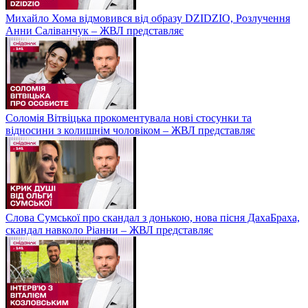
Михайло Хома відмовився від образу DZIDZIO, Розлучення
Анни Саліванчук – ЖВЛ представляє
Соломія Вітвіцька прокоментувала нові стосунки та
відносини з колишнім чоловіком – ЖВЛ представляє
Слова Сумської про скандал з донькою, нова пісня ДахаБраха,
скандал навколо Ріанни – ЖВЛ представляє