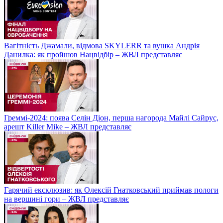
Вагітність Джамали, відмова SKYLERR та вушка Андрія
Данилка: як пройшов Нацвідбір – ЖВЛ представляє
Греммі-2024: поява Селін Діон, перша нагорода Майлі Сайрус,
арешт Killer Mike – ЖВЛ представляє
Гарячий ексклюзив: як Олексій Гнатковський приймав пологи
на вершині гори – ЖВЛ представляє