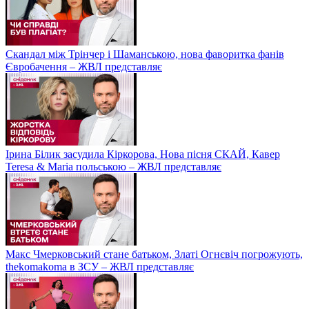
Скандал між Трінчер і Шаманською, нова фаворитка фанів
Євробачення – ЖВЛ представляє
Ірина Білик засудила Кіркорова, Нова пісня СКАЙ, Кавер
Teresa & Maria польською – ЖВЛ представляє
Макс Чмерковський стане батьком, Златі Огнєвіч погрожують,
thekomakoma в ЗСУ – ЖВЛ представляє