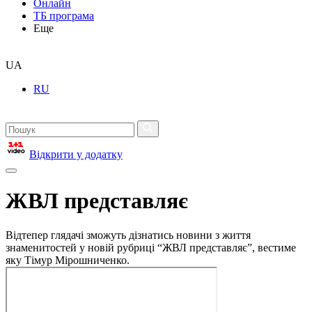
Онлайн
ТБ програма
Еще
UA
RU
Відкрити у додатку
ЖВЛ представляє
Відтепер глядачі зможуть дізнатись новини з життя
знаменитостей у новій рубриці “ЖВЛ представляє”, вестиме
яку Тімур Мірошниченко.