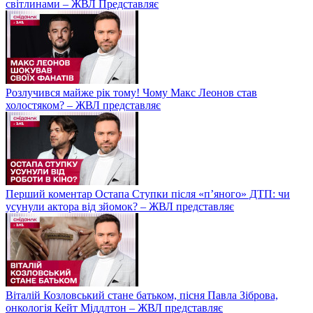
світлинами – ЖВЛ Представляє
Розлучився майже рік тому! Чому Макс Леонов став
холостяком? – ЖВЛ представляє
Перший коментар Остапа Ступки після «п’яного» ДТП: чи
усунули актора від зйомок? – ЖВЛ представляє
Віталій Козловський стане батьком, пісня Павла Зіброва,
онкологія Кейт Міддлтон – ЖВЛ представляє