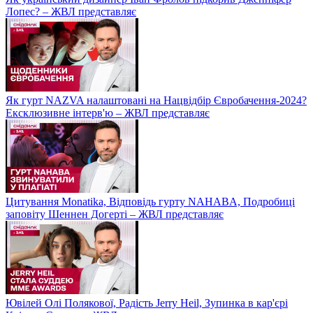
Лопес? – ЖВЛ представляє
Як гурт NAZVA налаштовані на Нацвідбір Євробачення-2024?
Ексклюзивне інтерв'ю – ЖВЛ представляє
Цитування Monatikа, Відповідь гурту NAHABA, Подробиці
заповіту Шеннен Догерті – ЖВЛ представляє
Ювілей Олі Полякової, Радість Jerry Heil, Зупинка в кар'єрі