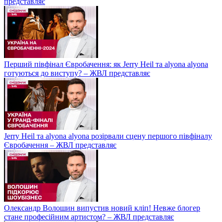
представляє
Перший півфінал Євробачення: як Jerry Heil та alyona alyona
готуються до виступу? – ЖВЛ представляє
Jerry Heil та аlyona аlyona розірвали сцену першого півфіналу
Євробачення – ЖВЛ представляє
Олександр Волошин випустив новий кліп! Невже блогер
стане професійним артистом? – ЖВЛ представляє