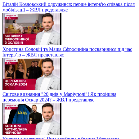
Віталій Козловський одружився: перше інтерв'ю співака після
мобілізації – ЖВЛ представляє
Христина Соловій та Маша Єфросиніна посварилися під час
інтерв’ю – ЖВЛ представляє
Світове визнання "20 днів у Маріуполі"! Як пройшла
церемонія Оскар 2024? – ЖВЛ представляє