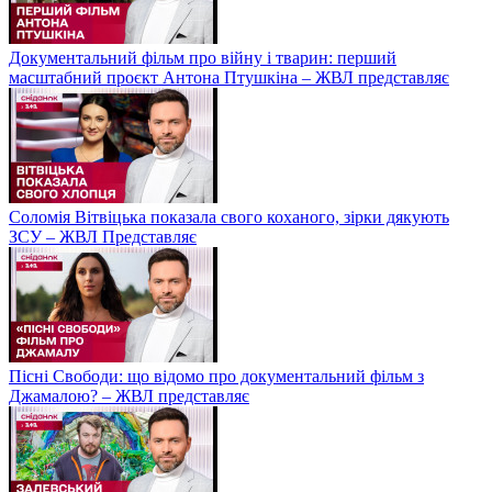
Документальний фільм про війну і тварин: перший
масштабний проєкт Антона Птушкіна – ЖВЛ представляє
Соломія Вітвіцька показала свого коханого, зірки дякують
ЗСУ – ЖВЛ Представляє
Пісні Свободи: що відомо про документальний фільм з
Джамалою? – ЖВЛ представляє