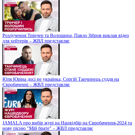
Розлучення Трінчер та Волошина, Павло Зібров виклав відео
для хейтерів – ЖВЛ представляє
Юля Юріна досі не українка, Сергій Танчинець суддя на
Євробаченні – ЖВЛ представляє
JAMALA про вибір журі на Нацвідбір на Євробачення-2024 та
нову пісню "Мій брате" – ЖВЛ представляє