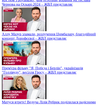
Костюм з родзикою! Чим особливе вбрання Мстислава
Чернова на Оскарі-2024 – ЖВЛ представляє
Аллу Мазур зламали, розлучення Цимбалару, благодійний
концерт Дорофєєвої – ЖВЛ представляє
Прем'єра фільму "Я, Побєда і Берлін", українізація
"Голлівуду", весілля Гросу – ЖВЛ представляє
Матуся втретє! Ведуча Лілія Ребрик поділилася радісними