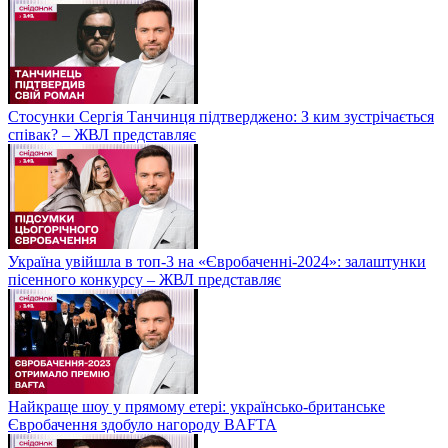
Стосунки Сергія Танчинця підтверджено: З ким зустрічається
співак? – ЖВЛ представляє
Україна увійшла в топ-3 на «Євробаченні-2024»: залаштунки
пісенного конкурсу – ЖВЛ представляє
Найкраще шоу у прямому етері: українсько-британське
Євробачення здобуло нагороду BAFTA