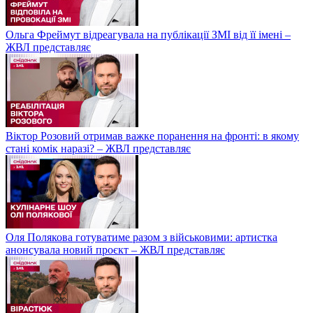
Ольга Фреймут відреагувала на публікації ЗМІ від її імені –
ЖВЛ представляє
Віктор Розовий отримав важке поранення на фронті: в якому
стані комік наразі? – ЖВЛ представляє
Оля Полякова готуватиме разом з військовими: артистка
анонсувала новий проєкт – ЖВЛ представляє