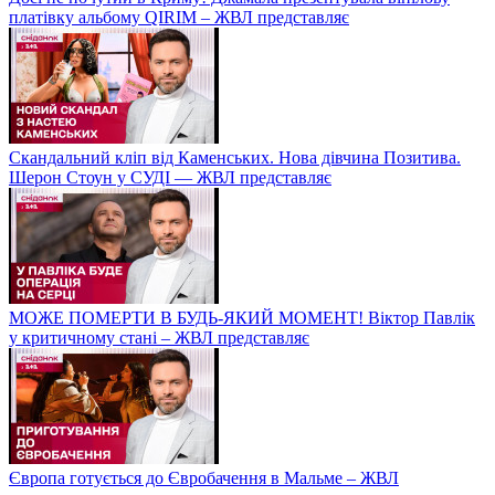
платівку альбому QIRIM – ЖВЛ представляє
Скандальний кліп від Каменських. Нова дівчина Позитива.
Шерон Стоун у СУДІ — ЖВЛ представляє
МОЖЕ ПОМЕРТИ В БУДЬ-ЯКИЙ МОМЕНТ! Віктор Павлік
у критичному стані – ЖВЛ представляє
Європа готується до Євробачення в Мальме – ЖВЛ