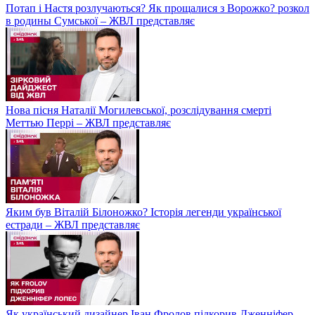
Потап і Настя розлучаються? Як прощалися з Ворожко? розкол
в родины Сумської – ЖВЛ представляє
Нова пісня Наталії Могилевської, розслідування смерті
Меттью Перрі – ЖВЛ представляє
Яким був Віталій Білоножко? Історія легенди української
естради – ЖВЛ представляє
Як український дизайнер Іван Фролов підкорив Дженніфер