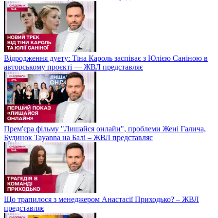
Відродження дуету: Тіна Кароль заспіває з Юлією Саніною в
авторському проєкті — ЖВЛ представляє
Прем'єра фільму "Лишайся онлайн", проблеми Жені Галича,
Будинок Tayanna на Балі – ЖВЛ представляє
Що трапилося з менеджером Анастасії Приходько? – ЖВЛ
представляє