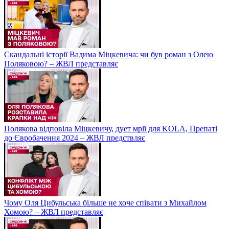
Скандальні історії Вадима Міцкевича: чи був роман з Олею
Поляковою? – ЖВЛ представляє
Полякова відповіла Міцкевичу, дует мрії для KOLA, Препаті
до Євробачення 2024 – ЖВЛ предствляє
Чому Оля Цибульська більше не хоче співати з Михайлом
Хомою? – ЖВЛ представляє