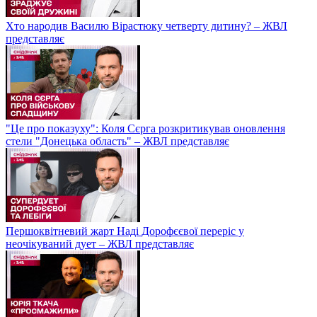
Хто народив Василю Вірастюку четверту дитину? – ЖВЛ
представляє
"Це про показуху": Коля Сєрга розкритикував оновлення
стели "Донецька область" – ЖВЛ представляє
Першоквітневий жарт Наді Дорофєєвої переріс у
неочікуваний дует – ЖВЛ представляє