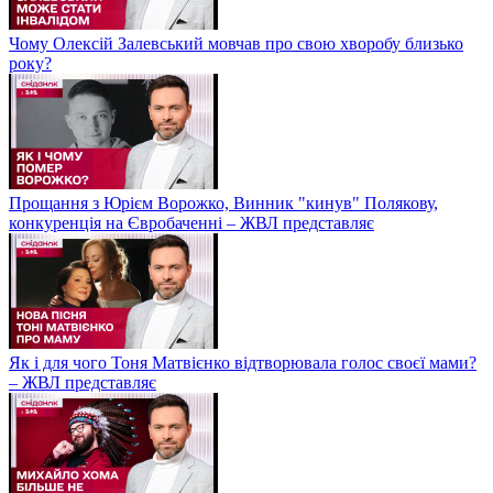
Чому Олексій Залевський мовчав про свою хворобу близько
року?
Прощання з Юрієм Ворожко, Винник "кинув" Полякову,
конкуренція на Євробаченні – ЖВЛ представляє
Як і для чого Тоня Матвієнко відтворювала голос своєї мами?
– ЖВЛ представляє