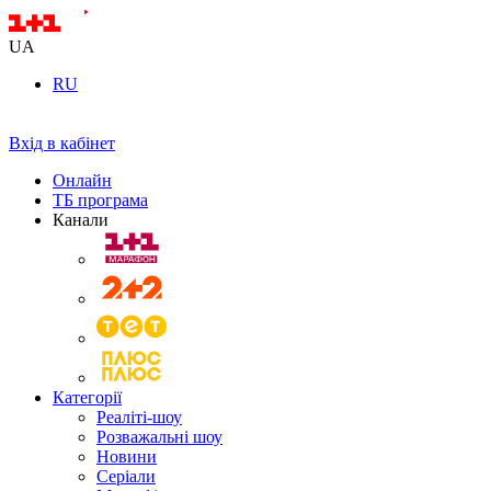
UA
RU
Вхід в кабінет
Онлайн
ТБ програма
Канали
Категорії
Реаліті-шоу
Розважальні шоу
Новини
Серіали