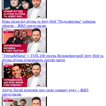
Нова пісня від alyona та Jerry Heil "Подоляночка" набирає
обертів – ЖВЛ представляє
"Teresa&Maria" у ТОП-100 пісень Великобританії! Jerry Heil та
alyona alyona підкорюють світові чарти
Артур Логай розповів про свою зламану руку – ЖВЛ
представляє