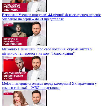
В'ячеслав Узелков шокував! 44-річний фітнес-тренер переніс
операцію на серці – ЖВЛ представляє
Михайло Панчишин: про своє кохання, окреме життя з
дівчиною та перемогу на шоу "Голос країни"
Melovin вперше оголився перед камерами! Які враження у
самого співака? – ЖВЛ представляє