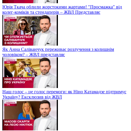
Юрія Ткача облили жорстокими жартами! "Просмажка" від
колег-коміків та стендаперів – ЖВЛ Представляє
Як Анна Саліванчук переживає розлучення з колишнім
чоловіком? – ЖВЛ представляє
Наш голос – це голос перемоги: як Ніно Катамадзе підтримує
Україну? Ексклюзив від ЖВЛ