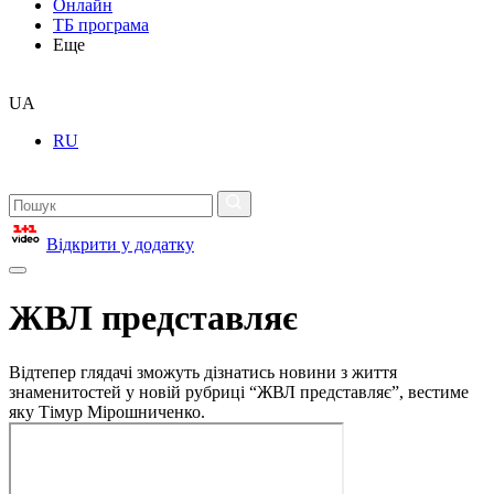
Онлайн
ТБ програма
Еще
UA
RU
Відкрити у додатку
ЖВЛ представляє
Відтепер глядачі зможуть дізнатись новини з життя
знаменитостей у новій рубриці “ЖВЛ представляє”, вестиме
яку Тімур Мірошниченко.