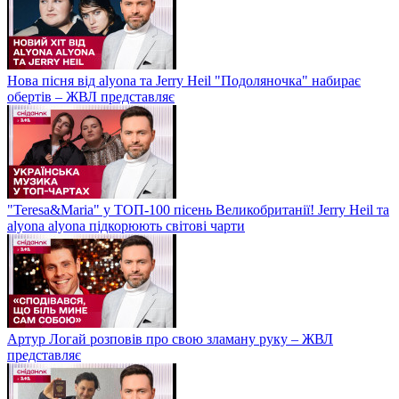
Нова пісня від alyona та Jerry Heil "Подоляночка" набирає
обертів – ЖВЛ представляє
"Teresa&Maria" у ТОП-100 пісень Великобританії! Jerry Heil та
alyona alyona підкорюють світові чарти
Артур Логай розповів про свою зламану руку – ЖВЛ
представляє