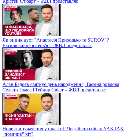
Крістен Стюарт – ЖВЛ представляє
Як виник дует "Анастасія Приходько та SUROV"?
Ексклюзивне інтерв'ю – ЖВЛ представляє
Алан Бадоєв святкує день народження, Таємна розмова
Селени Гомес і Тейлор Свіфт – ЖВЛ представляє
Нове звинувачення у плагіаті! Чи дійсно співак YAKTAK
"позичив" хіт?