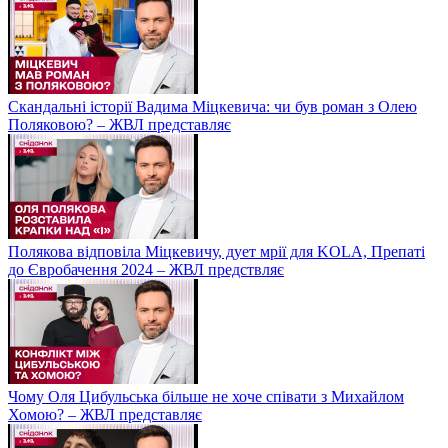
Скандальні історії Вадима Міцкевича: чи був роман з Олею
Поляковою? – ЖВЛ представляє
Полякова відповіла Міцкевичу, дует мрії для KOLA, Препаті
до Євробачення 2024 – ЖВЛ предствляє
Чому Оля Цибульська більше не хоче співати з Михайлом
Хомою? – ЖВЛ представляє