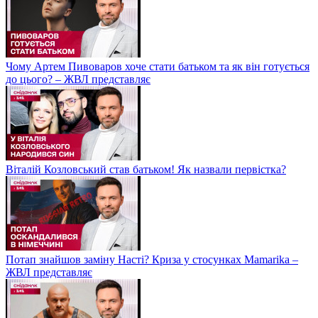
Чому Артем Пивоваров хоче стати батьком та як він готується
до цього? – ЖВЛ представляє
Віталій Козловський став батьком! Як назвали первістка?
Потап знайшов заміну Насті? Криза у стосунках Mamarika –
ЖВЛ представляє