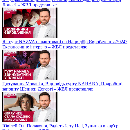
Лопес? – ЖВЛ представляє
Як гурт NAZVA налаштовані на Нацвідбір Євробачення-2024?
Ексклюзивне інтерв'ю – ЖВЛ представляє
Цитування Monatikа, Відповідь гурту NAHABA, Подробиці
заповіту Шеннен Догерті – ЖВЛ представляє
Ювілей Олі Полякової, Радість Jerry Heil, Зупинка в кар'єрі