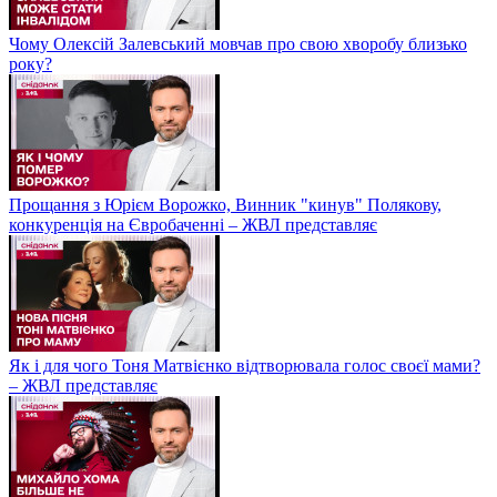
Чому Олексій Залевський мовчав про свою хворобу близько
року?
Прощання з Юрієм Ворожко, Винник "кинув" Полякову,
конкуренція на Євробаченні – ЖВЛ представляє
Як і для чого Тоня Матвієнко відтворювала голос своєї мами?
– ЖВЛ представляє