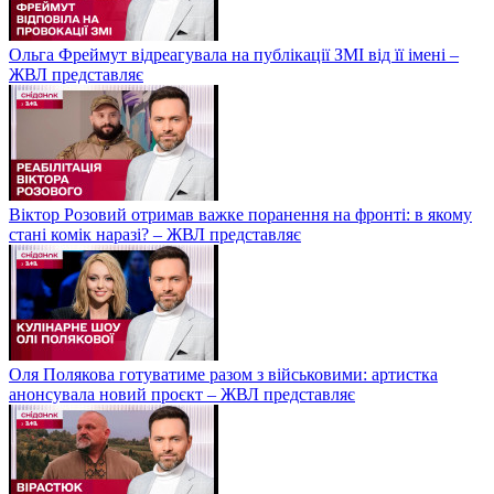
Ольга Фреймут відреагувала на публікації ЗМІ від її імені –
ЖВЛ представляє
Віктор Розовий отримав важке поранення на фронті: в якому
стані комік наразі? – ЖВЛ представляє
Оля Полякова готуватиме разом з військовими: артистка
анонсувала новий проєкт – ЖВЛ представляє