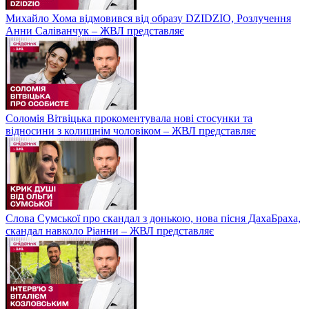
Михайло Хома відмовився від образу DZIDZIO, Розлучення
Анни Саліванчук – ЖВЛ представляє
Соломія Вітвіцька прокоментувала нові стосунки та
відносини з колишнім чоловіком – ЖВЛ представляє
Слова Сумської про скандал з донькою, нова пісня ДахаБраха,
скандал навколо Ріанни – ЖВЛ представляє