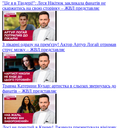
"Це я в Тіндері!": Леся Нікітюк закликала фанатів не
скаржитись на свою сторінку – ЖВЛ представляє
З лікарні одразу на прем'єру! Актор Артур Логай отримав
струс мозку – ЖВЛ представляє
Травма Катерини Кухар: артистка в сльозах звернулась до
фанатів – ЖВЛ представляє
Досі не почутий в Криму! Джамала презентувала вінілову