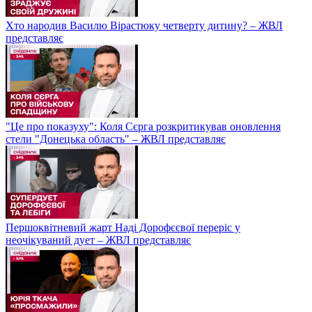
Хто народив Василю Вірастюку четверту дитину? – ЖВЛ
представляє
"Це про показуху": Коля Сєрга розкритикував оновлення
стели "Донецька область" – ЖВЛ представляє
Першоквітневий жарт Наді Дорофєєвої переріс у
неочікуваний дует – ЖВЛ представляє