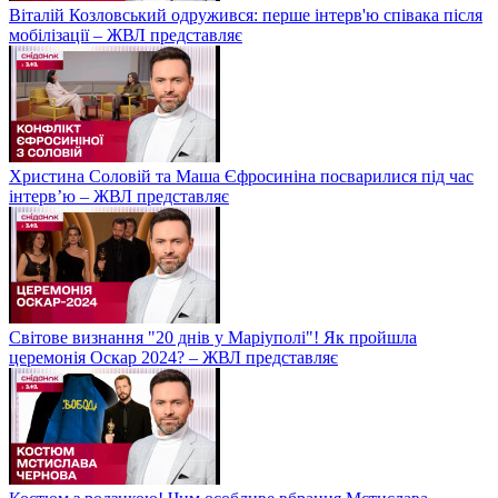
Віталій Козловський одружився: перше інтерв'ю співака після
мобілізації – ЖВЛ представляє
Христина Соловій та Маша Єфросиніна посварилися під час
інтерв’ю – ЖВЛ представляє
Світове визнання "20 днів у Маріуполі"! Як пройшла
церемонія Оскар 2024? – ЖВЛ представляє