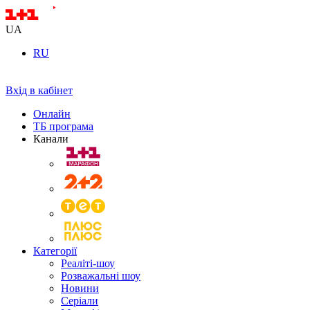
UA
RU
Вхід в кабінет
Онлайн
ТБ програма
Канали
Категорії
Реаліті-шоу
Розважальні шоу
Новини
Серіали