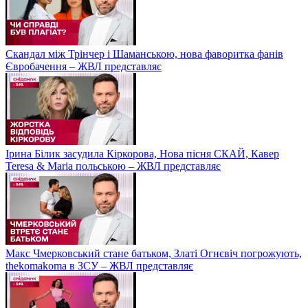
Скандал між Трінчер і Шаманською, нова фаворитка фанів
Євробачення – ЖВЛ представляє
Ірина Білик засудила Кіркорова, Нова пісня СКАЙ, Кавер
Teresa & Maria польською – ЖВЛ представляє
Макс Чмерковський стане батьком, Златі Огнєвіч погрожують,
thekomakoma в ЗСУ – ЖВЛ представляє