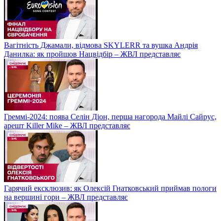
Вагітність Джамали, відмова SKYLERR та вушка Андрія
Данилка: як пройшов Нацвідбір – ЖВЛ представляє
Греммі-2024: поява Селін Діон, перша нагорода Майлі Сайрус,
арешт Killer Mike – ЖВЛ представляє
Гарячий ексклюзив: як Олексій Гнатковський приймав пологи
на вершині гори – ЖВЛ представляє