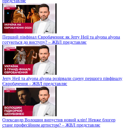
представляє
Перший півфінал Євробачення: як Jerry Heil та alyona alyona
готуються до виступу? – ЖВЛ представляє
Jerry Heil та аlyona аlyona розірвали сцену першого півфіналу
Євробачення – ЖВЛ представляє
Олександр Волошин випустив новий кліп! Невже блогер
стане професійним артистом? – ЖВЛ представляє