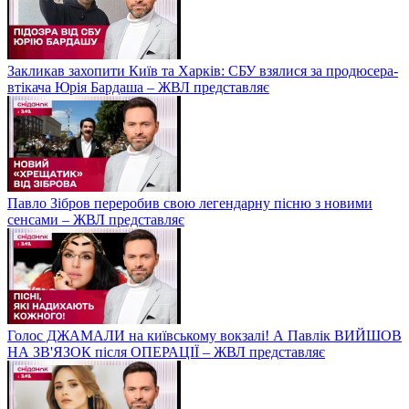
Закликав захопити Київ та Харків: СБУ взялися за продюсера-
втікача Юрія Бардаша – ЖВЛ представляє
Павло Зібров переробив свою легендарну пісню з новими
сенсами – ЖВЛ представляє
Голос ДЖАМАЛИ на київському вокзалі! А Павлік ВИЙШОВ
НА ЗВ'ЯЗОК після ОПЕРАЦІЇ – ЖВЛ представляє