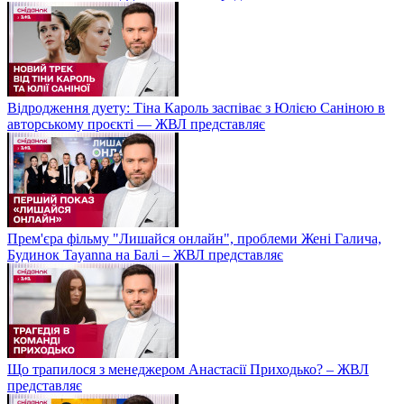
Відродження дуету: Тіна Кароль заспіває з Юлією Саніною в
авторському проєкті — ЖВЛ представляє
Прем'єра фільму "Лишайся онлайн", проблеми Жені Галича,
Будинок Tayanna на Балі – ЖВЛ представляє
Що трапилося з менеджером Анастасії Приходько? – ЖВЛ
представляє