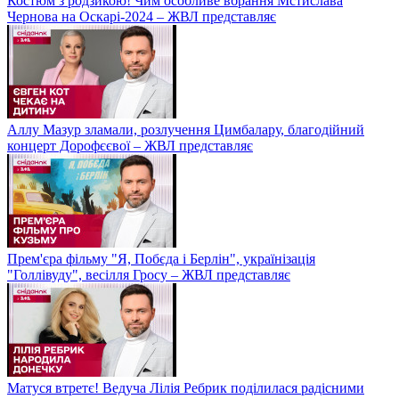
Костюм з родзикою! Чим особливе вбрання Мстислава
Чернова на Оскарі-2024 – ЖВЛ представляє
Аллу Мазур зламали, розлучення Цимбалару, благодійний
концерт Дорофєєвої – ЖВЛ представляє
Прем'єра фільму "Я, Побєда і Берлін", українізація
"Голлівуду", весілля Гросу – ЖВЛ представляє
Матуся втретє! Ведуча Лілія Ребрик поділилася радісними