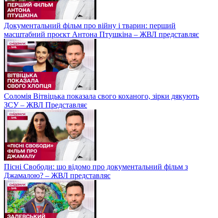
Документальний фільм про війну і тварин: перший
масштабний проєкт Антона Птушкіна – ЖВЛ представляє
Соломія Вітвіцька показала свого коханого, зірки дякують
ЗСУ – ЖВЛ Представляє
Пісні Свободи: що відомо про документальний фільм з
Джамалою? – ЖВЛ представляє