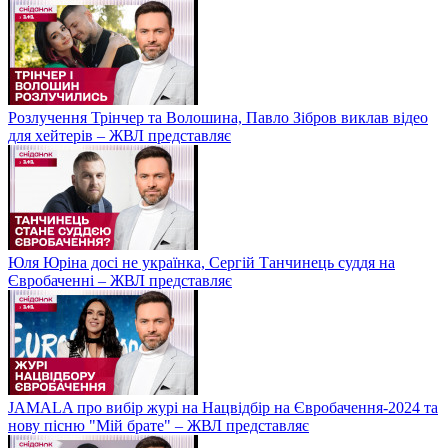
Розлучення Трінчер та Волошина, Павло Зібров виклав відео
для хейтерів – ЖВЛ представляє
Юля Юріна досі не українка, Сергій Танчинець суддя на
Євробаченні – ЖВЛ представляє
JAMALA про вибір журі на Нацвідбір на Євробачення-2024 та
нову пісню "Мій брате" – ЖВЛ представляє