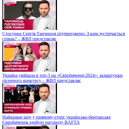
Стосунки Сергія Танчинця підтверджено: З ким зустрічається
співак? – ЖВЛ представляє
Україна увійшла в топ-3 на «Євробаченні-2024»: залаштунки
пісенного конкурсу – ЖВЛ представляє
Найкраще шоу у прямому етері: українсько-британське
Євробачення здобуло нагороду BAFTA