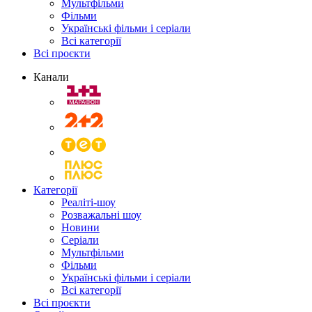
Мультфільми
Фільми
Українські фільми і серіали
Всі категорії
Всі проєкти
Канали
Категорії
Реаліті-шоу
Розважальні шоу
Новини
Серіали
Мультфільми
Фільми
Українські фільми і серіали
Всі категорії
Всі проєкти