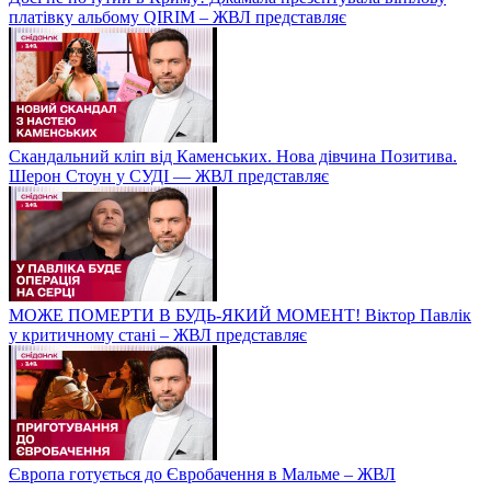
платівку альбому QIRIM – ЖВЛ представляє
Скандальний кліп від Каменських. Нова дівчина Позитива.
Шерон Стоун у СУДІ — ЖВЛ представляє
МОЖЕ ПОМЕРТИ В БУДЬ-ЯКИЙ МОМЕНТ! Віктор Павлік
у критичному стані – ЖВЛ представляє
Європа готується до Євробачення в Мальме – ЖВЛ