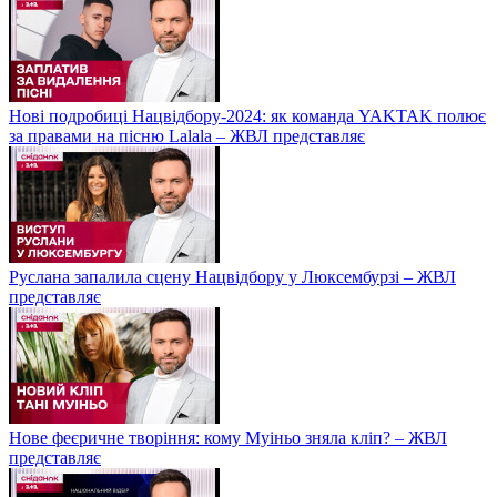
Нові подробиці Нацвідбору-2024: як команда YAKTAK полює
за правами на пісню Lalala – ЖВЛ представляє
Руслана запалила сцену Нацвідбору у Люксембурзі – ЖВЛ
представляє
Нове феєричне творіння: кому Муіньо зняла кліп? – ЖВЛ
представляє