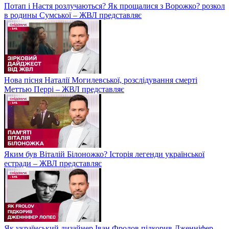
Потап і Настя розлучаються? Як прощалися з Ворожко? розкол
в родины Сумської – ЖВЛ представляє
Нова пісня Наталії Могилевської, розслідування смерті
Меттью Перрі – ЖВЛ представляє
Яким був Віталій Білоножко? Історія легенди української
естради – ЖВЛ представляє
Як український дизайнер Іван Фролов підкорив Дженніфер