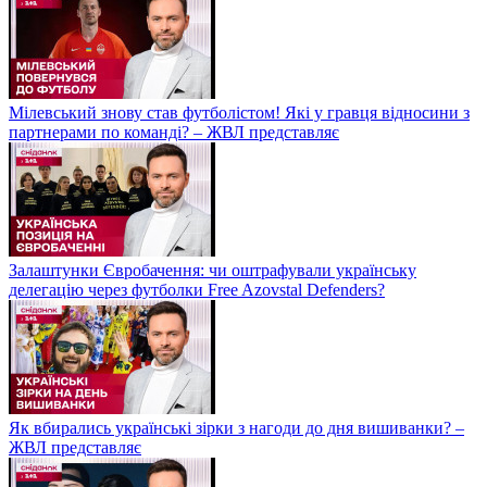
Мілевський знову став футболістом! Які у гравця відносини з
партнерами по команді? – ЖВЛ представляє
Залаштунки Євробачення: чи оштрафували українську
делегацію через футболки Free Azovstal Defenders?
Як вбирались українські зірки з нагоди до дня вишиванки? –
ЖВЛ представляє