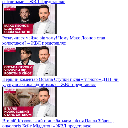
світлинами – ЖВЛ Представляє
Розлучився майже рік тому! Чому Макс Леонов став
холостяком? – ЖВЛ представляє
Перший коментар Остапа Ступки після «п’яного» ДТП: чи
усунули актора від зйомок? – ЖВЛ представляє
Віталій Козловський стане батьком, пісня Павла Зіброва,
онкологія Кейт Міддлтон – ЖВЛ представляє