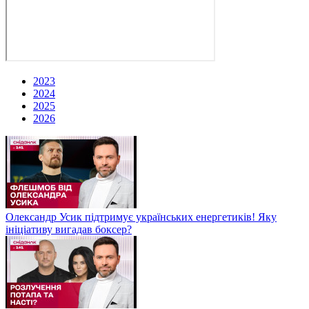
2023
2024
2025
2026
Олександр Усик підтримує українських енергетиків! Яку
ініціативу вигадав боксер?