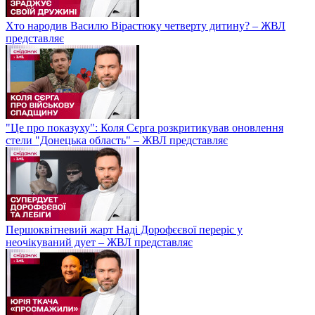
Хто народив Василю Вірастюку четверту дитину? – ЖВЛ
представляє
"Це про показуху": Коля Сєрга розкритикував оновлення
стели "Донецька область" – ЖВЛ представляє
Першоквітневий жарт Наді Дорофєєвої переріс у
неочікуваний дует – ЖВЛ представляє