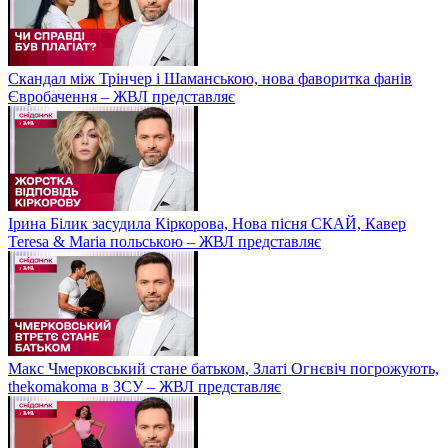
Скандал між Трінчер і Шаманською, нова фаворитка фанів
Євробачення – ЖВЛ представляє
Ірина Білик засудила Кіркорова, Нова пісня СКАЙ, Кавер
Teresa & Maria польською – ЖВЛ представляє
Макс Чмерковський стане батьком, Златі Огнєвіч погрожують,
thekomakoma в ЗСУ – ЖВЛ представляє