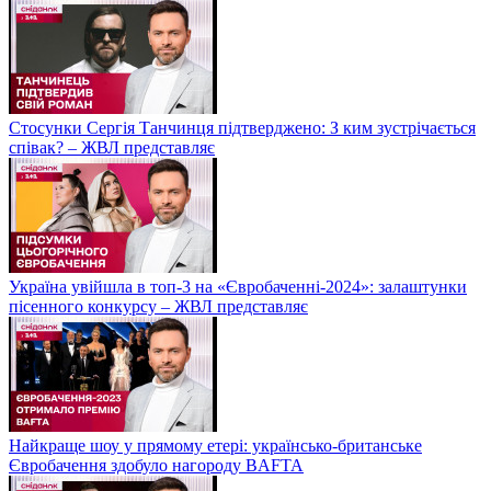
Стосунки Сергія Танчинця підтверджено: З ким зустрічається
співак? – ЖВЛ представляє
Україна увійшла в топ-3 на «Євробаченні-2024»: залаштунки
пісенного конкурсу – ЖВЛ представляє
Найкраще шоу у прямому етері: українсько-британське
Євробачення здобуло нагороду BAFTA