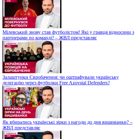
Мілевський знову став футболістом! Які у гравця відносини з
партнерами по команді? – ЖВЛ представляє
Залаштунки Євробачення: чи оштрафували українську
делегацію через футболки Free Azovstal Defenders?
Як вбирались українські зірки з нагоди до дня вишиванки? –
ЖВЛ представляє