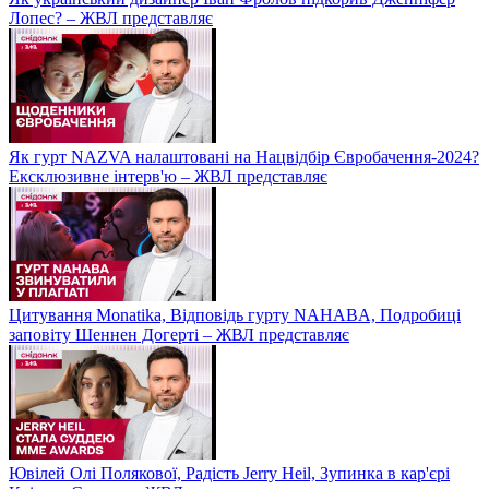
Лопес? – ЖВЛ представляє
Як гурт NAZVA налаштовані на Нацвідбір Євробачення-2024?
Ексклюзивне інтерв'ю – ЖВЛ представляє
Цитування Monatikа, Відповідь гурту NAHABA, Подробиці
заповіту Шеннен Догерті – ЖВЛ представляє
Ювілей Олі Полякової, Радість Jerry Heil, Зупинка в кар'єрі