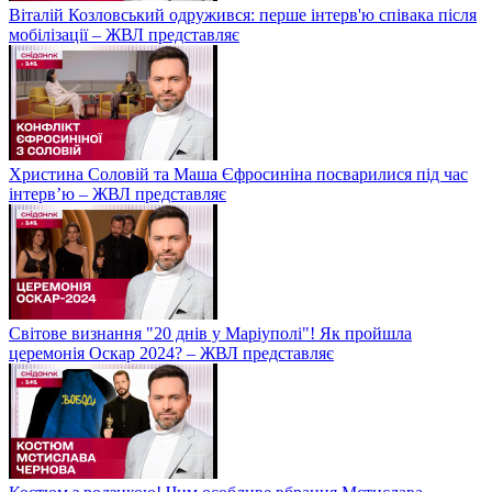
Віталій Козловський одружився: перше інтерв'ю співака після
мобілізації – ЖВЛ представляє
Христина Соловій та Маша Єфросиніна посварилися під час
інтерв’ю – ЖВЛ представляє
Світове визнання "20 днів у Маріуполі"! Як пройшла
церемонія Оскар 2024? – ЖВЛ представляє