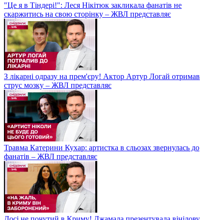
"Це я в Тіндері!": Леся Нікітюк закликала фанатів не
скаржитись на свою сторінку – ЖВЛ представляє
З лікарні одразу на прем'єру! Актор Артур Логай отримав
струс мозку – ЖВЛ представляє
Травма Катерини Кухар: артистка в сльозах звернулась до
фанатів – ЖВЛ представляє
Досі не почутий в Криму! Джамала презентувала вінілову