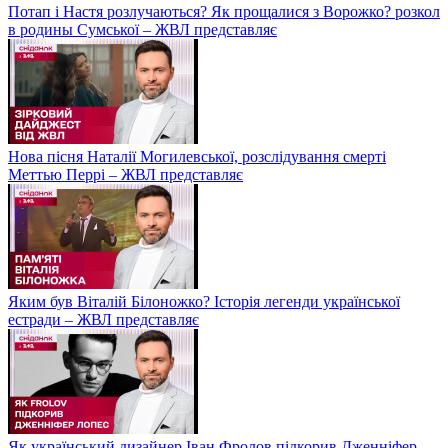
Потап і Настя розлучаються? Як прощалися з Ворожко? розкол
в родины Сумської – ЖВЛ представляє
Нова пісня Наталії Могилевської, розслідування смерті
Меттью Перрі – ЖВЛ представляє
Яким був Віталій Білоножко? Історія легенди української
естради – ЖВЛ представляє
Як український дизайнер Іван Фролов підкорив Дженніфер