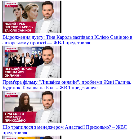
Відродження дуету: Тіна Кароль заспіває з Юлією Саніною в
авторському проєкті — ЖВЛ представляє
Прем'єра фільму "Лишайся онлайн", проблеми Жені Галича,
Будинок Tayanna на Балі – ЖВЛ представляє
Що трапилося з менеджером Анастасії Приходько? – ЖВЛ
представляє