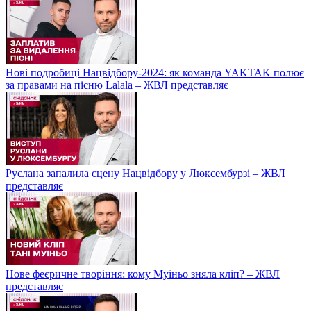
Нові подробиці Нацвідбору-2024: як команда YAKTAK полює
за правами на пісню Lalala – ЖВЛ представляє
Руслана запалила сцену Нацвідбору у Люксембурзі – ЖВЛ
представляє
Нове феєричне творіння: кому Муіньо зняла кліп? – ЖВЛ
представляє