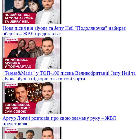
Нова пісня від alyona та Jerry Heil "Подоляночка" набирає
обертів – ЖВЛ представляє
"Teresa&Maria" у ТОП-100 пісень Великобританії! Jerry Heil та
alyona alyona підкорюють світові чарти
Артур Логай розповів про свою зламану руку – ЖВЛ
представляє