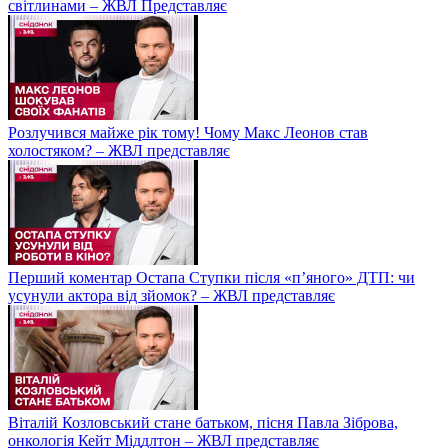
світлинами – ЖВЛ Представляє
Розлучився майже рік тому! Чому Макс Леонов став
холостяком? – ЖВЛ представляє
Перший коментар Остапа Ступки після «п’яного» ДТП: чи
усунули актора від зйомок? – ЖВЛ представляє
Віталій Козловський стане батьком, пісня Павла Зіброва,
онкологія Кейт Міддлтон – ЖВЛ представляє