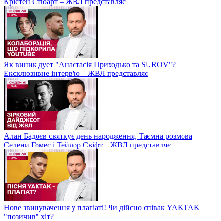
Крістен Стюарт – ЖВЛ представляє
Як виник дует "Анастасія Приходько та SUROV"?
Ексклюзивне інтерв'ю – ЖВЛ представляє
Алан Бадоєв святкує день народження, Таємна розмова
Селени Гомес і Тейлор Свіфт – ЖВЛ представляє
Нове звинувачення у плагіаті! Чи дійсно співак YAKTAK
"позичив" хіт?