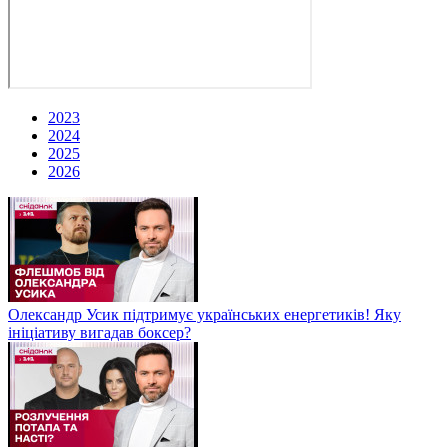
2023
2024
2025
2026
Олександр Усик підтримує українських енергетиків! Яку
ініціативу вигадав боксер?