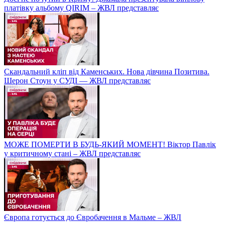
платівку альбому QIRIM – ЖВЛ представляє
Скандальний кліп від Каменських. Нова дівчина Позитива.
Шерон Стоун у СУДІ — ЖВЛ представляє
МОЖЕ ПОМЕРТИ В БУДЬ-ЯКИЙ МОМЕНТ! Віктор Павлік
у критичному стані – ЖВЛ представляє
Європа готується до Євробачення в Мальме – ЖВЛ