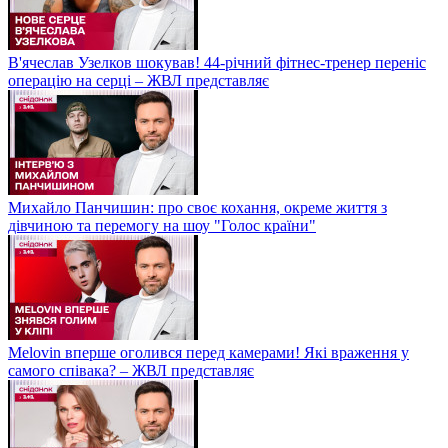
В'ячеслав Узелков шокував! 44-річний фітнес-тренер переніс
операцію на серці – ЖВЛ представляє
Михайло Панчишин: про своє кохання, окреме життя з
дівчиною та перемогу на шоу "Голос країни"
Melovin вперше оголився перед камерами! Які враження у
самого співака? – ЖВЛ представляє