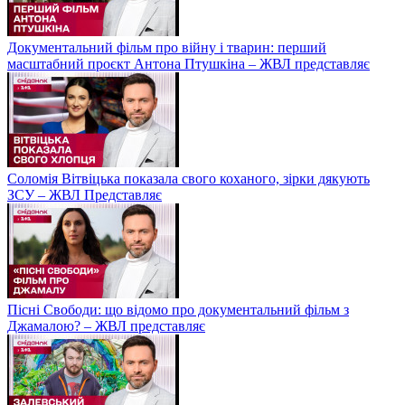
Документальний фільм про війну і тварин: перший
масштабний проєкт Антона Птушкіна – ЖВЛ представляє
Соломія Вітвіцька показала свого коханого, зірки дякують
ЗСУ – ЖВЛ Представляє
Пісні Свободи: що відомо про документальний фільм з
Джамалою? – ЖВЛ представляє