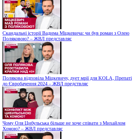
Скандальні історії Вадима Міцкевича: чи був роман з Олею
Поляковою? – ЖВЛ представляє
Полякова відповіла Міцкевичу, дует мрії для KOLA, Препаті
до Євробачення 2024 – ЖВЛ предствляє
Чому Оля Цибульська більше не хоче співати з Михайлом
Хомою? – ЖВЛ представляє