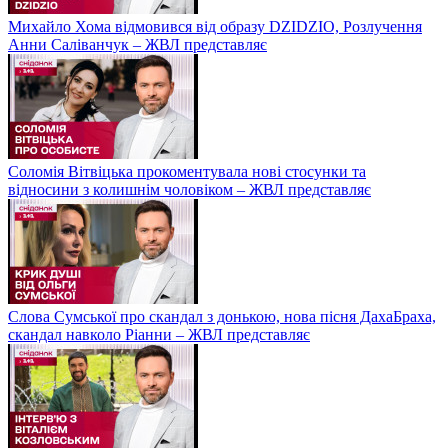
Михайло Хома відмовився від образу DZIDZIO, Розлучення
Анни Саліванчук – ЖВЛ представляє
Соломія Вітвіцька прокоментувала нові стосунки та
відносини з колишнім чоловіком – ЖВЛ представляє
Слова Сумської про скандал з донькою, нова пісня ДахаБраха,
скандал навколо Ріанни – ЖВЛ представляє