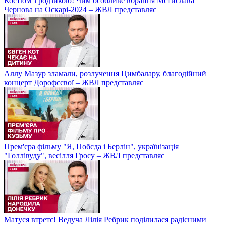
Костюм з родзикою! Чим особливе вбрання Мстислава
Чернова на Оскарі-2024 – ЖВЛ представляє
Аллу Мазур зламали, розлучення Цимбалару, благодійний
концерт Дорофєєвої – ЖВЛ представляє
Прем'єра фільму "Я, Побєда і Берлін", українізація
"Голлівуду", весілля Гросу – ЖВЛ представляє
Матуся втретє! Ведуча Лілія Ребрик поділилася радісними