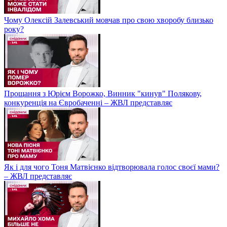
Чому Олексій Залевський мовчав про свою хворобу близько
року?
Прощання з Юрієм Ворожко, Винник "кинув" Полякову,
конкуренція на Євробаченні – ЖВЛ представляє
Як і для чого Тоня Матвієнко відтворювала голос своєї мами?
– ЖВЛ представляє