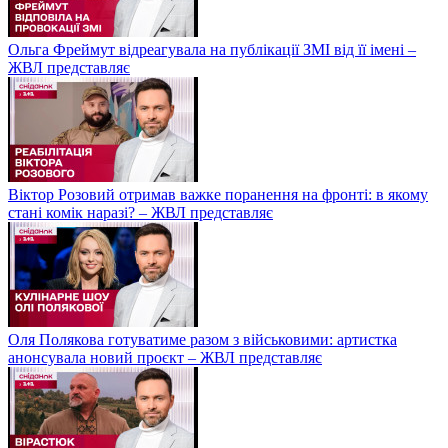
Ольга Фреймут відреагувала на публікації ЗМІ від її імені –
ЖВЛ представляє
Віктор Розовий отримав важке поранення на фронті: в якому
стані комік наразі? – ЖВЛ представляє
Оля Полякова готуватиме разом з військовими: артистка
анонсувала новий проєкт – ЖВЛ представляє