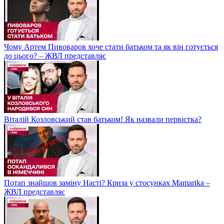
Чому Артем Пивоваров хоче стати батьком та як він готується
до цього? – ЖВЛ представляє
Віталій Козловський став батьком! Як назвали первістка?
Потап знайшов заміну Насті? Криза у стосунках Mamarika –
ЖВЛ представляє