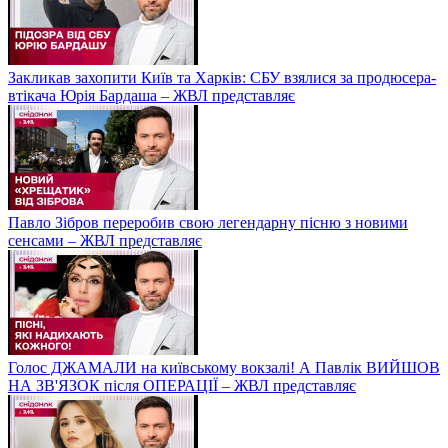
Закликав захопити Київ та Харків: СБУ взялися за продюсера-
втікача Юрія Бардаша – ЖВЛ представляє
Павло Зібров переробив свою легендарну пісню з новими
сенсами – ЖВЛ представляє
Голос ДЖАМАЛИ на київському вокзалі! А Павлік ВИЙШОВ
НА ЗВ'ЯЗОК після ОПЕРАЦІЇ – ЖВЛ представляє