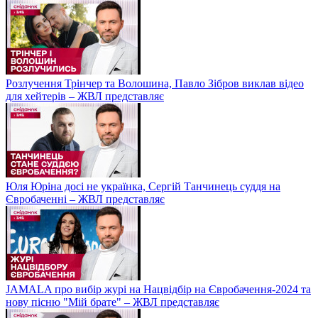
Розлучення Трінчер та Волошина, Павло Зібров виклав відео
для хейтерів – ЖВЛ представляє
Юля Юріна досі не українка, Сергій Танчинець суддя на
Євробаченні – ЖВЛ представляє
JAMALA про вибір журі на Нацвідбір на Євробачення-2024 та
нову пісню "Мій брате" – ЖВЛ представляє