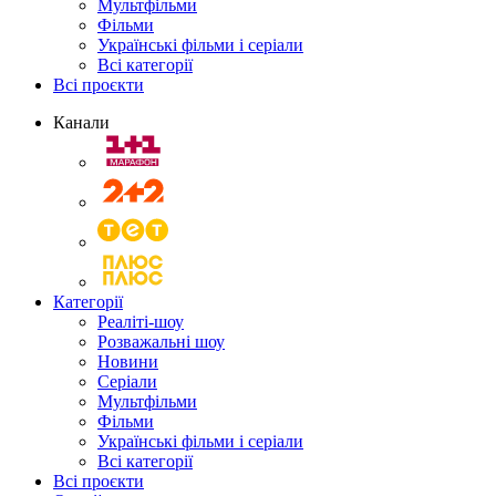
Мультфільми
Фільми
Українські фільми і серіали
Всі категорії
Всі проєкти
Канали
Категорії
Реаліті-шоу
Розважальні шоу
Новини
Серіали
Мультфільми
Фільми
Українські фільми і серіали
Всі категорії
Всі проєкти