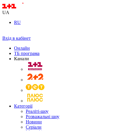
UA
RU
Вхід в кабінет
Онлайн
ТБ програма
Канали
Категорії
Реаліті-шоу
Розважальні шоу
Новини
Серіали