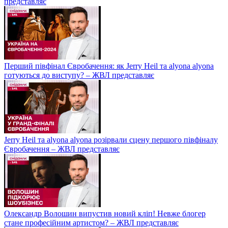
представляє
Перший півфінал Євробачення: як Jerry Heil та alyona alyona
готуються до виступу? – ЖВЛ представляє
Jerry Heil та аlyona аlyona розірвали сцену першого півфіналу
Євробачення – ЖВЛ представляє
Олександр Волошин випустив новий кліп! Невже блогер
стане професійним артистом? – ЖВЛ представляє