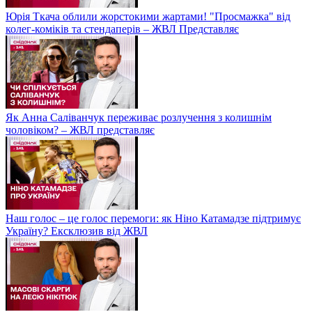
Юрія Ткача облили жорстокими жартами! "Просмажка" від
колег-коміків та стендаперів – ЖВЛ Представляє
Як Анна Саліванчук переживає розлучення з колишнім
чоловіком? – ЖВЛ представляє
Наш голос – це голос перемоги: як Ніно Катамадзе підтримує
Україну? Ексклюзив від ЖВЛ