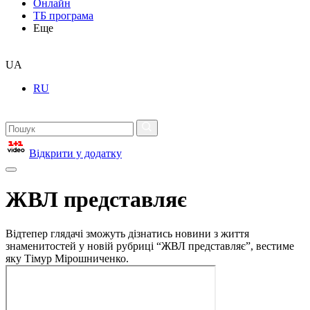
Онлайн
ТБ програма
Еще
UA
RU
Відкрити у додатку
ЖВЛ представляє
Відтепер глядачі зможуть дізнатись новини з життя
знаменитостей у новій рубриці “ЖВЛ представляє”, вестиме
яку Тімур Мірошниченко.