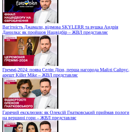
Вагітність Джамали, відмова SKYLERR та вушка Андрія
Данилка: як пройшов Нацвідбір – ЖВЛ представляє
Греммі-2024: поява Селін Діон, перша нагорода Майлі Сайрус,
арешт Killer Mike – ЖВЛ представляє
Гарячий ексклюзив: як Олексій Гнатковський приймав пологи
на вершині гори – ЖВЛ представляє