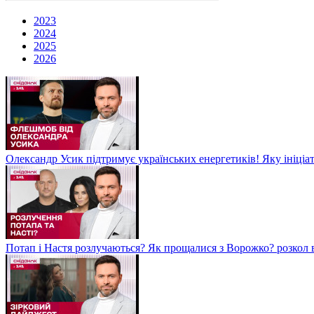
2023
2024
2025
2026
Олександр Усик підтримує українських енергетиків! Яку ініціа
Потап і Настя розлучаються? Як прощалися з Ворожко? розкол