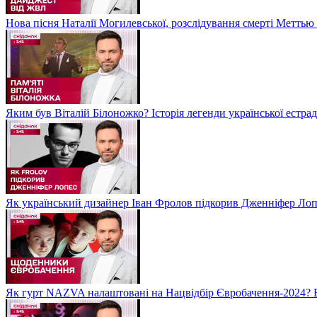
Нова пісня Наталії Могилевської, розслідування смерті Метть
Яким був Віталій Білоножко? Історія легенди української естр
Як український дизайнер Іван Фролов підкорив Дженніфер Ло
Як гурт NAZVA налаштовані на Нацвідбір Євробачення-2024? 