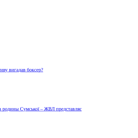
тиву вигадав боксер?
 в родины Сумської – ЖВЛ представляє