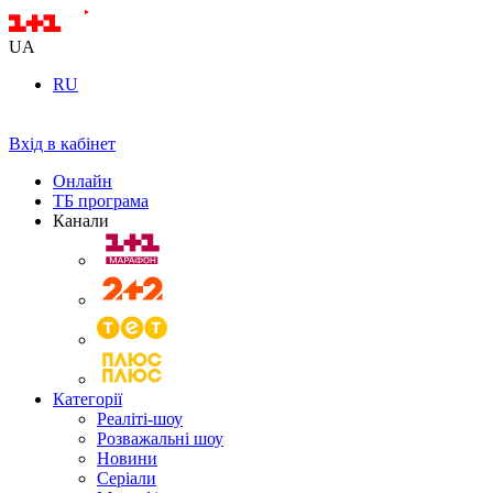
UA
RU
Вхід в кабінет
Онлайн
ТБ програма
Канали
Категорії
Реаліті-шоу
Розважальні шоу
Новини
Серіали