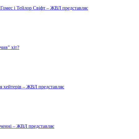
 Гомес і Тейлор Свіфт – ЖВЛ представляє
чив" хіт?
ля хейтерів – ЖВЛ представляє
аченні – ЖВЛ представляє