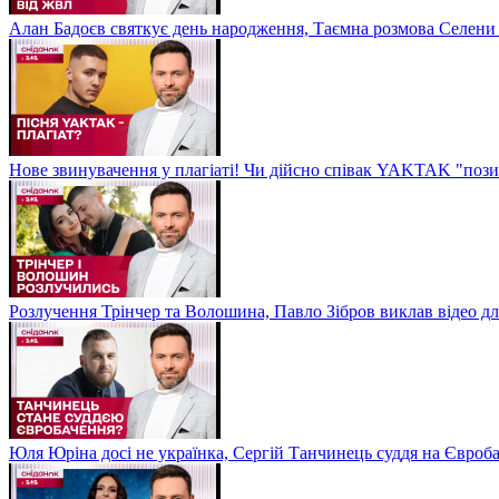
Алан Бадоєв святкує день народження, Таємна розмова Селени
Нове звинувачення у плагіаті! Чи дійсно співак YAKTAK "пози
Розлучення Трінчер та Волошина, Павло Зібров виклав відео д
Юля Юріна досі не українка, Сергій Танчинець суддя на Євроб