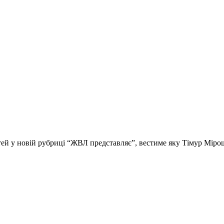
стей у новій рубриці “ЖВЛ представляє”, вестиме яку Тімур Мір