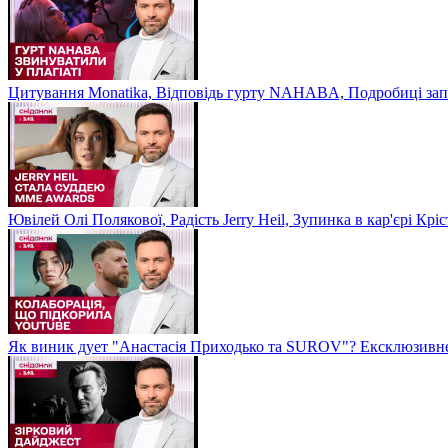
Цитування Monatikа, Відповідь гурту NAHABA, Подробиці зап
Ювілей Олі Полякової, Радість Jerry Heil, Зупинка в кар'єрі К
Як виник дует "Анастасія Приходько та SUROV"? Ексклюзивне