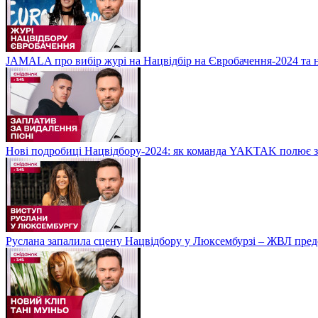
JAMALA про вибір журі на Нацвідбір на Євробачення-2024 та 
Нові подробиці Нацвідбору-2024: як команда YAKTAK полює за
Руслана запалила сцену Нацвідбору у Люксембурзі – ЖВЛ пред