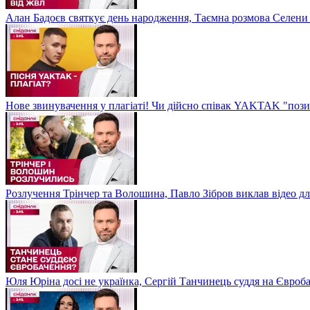
Алан Бадоєв святкує день народження, Таємна розмова Селени
Нове звинувачення у плагіаті! Чи дійсно співак YAKTAK "пози
Розлучення Трінчер та Волошина, Павло Зібров виклав відео д
Юля Юріна досі не українка, Сергій Танчинець суддя на Євроб