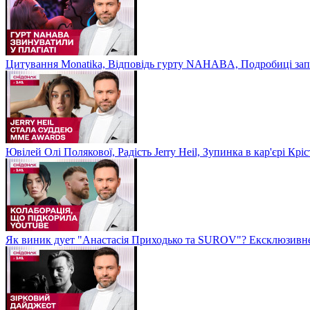
Цитування Monatikа, Відповідь гурту NAHABA, Подробиці зап
Ювілей Олі Полякової, Радість Jerry Heil, Зупинка в кар'єрі К
Як виник дует "Анастасія Приходько та SUROV"? Ексклюзивне