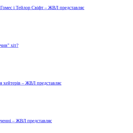
 Гомес і Тейлор Свіфт – ЖВЛ представляє
чив" хіт?
ля хейтерів – ЖВЛ представляє
аченні – ЖВЛ представляє