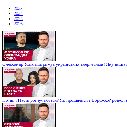
2023
2024
2025
2026
Олександр Усик підтримує українських енергетиків! Яку ініціа
Потап і Настя розлучаються? Як прощалися з Ворожко? розкол