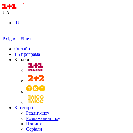
UA
RU
Вхід в кабінет
Онлайн
ТБ програма
Канали
Категорії
Реаліті-шоу
Розважальні шоу
Новини
Серіали