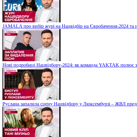
JAMALA про вибір журі на Нацвідбір на Євробачення-2024 та 
Нові подробиці Нацвідбору-2024: як команда YAKTAK полює за
Руслана запалила сцену Нацвідбору у Люксембурзі – ЖВЛ пред