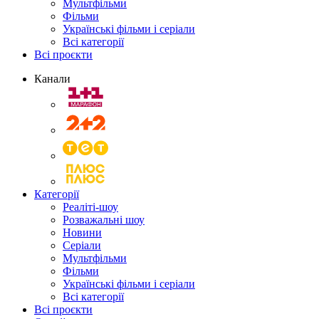
Мультфільми
Фільми
Українські фільми і серіали
Всі категорії
Всі проєкти
Канали
Категорії
Реаліті-шоу
Розважальні шоу
Новини
Серіали
Мультфільми
Фільми
Українські фільми і серіали
Всі категорії
Всі проєкти