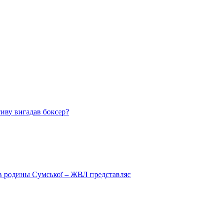
тиву вигадав боксер?
 в родины Сумської – ЖВЛ представляє