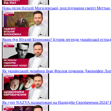
Нова пісня Наталії Могилевської, розслідування смерті Метть
Яким був Віталій Білоножко? Історія легенди української естр
Як український дизайнер Іван Фролов підкорив Дженніфер Ло
Як гурт NAZVA налаштовані на Нацвідбір Євробачення-2024? 