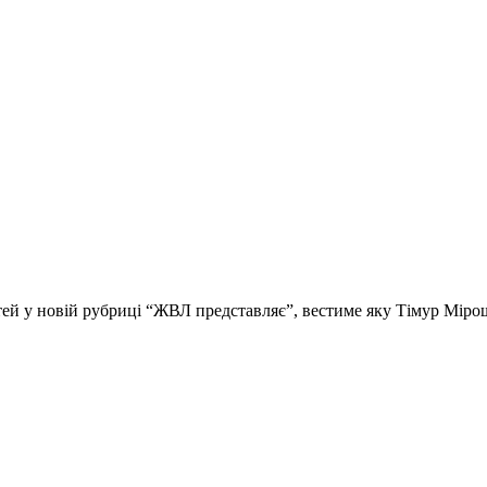
стей у новій рубриці “ЖВЛ представляє”, вестиме яку Тімур Мір