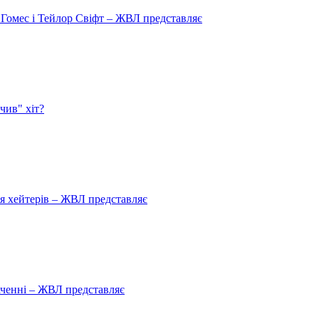
 Гомес і Тейлор Свіфт – ЖВЛ представляє
чив" хіт?
ля хейтерів – ЖВЛ представляє
аченні – ЖВЛ представляє