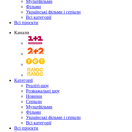
Мультфільми
Фільми
Українські фільми і серіали
Всі категорії
Всі проєкти
Канали
Категорії
Реаліті-шоу
Розважальні шоу
Новини
Серіали
Мультфільми
Фільми
Українські фільми і серіали
Всі категорії
Всі проєкти