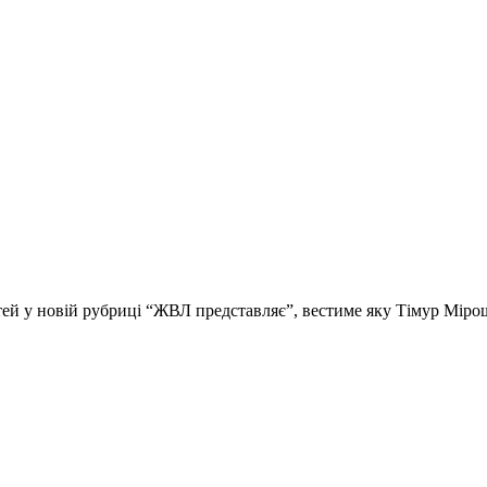
стей у новій рубриці “ЖВЛ представляє”, вестиме яку Тімур Мір