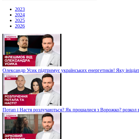
2023
2024
2025
2026
Олександр Усик підтримує українських енергетиків! Яку ініціа
Потап і Настя розлучаються? Як прощалися з Ворожко? розкол