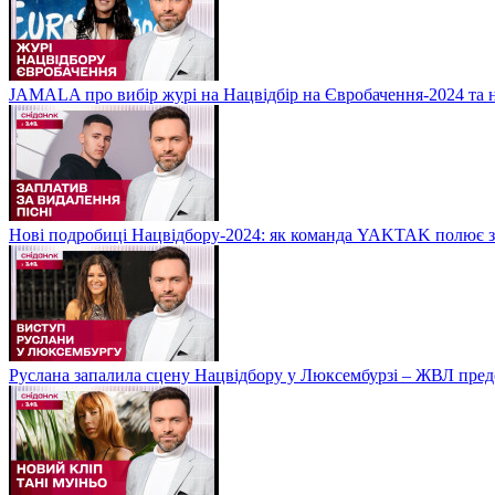
JAMALA про вибір журі на Нацвідбір на Євробачення-2024 та 
Нові подробиці Нацвідбору-2024: як команда YAKTAK полює за
Руслана запалила сцену Нацвідбору у Люксембурзі – ЖВЛ пред