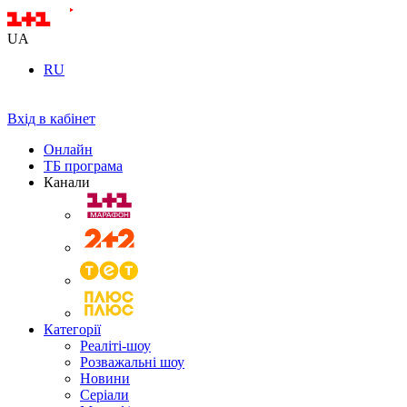
UA
RU
Вхід в кабінет
Онлайн
ТБ програма
Канали
Категорії
Реаліті-шоу
Розважальні шоу
Новини
Серіали