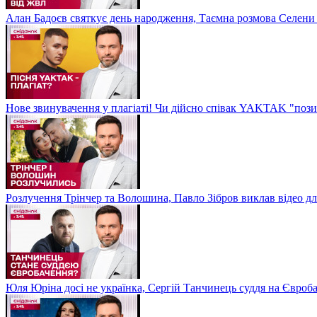
Алан Бадоєв святкує день народження, Таємна розмова Селени
Нове звинувачення у плагіаті! Чи дійсно співак YAKTAK "пози
Розлучення Трінчер та Волошина, Павло Зібров виклав відео д
Юля Юріна досі не українка, Сергій Танчинець суддя на Євроб