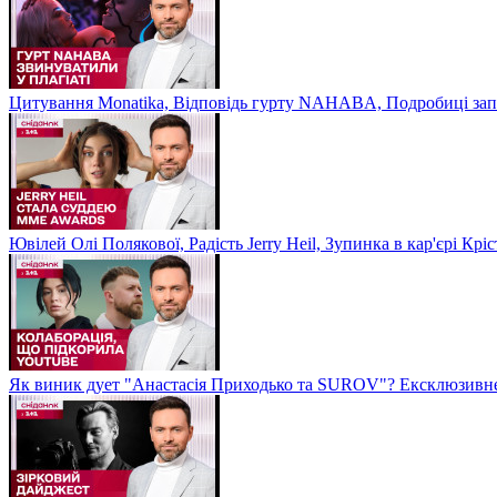
Цитування Monatikа, Відповідь гурту NAHABA, Подробиці зап
Ювілей Олі Полякової, Радість Jerry Heil, Зупинка в кар'єрі К
Як виник дует "Анастасія Приходько та SUROV"? Ексклюзивне