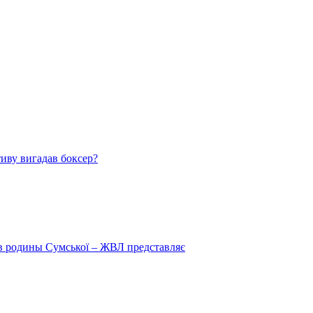
тиву вигадав боксер?
 в родины Сумської – ЖВЛ представляє