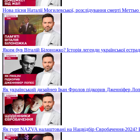
Нова пісня Наталії Могилевської, розслідування смерті Метть
Яким був Віталій Білоножко? Історія легенди української естр
Як український дизайнер Іван Фролов підкорив Дженніфер Ло
Як гурт NAZVA налаштовані на Нацвідбір Євробачення-2024? 