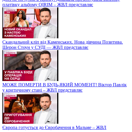
платівку альбому QIRIM – ЖВЛ представляє
Скандальний кліп від Каменських. Нова дівчина Позитива.
Шерон Стоун у СУДІ — ЖВЛ представляє
МОЖЕ ПОМЕРТИ В БУДЬ-ЯКИЙ МОМЕНТ! Віктор Павлік
у критичному стані – ЖВЛ представляє
Європа готується до Євробачення в Мальме – ЖВЛ