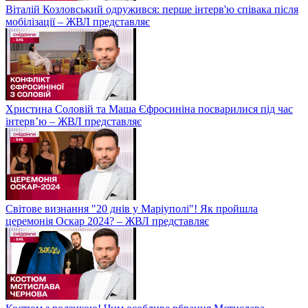
Віталій Козловський одружився: перше інтерв'ю співака після
мобілізації – ЖВЛ представляє
Христина Соловій та Маша Єфросиніна посварилися під час
інтерв’ю – ЖВЛ представляє
Світове визнання "20 днів у Маріуполі"! Як пройшла
церемонія Оскар 2024? – ЖВЛ представляє