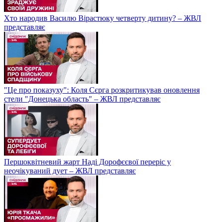
Хто народив Василю Вірастюку четверту дитину? – ЖВЛ
представляє
"Це про показуху": Коля Сєрга розкритикував оновлення
стели "Донецька область" – ЖВЛ представляє
Першоквітневий жарт Наді Дорофєєвої переріс у
неочікуваний дует – ЖВЛ представляє