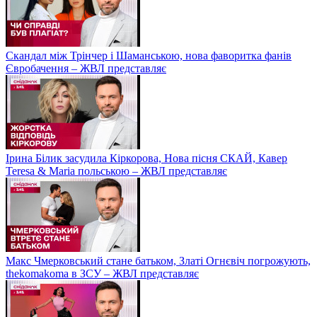
Скандал між Трінчер і Шаманською, нова фаворитка фанів
Євробачення – ЖВЛ представляє
Ірина Білик засудила Кіркорова, Нова пісня СКАЙ, Кавер
Teresa & Maria польською – ЖВЛ представляє
Макс Чмерковський стане батьком, Златі Огнєвіч погрожують,
thekomakoma в ЗСУ – ЖВЛ представляє