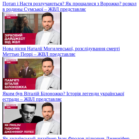
Потап і Настя розлучаються? Як прощалися з Ворожко? розкол
в родины Сумської – ЖВЛ представляє
Нова пісня Наталії Могилевської, розслідування смерті
Меттью Перрі – ЖВЛ представляє
Яким був Віталій Білоножко? Історія легенди української
естради – ЖВЛ представляє
Як український дизайнер Іван Фролов підкорив Дженніфер