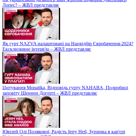
Лопес? – ЖВЛ представляє
Як гурт NAZVA налаштовані на Нацвідбір Євробачення-2024?
Ексклюзивне інтерв'ю – ЖВЛ представляє
Цитування Monatikа, Відповідь гурту NAHABA, Подробиці
заповіту Шеннен Догерті – ЖВЛ представляє
Ювілей Олі Полякової, Радість Jerry Heil, Зупинка в кар'єрі