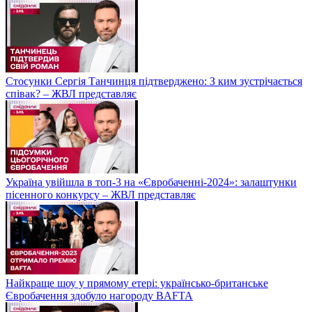
Стосунки Сергія Танчинця підтверджено: З ким зустрічається
співак? – ЖВЛ представляє
Україна увійшла в топ-3 на «Євробаченні-2024»: залаштунки
пісенного конкурсу – ЖВЛ представляє
Найкраще шоу у прямому етері: українсько-британське
Євробачення здобуло нагороду BAFTA