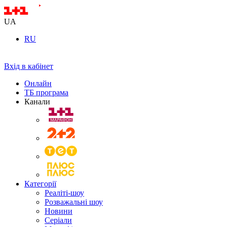
UA
RU
Вхід в кабінет
Онлайн
ТБ програма
Канали
Категорії
Реаліті-шоу
Розважальні шоу
Новини
Серіали