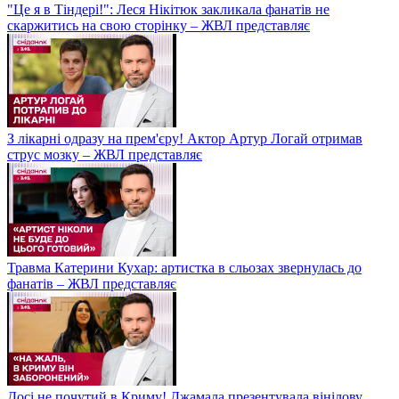
"Це я в Тіндері!": Леся Нікітюк закликала фанатів не
скаржитись на свою сторінку – ЖВЛ представляє
З лікарні одразу на прем'єру! Актор Артур Логай отримав
струс мозку – ЖВЛ представляє
Травма Катерини Кухар: артистка в сльозах звернулась до
фанатів – ЖВЛ представляє
Досі не почутий в Криму! Джамала презентувала вінілову