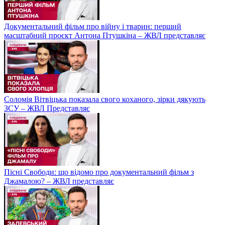
Документальний фільм про війну і тварин: перший
масштабний проєкт Антона Птушкіна – ЖВЛ представляє
Соломія Вітвіцька показала свого коханого, зірки дякують
ЗСУ – ЖВЛ Представляє
Пісні Свободи: що відомо про документальний фільм з
Джамалою? – ЖВЛ представляє