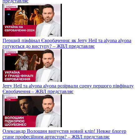
представляє
Перший півфінал Євробачення: як Jerry Heil та alyona alyona
готуються до виступу? – ЖВЛ представляє
Jerry Heil та аlyona аlyona розірвали сцену першого півфіналу
Євробачення – ЖВЛ представляє
Олександр Волошин випустив новий кліп! Невже блогер
стане професійним артистом? – ЖВЛ представляє