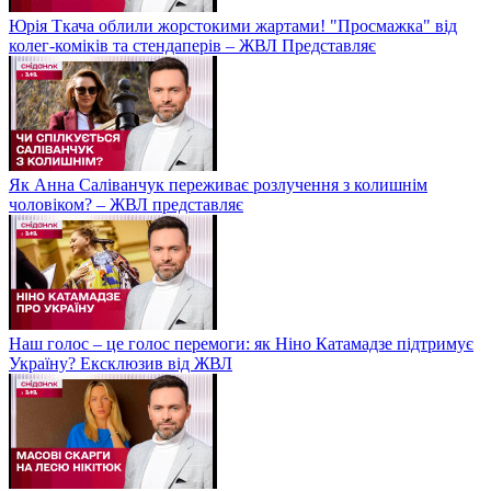
Юрія Ткача облили жорстокими жартами! "Просмажка" від
колег-коміків та стендаперів – ЖВЛ Представляє
Як Анна Саліванчук переживає розлучення з колишнім
чоловіком? – ЖВЛ представляє
Наш голос – це голос перемоги: як Ніно Катамадзе підтримує
Україну? Ексклюзив від ЖВЛ