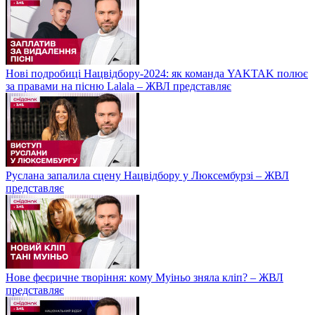
Нові подробиці Нацвідбору-2024: як команда YAKTAK полює
за правами на пісню Lalala – ЖВЛ представляє
Руслана запалила сцену Нацвідбору у Люксембурзі – ЖВЛ
представляє
Нове феєричне творіння: кому Муіньо зняла кліп? – ЖВЛ
представляє