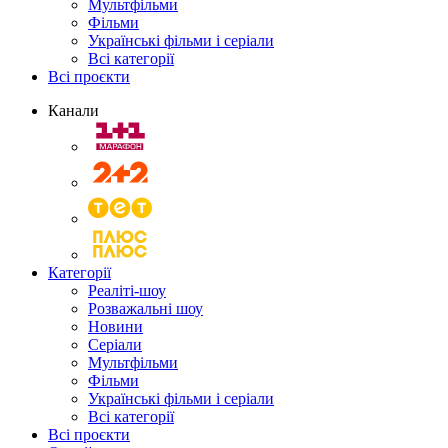
Мультфільми
Фільми
Українські фільми і серіали
Всі категорії
Всі проєкти
Канали
Категорії
Реаліті-шоу
Розважальні шоу
Новини
Серіали
Мультфільми
Фільми
Українські фільми і серіали
Всі категорії
Всі проєкти