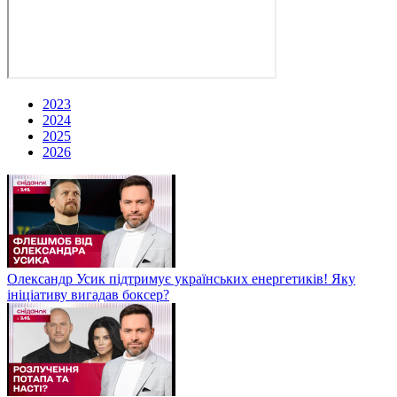
2023
2024
2025
2026
Олександр Усик підтримує українських енергетиків! Яку
ініціативу вигадав боксер?