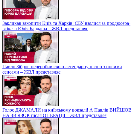
Закликав захопити Київ та Харків: СБУ взялися за продюсера-
втікача Юрія Бардаша – ЖВЛ представляє
Павло Зібров переробив свою легендарну пісню з новими
сенсами – ЖВЛ представляє
Голос ДЖАМАЛИ на київському вокзалі! А Павлік ВИЙШОВ
НА ЗВ'ЯЗОК після ОПЕРАЦІЇ – ЖВЛ представляє