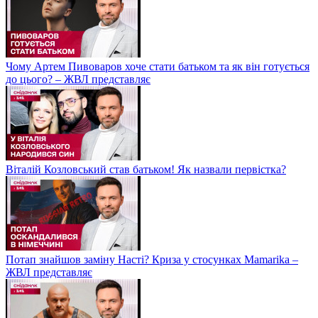
Чому Артем Пивоваров хоче стати батьком та як він готується
до цього? – ЖВЛ представляє
Віталій Козловський став батьком! Як назвали первістка?
Потап знайшов заміну Насті? Криза у стосунках Mamarika –
ЖВЛ представляє