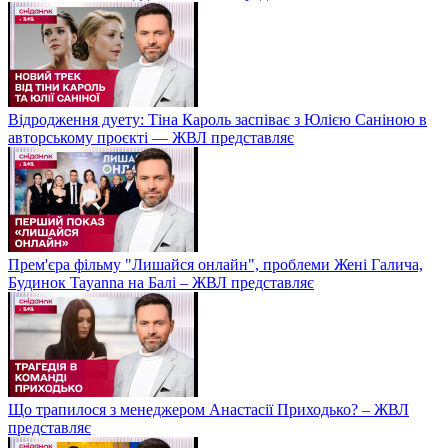
Відродження дуету: Тіна Кароль заспіває з Юлією Саніною в
авторському проєкті — ЖВЛ представляє
Прем'єра фільму "Лишайся онлайн", проблеми Жені Галича,
Будинок Tayanna на Балі – ЖВЛ представляє
Що трапилося з менеджером Анастасії Приходько? – ЖВЛ
представляє