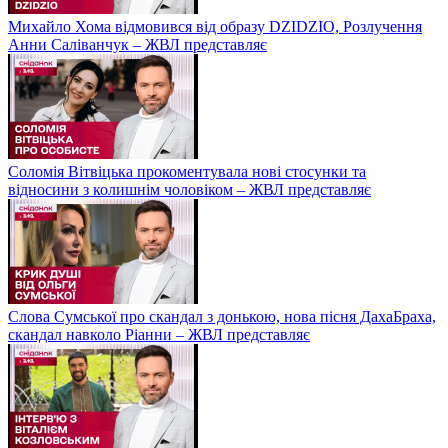
Михайло Хома відмовився від образу DZIDZIO, Розлучення
Анни Саліванчук – ЖВЛ представляє
Соломія Вітвіцька прокоментувала нові стосунки та
відносини з колишнім чоловіком – ЖВЛ представляє
Слова Сумської про скандал з донькою, нова пісня ДахаБраха,
скандал навколо Ріанни – ЖВЛ представляє