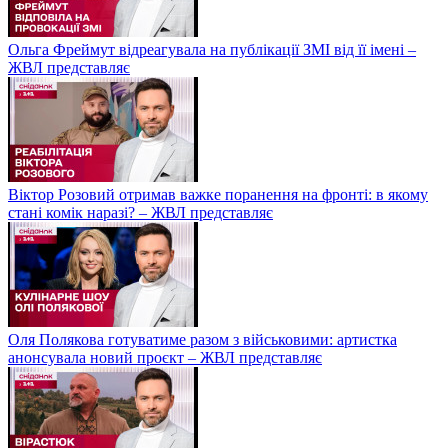
Ольга Фреймут відреагувала на публікації ЗМІ від її імені –
ЖВЛ представляє
Віктор Розовий отримав важке поранення на фронті: в якому
стані комік наразі? – ЖВЛ представляє
Оля Полякова готуватиме разом з військовими: артистка
анонсувала новий проєкт – ЖВЛ представляє