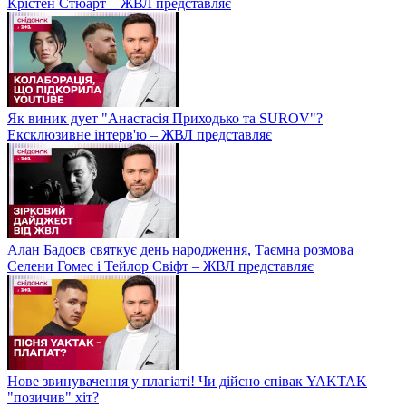
Крістен Стюарт – ЖВЛ представляє
Як виник дует "Анастасія Приходько та SUROV"?
Ексклюзивне інтерв'ю – ЖВЛ представляє
Алан Бадоєв святкує день народження, Таємна розмова
Селени Гомес і Тейлор Свіфт – ЖВЛ представляє
Нове звинувачення у плагіаті! Чи дійсно співак YAKTAK
"позичив" хіт?