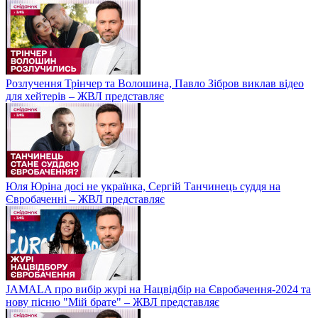
Розлучення Трінчер та Волошина, Павло Зібров виклав відео
для хейтерів – ЖВЛ представляє
Юля Юріна досі не українка, Сергій Танчинець суддя на
Євробаченні – ЖВЛ представляє
JAMALA про вибір журі на Нацвідбір на Євробачення-2024 та
нову пісню "Мій брате" – ЖВЛ представляє