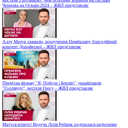
Костюм з родзикою! Чим особливе вбрання Мстислава
Чернова на Оскарі-2024 – ЖВЛ представляє
Аллу Мазур зламали, розлучення Цимбалару, благодійний
концерт Дорофєєвої – ЖВЛ представляє
Прем'єра фільму "Я, Побєда і Берлін", українізація
"Голлівуду", весілля Гросу – ЖВЛ представляє
Матуся втретє! Ведуча Лілія Ребрик поділилася радісними