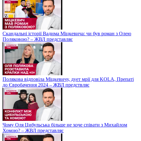
Скандальні історії Вадима Міцкевича: чи був роман з Олею
Поляковою? – ЖВЛ представляє
Полякова відповіла Міцкевичу, дует мрії для KOLA, Препаті
до Євробачення 2024 – ЖВЛ предствляє
Чому Оля Цибульська більше не хоче співати з Михайлом
Хомою? – ЖВЛ представляє