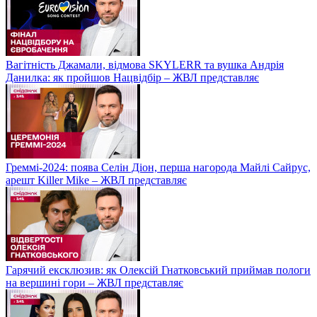
Вагітність Джамали, відмова SKYLERR та вушка Андрія
Данилка: як пройшов Нацвідбір – ЖВЛ представляє
Греммі-2024: поява Селін Діон, перша нагорода Майлі Сайрус,
арешт Killer Mike – ЖВЛ представляє
Гарячий ексклюзив: як Олексій Гнатковський приймав пологи
на вершині гори – ЖВЛ представляє