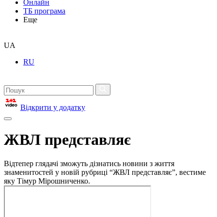
Онлайн
ТБ програма
Еще
UA
RU
Відкрити у додатку
ЖВЛ представляє
Відтепер глядачі зможуть дізнатись новини з життя
знаменитостей у новій рубриці “ЖВЛ представляє”, вестиме
яку Тімур Мірошниченко.