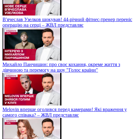
В'ячеслав Узелков шокував! 44-річний фітнес-тренер переніс
операцію на серці – ЖВЛ представляє
Михайло Панчишин: про своє кохання, окреме життя з
дівчиною та перемогу на шоу "Голос країни"
Melovin вперше оголився перед камерами! Які враження у
самого співака? – ЖВЛ представляє