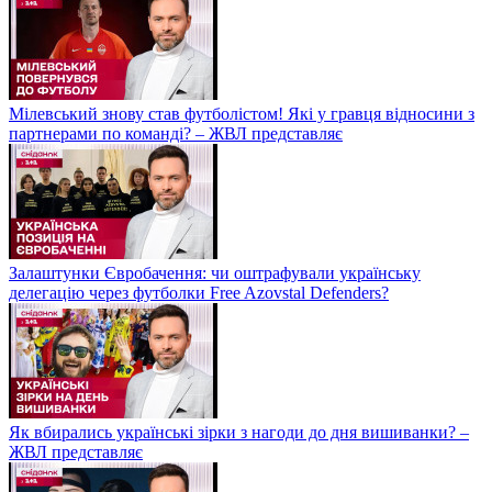
Мілевський знову став футболістом! Які у гравця відносини з
партнерами по команді? – ЖВЛ представляє
Залаштунки Євробачення: чи оштрафували українську
делегацію через футболки Free Azovstal Defenders?
Як вбирались українські зірки з нагоди до дня вишиванки? –
ЖВЛ представляє