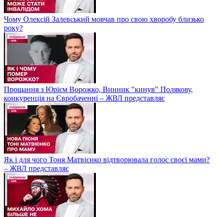
Чому Олексій Залевський мовчав про свою хворобу близько
року?
Прощання з Юрієм Ворожко, Винник "кинув" Полякову,
конкуренція на Євробаченні – ЖВЛ представляє
Як і для чого Тоня Матвієнко відтворювала голос своєї мами?
– ЖВЛ представляє