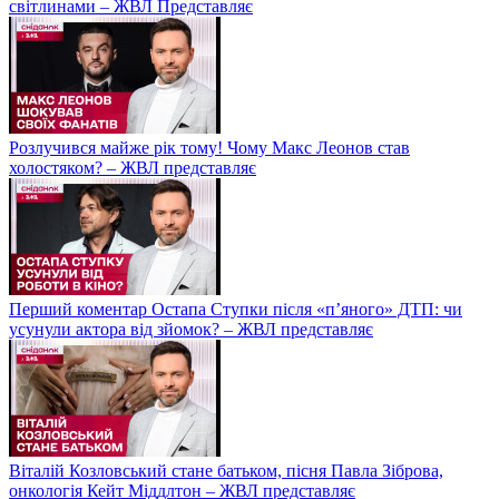
світлинами – ЖВЛ Представляє
Розлучився майже рік тому! Чому Макс Леонов став
холостяком? – ЖВЛ представляє
Перший коментар Остапа Ступки після «п’яного» ДТП: чи
усунули актора від зйомок? – ЖВЛ представляє
Віталій Козловський стане батьком, пісня Павла Зіброва,
онкологія Кейт Міддлтон – ЖВЛ представляє