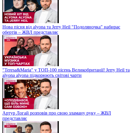
Нова пісня від alyona та Jerry Heil "Подоляночка" набирає
обертів – ЖВЛ представляє
"Teresa&Maria" у ТОП-100 пісень Великобританії! Jerry Heil та
alyona alyona підкорюють світові чарти
Артур Логай розповів про свою зламану руку – ЖВЛ
представляє